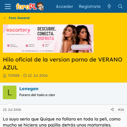
Acceder
Regístrate
Foro General
Hilo oficial de la version porno de VERANO
AZUL
I
F
TORBE
22 Jul 2006
n
e
i
c
Lonegan
L
c
h
Forero del todo a cien
i
a
a
d
d
e
22 Jul 2006
#26
o
i
r
n
Lo suyo sería que Quique no follara en toda la peli, como
d
i
mucho se hiciera una pajilla detrás unos matorrales.
e
c