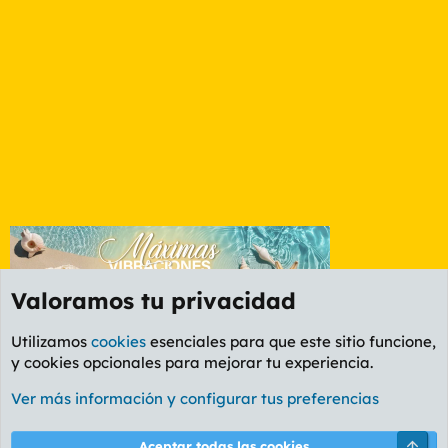
Valoramos tu privacidad
Utilizamos
cookies
esenciales para que este sitio funcione,
y cookies opcionales para mejorar tu experiencia.
Foro General
Ver más información y configurar tus preferencias
Cookies
PL OLDSTYLE AMARILLO
Cambiar fuente
Español (ES)
Arri
Aceptar todas las cookies