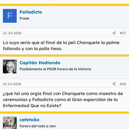
l
i
t
o
Folladicto
F
e
Freak
m
a
22 Jul 2006
#27
Lo suyo sería que al final de la peli Chanquete la palme
follando y con la polla tiesa.
Capitán Hediondo
Posiblemente el PEOR Forero de la Historia
23 Jul 2006
#28
¿qué tal una orgía final con Chanquete como maestro de
ceremonias y Folladicto como el Gran
esparcidor
de la
Enfermedad Que no Existe?
cafetoSo
Forero del todo a cien