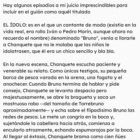
Hay algunos episodios a mi juicio imprescindibles para
incluir en el guión como aquél titulado
EL ÍDOLO: es en el que un cantante de moda (existía en la
vida real, era rollo Iván o Pedro Marín, aunque ahora no
recuerdo el nombre) denominado "Bruno", venía a llorarle
a Chanquete que no le molaba que las niñas le
idolatrasen, que él era un chico sencillo y bla bla.
En la nueva escena, Chanquete escucha paciente y
venerable su relato. Como únicos testigos, su pequeña
barca de pesca varada en la arena, una fogata y el
anochecer. Cuando Bruno termina de hablar y pide
consejo, Chanquete se levanta despacio pero
majestuosamente, se abre la bragueta y saca un
mostruoso rabo --del tamaño de Torrebruno
aproximadamente-- y echa sobre el flipadísimo Bruno las
redes de pesca. Le mete un congrio en la boca y,
sujetándole la cabellera hacia atrás, comienza a
encularlo atrozmente, echando espumarajos por la boca.
Al llegar al éxtasis, Chanquete brama como cien ñúes