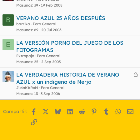
Masunos
39
19 Feb 2008
VERANO AZUL 25 AÑOS DESPUÉS
B
barrika
Foro General
Masunos
69
20 Jul 2006
LA VERSIÓN PORNO DEL JUEGO DE LOS
E
FOTOGRAMAS
Extropajo
Foro General
Masunos
25
2 Sep 2003
LA VERDADERA HISTORIA DE VERANO
e
AZUL x un indigena de Nerja
r
Ju4nKbRoN
Foro General
r
Masunos
13
3 Sep 2006
Facebook
X
Bluesky
LinkedIn
Reddit
Pinterest
Tumblr
WhatsA
Em
Compartir:
o
Enlace