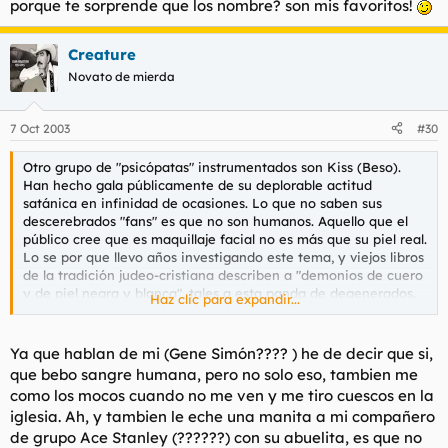
porque te sorprende que los nombre? son mis favoritos!
Creature
Novato de mierda
7 Oct 2003
#30
Otro grupo de "psicópatas" instrumentados son Kiss (Beso).
Han hecho gala públicamente de su deplorable actitud
satánica en infinidad de ocasiones. Lo que no saben sus
descerebrados "fans" es que no son humanos. Aquello que el
público cree que es maquillaje facial no es más que su piel real.
Lo se por que llevo años investigando este tema, y viejos libros
de la tradición judeo-cristiana describen a "demonios de cuero
y de piel negra y blanca", tales a esta panda de degenerados.
Haz clic para expandir...
Por si fuera poco, su cantante, Gene Simón, tiene como afición
entrar por la noche en orfanatos y violar a niñas y
adolescentes, así como beber sangre humana cada vez que se
Ya que hablan de mi (Gene Simón???? ) he de decir que si,
levanta, mientras que otro miembro del grupo, Ace Stanley
que bebo sangre humana, pero no solo eso, tambien me
pasó cinco años en un reformatorio por haber matado a su
como los mocos cuando no me ven y me tiro cuescos en la
abuela con un rifle cuando tenía dieciséis años. Peter Criss,
iglesia. Ah, y tambien le eche una manita a mi compañero
otro miembro de los mal nacidos Kiss, tiene tres denuncias en
de grupo Ace Stanley (??????) con su abuelita, es que no
EEUU por conducta violenta. ¿Semejante basura delincuente