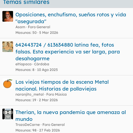
Temas similares
Oposiciones, enchufismo, sueños rotos y vida
"asegurada"
Asam
Foro General
Masunos
50
5 Mar 2026
642443724 / 613634880 latina fea, fotos
falsas. Esta experiencia va ser larga, para
desahogarme
eltiopaco
Córdoba
Masunos
8
10 Ago 2025
Los viejos tiempos de la escena Metal
nacional. Historias de pollaviejas
naranjito_metal
Foro Música
Masunos
19
2 Mar 2026
Therian, la nueva pandemia que amenaza al
mundo
TrozoDeCarne
Foro General
Masunos
98
27 Feb 2026