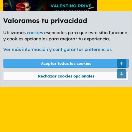
Valoramos tu privacidad
Utilizamos
cookies
esenciales para que este sitio funcione,
y cookies opcionales para mejorar tu experiencia.
Foro General
Ver más información y configurar tus preferencias
Cookies
PL OLDSTYLE AMARILLO
Cambiar fuente
Español (ES)
Arri
Aceptar todas las cookies
Contáctanos
Términos y reglas
Política de privacidad
Ayuda
R
Pie
S
Rechazar cookies opcionales
S
®
Community platform by XenForo
© 2010-2026 XenForo Ltd.