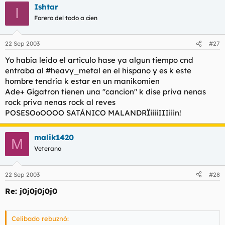
t
o
Ishtar
I
e
Forero del todo a cien
m
a
22 Sep 2003
#27
Yo había leido el articulo hase ya algun tiempo cnd
entraba al #heavy_metal en el hispano y es k este
hombre tendría k estar en un manikomien
Ade+ Gigatron tienen una "cancion" k dise priva nenas
rock priva nenas rock al reves
POSESOoOOOO SATÁNICO MALANDRÏiiiiIIIiiin!
malik1420
M
Veterano
22 Sep 2003
#28
Re: j0j0j0j0j0
Celibado rebuznó: