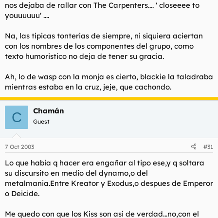
merece ser admirada? Merecen una muerte lenta y dolorosa
nos dejaba de rallar con The Carpenters.... ' closeeee to
por todo ese mal que han causado, por haber corrompido a
youuuuuu' ....
nuestra juventud
Na, las tipicas tonterias de siempre, ni siquiera aciertan
con los nombres de los componentes del grupo, como
texto humoristico no deja de tener su gracia.
Ah, lo de wasp con la monja es cierto, blackie la taladraba
mientras estaba en la cruz, jeje, que cachondo.
Chamán
C
Guest
7 Oct 2003
#31
Lo que habia q hacer era engañar al tipo ese,y q soltara
su discursito en medio del dynamo,o del
metalmania.Entre Kreator y Exodus,o despues de Emperor
o Deicide.
Me quedo con que los Kiss son asi de verdad...no,con el