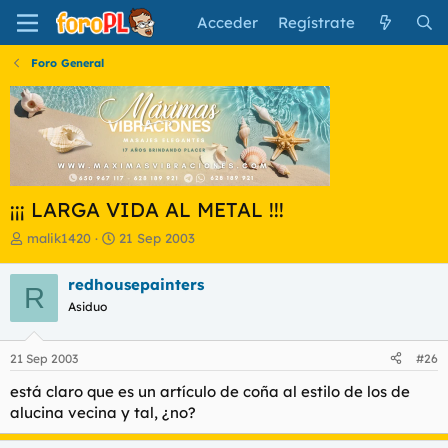
Acceder
Regístrate
Foro General
¡¡¡ LARGA VIDA AL METAL !!!
I
F
malik1420
21 Sep 2003
n
e
i
c
redhousepainters
R
c
h
Asiduo
i
a
a
d
d
e
21 Sep 2003
#26
o
i
r
n
está claro que es un artículo de coña al estilo de los de
d
i
alucina vecina y tal, ¿no?
e
c
l
i