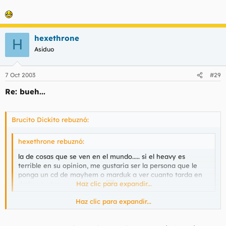
hexethrone
H
Asiduo
7 Oct 2003
#29
Re: bueh...
Brucito Dickito rebuznó:
hexethrone rebuznó:
la de cosas que se ven en el mundo..... si el heavy es
terrible en su opinion, me gustaria ser la persona que le
ponga un cd de mayhem o marduk a ver cuanto tarda en
darle un ataque cardíaco....
Haz clic para expandir...
Haz clic para expandir...
Mayhem y Marduk :O~~~~~~