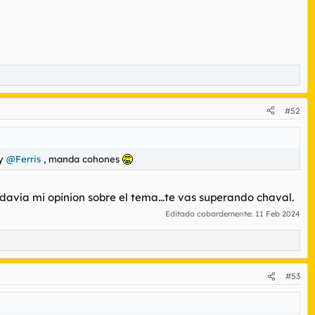
#52
y
@Ferris
, manda cohones
odavía mi opinion sobre el tema...te vas superando chaval.
Editado cobardemente:
11 Feb 2024
#53