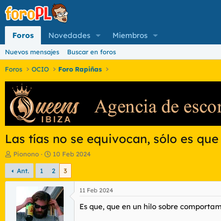
Foros
Novedades
Miembros
Nuevos mensajes
Buscar en foros
Foros
OCIO
Foro Rapiñas
Las tías no se equivocan, sólo es que
I
F
Pionono
10 Feb 2024
n
e
Ant.
1
2
3
i
c
c
h
i
a
11 Feb 2024
a
d
Es que, que en un hilo sobre comporta
d
e
o
i