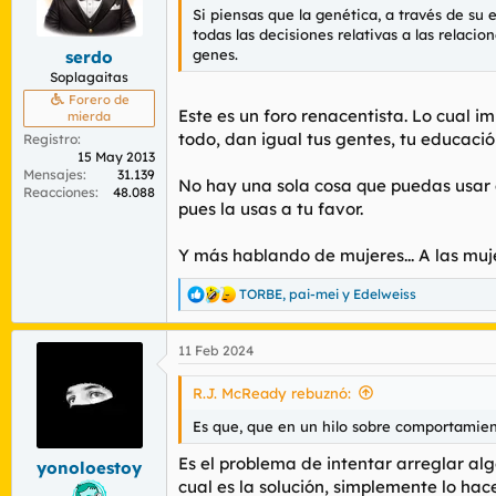
n
Si piensas que la genética, a través de s
e
todas las decisiones relativas a las relaci
s
genes.
serdo
:
Soplagaitas
Forero de
Este es un foro renacentista. Lo cual i
mierda
todo, dan igual tus gentes, tu educació
Registro
15 May 2013
Mensajes
31.139
No hay una sola cosa que puedas usar c
Reacciones
48.088
pues la usas a tu favor.
Y más hablando de mujeres... A las muj
TORBE
,
pai-mei
y
Edelweiss
R
e
a
11 Feb 2024
c
c
i
R.J. McReady rebuznó:
o
n
Es que, que en un hilo sobre comportamie
e
s
Es el problema de intentar arreglar al
yonoloestoy
:
cual es la solución, simplemente lo hac