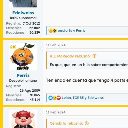
r
n
d
i
Edelweiss
e
c
l
i
180% subnormal
t
o
Registro
7 Oct 2012
e
Mensajes
22.802
pastorfe
y
Ferris
R
Reacciones
20.239
m
e
a
a
11 Feb 2024
c
c
i
R.J. McReady rebuznó:
o
n
Es que, que en un hilo sobre comportamie
e
s
Ferris
:
Teniendo en cuenta que tengo 4 posts en
Despojo humano
Registro
26 Ago 2009
Mensajes
30.065
Leibn
,
TORBE
y
Edelweiss
R
Reacciones
45.114
e
a
11 Feb 2024
c
c
i
Cenobita rebuznó:
o