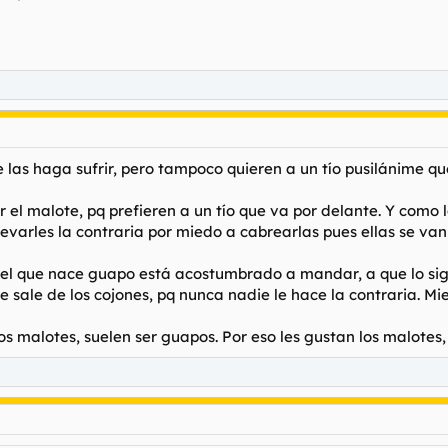
ue las haga sufrir, pero tampoco quieren a un tío pusilánime que
el malote, pq prefieren a un tío que va por delante. Y como l
llevarles la contraria por miedo a cabrearlas pues ellas se van
el que nace guapo está acostumbrado a mandar, a que lo siga
le sale de los cojones, pq nunca nadie le hace la contraria. M
os malotes, suelen ser guapos. Por eso les gustan los malotes,