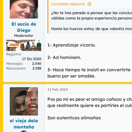
i
Cenobita rebuznó:
o
n
¿No te has parado a pensar que las conclus
e
válidas como la propia experiencia persona
s
El socio de
:
Hasta los huevos estoy de que valoréis mis
Diego
Moderador
1- Aprendizaje vicario.
Registro
2- Ad hominem.
17 Dic 2020
Mensajes
2.545
Reacciones
2.038
3- Hace tiempo te insistí en convertirt
bueno por ser amable.
12 Feb 2024
Pos pa mí es peor el amigo coñazo y cha
que realmente quiere es partirles el cu
Son autenticas alimañas
el viejo dela
montaña