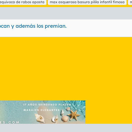
e equivoca de rabos aposta
max asquerosa basura pilila infantil fimosa
m
vocan y además los premian.
nlace