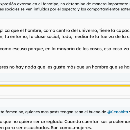
u expresión externa en el fenotipo, no determina de manera importante
ones sociales se ven influídas por el aspecto y los comportamientos ext
mplica que el hombre, como centro del universo, tiene la capa
n, tu entorno, tu clase social, todo, mediante la fuerza de la 
omo escusa porque, en la mayoría de los casos, esa cosa va a 
eres no hay nada que les guste más que un hombre que se ha 
nto femenino, quienes mas posts tengan sean el bueno de
@Cenobita
go que no quiere ser arreglado. Cuando cuentan sus problema
en para ser escuchados. Son como...mujeres.