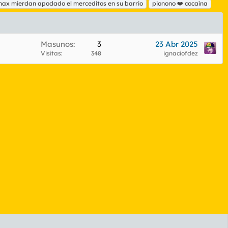
ax mierdan apodado el merceditos en su barrio
pionono ❤️ cocaína
Masunos
3
23 Abr 2025
Visitas
348
ignaciofdez