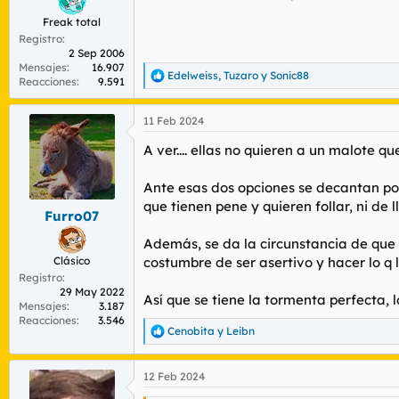
Freak total
Registro
2 Sep 2006
Mensajes
16.907
Edelweiss
,
Tuzaro
y
Sonic88
R
Reacciones
9.591
e
a
11 Feb 2024
c
c
A ver.... ellas no quieren a un malote q
i
o
n
Ante esas dos opciones se decantan por 
e
que tienen pene y quieren follar, ni de 
s
Furro07
:
Además, se da la circunstancia de que 
Clásico
costumbre de ser asertivo y hacer lo q 
Registro
29 May 2022
Así que se tiene la tormenta perfecta, l
Mensajes
3.187
Reacciones
3.546
Cenobita
y
Leibn
R
e
a
12 Feb 2024
c
c