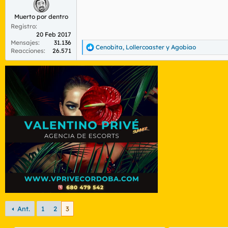
Muerto por dentro
Registro
20 Feb 2017
Mensajes
31.136
Cenobita
,
Lollercoaster
y
Agobiao
R
Reacciones
26.571
e
a
c
c
i
o
n
e
s
:
Ant.
1
2
3