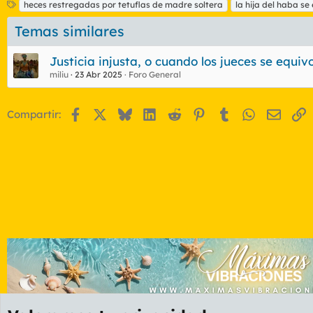
E
heces restregadas por tetuflas de madre soltera
la hija del haba s
t
Temas similares
i
q
u
Justicia injusta, o cuando los jueces se equi
e
miliu
23 Abr 2025
Foro General
t
a
s
Facebook
X
Bluesky
LinkedIn
Reddit
Pinterest
Tumblr
WhatsApp
Email
E
Compartir: