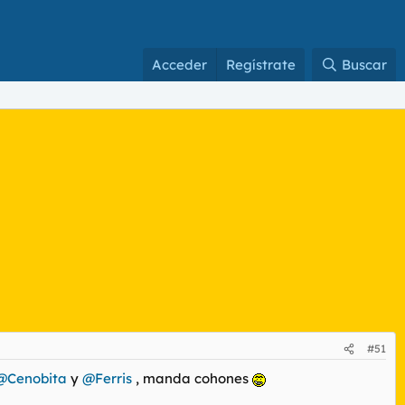
Acceder
Regístrate
Buscar
#51
@Cenobita
y
@Ferris
, manda cohones