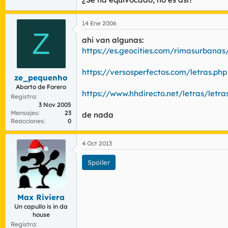
14 Ene 2006
Z
ahi van algunas:
https://es.geocities.com/rimasurbanas
https://versosperfectos.com/letras.php
ze_pequenho
Aborto de Forero
https://www.hhdirecto.net/letras/let
Registro
3 Nov 2005
Mensajes
23
de nada
Reacciones
0
4 Oct 2013
Spoiler
Max Riviera
Un capullo is in da
house
Registro