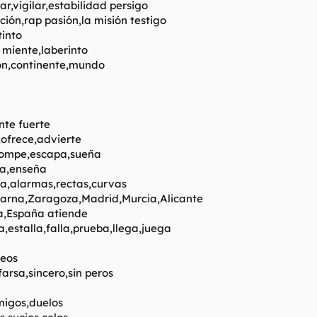
ar,vigilar,estabilidad persigo
ición,rap pasión,la misión testigo
tinto
miente,laberinto
ión,continente,mundo
nte fuerte
ofrece,advierte
rompe,escapa,sueña
ta,enseña
a,alarmas,rectas,curvas
arna,Zaragoza,Madrid,Murcia,Alicante
a,España atiende
,estalla,falla,prueba,llega,juega
feos
farsa,sincero,sin peros
migos,duelos