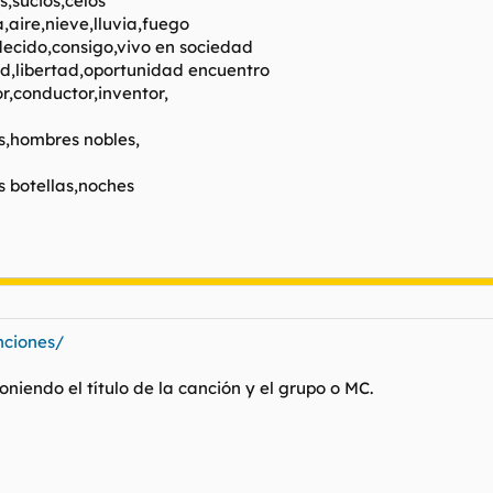
s,sucios,celos
,aire,nieve,lluvia,fuego
,decido,consigo,vivo en sociedad
d,libertad,oportunidad encuentro
r,conductor,inventor,
s,hombres nobles,
ás botellas,noches
nciones/
oniendo el título de la canción y el grupo o MC.