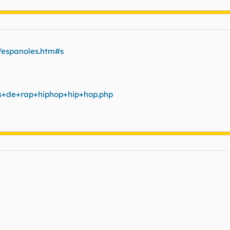
/espanoles.htm#s
ras+de+rap+hiphop+hip+hop.php