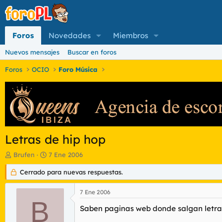
Foros
Novedades
Miembros
Nuevos mensajes
Buscar en foros
Foros
OCIO
Foro Música
Letras de hip hop
I
F
Brufen
7 Ene 2006
n
e
i
Cerrado para nuevas respuestas.
c
c
h
i
a
7 Ene 2006
a
d
B
d
e
Saben paginas web donde salgan letr
o
i