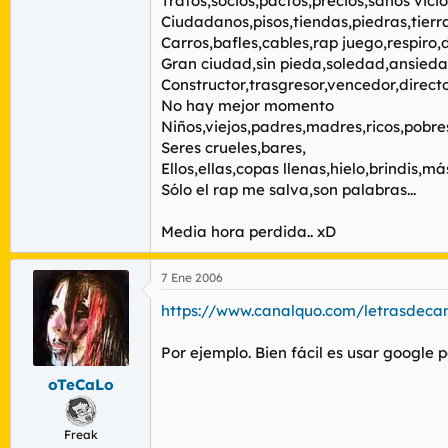
Tratos,socios,pactos,precios,sanos vicio
Ciudadanos,pisos,tiendas,piedras,tierra
Carros,bafles,cables,rap juego,respiro
Gran ciudad,sin pieda,soledad,ansieda
Constructor,trasgresor,vencedor,directo
No hay mejor momento
Niños,viejos,padres,madres,ricos,pobre
Seres crueles,bares,
Ellos,ellas,copas llenas,hielo,brindis,m
Sólo el rap me salva,son palabras...
Media hora perdida.. xD
7 Ene 2006
https://www.canalquo.com/letrasdeca
Por ejemplo. Bien fácil es usar google p
oTeCaLo
Freak