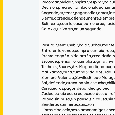
Recordar,olvidar,inspirar,respirar,calcul
Decisión,precisión,ambición,ilusión,intu
Coger,dejar,tener,pagar,odiar,amar,ins
Siente,aprende,atiende,mente,siempre 
Boli,texto,cuarto,casa,barrio,urbe,nac
Galaxia,universo,en un segundo.
Resurgir,sentir,subir,bajar,luchar,mante
Entretente,vende,compra,cambia,roba,
Presta,engaña,pide,araña,crea,daña,
Esconde,piensa,llora,implora,grita,invi
Technics,Shures,Ars Magna,digna pugn
Mal karma,cuna,tumba,vida absurda,B
Siempre Valencia,Sevilla,Bilbao,Malag
Sal,defiende,ataca,habla,escucha,chilla
Curra,euros,pagos debo,ideo,golpeo,
Jadeo,palabreos creo,boxeo,deseo tro
Rapeo,sin prisa,sin pausa,sin causa,sin 
Senderos son fieros,son...son
Libros,cine,ocio,sexo,amor,amigos,ene