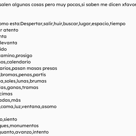
salen algunas cosas pero muy pocas,si saben me dicen xfavor
como esta:Despertar,salir,huir,buscar,lugar,espacio,tiempo
ir atento
nta
 levanta
ido
,camino,prosigo
años,calendario
arios,pasan masas presas
,bromas,penas,partís
,soles,lunas,brumas
das,ganas,tramas
cimas
adas,más
o,cama,luz,ventana,asomo
o,siento
arques,monumentos
guanto,avanzo,intento