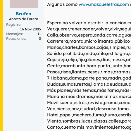
r
n
Algunas como
www.masqueletras.com
d
i
e
c
Brufen
l
i
Aborto de Forero
Espero no volver a escribir la cancion 
t
o
Registro
e
Ver,querer,tener,poder,volver,vivir,segu
16 Nov 2005
m
Mensajes
11
Calla,observa,espera,anda,corre,agua
Reacciones
0
a
Carretera,manta,micro imanta,público
Manos,charles,bombos,cajas,simples,ru
Sonido prohibido,mido,afilo,estilo,giro
Cojo,dejo,elijo,fijo,planes,días,meses,
Gente,marabunta,hora punta,junta,hor
Pasos,risas,llantos,besos,rimas,dramas
7 Habana,dama,parte pana,madrugada
Dudas,sumas,restas,llamas,deudas,su
Más planes,más temas,más fama,más 
Mañana más dramas,más almas marc
Móvil suena,estrés,revista,promo,com
Veo,pienso,paz,ciudad,descanso,tomo
Hotel,papel,mechero,fumo,humo,escrib
Viento,sombras,luces,plazas,calles,p
Canto,cuento mis movimientos,lento,a