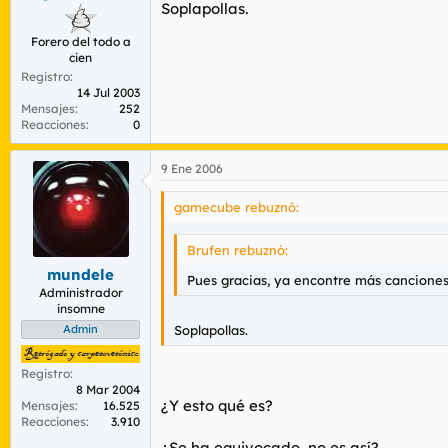
Soplapollas.
Forero del todo a
cien
Registro
14 Jul 2003
Mensajes
252
Reacciones
0
9 Ene 2006
gamecube rebuznó:
Brufen rebuznó:
mundele
Pues gracias, ya encontre más cancione
Administrador
insomne
Soplapollas.
Admin
Registro
8 Mar 2004
¿Y esto qué es?
Mensajes
16.525
Reacciones
3.910
¿Se ha equivocado, no es así?