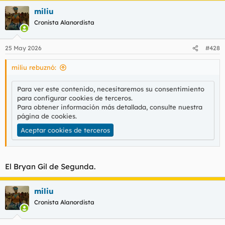
a
miliu
c
c
Cronista Alanordista
i
o
n
25 May 2026
#428
e
s
miliu rebuznó:
:
Para ver este contenido, necesitaremos su consentimiento
para configurar cookies de terceros.
Para obtener información más detallada, consulte nuestra
página de cookies
.
Aceptar cookies de terceros
El Bryan Gil de Segunda.
miliu
Cronista Alanordista