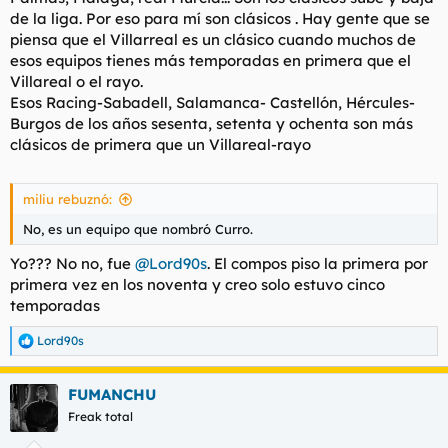
hicieron y eso es lo que les hizo más fuertes.
de la liga. Por eso para mí son clásicos . Hay gente que se
piensa que el Villarreal es un clásico cuando muchos de
esos equipos tienes más temporadas en primera que el
Villareal o el rayo.
Esos Racing-Sabadell, Salamanca- Castellón, Hércules-
Burgos de los años sesenta, setenta y ochenta son más
clásicos de primera que un Villareal-rayo
miliu rebuznó:
No, es un equipo que nombró Curro.
Yo??? No no, fue
@Lord90s
. El compos piso la primera por
primera vez en los noventa y creo solo estuvo cinco
temporadas
Lord90s
R
e
a
FUMANCHU
c
c
Freak total
i
o