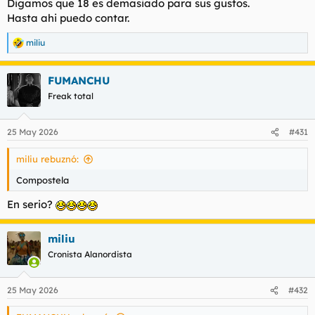
Digamos que 18 es demasiado para sus gustos.
Hasta ahi puedo contar.
miliu
R
e
a
FUMANCHU
c
c
Freak total
i
o
n
25 May 2026
#431
e
s
miliu rebuznó:
:
Compostela
En serio?
miliu
Cronista Alanordista
25 May 2026
#432