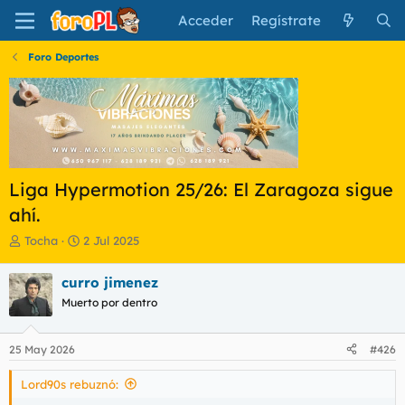
Acceder
Regístrate
Foro Deportes
Liga Hypermotion 25/26: El Zaragoza sigue
ahí.
I
F
Tocha
2 Jul 2025
n
e
i
c
curro jimenez
c
h
Muerto por dentro
i
a
a
d
d
e
25 May 2026
#426
o
i
r
n
Lord90s rebuznó:
d
i
e
c