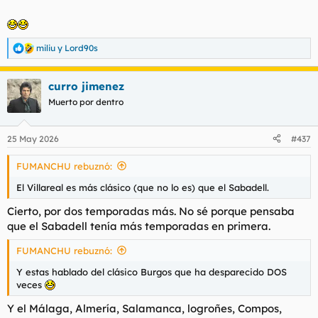
miliu
y
Lord90s
R
e
a
curro jimenez
c
c
Muerto por dentro
i
o
n
25 May 2026
#437
e
s
FUMANCHU rebuznó:
:
El Villareal es más clásico (que no lo es) que el Sabadell.
Cierto, por dos temporadas más. No sé porque pensaba
que el Sabadell tenía más temporadas en primera.
FUMANCHU rebuznó:
Y estas hablado del clásico Burgos que ha desparecido DOS
veces
Y el Málaga, Almería, Salamanca, logroñes, Compos,