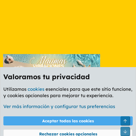
Valoramos tu privacidad
Utilizamos
cookies
esenciales para que este sitio funcione,
y cookies opcionales para mejorar tu experiencia.
Foro Deportes
Ver más información y configurar tus preferencias
Cookies
PL OLDSTYLE AMARILLO
Cambiar fuente
Español (ES)
Arri
Aceptar todas las cookies
Contáctanos
Términos y reglas
Política de privacidad
Ayuda
R
Pie
S
Rechazar cookies opcionales