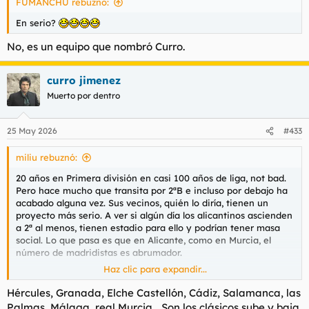
FUMANCHU rebuznó:
En serio?
No, es un equipo que nombró Curro.
curro jimenez
Muerto por dentro
25 May 2026
#433
miliu rebuznó:
20 años en Primera división en casi 100 años de liga, not bad.
Pero hace mucho que transita por 2ªB e incluso por debajo ha
acabado alguna vez. Sus vecinos, quién lo diría, tienen un
proyecto más serio. A ver si algún día los alicantinos ascienden
a 2ª al menos, tienen estadio para ello y podrían tener masa
social. Lo que pasa es que en Alicante, como en Murcia, el
número de madridistas es abrumador.
Haz clic para expandir...
Tener 20.000 aficionados en un campo de 2ª no es fácil y más
viniendo de donde vienen, pero sería lo primero que yo
Hércules, Granada, Elche Castellón, Cádiz, Salamanca, las
intentaría si fuese directivo del Hércules. Los del Elche lo
Palmas, Málaga, real Murcia... Son los clásicos sube y baja