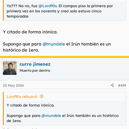
Yo??? No no, fue
@Lord90s
. El compos piso la primera por
primera vez en los noventa y creo solo estuvo cinco
temporadas
Y citado de forma irónica.
Supongo que para
@mundele
el Irún también es un
histórico de 1era.
curro jimenez
Muerto por dentro
25 May 2026
#439
Lord90s rebuznó:
Y citado de forma irónica.
Supongo que para
@mundele
el Irún también es un histórico
de 1era.