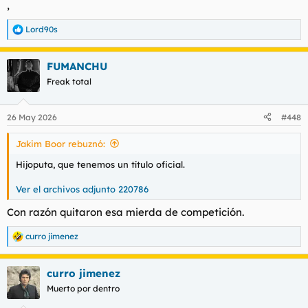
,
Lord90s
R
e
a
FUMANCHU
c
c
Freak total
i
o
n
26 May 2026
#448
e
s
Jakim Boor rebuznó:
:
Hijoputa, que tenemos un título oficial.
Ver el archivos adjunto 220786
Con razón quitaron esa mierda de competición.
curro jimenez
R
e
a
curro jimenez
c
c
Muerto por dentro
i
o