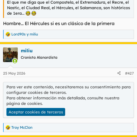
El que me diga que el Compostela, el Extremadura, el Recre, el
l
i
Nastic, el Ciudad Real, el Hércules, el Salamanca, son históricos
t
o
de 1era...
e
m
Hombre... El Hércules si es un clásico de la primera
a
Lord90s
y
miliu
R
e
a
miliu
c
c
Cronista Alanordista
i
o
n
25 May 2026
#427
e
s
:
Para ver este contenido, necesitaremos su consentimiento para
configurar cookies de terceros.
Para obtener información más detallada, consulte nuestra
página de cookies
.
Aceptar cookies de terceros
Troy McClon
R
e