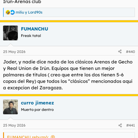
Irún-Arenas club
miliu
y
Lord90s
R
e
a
FUMANCHU
c
c
Freak total
i
o
n
25 May 2026
#440
e
s
Joder, y nadie dice nada de los clásicos Arenas de Gecho
:
y Real Union de Irún. Equipos que tienen un mejor
palmares de titulos ( creo que entre los dos tienen 5-6
copas del Rey) que todos los “clásicos” mencionados aquí
a excepcion del Zaragoza.
curro jimenez
Muerto por dentro
25 May 2026
#441
FUMANCHU rebuznó: