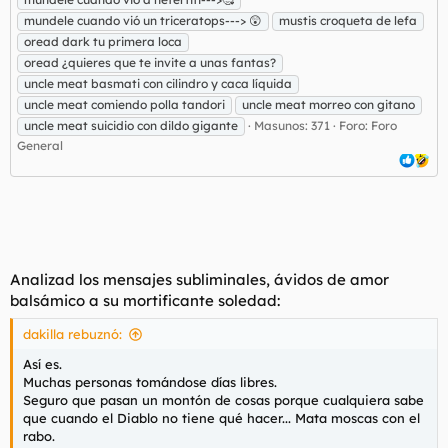
mundele cuando vió un triceratops---> 😲
mustis croqueta de lefa
oread dark tu primera loca
oread ¿quieres que te invite a unas fantas?
uncle meat basmati con cilindro y caca líquida
uncle meat comiendo polla tandori
uncle meat morreo con gitano
uncle meat suicidio con dildo gigante
Masunos: 371
Foro:
Foro
General
Analizad los mensajes subliminales, ávidos de amor
balsámico a su mortificante soledad:
dakilla rebuznó:
Así es.
Muchas personas tomándose días libres.
Seguro que pasan un montón de cosas porque cualquiera sabe
que cuando el Diablo no tiene qué hacer... Mata moscas con el
rabo.