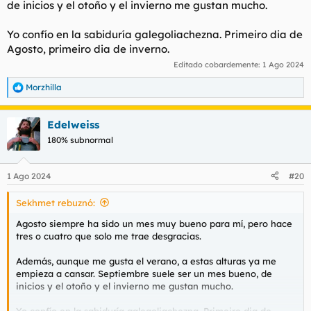
de inicios y el otoño y el invierno me gustan mucho.
Yo confío en la sabiduría galegoliachezna.
Primeiro dia de
Agosto
,
primeiro dia
de
inverno.
Editado cobardemente:
1 Ago 2024
Morzhilla
R
e
a
Edelweiss
c
c
180% subnormal
i
o
n
1 Ago 2024
#20
e
s
Sekhmet rebuznó:
:
Agosto siempre ha sido un mes muy bueno para mí, pero hace
tres o cuatro que solo me trae desgracias.
Además, aunque me gusta el verano, a estas alturas ya me
empieza a cansar. Septiembre suele ser un mes bueno, de
inicios y el otoño y el invierno me gustan mucho.
Yo confío en la sabiduría galegoliachezna.
Primeiro dia de