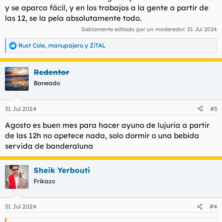
y se aparca fácil, y en los trabajos a la gente a partir de
las 12, se la pela absolutamente todo.
Sabiamente editado por un moderador:
31 Jul 2024
Rust Cole
,
manupajero
y
ZiTAL
R
e
a
Redentor
c
c
Baneado
i
o
n
31 Jul 2024
#3
e
s
Agosto es buen mes para hacer ayuno de lujuria a partir
:
de las 12h no apetece nada, solo dormir o una bebida
servida de banderaluna
Sheik Yerbouti
Frikazo
31 Jul 2024
#4