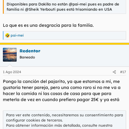
Disponibles para Dakilla no están @pai-mei pues es padre de
familia ni @Sheik Yerbouti pues está trisomiando en USA
Lo que es es una desgracia para la familia.
pai-mei
R
e
a
Redentor
c
c
Baneado
i
o
n
1 Ago 2024
#17
e
s
Pongo la canción del pajarito, ya que estamos a mí, me
:
gustaría tener pareja, pero una como roro si no me va a
hacer la comida ni las cosas de casa para que para
meterla de vez en cuando prefiero pagar 25€ y ya está
Para ver este contenido, necesitaremos su consentimiento para
configurar cookies de terceros.
Para obtener información más detallada, consulte nuestra