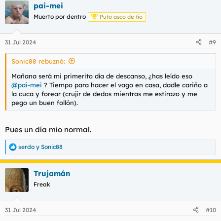
pai-mei
c
c
Muerto por dentro
Puto asco de tío
i
o
n
31 Jul 2024
#9
e
s
Sonic88 rebuznó:
:
Mañana será mi primerito día de descanso, ¿has leído eso
@pai-mei
? Tiempo para hacer el vago en casa, dadle cariño a
la cuca y forear (crujir de dedos mientras me estirazo y me
pego un buen follón).
Pues un día mío normal.
serdo
y
Sonic88
R
e
a
Trujamán
c
c
Freak
i
o
n
31 Jul 2024
#10
e