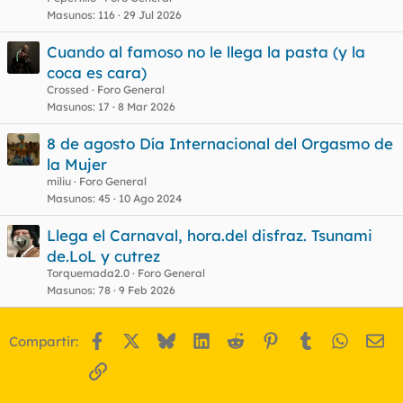
Masunos
116
29 Jul 2026
Cuando al famoso no le llega la pasta (y la
coca es cara)
Crossed
Foro General
Masunos
17
8 Mar 2026
8 de agosto Día Internacional del Orgasmo de
la Mujer
miliu
Foro General
Masunos
45
10 Ago 2024
Llega el Carnaval, hora.del disfraz. Tsunami
de.LoL y cutrez
Torquemada2.0
Foro General
Masunos
78
9 Feb 2026
Facebook
X
Bluesky
LinkedIn
Reddit
Pinterest
Tumblr
WhatsA
Em
Compartir:
Enlace