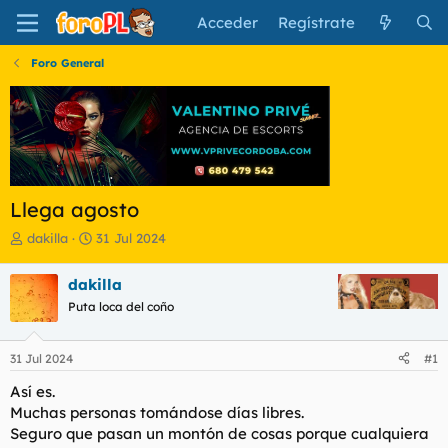
Acceder
Regístrate
Foro General
Llega agosto
I
F
dakilla
31 Jul 2024
n
e
i
c
dakilla
c
h
Puta loca del coño
i
a
a
d
d
e
31 Jul 2024
#1
o
i
r
n
Así es.
d
i
Muchas personas tomándose días libres.
e
c
Seguro que pasan un montón de cosas porque cualquiera
l
i