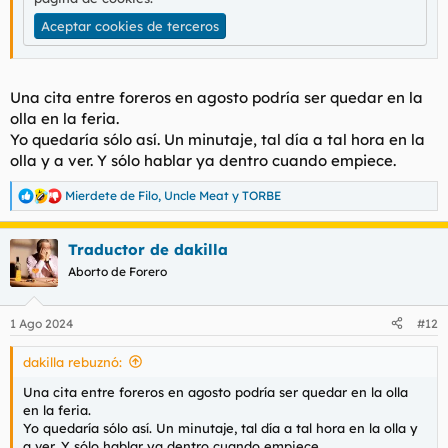
Aceptar cookies de terceros
Una cita entre foreros en agosto podría ser quedar en la
olla en la feria.
Yo quedaría sólo así. Un minutaje, tal día a tal hora en la
olla y a ver. Y sólo hablar ya dentro cuando empiece.
Mierdete de Filo
,
Uncle Meat
y
TORBE
R
e
a
Traductor de dakilla
c
c
Aborto de Forero
i
o
n
1 Ago 2024
#12
e
s
dakilla rebuznó:
:
Una cita entre foreros en agosto podría ser quedar en la olla
en la feria.
Yo quedaría sólo así. Un minutaje, tal día a tal hora en la olla y
a ver. Y sólo hablar ya dentro cuando empiece.