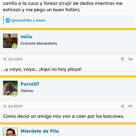
cariño a la cuca y forear (crujir de dedos mientras me
estirazo y me pego un buen follón).
ignaciofdez
y
laeas
R
e
a
miliu
c
c
Cronista Alanordista
i
o
n
31 Jul 2024
#6
e
s
...y vaya, vaya... ¡Aquí no hay playa!
:
Furro07
Clásico
31 Jul 2024
#7
Como decía un amigo mío van a caer por los balcones.
Mierdete de Filo