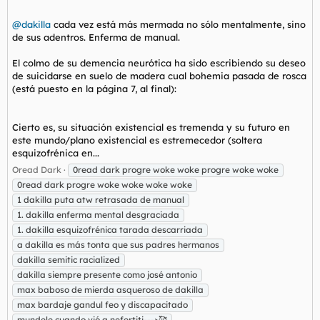
@dakilla
cada vez está más mermada no sólo mentalmente, sino
de sus adentros. Enferma de manual.
El colmo de su demencia neurótica ha sido escribiendo su deseo
de suicidarse en suelo de madera cual bohemia pasada de rosca
(está puesto en la página 7, al final):
Cierto es, su situación existencial es tremenda y su futuro en
este mundo/plano existencial es estremecedor (soltera
esquizofrénica en...
Oread Dark
0read dark progre woke woke progre woke woke
0read dark progre woke woke woke woke
1 dakilla puta atw retrasada de manual
1. dakilla enferma mental desgraciada
1. dakilla esquizofrénica tarada descarriada
a dakilla es más tonta que sus padres hermanos
dakilla semitic racialized
dakilla siempre presente como josé antonio
max baboso de mierda asqueroso de dakilla
max bardaje gandul feo y discapacitado
mundele cuando vió a nefertiti--->🥰