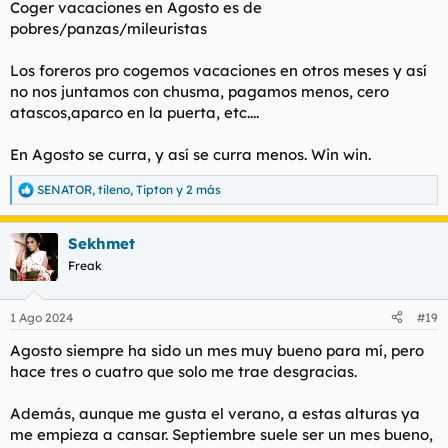
Coger vacaciones en Agosto es de
pobres/panzas/mileuristas
Los foreros pro cogemos vacaciones en otros meses y así
no nos juntamos con chusma, pagamos menos, cero
atascos,aparco en la puerta, etc....
En Agosto se curra, y así se curra menos. Win win.
SENATOR
,
tileno
,
Tipton
y 2 más
R
e
a
Sekhmet
c
c
Freak
i
o
n
1 Ago 2024
#19
e
s
Agosto siempre ha sido un mes muy bueno para mí, pero
:
hace tres o cuatro que solo me trae desgracias.
Además, aunque me gusta el verano, a estas alturas ya
me empieza a cansar. Septiembre suele ser un mes bueno,