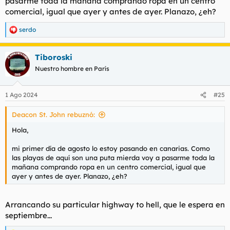
pasarme toda la mañana comprando ropa en un centro
comercial, igual que ayer y antes de ayer. Planazo, ¿eh?
serdo
R
e
a
Tiboroski
c
c
Nuestro hombre en París
i
o
n
1 Ago 2024
#25
e
s
Deacon St. John rebuznó:
:
Hola,
mi primer día de agosto lo estoy pasando en canarias. Como
las playas de aquí son una puta mierda voy a pasarme toda la
mañana comprando ropa en un centro comercial, igual que
ayer y antes de ayer. Planazo, ¿eh?
Arrancando su particular highway to hell, que le espera en
septiembre...