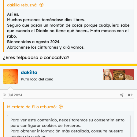
s
dakilla rebuznó:
:
Así es.
Muchas personas tomándose días libres.
Seguro que pasan un montón de cosas porque cualquiera sabe
que cuando el Diablo no tiene qué hacer... Mata moscas con el
rabo.
Bienvenidos a agosto 2024.
Abróchense los cinturones y allá vamos.
¿Eres felpudosa o coñocalva?
dakilla
Puta loca del coño
31 Jul 2024
#11
Mierdete de Filo rebuznó:
Para ver este contenido, necesitaremos su consentimiento
para configurar cookies de terceros.
Para obtener información más detallada, consulte nuestra
página de cookies
.