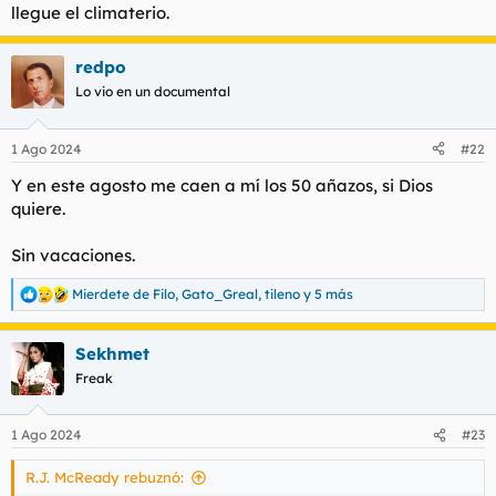
llegue el climaterio.
redpo
Lo vio en un documental
1 Ago 2024
#22
Y en este agosto me caen a mí los 50 añazos, si Dios
quiere.
Sin vacaciones.
Mierdete de Filo
,
Gato_Greal
,
tileno
y 5 más
R
e
a
Sekhmet
c
c
Freak
i
o
n
1 Ago 2024
#23
e
s
R.J. McReady rebuznó:
: