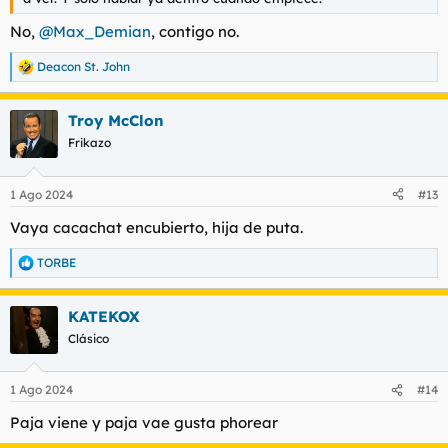
No,
@Max_Demian
, contigo no.
Deacon St. John
R
e
a
Troy McClon
c
c
Frikazo
i
o
n
1 Ago 2024
#13
e
s
Vaya cacachat encubierto, hija de puta.
:
TORBE
R
e
a
KATEKOX
c
c
Clásico
i
o
n
1 Ago 2024
#14
e
s
Paja viene y paja vae gusta phorear
: