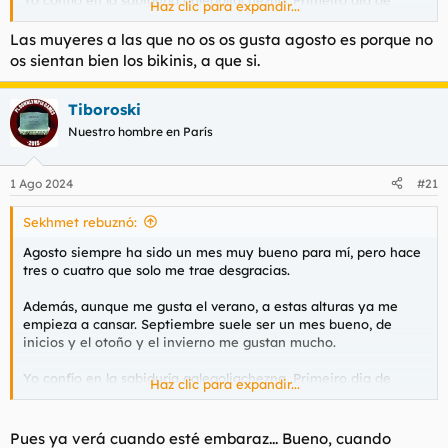
Haz clic para expandir...
Agosto
,
primeiro dia
de
inverno.
Las muyeres a las que no os os gusta agosto es porque no
os sientan bien los bikinis, a que si.
Tiboroski
Nuestro hombre en París
1 Ago 2024
#21
Sekhmet rebuznó:
Agosto siempre ha sido un mes muy bueno para mí, pero hace
tres o cuatro que solo me trae desgracias.
Además, aunque me gusta el verano, a estas alturas ya me
empieza a cansar. Septiembre suele ser un mes bueno, de
inicios y el otoño y el invierno me gustan mucho.
Yo confío en la sabiduría galegoliachezna.
Primeiro dia de
Haz clic para expandir...
Agosto
,
primeiro dia
de
inverno.
Pues ya verá cuando esté embaraz... Bueno, cuando