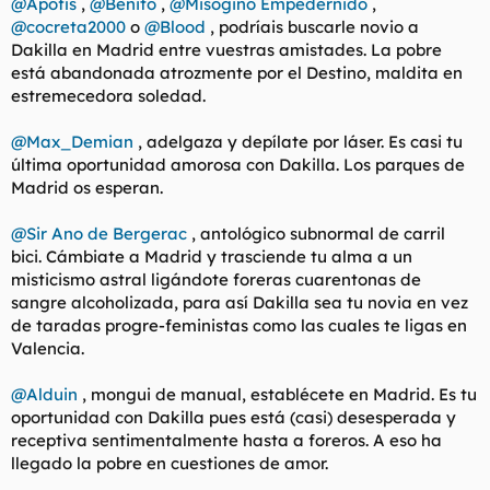
@Apofis
,
@Benito
,
@Misógino Empedernido
,
@cocreta2000
o
@Blood
, podríais buscarle novio a
Dakilla en Madrid entre vuestras amistades. La pobre
está abandonada atrozmente por el Destino, maldita en
estremecedora soledad.
@Max_Demian
, adelgaza y depílate por láser. Es casi tu
última oportunidad amorosa con Dakilla. Los parques de
Madrid os esperan.
@Sir Ano de Bergerac
, antológico subnormal de carril
bici. Cámbiate a Madrid y trasciende tu alma a un
misticismo astral ligándote foreras cuarentonas de
sangre alcoholizada, para así Dakilla sea tu novia en vez
de taradas progre-feministas como las cuales te ligas en
Valencia.
@Alduin
, mongui de manual, establécete en Madrid. Es tu
oportunidad con Dakilla pues está (casi) desesperada y
receptiva sentimentalmente hasta a foreros. A eso ha
llegado la pobre en cuestiones de amor.