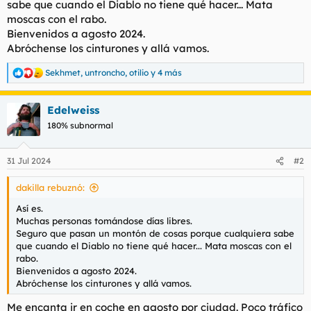
sabe que cuando el Diablo no tiene qué hacer... Mata
t
o
e
moscas con el rabo.
m
Bienvenidos a agosto 2024.
a
Abróchense los cinturones y allá vamos.
Sekhmet
,
untroncho
,
otilio
y 4 más
R
e
a
Edelweiss
c
c
180% subnormal
i
o
n
31 Jul 2024
#2
e
s
dakilla rebuznó:
:
Así es.
Muchas personas tomándose días libres.
Seguro que pasan un montón de cosas porque cualquiera sabe
que cuando el Diablo no tiene qué hacer... Mata moscas con el
rabo.
Bienvenidos a agosto 2024.
Abróchense los cinturones y allá vamos.
Me encanta ir en coche en agosto por ciudad. Poco tráfico