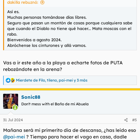
dakilla rebuznó:
Así es.
Muchas personas tomándose días libres.
Seguro que pasan un montón de cosas porque cualquiera sabe
que cuando el Diablo no tiene qué hacer... Mata moscas con el
rabo.
Bienvenidos a agosto 2024.
Abróchense los cinturones y allá vamos.
Vas a ir este año a la playa a echarte fotos de PUTA
rebozándote en la arena?
Mierdete de Filo
,
tileno
,
pai-mei
y 3 más
R
e
a
Sonic88
c
c
Don't mess with el Baño de mi Abuela
i
o
n
31 Jul 2024
#5
e
s
Mañana será mi primerito día de descanso, ¿has leído eso
:
@pai-mei
? Tiempo para hacer el vago en casa, dadle