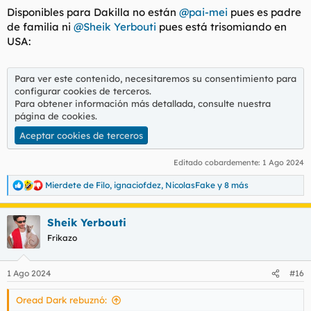
Disponibles para Dakilla no están
@pai-mei
pues es padre
de familia ni
@Sheik Yerbouti
pues está trisomiando en
USA:
Para ver este contenido, necesitaremos su consentimiento para
configurar cookies de terceros.
Para obtener información más detallada, consulte nuestra
página de cookies
.
Aceptar cookies de terceros
Editado cobardemente:
1 Ago 2024
Mierdete de Filo
,
ignaciofdez
,
NicolasFake
y 8 más
R
e
a
Sheik Yerbouti
c
c
Frikazo
i
o
n
1 Ago 2024
#16
e
s
Oread Dark rebuznó:
: