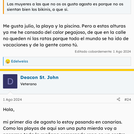
Las muyeres a las que no os os gusta agosto es porque no os
sientan bien los bikinis, a que si.
Me gusta julio, la playa y la piscina. Pero a estas alturas
ya me he cansado del calor pegajoso, de que en la calle
no queden ni las ratas porque todo el mundo se ha ido de
vacaciones y de la gente como tú.
Editado cobardemente:
1 Ago 2024
Edelweiss
R
e
a
Deacon St. John
c
D
c
Veterano
i
o
n
1 Ago 2024
#24
e
s
Hola,
:
mi primer día de agosto lo estoy pasando en canarias.
Como las playas de aquí son una puta mierda voy a