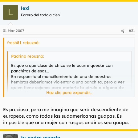
lexi
L
Forero del todo a cien
31 Mar 2007
#31
fresh81 rebuznó:
Padrino rebuznó:
Es que a que clase de chica se le ocurre quedar con
panchitos de esos...
En respuesta al mancillamiento de una de nuestras
hembras deberiamos violentar a una panchita, pero a
ver
quien tiene cojones para meterle la pirula a alguna de
Haz clic para expandir...
esas
...
Saludos cordiales.
Haz clic para expandir...
Es preciosa, pero me imagino que será descendiente de
Ecuatoriana:
europeos, como todas las sudamericanas guapas. Es
imposible que una mujer con rasgos andinos sea guapa.
Y es en serio que es ecuatoriana eh.
tu padre muerto