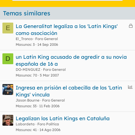
Temas similares
La Generalitat legaliza a los 'Latin Kings'
E
e
como asociación
r
El_Tronco
Foro General
r
Masunos
3
14 Sep 2006
un Latin King acusado de agredir a su novia
D
española de 16 a
o
DO-MINGUEZ
Foro General
Masunos
70
5 Mar 2007
E
Ingresa en prisión el cabecilla de los 'Latin
n
Kings' vincula
c
Jason Bourne
Foro General
u
Masunos
33
11 Feb 2006
e
Legalizan los Latin Kings en Cataluña
s
Labordeta
Foro Política
t
Masunos
41
14 Ago 2006