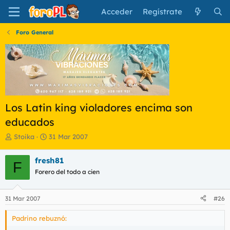
Acceder
Regístrate
Foro General
Los Latin king violadores encima son
educados
I
F
Stoika
31 Mar 2007
n
e
i
c
fresh81
F
c
h
Forero del todo a cien
i
a
a
d
d
e
31 Mar 2007
#26
o
i
r
n
Padrino rebuznó:
d
i
e
c