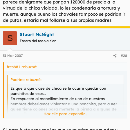
parece denigrante que pongan 120000 de precio a la
virtud de la chica violada, lo les condenaria a tortura y
muerte. aunque bueno los chavales tampoco se podrian ir
de putas, estaria mal follarse a sus propias madres
Stuart McNight
S
Forero del todo a cien
31 Mar 2007
#28
fresh81 rebuznó:
Padrino rebuznó:
Es que a que clase de chica se le ocurre quedar con
panchitos de esos...
En respuesta al mancillamiento de una de nuestras
hembras deberiamos violentar a una panchita, pero a
ver
quien tiene cojones para meterle la pirula a alguna de
Haz clic para expandir...
esas
...
Saludos cordiales.
Haz clic para expandir...
Si, pero justo esas son las que se quedan en ecuador y