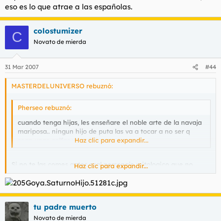
eso es lo que atrae a las españolas.
colostumizer
C
Novato de mierda
31 Mar 2007
#44
MASTERDELUNIVERSO rebuznó:
Pherseo rebuznó:
cuando tenga hijas, les enseñare el noble arte de la navaja
mariposa.. ningun hijo de puta las va a tocar a no ser q
sean unas golfas y se dejen.
Haz clic para expandir...
Si no te las comes antes,cual personaje mitologico que no
Haz clic para expandir...
macuerdo como se llama,Saturno,o algo...
tu padre muerto
Novato de mierda