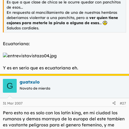
Es que a que clase de chica se le ocurre quedar con panchitos
l
i
de esos...
t
o
En respuesta al mancillamiento de una de nuestras hembras
e
deberiamos violentar a una panchita, pero a
ver quien tiene
m
cojones para meterle la pirula a alguna de esas
...
a
Saludos cordiales.
Ecuatoriana:
Y es en serio que es ecuatoriana eh.
guatxulo
G
Novato de mierda
31 Mar 2007
#27
Pero esto no es solo con los latin king, en mi ciudad los
rumanos y demas morraya de la europa del este tambien
es vastante peligrosa para el genero femenino, y me