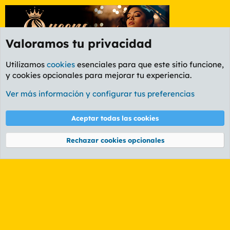
Valoramos tu privacidad
Utilizamos
cookies
esenciales para que este sitio funcione,
y cookies opcionales para mejorar tu experiencia.
Foro General
Ver más información y configurar tus preferencias
Cookies
PL OLDSTYLE AMARILLO
Cambiar fuente
Español (ES)
Aceptar todas las cookies
Contáctanos
Términos y reglas
Política de privacidad
Ayuda
R
S
Rechazar cookies opcionales
S
®
Community platform by XenForo
© 2010-2026 XenForo Ltd.