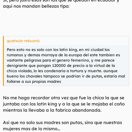
Ecuatoriana:
aqui nos mandan bellezas tipo:
Y es en serio que es ecuatoriana eh.
guatxulo rebuznó:
Pero esto no es solo con los latin king, en mi ciudad los
rumanos y demas morraya de la europa del este tambien es
vastante peligrosa para el genero femenino, y me parece
denigrante que pongan 120000 de precio a la virtud de la
chica violada, lo les condenaria a tortura y muerte. aunque
bueno los chavales tampoco se podrian ir de putas, estaria mal
follarse a sus propias madres
No me haga recordar otra vez que fue la chica la que se
juntaba con los latin king y a la que se le mojaba el coño
mientras la llevaba a la fabrica abandonada.
Asi que no solo sus madres son putas, sino que nuestras
mujeres mas de lo mismo...