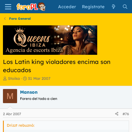
Acceder
Regístrate
Foro General
Los Latin king violadores encima son
educados
I
F
Stoika
31 Mar 2007
n
e
i
c
Manson
M
c
h
Forero del todo a cien
i
a
a
d
d
e
2 Abr 2007
#76
o
i
r
n
Drizzt rebuznó:
d
i
e
c