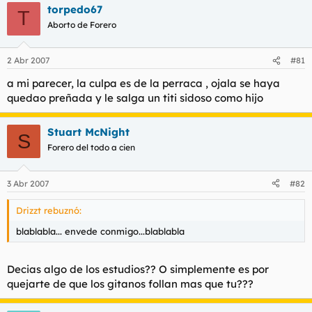
torpedo67
T
Aborto de Forero
2 Abr 2007
#81
a mi parecer, la culpa es de la perraca , ojala se haya
quedao preñada y le salga un titi sidoso como hijo
Stuart McNight
S
Forero del todo a cien
3 Abr 2007
#82
Drizzt rebuznó:
blablabla... envede conmigo...blablabla
Decias algo de los estudios?? O simplemente es por
quejarte de que los gitanos follan mas que tu???