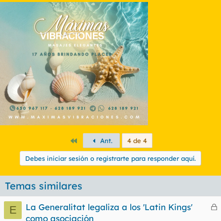
Primero
Ant.
4 de 4
Debes iniciar sesión o registrarte para responder aquí.
Temas similares
La Generalitat legaliza a los 'Latin Kings'
E
e
como asociación