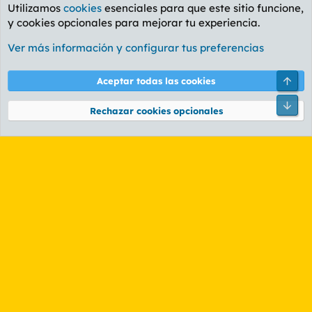
Utilizamos
cookies
esenciales para que este sitio funcione,
y cookies opcionales para mejorar tu experiencia.
Foro General
Ver más información y configurar tus preferencias
Cookies
PL OLDSTYLE AMARILLO
Cambiar fuente
Español (ES)
Arri
Aceptar todas las cookies
Contáctanos
Términos y reglas
Política de privacidad
Ayuda
R
Pie
S
Rechazar cookies opcionales
S
®
Community platform by XenForo
© 2010-2026 XenForo Ltd.