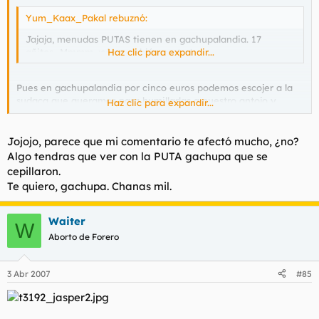
Yum_Kaax_Pakal rebuznó:
Jajaja, menudas PUTAS tienen en gachupalandia. 17
añitos...Mmmm, ¡cómo debió apretar!
Haz clic para expandir...
Pues en gachupalandia por cinco euros podemos escojer a la
sudaca que queramos para humillarlas a nuestro antojo y
Haz clic para expandir...
reventarles todos sus orificios. Probablemente alguna de ellas
sea tu hermana, aquella que vino a gachupalandia a buscar un
futuro mejor que en su pais de mierda :D
Jojojo, parece que mi comentario te afectó mucho, ¿no?
Algo tendras que ver con la PUTA gachupa que se
Eso si, muy estrechas no son, las hijas de mona. :?
cepillaron.
Te quiero, gachupa. Chanas mil.
Waiter
W
Aborto de Forero
3 Abr 2007
#85