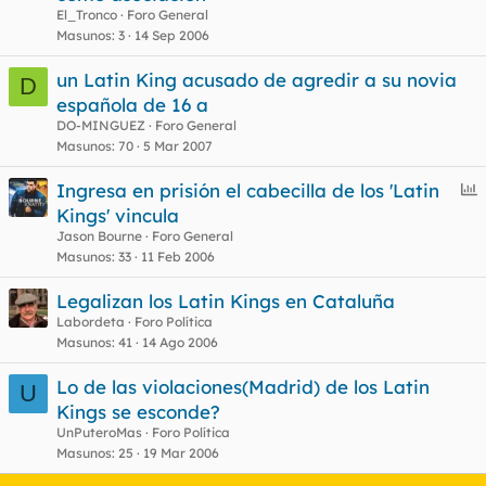
r
El_Tronco
Foro General
r
Masunos
3
14 Sep 2006
un Latin King acusado de agredir a su novia
D
española de 16 a
o
DO-MINGUEZ
Foro General
Masunos
70
5 Mar 2007
E
Ingresa en prisión el cabecilla de los 'Latin
n
Kings' vincula
c
Jason Bourne
Foro General
u
Masunos
33
11 Feb 2006
e
Legalizan los Latin Kings en Cataluña
s
Labordeta
Foro Política
t
Masunos
41
14 Ago 2006
Lo de las violaciones(Madrid) de los Latin
U
Kings se esconde?
UnPuteroMas
Foro Política
Masunos
25
19 Mar 2006