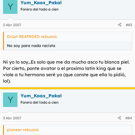
Yum_Kaax_Pakal
Y
Forero del todo a cien
3 Abr 2007
#83
Drizzt REATRDED rebuznó:
No soy para nada racista
Ni yo lo soy...Es solo que me da mucho asco tu blanca piel.
Por cierto, ponte avatar o el proximo latin king que se
viole a tu hermana seré yo (que conste que ella lo pidió,
lol).
Yum_Kaax_Pakal
Y
Forero del todo a cien
3 Abr 2007
#84
pioneer rebuznó: