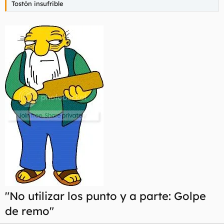
Tostón insufrible
l
i
t
o
e
m
a
"No utilizar los punto y a parte: Golpe
de remo"