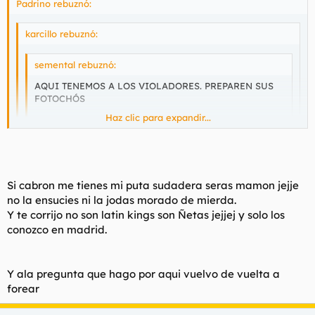
Padrino rebuznó:
karcillo rebuznó:
semental rebuznó:
AQUI TENEMOS A LOS VIOLADORES. PREPAREN SUS
FOTOCHÓS
Haz clic para expandir...
Haz clic para expandir...
QUE PUTOS CARETOS
TIO !!!!!!! Que haces por aqui? Tengo tu sudadera en el kel
Haz clic para expandir...
Y hoy me la llevo de cena.
Si cabron me tienes mi puta sudadera seras mamon jejje
¿ESTOS SON LOS QUE NOS QUITAN LAS MUJERES?
Y tu no hables mucho de latin kings que eres coleguita de ellos
no la ensucies ni la jodas morado de mierda.
jijijiji
https://www.20minutos.es/noticia/218024/0/juicio/latin
Y te corrijo no son latin kings son Ñetas jejjej y solo los
Saludos cordiales.
/violacion/
NO me jodais que andan con esos enjendros dios mios que
conozco en madrid.
asco dan asi se mueran todos y que los violen otra raza de
mierda como son los gitanos en la carcel o los moros otra
raza de hijos de puta
Y ala pregunta que hago por aqui vuelvo de vuelta a
forear