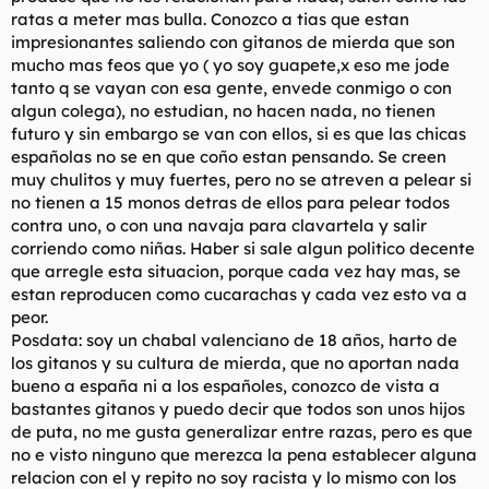
ratas a meter mas bulla. Conozco a tias que estan
impresionantes saliendo con gitanos de mierda que son
mucho mas feos que yo ( yo soy guapete,x eso me jode
tanto q se vayan con esa gente, envede conmigo o con
algun colega), no estudian, no hacen nada, no tienen
futuro y sin embargo se van con ellos, si es que las chicas
españolas no se en que coño estan pensando. Se creen
muy chulitos y muy fuertes, pero no se atreven a pelear si
no tienen a 15 monos detras de ellos para pelear todos
contra uno, o con una navaja para clavartela y salir
corriendo como niñas. Haber si sale algun politico decente
que arregle esta situacion, porque cada vez hay mas, se
estan reproducen como cucarachas y cada vez esto va a
peor.
Posdata: soy un chabal valenciano de 18 años, harto de
los gitanos y su cultura de mierda, que no aportan nada
bueno a españa ni a los españoles, conozco de vista a
bastantes gitanos y puedo decir que todos son unos hijos
de puta, no me gusta generalizar entre razas, pero es que
no e visto ninguno que merezca la pena establecer alguna
relacion con el y repito no soy racista y lo mismo con los