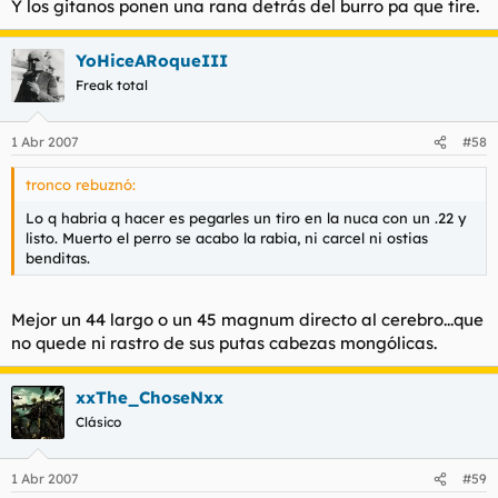
Y los gitanos ponen una rana detrás del burro pa que tire.
YoHiceARoqueIII
Freak total
1 Abr 2007
#58
tronco rebuznó:
Lo q habria q hacer es pegarles un tiro en la nuca con un .22 y
listo. Muerto el perro se acabo la rabia, ni carcel ni ostias
benditas.
Mejor un 44 largo o un 45 magnum directo al cerebro...que
no quede ni rastro de sus putas cabezas mongólicas.
xxThe_ChoseNxx
Clásico
1 Abr 2007
#59