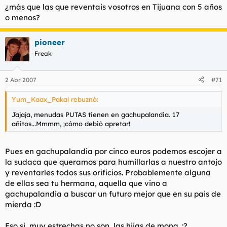
¿más que las que reventais vosotros en Tijuana con 5 años
o menos?
pioneer
Freak
2 Abr 2007
#71
Yum_Kaax_Pakal rebuznó:
Jajaja, menudas PUTAS tienen en gachupalandia. 17
añitos...Mmmm, ¡cómo debió apretar!
Pues en gachupalandia por cinco euros podemos escojer a
la sudaca que queramos para humillarlas a nuestro antojo
y reventarles todos sus orificios. Probablemente alguna
de ellas sea tu hermana, aquella que vino a
gachupalandia a buscar un futuro mejor que en su pais de
mierda :D
Eso si, muy estrechas no son, las hijas de mona. :?