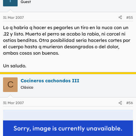
Guest
asco dan asi se mueran todos y que los violen otra raza de
mierda como son los gitanos en la carcel o los moros otra
raza de hijos de puta
31 Mar 2007
#55
Lo q habria q hacer es pegarles un tiro en la nuca con un
.22 y listo. Muerto el perro se acabo la rabia, ni carcel ni
ostias benditas. Otra posibilidad seria hacerles cortes por
el cuerpo hasta q murieran desangrados o del dolor,
ambas cosas son buenas.
Un saludo.
Cocineros cachondos III
C
Clásico
31 Mar 2007
#56