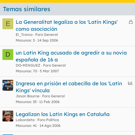
Temas similares
La Generalitat legaliza a los 'Latin Kings'
E
e
como asociación
r
El_Tronco
Foro General
r
Masunos
3
14 Sep 2006
un Latin King acusado de agredir a su novia
D
española de 16 a
o
DO-MINGUEZ
Foro General
Masunos
70
5 Mar 2007
E
Ingresa en prisión el cabecilla de los 'Latin
n
Kings' vincula
c
Jason Bourne
Foro General
u
Masunos
33
11 Feb 2006
e
Legalizan los Latin Kings en Cataluña
s
Labordeta
Foro Política
t
Masunos
41
14 Ago 2006