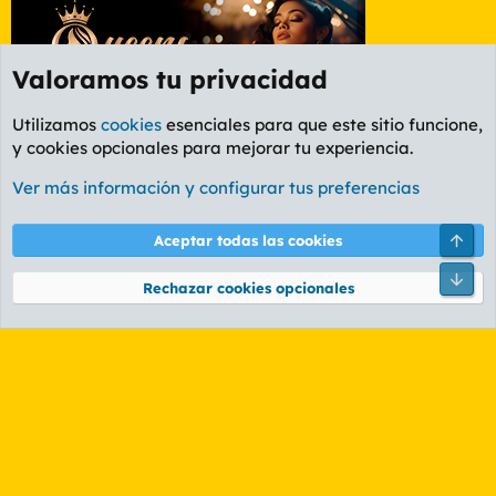
Valoramos tu privacidad
Utilizamos
cookies
esenciales para que este sitio funcione,
y cookies opcionales para mejorar tu experiencia.
Foro General
Ver más información y configurar tus preferencias
Cookies
PL OLDSTYLE AMARILLO
Cambiar fuente
Español (ES)
Arri
Aceptar todas las cookies
Contáctanos
Términos y reglas
Política de privacidad
Ayuda
R
Pie
S
Rechazar cookies opcionales
S
®
Community platform by XenForo
© 2010-2026 XenForo Ltd.