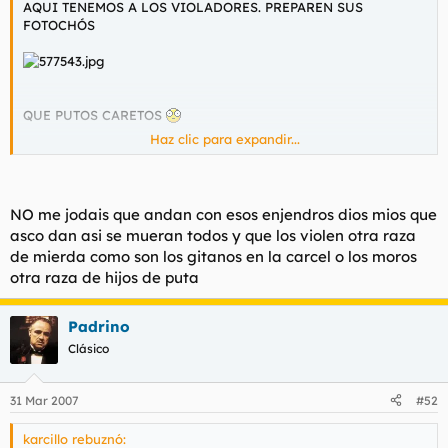
AQUI TENEMOS A LOS VIOLADORES. PREPAREN SUS
l
i
FOTOCHÓS
t
o
e
m
a
QUE PUTOS CARETOS
Haz clic para expandir...
¿ESTOS SON LOS QUE NOS QUITAN LAS MUJERES?
https://www.20minutos.es/noticia/218024/0/juicio/latin/violaci
on/
NO me jodais que andan con esos enjendros dios mios que
asco dan asi se mueran todos y que los violen otra raza
de mierda como son los gitanos en la carcel o los moros
otra raza de hijos de puta
Padrino
Clásico
31 Mar 2007
#52
karcillo rebuznó: