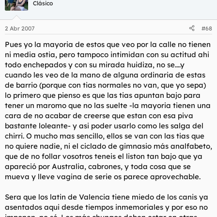
Clásico
2 Abr 2007
#68
Pues yo la mayoria de estos que veo por la calle no tienen
ni media ostia, pero tampoco intimidan con su actitud ahi
todo enchepados y con su mirada huidiza, no se....y
cuando les veo de la mano de alguna ordinaria de estas
de barrio (porque con tias normales no van, que yo sepa)
lo primero que pienso es que las tias apuntan bajo para
tener un maromo que no las suelte -la mayoria tienen una
cara de no acabar de creerse que estan con esa piva
bastante loleante- y asi poder usarlo como les salga del
chirri. O mucho mas sencillo, ellos se van con las tias que
no quiere nadie, ni el ciclado de gimnasio más analfabeto,
que de no follar vosotros teneis el liston tan bajo que ya
apareció por Australia, cabrones, y toda cosa que se
mueva y lleve vagina de serie os parece aprovechable.
Sera que los latin de Valencia tiene miedo de los canis ya
asentados aqui desde tiempos inmemoriales y por eso no