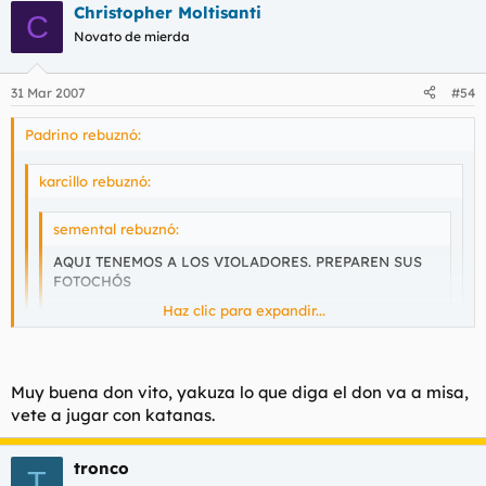
Christopher Moltisanti
C
Novato de mierda
31 Mar 2007
#54
Padrino rebuznó:
karcillo rebuznó:
semental rebuznó:
AQUI TENEMOS A LOS VIOLADORES. PREPAREN SUS
FOTOCHÓS
Haz clic para expandir...
Haz clic para expandir...
QUE PUTOS CARETOS
Muy buena don vito, yakuza lo que diga el don va a misa,
TIO !!!!!!! Que haces por aqui? Tengo tu sudadera en el kel
Haz clic para expandir...
Y hoy me la llevo de cena.
vete a jugar con katanas.
¿ESTOS SON LOS QUE NOS QUITAN LAS MUJERES?
Y tu no hables mucho de latin kings que eres coleguita de ellos
jijijiji
https://www.20minutos.es/noticia/218024/0/juicio/latin
tronco
Saludos cordiales.
T
/violacion/
NO me jodais que andan con esos enjendros dios mios que