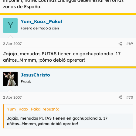
imponen, no sé. Los más chungos deben estar en otras
zonas de España.
Yum_Kaax_Pakal
Y
Forero del todo a cien
2 Abr 2007
#69
Jajaja, menudas PUTAS tienen en gachupalandia. 17
añitos...Mmmm, ¡cómo debió apretar!
JesusChristo
Freak
2 Abr 2007
#70
Yum_Kaax_Pakal rebuznó:
Jajaja, menudas PUTAS tienen en gachupalandia. 17
añitos...Mmmm, ¡cómo debió apretar!