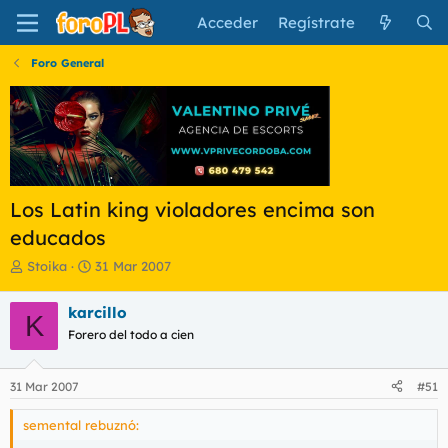
Acceder
Regístrate
Foro General
Los Latin king violadores encima son
educados
I
F
Stoika
31 Mar 2007
n
e
i
c
karcillo
K
c
h
Forero del todo a cien
i
a
a
d
d
e
31 Mar 2007
#51
o
i
r
n
semental rebuznó:
d
i
e
c