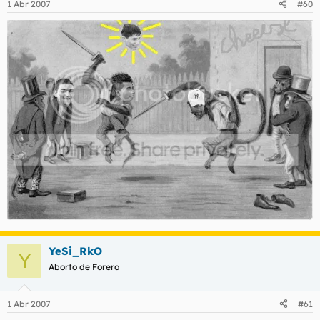
1 Abr 2007
#60
YeSi_RkO
Y
Aborto de Forero
1 Abr 2007
#61