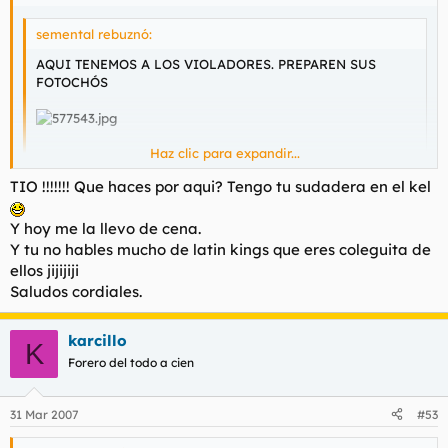
semental rebuznó:
AQUI TENEMOS A LOS VIOLADORES. PREPAREN SUS
FOTOCHÓS
Haz clic para expandir...
QUE PUTOS CARETOS
TIO !!!!!!! Que haces por aqui? Tengo tu sudadera en el kel
Haz clic para expandir...
¿ESTOS SON LOS QUE NOS QUITAN LAS MUJERES?
Y hoy me la llevo de cena.
https://www.20minutos.es/noticia/218024/0/juicio/latin/vio
Y tu no hables mucho de latin kings que eres coleguita de
lacion/
NO me jodais que andan con esos enjendros dios mios que
ellos jijijiji
asco dan asi se mueran todos y que los violen otra raza de
Saludos cordiales.
mierda como son los gitanos en la carcel o los moros otra raza
de hijos de puta
karcillo
K
Forero del todo a cien
31 Mar 2007
#53