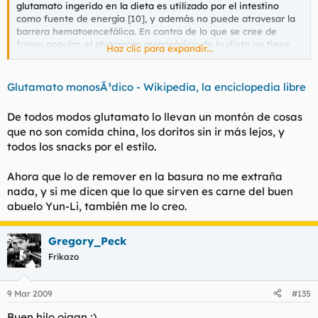
glutamato ingerido en la dieta es utilizado por el intestino
como fuente de energía [10], y además no puede atravesar la
barrera hematoencefálica. En contra de lo que se cree de
forma popular, el glutamato monosódico de la dieta no tiene
Haz clic para expandir...
ninguna relación con otras enfermedades como la diabetes,
enfermedades del estomago, depresión, etc. Según estudios
recientes no se ha demostrado que el glutamato provoque
Glutamato monosÃ³dico - Wikipedia, la enciclopedia libre
ningún tipo de efecto nocivos para la salud. Ni siquiera puede
inducir una mayor ingesta de alimentos aunque resalte el
De todos modos glutamato lo llevan un montón de cosas
sabor, con lo que no está directamente ligado con la obesidad
que no son comida china, los doritos sin ir más lejos, y
[11] como popularmente se cree. La Federation of American
todos los snacks por el estilo.
Societies for Experimental Biology (FASEB), la Organización
Mundial de la Salud y la Comisión Científica de la Unión
Europea aprobaron el uso del glutamato como ingrediente
Ahora que lo de remover en la basura no me extraña
alimentario y lo calificaron apto para el consumo humano.
nada, y si me dicen que lo que sirven es carne del buen
abuelo Yun-Li, también me lo creo.
Gregory_Peck
Frikazo
9 Mar 2009
#135
Buen hilo oigan ;)