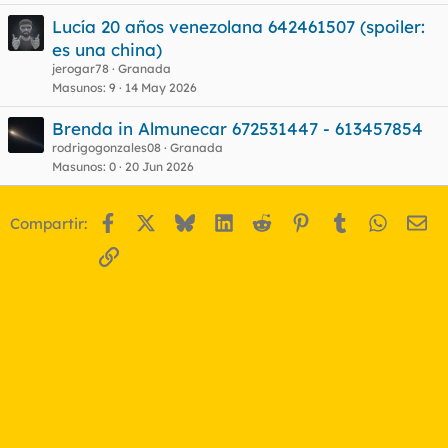
Lucía 20 años venezolana 642461507 (spoiler:
es una china)
jerogar78
Granada
Masunos
9
14 May 2026
Brenda in Almunecar 672531447 - 613457854
rodrigogonzales08
Granada
Masunos
0
20 Jun 2026
Facebook
X
Bluesky
LinkedIn
Reddit
Pinterest
Tumblr
WhatsA
Em
Compartir:
Enlace