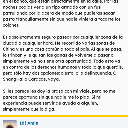
en el banco, que están directamente en la calle. Por las
(normalmente los que te venden por la calle llevan un catálogo
noches podías ver a un tipo armado con un fusil
de cosas y si estás interesado en comprar algo ellos te guían
patrullando por la acera de modo que pudieras sacar
hasta el almacén) y no me ha pasado nada de nada. No quiero
pasta tranquilamente sin que nadie viniera a tocarte los
decir con esto que no haya que tomar las precaciones
cojones.
pertinentes para cualquier viaje, pero sí decir que cuidan
mucho el turismo y la seguridad.
Es absolutamente seguro pasear por cualquier zona de la
ciudad a cualquier hora. He recorrido varias zonas de
China y es una cosa común a todo el país. Al que se pasa,
lo trincan y le quitan las ganas de volverse a pasar o
simplemente ya no tiene otra oportunidad. Todo esto va
en contra de los derechos humanos y todo lo que queráis,
pero sólo hay dos opciones: o ésto, o la delincuencia. O
ShangHai o Caracas, vaya.
Si les parece les doy la brasa con mi viaje, pero no me
parece oportuno sin que nadie me lo pida. Si mi
experiencia puede servir de ayuda a alguien,
simplemente que lo diga.
Idi Amin