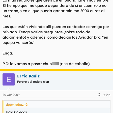
Lo más seguro es que aterrice en Shanghai en noviembre.
El tiempo que me quede dependerá de si encuentro o no
un trabajo en el que pueda ganar mínimo 2000 euros al
mes.
Los que estén viviendo allí pueden contactar conmigo por
privado. Tengo varias preguntas (sobre todo de
alojamiento) y además, como decían los Aviador Dro: "en
equipo vencerás"
Enga,
P.D: lo vamos a pasar chupiiiiiii (risa de caballo)
El tio Kañiz
E
Forero del todo a cien
20 Oct 2009
#144
dppv rebuznó:
Hola Colegas,