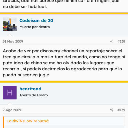
Gracias, ademas parece que tienen carta en inglés, que
no debe ser habitual.
Codeisan de 20
Muerto por dentro
31 May 2009
#138
Acabo de ver por discovery channel un reportaje sobre el
tren que circula a mas altura del mundo, como no tengo ni
puta idea de chino se me ha olvidado los lugares que
recorria , si podeis decirmelos lo agradeceria para que lo
pueda buscar en jugle.
henritoad
H
Aborto de Forero
7 Ago 2009
#139
CaRlWiNsLoW rebuznó: