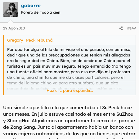
gabarre
Forero del todo a cien
29 Ago 2010
#149
Gregory_Peck rebuznó:
Por aportar algo al hilo de mi viaje el año pasado, con permiso,
decir que una de las preocupaciones que tenían mis allegados
era la seguridad en China. Bien, he de decir que China para el
turista es un país muy muy seguro. Tengo entendido (no tengo
una fuente oficial para mostrar, pero eso me dijo mi profesora
de chino, una chinita que me da clases particulares; pero el
tema del idioma chino va para otro subforo) que un alto
porcentaje de policías en china son secretas, están por las
Haz clic para expandir...
calles haciendo que son simples viandantes pero en realidad
están trabajando. Además de eso la legislación del país duplica
las penas en los delitos cometidos contra turistas (si por
Una simple apostilla a lo que comentaba el Sr. Peck hace
ejemplo una pena por hurto es de un año, por decir algo, si la
unos meses. En julio estuve casi todo el mes entre SuZhou
víctima del hurto es un turista la pena es de dos), estas
y ShangHai. Alquilamos un apartamento cerca del parque
medidas se toman para proteger el turismo en China, el
de Zong Sang. Junto al apartamento había un banco con
gobierno cuida a los turistas y la imagen del país, la sensación
varios cajeros automáticos de los que no tienes que entrar
de seguridad es bastante grande. Incluso me he metido por
callejones muy chungos para ir a un almacén de falsificaciones