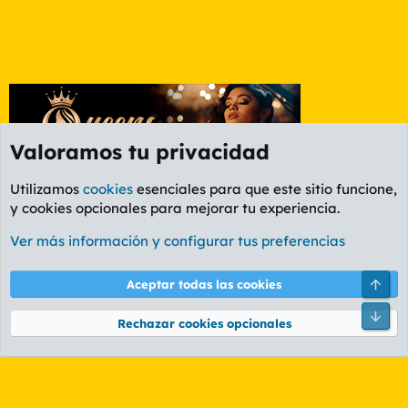
Valoramos tu privacidad
Utilizamos
cookies
esenciales para que este sitio funcione,
y cookies opcionales para mejorar tu experiencia.
Foro Ocio y Cultura
Ver más información y configurar tus preferencias
Cookies
PL OLDSTYLE AMARILLO
Cambiar fuente
Español (ES)
Arri
Aceptar todas las cookies
Contáctanos
Términos y reglas
Política de privacidad
Ayuda
R
Pie
S
Rechazar cookies opcionales
S
®
Community platform by XenForo
© 2010-2026 XenForo Ltd.