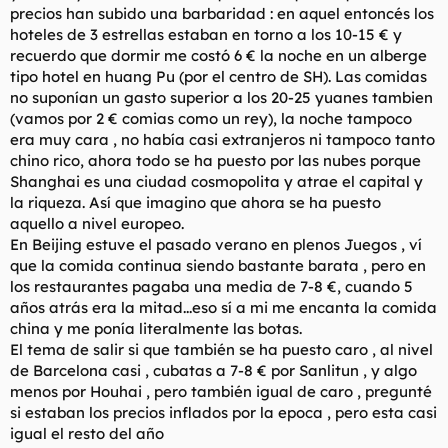
precios han subido una barbaridad : en aquel entoncés los
l
i
hoteles de 3 estrellas estaban en torno a los 10-15 € y
t
o
e
recuerdo que dormir me costó 6 € la noche en un alberge
m
tipo hotel en huang Pu (por el centro de SH). Las comidas
a
no suponían un gasto superior a los 20-25 yuanes tambien
(vamos por 2 € comias como un rey), la noche tampoco
era muy cara , no había casi extranjeros ni tampoco tanto
chino rico, ahora todo se ha puesto por las nubes porque
Shanghai es una ciudad cosmopolita y atrae el capital y
la riqueza. Así que imagino que ahora se ha puesto
aquello a nivel europeo.
En Beijing estuve el pasado verano en plenos Juegos , ví
que la comida continua siendo bastante barata , pero en
los restaurantes pagaba una media de 7-8 €, cuando 5
años atrás era la mitad...eso sí a mi me encanta la comida
china y me ponía literalmente las botas.
El tema de salir si que también se ha puesto caro , al nivel
de Barcelona casi , cubatas a 7-8 € por Sanlitun , y algo
menos por Houhai , pero también igual de caro , pregunté
si estaban los precios inflados por la epoca , pero esta casi
igual el resto del año