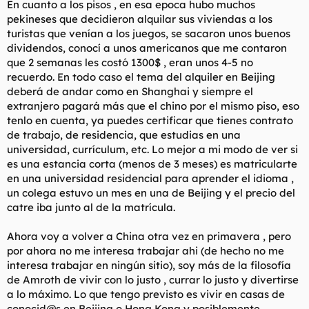
En cuanto a los pisos , en esa epoca hubo muchos
pekineses que decidieron alquilar sus viviendas a los
turistas que venían a los juegos, se sacaron unos buenos
dividendos, conocí a unos americanos que me contaron
que 2 semanas les costó 1300$ , eran unos 4-5 no
recuerdo. En todo caso el tema del alquiler en Beijing
deberá de andar como en Shanghai y siempre el
extranjero pagará más que el chino por el mismo piso, eso
tenlo en cuenta, ya puedes certificar que tienes contrato
de trabajo, de residencia, que estudias en una
universidad, currículum, etc. Lo mejor a mi modo de ver si
es una estancia corta (menos de 3 meses) es matricularte
en una universidad residencial para aprender el idioma ,
un colega estuvo un mes en una de Beijing y el precio del
catre iba junto al de la matrícula.
Ahora voy a volver a China otra vez en primavera , pero
por ahora no me interesa trabajar ahi (de hecho no me
interesa trabajar en ningún sitio), soy más de la filosofía
de Amroth de vivir con lo justo , currar lo justo y divertirse
a lo máximo. Lo que tengo previsto es vivir en casas de
conocid@s en Beijing o Hong Kong y posiblemente