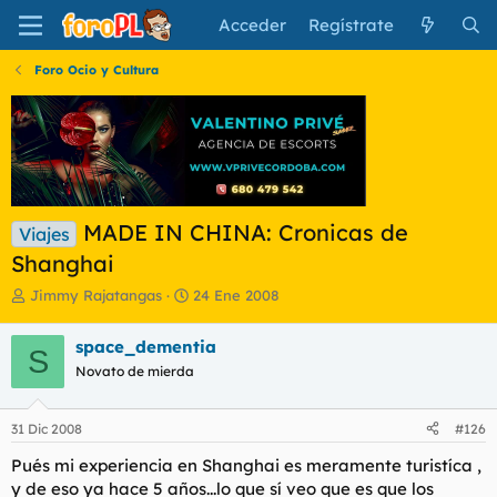
Acceder
Regístrate
Foro Ocio y Cultura
MADE IN CHINA: Cronicas de
Viajes
Shanghai
I
F
Jimmy Rajatangas
24 Ene 2008
n
e
i
c
space_dementia
S
c
h
Novato de mierda
i
a
a
d
d
e
31 Dic 2008
#126
o
i
r
n
Pués mi experiencia en Shanghai es meramente turistíca ,
d
i
y de eso ya hace 5 años...lo que sí veo que es que los
e
c