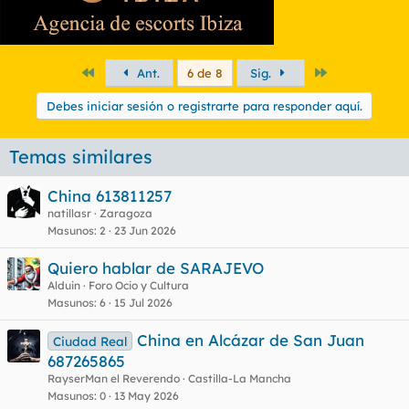
Primero
Último
Ant.
6 de 8
Sig.
Debes iniciar sesión o registrarte para responder aquí.
Temas similares
China 613811257
natillasr
Zaragoza
Masunos
2
23 Jun 2026
Quiero hablar de SARAJEVO
Alduin
Foro Ocio y Cultura
Masunos
6
15 Jul 2026
China en Alcázar de San Juan
Ciudad Real
687265865
RayserMan el Reverendo
Castilla-La Mancha
Masunos
0
13 May 2026