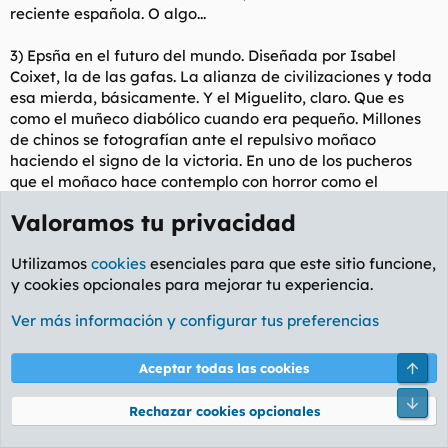
reciente española. O algo...
3) Epsña en el futuro del mundo. Diseñada por Isabel
Coixet, la de las gafas. La alianza de civilizaciones y toda
esa mierda, básicamente. Y el Miguelito, claro. Que es
como el muñeco diabólico cuando era pequeño. Millones
de chinos se fotografían ante el repulsivo moñaco
haciendo el signo de la victoria. En uno de los pucheros
que el moñaco hace contemplo con horror como el
Miguelito hace mención de vomitar, pero, falsa alarma.
Valoramos tu privacidad
Utilizamos
cookies
esenciales para que este sitio funcione,
y cookies opcionales para mejorar tu experiencia.
En un aparte hay un a modo de bar, donde una doble de
papas bravas de corcho cuesta 10 euros, lo que una
Ver más información y configurar tus preferencias
comida a la carta en cualquier buen restaurante de
ShangHai. Para ellos, evidentemente.
Arri
Aceptar todas las cookies
Lo demás, la típica exhibición de poderío de todos los
Pie
Rechazar cookies opcionales
paíese. Escaso interés, realmente. Lo que de verdad me
gusta es como está organizado el tema. Han construido