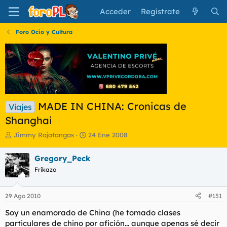
Acceder
Regístrate
Foro Ocio y Cultura
MADE IN CHINA: Cronicas de
Viajes
Shanghai
I
F
Jimmy Rajatangas
24 Ene 2008
n
e
i
c
Gregory_Peck
c
h
Frikazo
i
a
a
d
d
e
29 Ago 2010
#151
o
i
r
n
Soy un enamorado de China (he tomado clases
d
i
particulares de chino por afición... aunque apenas sé decir
e
c