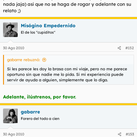
nada jaja) así que no se haga de rogar y adelante con su
l
i
relato ;)
t
o
e
m
Misógino Empedernido
a
El de los "cupiditos"
30 Ago 2010
#152
gabarre rebuznó:
Si les parece les doy la brasa con mi viaje, pero no me parece
oportuno sin que nadie me lo pida. Si mi experiencia puede
servir de ayuda a alguien, simplemente que lo diga.
Adelante, ilústrenos, por favor.
gabarre
Forero del todo a cien
30 Ago 2010
#153