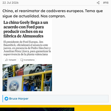
22 Jul 2026
#98
China, el
reanimator
de cadáveres europeos. Tema que
sigue de actualidad. Nos compran.
Bruce Harper
R
e
a