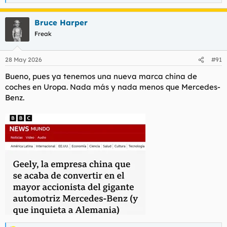
e
a
Bruce Harper
c
c
Freak
i
o
n
28 May 2026
#91
e
s
Bueno, pues ya tenemos una nueva marca china de
:
coches en Uropa. Nada más y nada menos que Mercedes-
Benz.