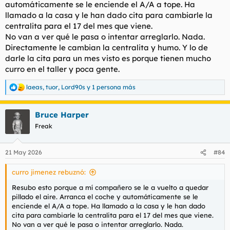
automáticamente se le enciende el A/A a tope. Ha
llamado a la casa y le han dado cita para cambiarle la
centralita para el 17 del mes que viene.
No van a ver qué le pasa o intentar arreglarlo. Nada.
Directamente le cambian la centralita y humo. Y lo de
darle la cita para un mes visto es porque tienen mucho
curro en el taller y poca gente.
laeas
,
tuor
,
Lord90s
y 1 persona más
R
e
a
Bruce Harper
c
c
Freak
i
o
n
21 May 2026
#84
e
s
curro jimenez rebuznó:
:
Resubo esto porque a mí compañero se le a vuelto a quedar
pillado el aire. Arranca el coche y automáticamente se le
enciende el A/A a tope. Ha llamado a la casa y le han dado
cita para cambiarle la centralita para el 17 del mes que viene.
No van a ver qué le pasa o intentar arreglarlo. Nada.