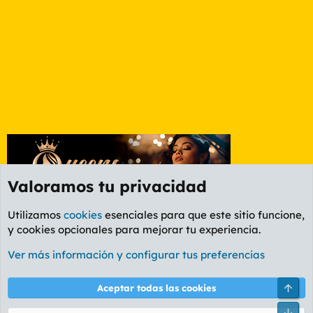
Valoramos tu privacidad
Utilizamos
cookies
esenciales para que este sitio funcione,
y cookies opcionales para mejorar tu experiencia.
Foro Política
Ver más información y configurar tus preferencias
Cookies
PL OLDSTYLE AMARILLO
Cambiar fuente
Español (ES)
Arri
Aceptar todas las cookies
Contáctanos
Términos y reglas
Política de privacidad
Ayuda
R
Pie