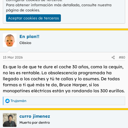
Para obtener información más detallada, consulte nuestra
página de cookies
.
Aceptar cookies de terceros
En plan!!
Clásico
15 Mar 2026
#80
Es que lo de que te dure el coche 30 años, coma la cequin,
no les es rentable. La obsolescencia programada ha
llegado a los coches y tú te callas y lo asumes. De todas
formas a ti qué más te da, Bruce Harper, si los
monopatines eléctricos están ya rondando los 300 eurillos.
Trujamán
R
e
a
curro jimenez
c
c
Muerto por dentro
i