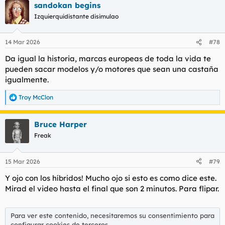
sandokan begins
c
c
Izquierquidistante disimulao
i
o
n
14 Mar 2026
#78
e
s
Da igual la historia, marcas europeas de toda la vida te
:
pueden sacar modelos y/o motores que sean una castaña
igualmente.
Troy McClon
R
e
a
Bruce Harper
c
c
Freak
i
o
n
15 Mar 2026
#79
e
s
Y ojo con los híbridos! Mucho ojo si esto es como dice este.
:
Mirad el video hasta el final que son 2 minutos. Para flipar.
Para ver este contenido, necesitaremos su consentimiento para
configurar cookies de terceros.