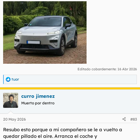
Editado cobardemente:
16 Abr 2026
tuor
R
e
a
curro jimenez
c
c
Muerto por dentro
i
o
n
20 May 2026
#83
e
s
Resubo esto porque a mí compañero se le a vuelto a
:
quedar pillado el aire. Arranca el coche y