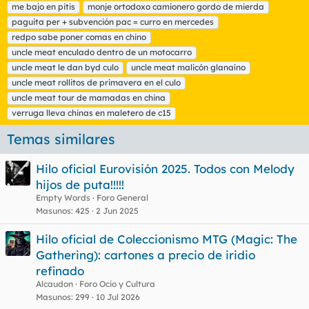
t
me bajo en pitis
monje ortodoxo camionero gordo de mierda
a
paguita per + subvención pac = curro en mercedes
s
redpo sabe poner comas en chino
uncle meat enculado dentro de un motocarro
uncle meat le dan byd culo
uncle meat malicón glanaíno
uncle meat rollitos de primavera en el culo
uncle meat tour de mamadas en china
verruga lleva chinas en maletero de c15
Temas similares
Hilo oficial Eurovisión 2025. Todos con Melody
hijos de puta!!!!!
Empty Words
Foro General
Masunos
425
2 Jun 2025
Hilo oficial de Coleccionismo MTG (Magic: The
Gathering): cartones a precio de iridio
refinado
Alcaudon
Foro Ocio y Cultura
Masunos
299
10 Jul 2026