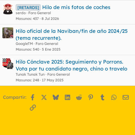
Hilo de mis fotos de coches
[RETARDS]
serdo
Foro General
Masunos
437
8 Jul 2026
Hilo oficial de la Naviban/fin de año 2024/25
(tema recurrente).
GoogleTM
Foro General
Masunos
540
5 Ene 2025
Hilo Cónclave 2025: Seguimiento y Porrons.
Vota por tu candidato negro, chino o travelo
Tunak Tunak Tun
Foro General
Masunos
248
17 May 2025
Facebook
X
Bluesky
LinkedIn
Reddit
Pinterest
Tumblr
WhatsA
Em
Compartir:
Enlace