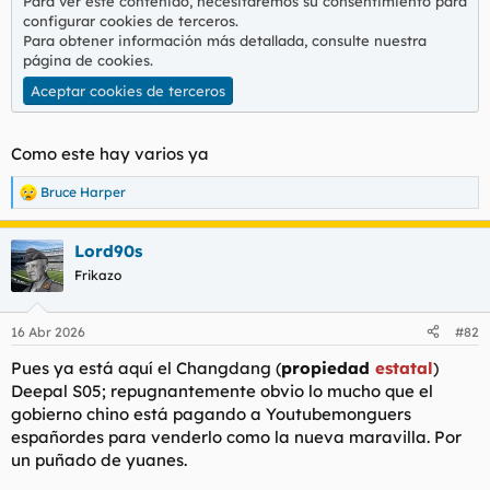
Para ver este contenido, necesitaremos su consentimiento para
configurar cookies de terceros.
Para obtener información más detallada, consulte nuestra
página de cookies
.
Aceptar cookies de terceros
Como este hay varios ya
Bruce Harper
R
e
a
Lord90s
c
c
Frikazo
i
o
n
16 Abr 2026
#82
e
s
Pues ya está aquí el Changdang (
propiedad
estatal
)
:
Deepal S05; repugnantemente obvio lo mucho que el
gobierno chino está pagando a Youtubemonguers
españordes para venderlo como la nueva maravilla. Por
un puñado de yuanes.