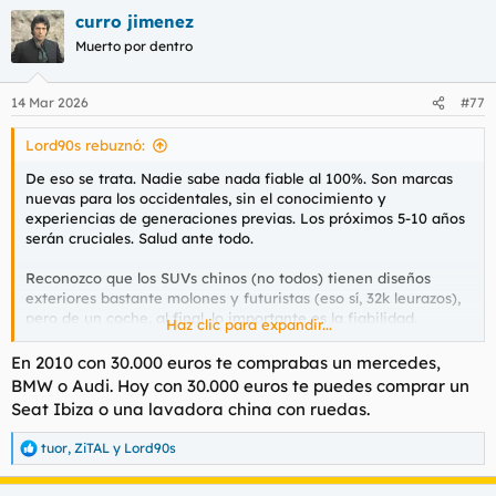
a
curro jimenez
c
c
Muerto por dentro
i
o
n
14 Mar 2026
#77
e
s
Lord90s rebuznó:
:
De eso se trata. Nadie sabe nada fiable al 100%. Son marcas
nuevas para los occidentales, sin el conocimiento y
experiencias de generaciones previas. Los próximos 5-10 años
serán cruciales. Salud ante todo.
Reconozco que los SUVs chinos (no todos) tienen diseños
exteriores bastante molones y futuristas (eso sí, 32k leurazos),
pero de un coche, al final, lo importante es la fiabilidad.
Haz clic para expandir...
Yo lo que más veo por Qatarlunya de coche xinu es Ebro, MG y
En 2010 con 30.000 euros te comprabas un mercedes,
algún Omoda que otro. Pero pocos. Toyota y Dacia son
BMW o Audi. Hoy con 30.000 euros te puedes comprar un
mayoría.
Seat Ibiza o una lavadora china con ruedas.
tuor
,
ZiTAL
y
Lord90s
R
e
a