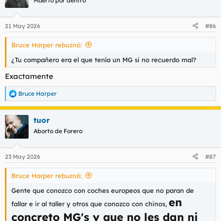
Muerto por dentro
i
o
n
21 May 2026
#86
e
s
Bruce Harper rebuznó:
:
¿Tu compañero era el que tenía un MG si no recuerdo mal?
Exactamente
Bruce Harper
R
e
a
tuor
c
c
Aborto de Forero
i
o
n
23 May 2026
#87
e
s
Bruce Harper rebuznó:
:
Gente que conozco con coches europeos que no paran de
en
fallar e ir al taller y otros que conozco con chinos,
concreto MG's y que no les dan ni