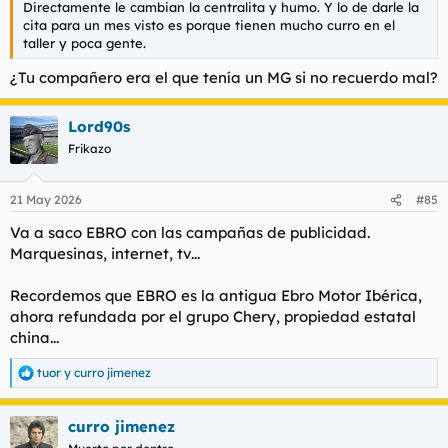
Directamente le cambian la centralita y humo. Y lo de darle la
cita para un mes visto es porque tienen mucho curro en el
taller y poca gente.
¿Tu compañero era el que tenía un MG si no recuerdo mal?
Lord90s
Frikazo
21 May 2026
#85
Va a saco EBRO con las campañas de publicidad.
Marquesinas, internet, tv...
Recordemos que EBRO es la antigua Ebro Motor Ibérica,
ahora refundada por el grupo Chery, propiedad estatal
china...
tuor
y
curro jimenez
R
e
a
curro jimenez
c
c