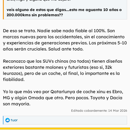
t
o
e
veis alguno de estos que digas....esto me aguanta 10 años o
m
200.000kms sin problemas??
a
De eso se trata. Nadie sabe nada fiable al 100%. Son
marcas nuevas para los occidentales, sin el conocimiento
y experiencias de generaciones previas. Los próximos 5-10
años serán cruciales. Salud ante todo.
Reconozco que los SUVs chinos (no todos) tienen diseños
exteriores bastante molones y futuristas (eso sí, 32k
leurazos), pero de un coche, al final, lo importante es la
fiabilidad.
Yo lo que más veo por Qatarlunya de coche xinu es Ebro,
MG y algún Omoda que otro. Pero pocos. Toyota y Dacia
son mayoría.
Editado cobardemente:
14 Mar 2026
tuor
R
e