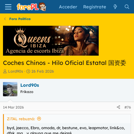
Acceder
Regístrate
Foro Política
Coches Chinos - Hilo Oficial Estatal 国资委
I
F
Lord90s
26 Feb 2026
n
e
i
c
Lord90s
c
h
Frikazo
i
a
a
d
d
e
14 Mar 2026
#76
o
i
r
n
ZiTAL rebuznó:
d
i
e
c
byd, jaecco, Ebro, omoda, dr, bestune, evo, leapmotor, link&co,
l
i
dfsk, mg... y alguna que me dejaré.