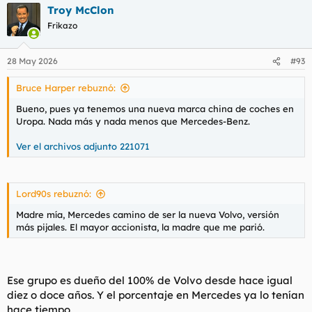
Troy McClon
c
c
Frikazo
i
o
n
28 May 2026
#93
e
s
Bruce Harper rebuznó:
:
Bueno, pues ya tenemos una nueva marca china de coches en
Uropa. Nada más y nada menos que Mercedes-Benz.
Ver el archivos adjunto 221071
Lord90s rebuznó:
Madre mía, Mercedes camino de ser la nueva Volvo, versión
más pijales. El mayor accionista, la madre que me parió.
Ese grupo es dueño del 100% de Volvo desde hace igual
diez o doce años. Y el porcentaje en Mercedes ya lo tenían
hace tiempo.