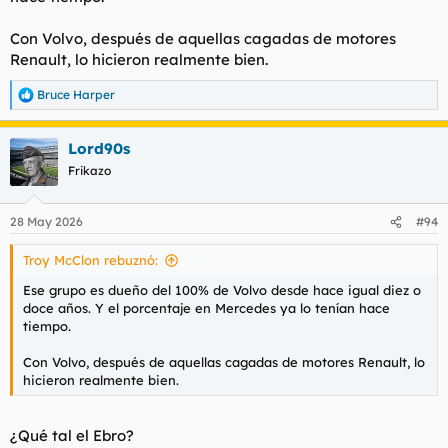
Con Volvo, después de aquellas cagadas de motores
Renault, lo hicieron realmente bien.
Bruce Harper
R
e
a
Lord90s
c
c
Frikazo
i
o
n
28 May 2026
#94
e
s
Troy McClon rebuznó:
:
Ese grupo es dueño del 100% de Volvo desde hace igual diez o
doce años. Y el porcentaje en Mercedes ya lo tenían hace
tiempo.
Con Volvo, después de aquellas cagadas de motores Renault, lo
hicieron realmente bien.
¿Qué tal el Ebro?