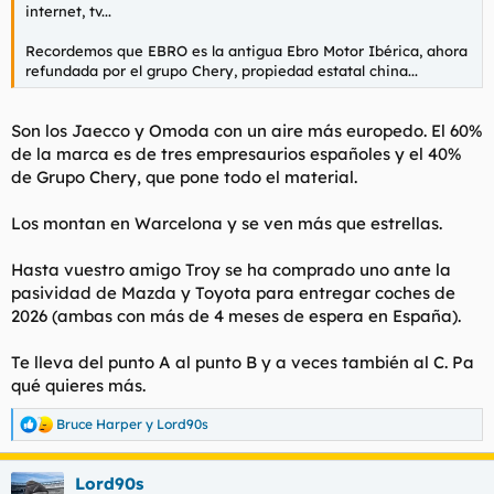
internet, tv...
Recordemos que EBRO es la antigua Ebro Motor Ibérica, ahora
refundada por el grupo Chery, propiedad estatal china...
Son los Jaecco y Omoda con un aire más europedo. El 60%
de la marca es de tres empresaurios españoles y el 40%
de Grupo Chery, que pone todo el material.
Los montan en Warcelona y se ven más que estrellas.
Hasta vuestro amigo Troy se ha comprado uno ante la
pasividad de Mazda y Toyota para entregar coches de
2026 (ambas con más de 4 meses de espera en España).
Te lleva del punto A al punto B y a veces también al C. Pa
qué quieres más.
Bruce Harper
y
Lord90s
R
e
a
Lord90s
c