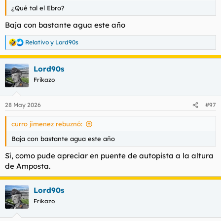
¿Qué tal el Ebro?
Baja con bastante agua este año
Relativo
y
Lord90s
R
e
a
Lord90s
c
c
Frikazo
i
o
n
28 May 2026
#97
e
s
curro jimenez rebuznó:
:
Baja con bastante agua este año
Sí, como pude apreciar en puente de autopista a la altura
de Amposta.
Lord90s
Frikazo