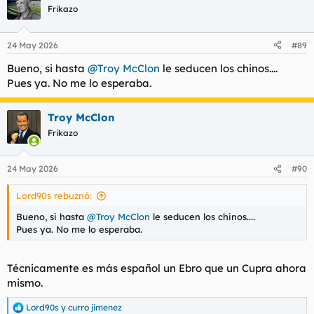
c
Frikazo
i
o
n
24 May 2026
#89
e
s
Bueno, si hasta
@Troy McClon
le seducen los chinos....
:
Pues ya. No me lo esperaba.
Troy McClon
Frikazo
24 May 2026
#90
Lord90s rebuznó:
Bueno, si hasta
@Troy McClon
le seducen los chinos....
Pues ya. No me lo esperaba.
Técnicamente es más español un Ebro que un Cupra ahora
mismo.
Lord90s
y
curro jimenez
R