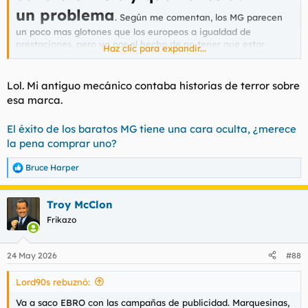
un problema
. Según me comentan, los MG parecen
un poco mas glotones que los europeos a igualdad de
prestaciones, pero ya por el hecho de no tener que estar
Haz clic para expandir...
viendo lucecitas encendidas en el cuadro cada dos por tres y
yendo al taller ya les compensa.
Yo en estos momentos no descartaría un mg gasolina. El hecho
Lol. Mi antiguo mecánico contaba historias de terror sobre
de ser chino no me iba a echar para atrás ni mucho menos.
esa marca.
Y moto, eso sí, japonesa. Ahí de momento no cedo.
El éxito de los baratos MG tiene una cara oculta, ¿merece
la pena comprar uno?
Bruce Harper
R
e
a
Troy McClon
c
c
Frikazo
i
o
n
24 May 2026
#88
e
s
Lord90s rebuznó:
:
Va a saco EBRO con las campañas de publicidad. Marquesinas,