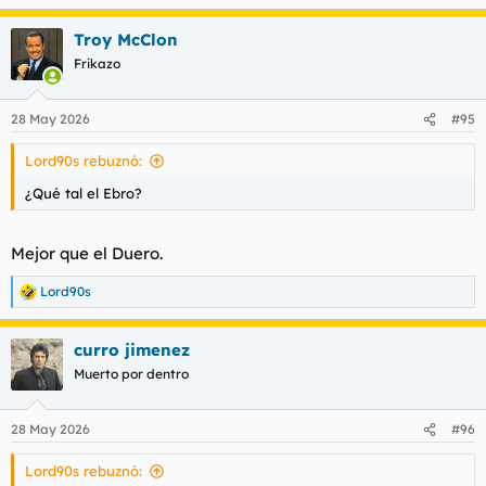
Troy McClon
Frikazo
28 May 2026
#95
Lord90s rebuznó:
¿Qué tal el Ebro?
Mejor que el Duero.
Lord90s
R
e
a
curro jimenez
c
c
Muerto por dentro
i
o
n
28 May 2026
#96
e
s
Lord90s rebuznó:
: