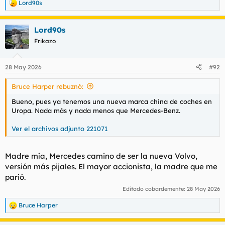
Lord90s
R
e
a
Lord90s
c
c
Frikazo
i
o
n
28 May 2026
#92
e
s
Bruce Harper rebuznó:
:
Bueno, pues ya tenemos una nueva marca china de coches en
Uropa. Nada más y nada menos que Mercedes-Benz.
Ver el archivos adjunto 221071
Madre mía, Mercedes camino de ser la nueva Volvo,
versión más pijales. El mayor accionista, la madre que me
parió.
Editado cobardemente:
28 May 2026
Bruce Harper
R
e
a