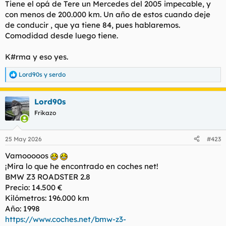
Tiene el opá de Tere un Mercedes del 2005 impecable, y
con menos de 200.000 km. Un año de estos cuando deje
de conducir , que ya tiene 84, pues hablaremos.
Comodidad desde luego tiene.
K#rma y eso yes.
Lord90s
y
serdo
R
e
a
Lord90s
c
c
Frikazo
i
o
n
25 May 2026
#423
e
s
Vamooooos
:
¡Mira lo que he encontrado en coches net!
BMW Z3 ROADSTER 2.8
Precio: 14.500 €
Kilómetros: 196.000 km
Año: 1998
https://www.coches.net/bmw-z3-