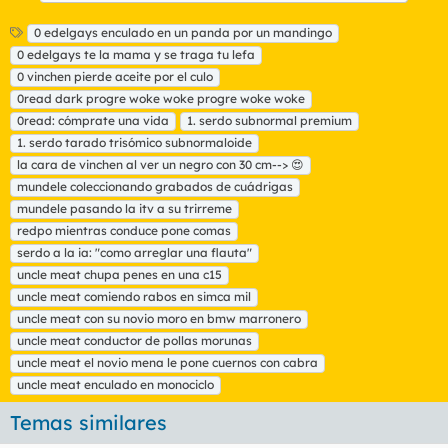
E
0 edelgays enculado en un panda por un mandingo
t
0 edelgays te la mama y se traga tu lefa
i
0 vinchen pierde aceite por el culo
q
0read dark progre woke woke progre woke woke
u
0read: cómprate una vida
e
1. serdo subnormal premium
t
1. serdo tarado trisómico subnormaloide
a
la cara de vinchen al ver un negro con 30 cm--> 😍
s
mundele coleccionando grabados de cuádrigas
mundele pasando la itv a su trirreme
redpo mientras conduce pone comas
serdo a la ia: "como arreglar una flauta"
uncle meat chupa penes en una c15
uncle meat comiendo rabos en simca mil
uncle meat con su novio moro en bmw marronero
uncle meat conductor de pollas morunas
uncle meat el novio mena le pone cuernos con cabra
uncle meat enculado en monociclo
Temas similares