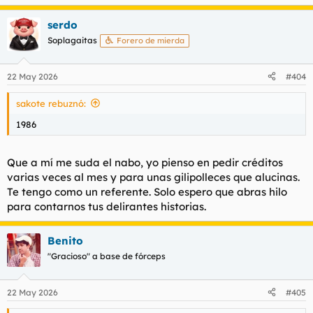
e
a
serdo
c
c
Soplagaitas
Forero de mierda
i
o
n
22 May 2026
#404
e
s
sakote rebuznó:
:
1986
Que a mí me suda el nabo, yo pienso en pedir créditos
varias veces al mes y para unas gilipolleces que alucinas.
Te tengo como un referente. Solo espero que abras hilo
para contarnos tus delirantes historias.
Benito
"Gracioso" a base de fórceps
22 May 2026
#405