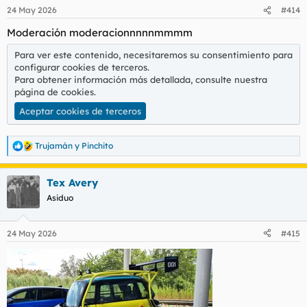
n
24 May 2026
#414
e
s
Moderación moderacionnnnnmmmm
:
Para ver este contenido, necesitaremos su consentimiento para
configurar cookies de terceros.
Para obtener información más detallada, consulte nuestra
página de cookies
.
Aceptar cookies de terceros
Trujamán
y
Pinchito
R
e
a
Tex Avery
c
c
Asiduo
i
o
n
24 May 2026
#415
e
s
: