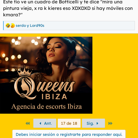
Este tío ve un cuadro de Botticelli y te dice "mira una
pintura vieja, x ra k kieres eso XDXDXD si hay móviles con
kmara?"
serdo
y
Lord90s
R
e
a
c
c
i
o
n
e
s
:
Primero
Último
Ant.
17 de 18
Sig.
Debes iniciar sesión o registrarte para responder aquí.