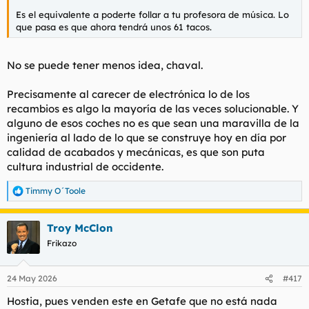
Es el equivalente a poderte follar a tu profesora de música. Lo
que pasa es que ahora tendrá unos 61 tacos.
No se puede tener menos idea, chaval.
Precisamente al carecer de electrónica lo de los
recambios es algo la mayoría de las veces solucionable. Y
alguno de esos coches no es que sean una maravilla de la
ingeniería al lado de lo que se construye hoy en día por
calidad de acabados y mecánicas, es que son puta
cultura industrial de occidente.
Timmy O´Toole
R
e
a
Troy McClon
c
c
Frikazo
i
o
n
24 May 2026
#417
e
s
Hostia, pues venden este en Getafe que no está nada
: