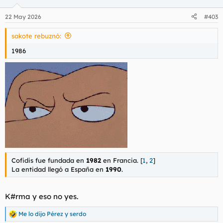
22 May 2026
#403
sakote rebuznó:
1986
Cofidis fue fundada en
1982
en Francia. [
1
,
2
]
La entidad llegó a España en
1990
.
K#rma y eso no yes.
Me lo dijo Pérez
y
serdo
R