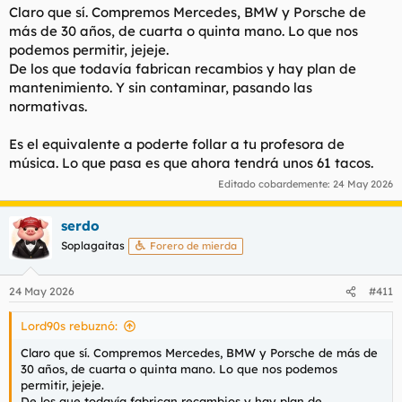
s
Claro que sí. Compremos Mercedes, BMW y Porsche de
:
más de 30 años, de cuarta o quinta mano. Lo que nos
podemos permitir, jejeje.
De los que todavía fabrican recambios y hay plan de
mantenimiento. Y sin contaminar, pasando las
normativas.
Es el equivalente a poderte follar a tu profesora de
música. Lo que pasa es que ahora tendrá unos 61 tacos.
Editado cobardemente:
24 May 2026
serdo
Soplagaitas
Forero de mierda
24 May 2026
#411
Lord90s rebuznó:
Claro que sí. Compremos Mercedes, BMW y Porsche de más de
30 años, de cuarta o quinta mano. Lo que nos podemos
permitir, jejeje.
De los que todavía fabrican recambios y hay plan de