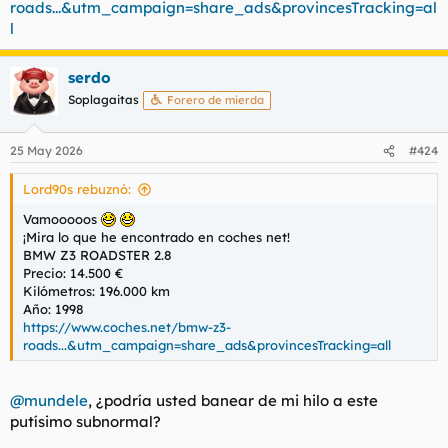
roads...&utm_campaign=share_ads&provincesTracking=al
l
serdo
Soplagaitas
Forero de mierda
25 May 2026
#424
Lord90s rebuznó:
Vamooooos
¡Mira lo que he encontrado en coches net!
BMW Z3 ROADSTER 2.8
Precio: 14.500 €
Kilómetros: 196.000 km
Año: 1998
https://www.coches.net/bmw-z3-
roads...&utm_campaign=share_ads&provincesTracking=all
@mundele
, ¿podría usted banear de mi hilo a este
putísimo subnormal?