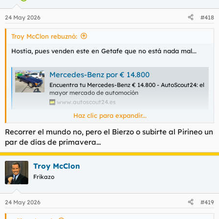
o
n
24 May 2026
#418
e
s
Troy McClon rebuznó:
:
Hostia, pues venden este en Getafe que no está nada mal...
Mercedes-Benz por € 14.800
Encuentra tu Mercedes-Benz € 14.800 - AutoScout24: el
mayor mercado de automoción
www.autoscout24.es
Haz clic para expandir...
Es un precio razonable y un coche bien pintón para guardarlo
Recorrer el mundo no, pero el Bierzo o subirte al Pirineo un
unos veinte o treinta años hasta la jubilación y luego recorrer
par de días de primavera...
el... buah, qué pereza.
Pero está bien.
Troy McClon
Frikazo
Al mongolo de
@Lord90s
le parecerá un cacharro, pero es
porque es un progremongerwokefrikimainstrim.
24 May 2026
#419