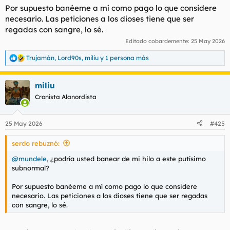
Por supuesto banéeme a mí como pago lo que considere
necesario. Las peticiones a los dioses tiene que ser
regadas con sangre, lo sé.
Editado cobardemente:
25 May 2026
Trujamán
,
Lord90s
,
miliu
y 1 persona más
R
e
a
miliu
c
c
Cronista Alanordista
i
o
n
25 May 2026
#425
e
s
serdo rebuznó:
:
@mundele
, ¿podría usted banear de mi hilo a este putísimo
subnormal?
Por supuesto banéeme a mí como pago lo que considere
necesario. Las peticiones a los dioses tiene que ser regadas
con sangre, lo sé.