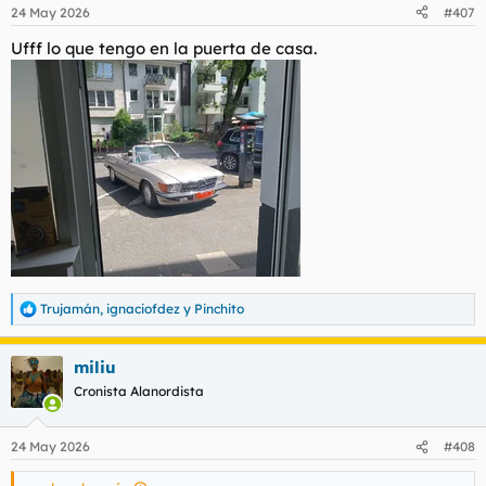
24 May 2026
#407
Ufff lo que tengo en la puerta de casa.
Trujamán
,
ignaciofdez
y
Pinchito
R
e
a
miliu
c
c
Cronista Alanordista
i
o
n
24 May 2026
#408
e
s