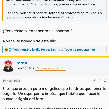
mantenimiento. Y sin contaminar, pasando las normativas.
Es el equivalente a poderte follar a tu profesora de música. Lo
que pasa es que ahora tendrá unos 61 tacos.
¿Pero cómo puedes ser tan subnormal?
A ver si te banean de este hilo.
Trujamán
,
Me lo dijo Pérez
,
Timmy O´Toole
y 1 persona más
R
e
a
serdo
c
c
Soplagaitas
Forero de mierda
i
o
n
24 May 2026
#412
e
s
Si es que eres un puto mongólico que tendrías que tener tu
:
paguita. Un esperpento imbécil que habría que hacerte
buque insignia del foro.
En este hilo he puesto variqs fotos de coches con más de