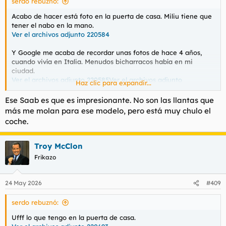
serdo rebuznó:
:
Acabo de hacer está foto en la puerta de casa. Miliu tiene que
tener el nabo en la mano.
Ver el archivos adjunto 220584
Y Google me acaba de recordar unas fotos de hace 4 años,
cuando vivía en Italia. Menudos bicharracos había en mi
ciudad.
Ver el archivos adjunto 220585
Ver el archivos adjunto
Haz clic para expandir...
220587
Ver el archivos adjunto 220586
Ese Saab es que es impresionante. No son las llantas que
más me molan para ese modelo, pero está muy chulo el
coche.
Troy McClon
Frikazo
24 May 2026
#409
serdo rebuznó:
Ufff lo que tengo en la puerta de casa.