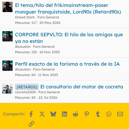
El tema/hilo del frikimainstream-poser
monguer franquistoide, Lord90s (Retard90s)
Oread Dark
Foro General
Masunos
117
20 May 2026
CORPORE SEPVLTO: El hilo de los amigos que
ya no están
Alcaudon
Foro General
Masunos
132
10 Nov 2025
Perfil exacto de la forisma a través de la IA
Alcaudon
Foro General
Masunos
60
11 Nov 2025
El consultorio del motor de cocreta
[RETARDS]
cocreta2000
Foro General
Masunos
2K
22 Jul 2026
Facebook
X
Bluesky
LinkedIn
Reddit
Pinterest
Tumblr
WhatsA
Em
Compartir:
Enlace