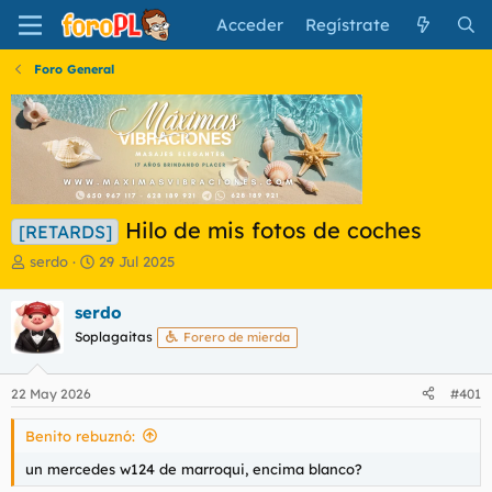
Acceder
Regístrate
Foro General
Hilo de mis fotos de coches
[RETARDS]
I
F
serdo
29 Jul 2025
n
e
i
c
serdo
c
h
Soplagaitas
Forero de mierda
i
a
a
d
d
e
22 May 2026
#401
o
i
r
n
Benito rebuznó:
d
i
e
c
un mercedes w124 de marroqui, encima blanco?
l
i