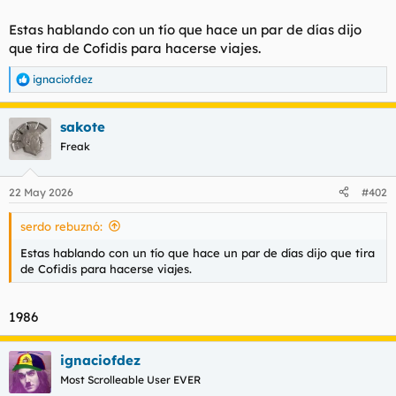
t
o
e
Estas hablando con un tío que hace un par de días dijo
m
que tira de Cofidis para hacerse viajes.
a
ignaciofdez
R
e
a
sakote
c
c
Freak
i
o
n
22 May 2026
#402
e
s
serdo rebuznó:
:
Estas hablando con un tío que hace un par de días dijo que tira
de Cofidis para hacerse viajes.
1986
ignaciofdez
Most Scrolleable User EVER