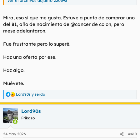
Ver el archivos adjunto 220693
Mira, eso sí que me gusta. Estuve a punto de comprar uno
del 81, año de nacimiento de @cancer de colon, pero
mese adelantaron.
Fue frustrante pero lo superé.
Haz una oferta por ese.
Haz algo.
Muévete.
Lord90s
y
serdo
R
e
a
Lord90s
c
c
Frikazo
i
o
n
24 May 2026
#410
e