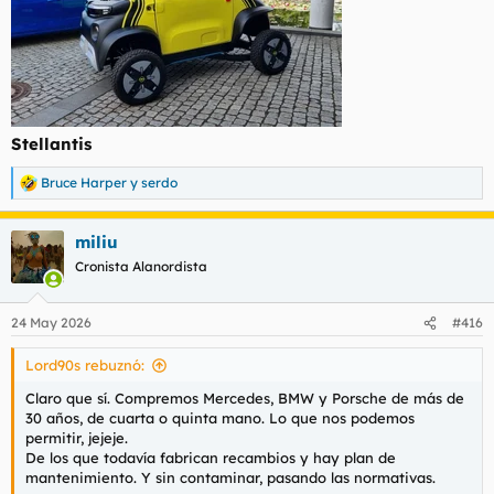
Stellantis
Bruce Harper
y
serdo
R
e
a
miliu
c
c
Cronista Alanordista
i
o
n
24 May 2026
#416
e
s
Lord90s rebuznó:
:
Claro que sí. Compremos Mercedes, BMW y Porsche de más de
30 años, de cuarta o quinta mano. Lo que nos podemos
permitir, jejeje.
De los que todavía fabrican recambios y hay plan de
mantenimiento. Y sin contaminar, pasando las normativas.