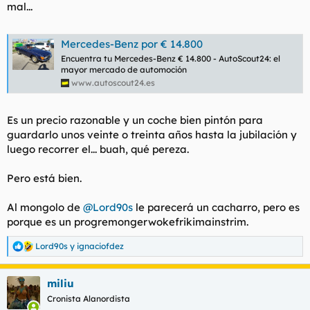
mal...
Mercedes-Benz por € 14.800
Encuentra tu Mercedes-Benz € 14.800 - AutoScout24: el
mayor mercado de automoción
www.autoscout24.es
Es un precio razonable y un coche bien pintón para
guardarlo unos veinte o treinta años hasta la jubilación y
luego recorrer el... buah, qué pereza.
Pero está bien.
Al mongolo de
@Lord90s
le parecerá un cacharro, pero es
porque es un progremongerwokefrikimainstrim.
Lord90s
y
ignaciofdez
R
e
a
miliu
c
c
Cronista Alanordista
i