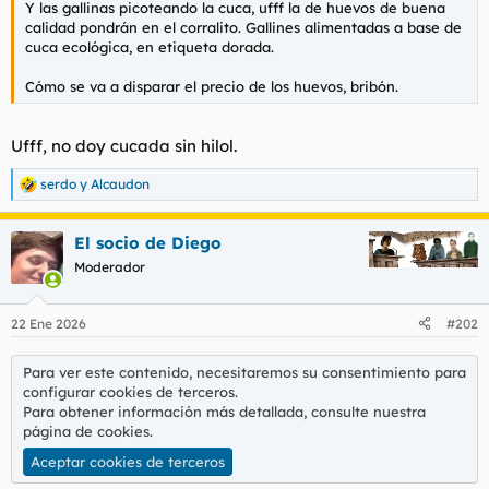
Y las gallinas picoteando la cuca, ufff la de huevos de buena
l
i
calidad pondrán en el corralito. Gallines alimentadas a base de
t
o
cuca ecológica, en etiqueta dorada.
e
m
Cómo se va a disparar el precio de los huevos, bribón.
a
Ufff, no doy cucada sin hilol.
serdo
y
Alcaudon
R
e
a
El socio de Diego
c
c
Moderador
i
o
n
22 Ene 2026
#202
e
s
:
Para ver este contenido, necesitaremos su consentimiento para
configurar cookies de terceros.
Para obtener información más detallada, consulte nuestra
página de cookies
.
Aceptar cookies de terceros