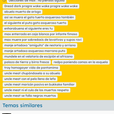
E
0lecciones de max : no pierdas aguilla
t
0read dark progre woke woke progre woke woke
i
abuelo muerto de arisgo
q
así se muera el gato tuerto asqueroso también
u
el siguiente el puto gato asqueroso tuerto
e
t
enhorabuena el siguiente eres tu
a
max enterrado en caja blanca por infante fimoso
s
max muere por sobredosis de lavativas y supos rovi
monje ortodoxo "amiguito" de nestorio y arriano
monje ortodoxo asqueroso marrano puto
mundele en el velatorio de escipión el africano
palazo de tierra y birra fresca
redpo poniendo comas en la esquela
troy homogayer vida de pantomima
uncle meat chupándosela a su abuelo
uncle meat con el pelo lleno de lefa
uncle meat maricón pasivo en bukkake familiar
uncle meat ni el culo de los muertos respeta
uncle meat se folla negros muertos
Temas similares