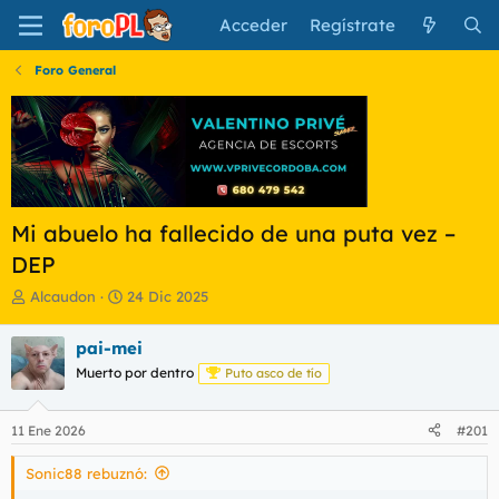
Acceder
Regístrate
Foro General
Mi abuelo ha fallecido de una puta vez –
DEP
I
F
Alcaudon
24 Dic 2025
n
e
i
c
pai-mei
c
h
Muerto por dentro
Puto asco de tío
i
a
a
d
d
e
11 Ene 2026
#201
o
i
r
n
Sonic88 rebuznó:
d
i
e
c