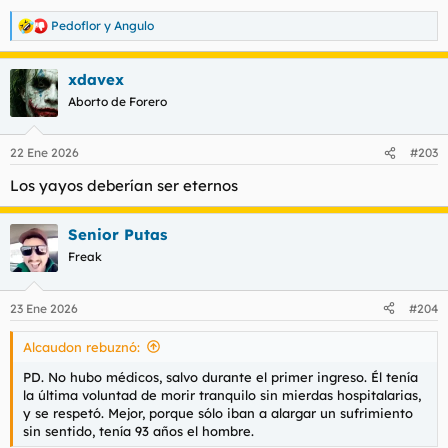
Pedoflor
y
Angulo
R
e
a
xdavex
c
c
Aborto de Forero
i
o
n
22 Ene 2026
#203
e
s
Los yayos deberían ser eternos
:
Senior Putas
Freak
23 Ene 2026
#204
Alcaudon rebuznó:
PD. No hubo médicos, salvo durante el primer ingreso. Él tenía
la última voluntad de morir tranquilo sin mierdas hospitalarias,
y se respetó. Mejor, porque sólo iban a alargar un sufrimiento
sin sentido, tenía 93 años el hombre.