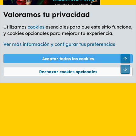
Valoramos tu privacidad
Utilizamos
cookies
esenciales para que este sitio funcione,
y cookies opcionales para mejorar tu experiencia.
Foro General
Ver más información y configurar tus preferencias
Cookies
PL OLDSTYLE AMARILLO
Cambiar fuente
Español (ES)
Arri
Aceptar todas las cookies
Contáctanos
Términos y reglas
Política de privacidad
Ayuda
R
Pie
S
Rechazar cookies opcionales
S
®
Community platform by XenForo
© 2010-2026 XenForo Ltd.