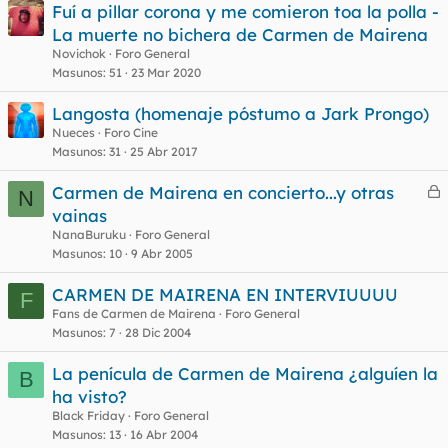
Fuí a pillar corona y me comieron toa la polla -
t
La muerte no bichera de Carmen de Mairena
a
s
Novichok
Foro General
Masunos
51
23 Mar 2020
Langosta (homenaje póstumo a Jark Prongo)
Nueces
Foro Cine
Masunos
31
25 Abr 2017
Carmen de Mairena en concierto...y otras
N
e
vainas
r
NanaBuruku
Foro General
r
Masunos
10
9 Abr 2005
CARMEN DE MAIRENA EN INTERVIUUUU
F
Fans de Carmen de Mairena
Foro General
o
Masunos
7
28 Dic 2004
La penícula de Carmen de Mairena ¿alguíen la
B
ha visto?
Black Friday
Foro General
Masunos
13
16 Abr 2004