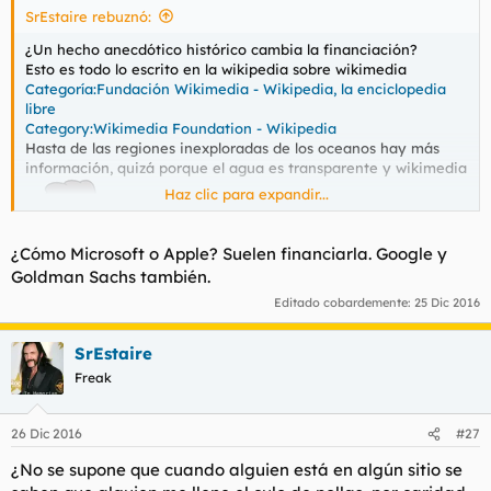
SrEstaire rebuznó:
l
i
t
o
¿Un hecho anecdótico histórico cambia la financiación?
e
Esto es todo lo escrito en la wikipedia sobre wikimedia
m
Categoría:Fundación Wikimedia - Wikipedia, la enciclopedia
a
libre
Category:Wikimedia Foundation - Wikipedia
Hasta de las regiones inexploradas de los oceanos hay más
información, quizá porque el agua es transparente y wikimedia
Haz clic para expandir...
¿Cómo Microsoft o Apple? Suelen financiarla. Google y
no
Goldman Sachs también.
Editado cobardemente:
25 Dic 2016
SrEstaire
Freak
26 Dic 2016
#27
¿No se supone que cuando alguien está en algún sitio se