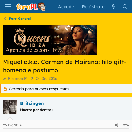
Acceder
Regístrate
Foro General
Miguel a.k.a. Carmen de Mairena: hilo gift-
homenaje postumo
I
F
Filemón Pí
24 Dic 2016
n
e
Cerrado para nuevas respuestas.
i
c
c
h
i
a
Britzingen
a
d
d
Muerto por dentro+
e
o
i
r
n
25 Dic 2016
#26
d
i
e
c