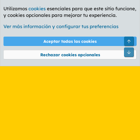
Utilizamos
cookies
esenciales para que este sitio funcione,
y cookies opcionales para mejorar tu experiencia.
Foro General
Ver más información y configurar tus preferencias
Cookies
PL OLDSTYLE AMARILLO
Cambiar fuente
Español (ES)
Arri
Aceptar todas las cookies
Contáctanos
Términos y reglas
Política de privacidad
Ayuda
R
Pie
S
Rechazar cookies opcionales
S
®
Community platform by XenForo
© 2010-2026 XenForo Ltd.