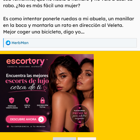
rabo. ¿No es más fácil una mujer?
Es como intentar ponerle ruedas a mi abuela, un manillar
en la boca y montarla un rato en dirección al Veleta.
Mejor coger una bicicleta, digo yo....
HerbMan
R
e
a
c
c
i
o
n
e
s
: