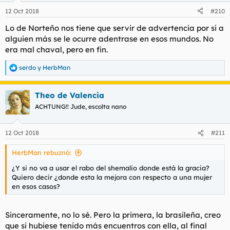
12 Oct 2018
#210
Lo de Norteño nos tiene que servir de advertencia por si a
alguien más se le ocurre adentrase en esos mundos. No
era mal chaval, pero en fin.
serdo
y
HerbMan
R
e
a
Theo de Valencia
c
c
ACHTUNG!! Jude, escolta nano
i
o
n
12 Oct 2018
#211
e
s
HerbMan rebuznó:
:
¿Y si no va a usar el rabo del shemalio donde está la gracia?
Quiero decir ¿donde esta la mejora con respecto a una mujer
en esos casos?
Sinceramente, no lo sé. Pero la primera, la brasileña, creo
que si hubiese tenido más encuentros con ella, al final