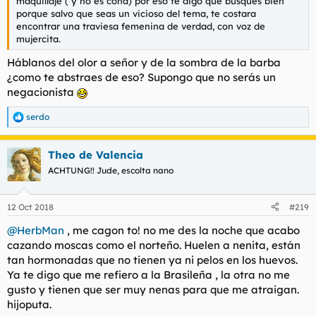
maquillaje ( y no es coña) por eso te digo que busques bien
porque salvo que seas un vicioso del tema, te costara
encontrar una traviesa femenina de verdad, con voz de
mujercita.
Háblanos del olor a señor y de la sombra de la barba
¿como te abstraes de eso? Supongo que no serás un
negacionista
serdo
R
e
a
Theo de Valencia
c
c
ACHTUNG!! Jude, escolta nano
i
o
n
12 Oct 2018
#219
e
s
@HerbMan
, me cagon to! no me des la noche que acabo
:
cazando moscas como el norteño. Huelen a nenita, están
tan hormonadas que no tienen ya ni pelos en los huevos.
Ya te digo que me refiero a la Brasileña , la otra no me
gusto y tienen que ser muy nenas para que me atraigan.
hijoputa.