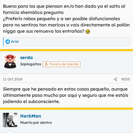
Bueno para los que piensan en/o han dado ya el salto al
fornicio shemálico pregunto
¿Preferís rabos pequeño y a ser posible disfuncionales
para no sentiros tan maricas o vais directamente al pollón
nigga que sus remueva las entrañas?
Ariel
R
e
a
serdo
c
c
Soplagaitas
Forero de mierda
i
o
n
11 Oct 2018
#205
e
s
Siempre que he pensado en estas cosas pequeño, aunque
:
últimamente paso mucho por aquí y seguro que me estáis
jodiendo el subconsciente.
HerbMan
Muerto por dentro