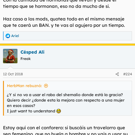
tiempo que se hormonan, eso no da mucho de si.
Haz caso a los mods, quotea todo en el mismo mensaje
que te caerá un BAN. y te vas al agujero por un tiempo.
Ariel
R
e
a
Césped Alí
c
c
Freak
i
o
n
12 Oct 2018
#224
e
s
HerbMan rebuznó:
:
¿Y si no va a usar el rabo del shemalio donde está la gracia?
Quiero decir ¿donde esta la mejora con respecto a una mujer
en esos casos?
I just want to understand
Estoy aquí con el conforero: si buscáis un travelorro que
sea femenino, que no huela a hombre y no vais a usar su