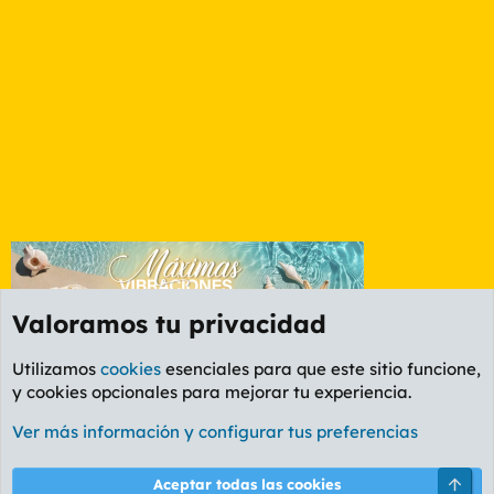
Valoramos tu privacidad
Utilizamos
cookies
esenciales para que este sitio funcione,
y cookies opcionales para mejorar tu experiencia.
Foro General
Ver más información y configurar tus preferencias
Cookies
PL OLDSTYLE AMARILLO
Cambiar fuente
Español (ES)
Arri
Aceptar todas las cookies
Contáctanos
Términos y reglas
Política de privacidad
Ayuda