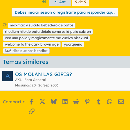
Primero
Ant.
9 de 9
Debes iniciar sesión o registrarte para responder aquí.
E
maxmax y su culo bebedero de patos
t
rhodium hijo de puta déjalo como está puto cabron
i
veo una polla y magicamente me vuelvo bisexual
q
welcome to the dark brown age
yporqueno
u
λωλ dice que nos bendice
e
t
Temas similares
a
s
OS MOLAN LAS GIRIS?
A
AXL
Foro General
Masunos
20
26 Sep 2003
Facebook
X
Bluesky
LinkedIn
Reddit
Pinterest
Tumblr
WhatsA
Em
Compartir:
Enlace