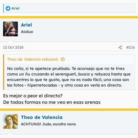
Ariel
R
e
a
Ariel
c
c
Asiduo
i
o
n
12 Oct 2018
#216
e
s
Theo de Valencia rebuznó:
:
No coño, si te apetece pruébalo. Te aconsejo que no te tires
como un ñu cruzando el serengueti, busca y rebusca hasta que
encuentres lo que te gusta, que no es nada fácil, una cosa son
las fotos - hiperretocadas - y otra cosa en verla en directo.
Es mejor o peor el directo?
De todas formas no me veo en esas arenas
Theo de Valencia
ACHTUNG!! Jude, escolta nano