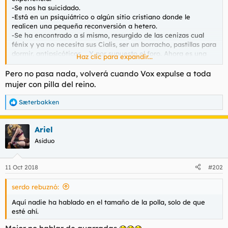
t
o
-Se nos ha suicidado.
e
-Está en un psiquiátrico o algún sitio cristiano donde le
m
realicen una pequeña reconversión a hetero.
a
-Se ha encontrado a sí mismo, resurgido de las cenizas cual
fénix y ya no necesita sus Cialis, ser un borracho, pastillas para
dormir, antipsicóticos,... Y por supuesto el foro. Ahora es una
Haz clic para expandir...
persona completamente integrada en la sociedad, alguien
completo que de vez en cuando fornica con traviesos.
Pero no pasa nada, volverá cuando Vox expulse a toda
mujer con pilla del reino.
Sæterbakken
R
e
a
Ariel
c
c
Asiduo
i
o
n
11 Oct 2018
#202
e
s
serdo rebuznó:
:
Aquí nadie ha hablado en el tamaño de la polla, solo de que
esté ahí.