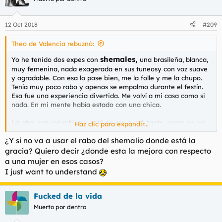
12 Oct 2018
#209
Theo de Valencia rebuznó:
shemales,
Yo he tenido dos expes con
una brasileña, blanca,
muy femenina, nada exagerada en sus tuneosy con voz suave
y agradable. Con esa lo pase bien, me la folle y me la chupo.
Tenía muy poco rabo y apenas se empalmo durante el festín.
Esa fue una experiencia divertida. Me volví a mi casa como si
nada. En mi mente había estado con una chica.
La otra una colombiana, está no me gustó tanto, como no me
Haz clic para expandir...
sentía muy a gusto, me la chupo se trago la lefa y me fui.
¿Y si no va a usar el rabo del shemalio donde está la
De eso han pasado unos años, 10/12 más o menos. No he
gracia? Quiero decir ¿donde esta la mejora con respecto
vuelto a repetir, pero si se tercia de encontrar algo bonito , no
a una mujer en esos casos?
me lo pienso.
I just want to understand
Fucked de la vida
Muerto por dentro