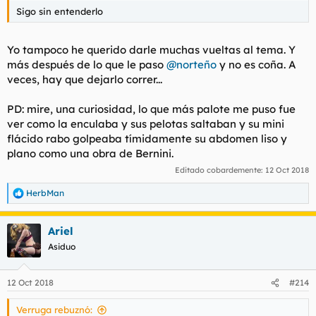
Sigo sin entenderlo
Yo tampoco he querido darle muchas vueltas al tema. Y
más después de lo que le paso
@norteño
y no es coña. A
veces, hay que dejarlo correr...
PD: mire, una curiosidad, lo que más palote me puso fue
ver como la enculaba y sus pelotas saltaban y su mini
flácido rabo golpeaba tímidamente su abdomen liso y
plano como una obra de Bernini.
Editado cobardemente:
12 Oct 2018
HerbMan
R
e
a
Ariel
c
c
Asiduo
i
o
n
12 Oct 2018
#214
e
s
Verruga rebuznó:
: