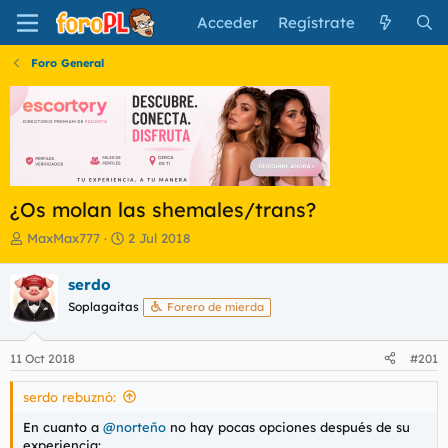
Acceder
Regístrate
Foro General
¿Os molan las shemales/trans?
I
F
MaxMax777
2 Jul 2018
n
e
i
c
serdo
c
h
Soplagaitas
Forero de mierda
i
a
a
d
d
e
11 Oct 2018
#201
o
i
r
n
serdo rebuznó:
d
i
e
c
En cuanto a
@norteño
no hay pocas opciones después de su
l
i
experiencia: