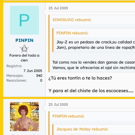
25 Jul 2005
P
SINOSUKO rebuznó:
PINPIN rebuznó:
PINPIN
Jay-Z es un pedazo de crack,su calidad 
Jam), propietario de una linea de ropa(Ro
Forero del todo a
cien
Tal como nos lo vendes dan ganas de casars
Registro
Vamos, que le ofrecerias el ojal sin rechist
7 Jun 2005
Mensajes
340
¿Tú eres tontín o te lo haces?
Reacciones
0
Y para el del chiste de los escoceses...
25 Jul 2005
PINPIN rebuznó:
Jacques de Molay rebuznó: