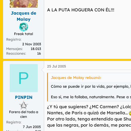
r
n
d
i
A LA PUTA HOGUERA CON ÉL!!!
Jacques de
e
c
l
i
Molay
t
o
e
m
Freak total
a
Registro
2 Nov 2003
Mensajes
18.013
Reacciones
16
25 Jul 2005
P
Jacques de Molay rebuznó:
Cómo se puede ir por la vida, por ejempl
Eso sí, me la follaba, naturalmente. Pese a 
PINPIN
¿Y tú que sugieres? ¿MC Carmen? ¿Lola 
Forero del todo a
Nantes, de París o quizá de Marsella...
cien
Por otro lado, tengo entendido que Shu
Registro
que las negras, por lo demás, me parec
7 Jun 2005