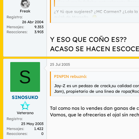
Eso sí, me la follaba, naturalmente. Pese
Freak
¿Y tú que sugieres? ¿MC Carmen? ¿Lola la d
Registro
quizá de Marsella...
26 Abr 2004
Por otro lado, tengo entendido que Shuga W
Mensajes
9.353
demás, me parece respetable que intentase
Reacciones
3.903
Y ESO QUE COÑO ES??
Jacques de Molay rebuznó:
ACASO SE HACEN ESCOCE
La estética hiphopera es una puta mierd
Discrepo
25 Jul 2005
S
PINPIN rebuznó:
Jacques de Molay rebuznó:
Jay-Z es un pedazo de crack,su calidad co
Aprovecho la ocasión para cagarme en to
Jam), propietario de una linea de ropa(Roc-
SINOSUKO
Jay-Z es un pedazo de crack,
su calidad co
Jam), propietario de una linea de ropa(Roc-
Tal como nos lo vendes dan ganas de ca
Veterano
Vamos, que le ofrecerias el ojal sin rec
Registro
25 May 2003
Mensajes
1.422
Reacciones
0