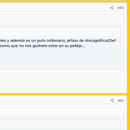
#80
es y además es un puto millonario, jefazo de discográfica(Def
omo que no nos gustaría estar en su pellejo....
#81