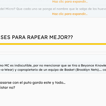
 a su pose de malota le petaba el orto.
Haz clic para expandir...
el Micro? Que cada uno se ponga el nombre que le salga de los huevos.
Haz clic para expandir...
uga se retiró del Hip Hop. A mí me tocaban un poco los cataplines esa
 expresarse a través del Rap
SES PARA RAPEAR MEJOR??
a pinchada en un palo, naturalmente.
Haz clic para expandir...
mo MC es indiscutible, por no mencionar que se tira a Beyonce Knowles
dos los muertos de Jay Z o como diablos se haga llamar. Un pedazo d
Haz clic para expandir...
a-Wear) y copropietario de un equipo de Basket (Brooklyn Nets).... com
mo MC es indiscutible
, por no mencionar que se tira a Beyonce Knowle
a-Wear) y copropietario de un equipo de Basket (Brooklyn Nets).... com
sarse con el puto gordo este y todo...
histar no?