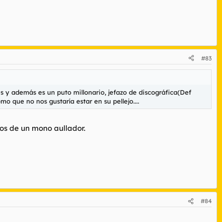
#83
 y además es un puto millonario, jefazo de discográfica(Def
o que no nos gustaría estar en su pellejo....
nos de un mono aullador.
#84