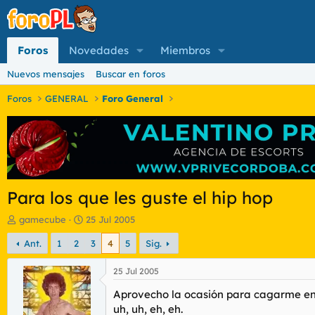
Foros
Novedades
Miembros
Nuevos mensajes
Buscar en foros
Foros
GENERAL
Foro General
Para los que les guste el hip hop
I
F
gamecube
25 Jul 2005
n
e
Ant.
1
2
3
4
5
Sig.
i
c
c
h
i
a
25 Jul 2005
a
d
Aprovecho la ocasión para cagarme en
d
e
o
i
uh, uh, eh, eh.