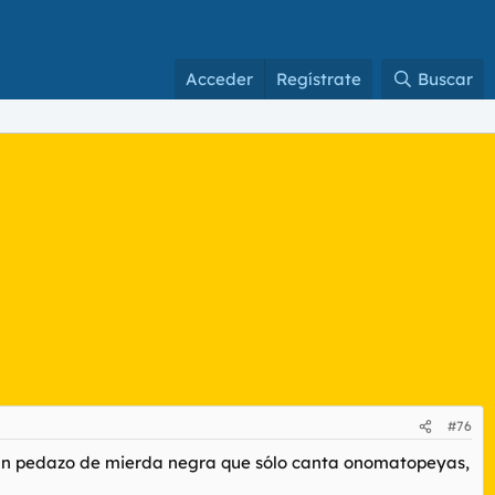
Acceder
Regístrate
Buscar
#76
 Un pedazo de mierda negra que sólo canta onomatopeyas,