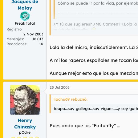
Jacques de
Cómo se puede ir por la vida, por ejem
Molay
Eso sí, me la follaba, naturalmente. Pese
Freak total
¿Y tú que sugieres? ¿MC Carmen? ¿Lola la d
Registro
quizá de Marsella...
2 Nov 2003
Por otro lado, tengo entendido que Shuga W
Mensajes
18.013
demás, me parece respetable que intentase
Reacciones
16
Lola la del micro, indiscutiblement. L
A mí los raperos españoles me tocan lo
Aunque mejor esto que los que mezclan 
25 Jul 2005
liachu69 rebuznó:
toupo...soy gallego...soy vigues.....y soy g
Henry
Pues anda que los "Faitunfly" ...
Chinasky
pOdre