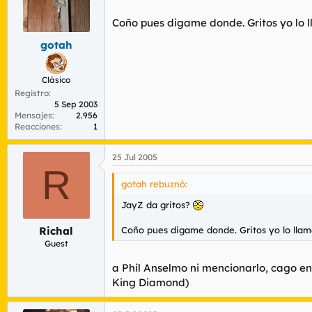
Coño pues digame donde. Gritos yo lo l
gotah
Clásico
Registro
5 Sep 2003
Mensajes
2.956
Reacciones
1
25 Jul 2005
R
gotah rebuznó:
JayZ da gritos?
Coño pues digame donde. Gritos yo lo llam
Richal
Guest
a Phil Anselmo ni mencionarlo, cago en 
King Diamond)