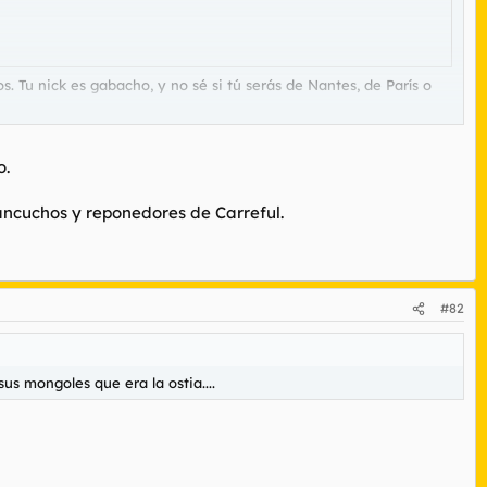
 Tu nick es gabacho, y no sé si tú serás de Nantes, de París o
s trenzas rubias, queriendo ser más negra que las negras, por lo
o.
ancuchos y reponedores de Carreful.
#82
sus mongoles que era la ostia....