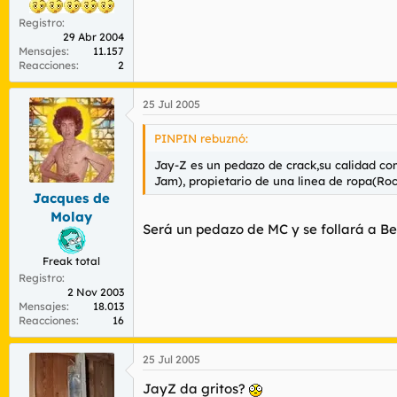
Registro
29 Abr 2004
Mensajes
11.157
Reacciones
2
25 Jul 2005
PINPIN rebuznó:
Jay-Z es un pedazo de crack,su calidad co
Jam), propietario de una linea de ropa(Roc-
Jacques de
Molay
Será un pedazo de MC y se follará a Be
Freak total
Registro
2 Nov 2003
Mensajes
18.013
Reacciones
16
25 Jul 2005
JayZ da gritos?