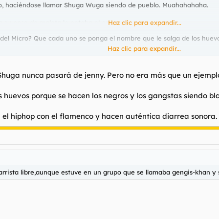
plo, haciéndose llamar Shuga Wuga siendo de pueblo. Muahahahaha.
 a su pose de malota le petaba el orto.
Haz clic para expandir...
el Micro? Que cada uno se ponga el nombre que le salga de los huevos.
Haz clic para expandir...
uga se retiró del Hip Hop. A mí me tocaban un poco los cataplines esa
 expresarse a través del Rap
a Shuga nunca pasará de jenny. Pero no era más que un ejempl
s huevos porque se hacen los negros y los gangstas siendo bl
el hiphop con el flamenco y hacen auténtica diarrea sonora.
uitarrista libre,aunque estuve en un grupo que se llamaba gengis-khan y 