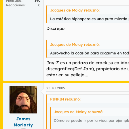
Mensajes
340
Reacciones
0
Jacques de Molay rebuznó:
La estética hiphopera es una puta mierda 
Discrepo
Jacques de Molay rebuznó:
Aprovecho la ocasión para cagarme en todo
Jay-Z es un pedazo de crack,su calidad
discográfica(Def Jam), propietario de 
estar en su pellejo....
25 Jul 2005
PINPIN rebuznó:
Jacques de Molay rebuznó:
James
Cómo se puede ir por la vida, por ejem
Moriarty