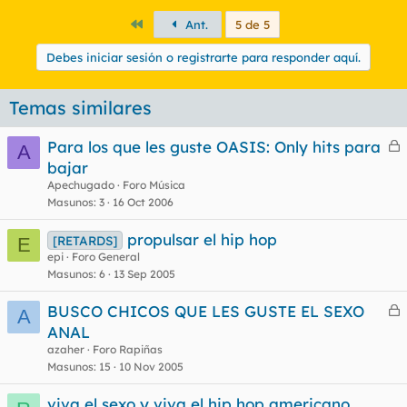
Primero
Ant.
5 de 5
Debes iniciar sesión o registrarte para responder aquí.
Temas similares
Para los que les guste OASIS: Only hits para
A
e
bajar
r
Apechugado
Foro Música
r
Masunos
3
16 Oct 2006
propulsar el hip hop
[RETARDS]
E
epi
Foro General
o
Masunos
6
13 Sep 2005
BUSCO CHICOS QUE LES GUSTE EL SEXO
A
e
ANAL
r
azaher
Foro Rapiñas
r
Masunos
15
10 Nov 2005
viva el sexo y viva el hip hop americano