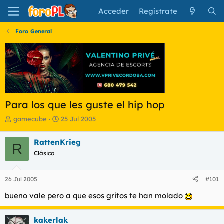
Acceder
Regístrate
Foro General
Para los que les guste el hip hop
I
F
gamecube
25 Jul 2005
n
e
i
c
RattenKrieg
R
c
h
Clásico
i
a
a
d
d
e
26 Jul 2005
#101
o
i
r
n
bueno vale pero a que esos gritos te han molado
d
i
e
c
l
i
kakerlak