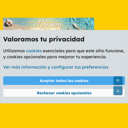
Valoramos tu privacidad
Utilizamos
cookies
esenciales para que este sitio funcione,
y cookies opcionales para mejorar tu experiencia.
Foro General
Ver más información y configurar tus preferencias
Cookies
PL OLDSTYLE AMARILLO
Cambiar fuente
Español (ES)
Arri
Aceptar todas las cookies
Contáctanos
Términos y reglas
Política de privacidad
Ayuda
R
Pie
S
Rechazar cookies opcionales
S
®
Community platform by XenForo
© 2010-2026 XenForo Ltd.