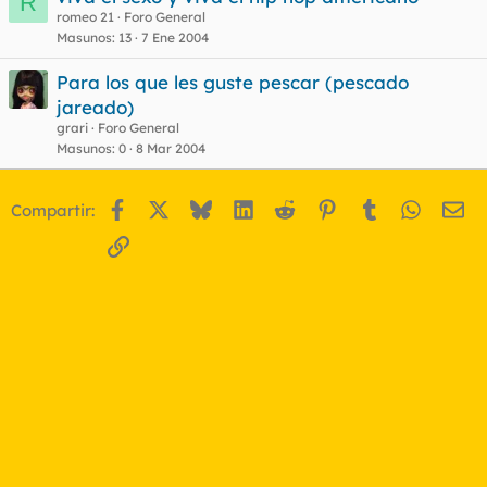
R
romeo 21
Foro General
o
Masunos
13
7 Ene 2004
Para los que les guste pescar (pescado
jareado)
grari
Foro General
Masunos
0
8 Mar 2004
Facebook
X
Bluesky
LinkedIn
Reddit
Pinterest
Tumblr
WhatsA
Em
Compartir:
Enlace