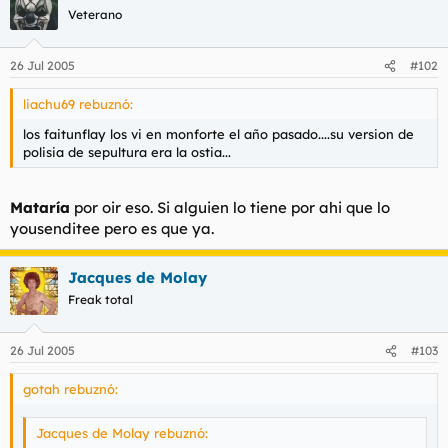
t
o
Veterano
e
m
a
26 Jul 2005
#102
liachu69 rebuznó:
los faitunflay los vi en monforte el año pasado....su version de
polisia de sepultura era la ostia...
Mataría
por oir eso. Si alguien lo tiene por ahi que lo
yousenditee pero es que ya.
Jacques de Molay
Freak total
26 Jul 2005
#103
gotah rebuznó:
Jacques de Molay rebuznó: