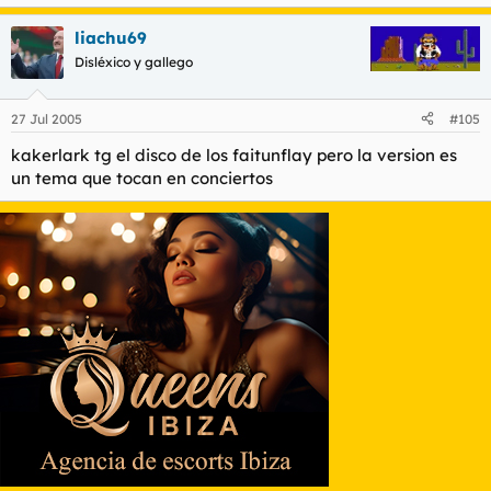
especie.
liachu69
Y merece, por tanto, que me cague no ya en su estirpe
Disléxico y gallego
sino en su puta raza.
27 Jul 2005
#105
kakerlark tg el disco de los faitunflay pero la version es
un tema que tocan en conciertos