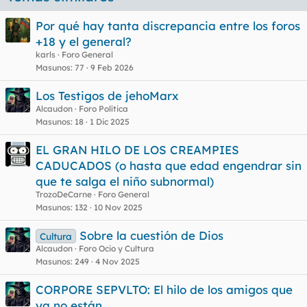
Por qué hay tanta discrepancia entre los foros
+18 y el general?
karls
Foro General
Masunos
77
9 Feb 2026
Los Testigos de jehoMarx
Alcaudon
Foro Política
Masunos
18
1 Dic 2025
EL GRAN HILO DE LOS CREAMPIES
CADUCADOS (o hasta que edad engendrar sin
que te salga el niño subnormal)
TrozoDeCarne
Foro General
Masunos
132
10 Nov 2025
Sobre la cuestión de Dios
Cultura
Alcaudon
Foro Ocio y Cultura
Masunos
249
4 Nov 2025
CORPORE SEPVLTO: El hilo de los amigos que
ya no están