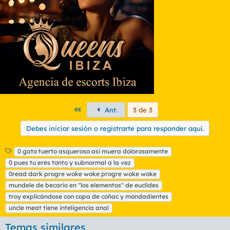
Primero
Ant.
3 de 3
Debes iniciar sesión o registrarte para responder aquí.
E
0 gato tuerto asqueroso asi muera dolorosamente
t
0 pues tu eres tonto y subnormal a la vez
i
0read dark progre woke woke progre woke woke
q
mundele de becario en "los elementos" de euclides
u
troy explicándose con copa de coñac y mondadientes
e
t
uncle meat tiene inteligencia anal
a
s
Temas similares