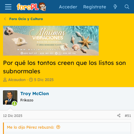
Acceder
Regístrate
Foro Ocio y Cultura
Por qué los tontos creen que los listos son
subnormales
I
F
Alcaudon
5 Dic 2025
n
e
i
c
Troy McClon
c
h
Frikazo
i
a
a
d
d
e
12 Dic 2025
#51
o
i
r
n
Me lo dijo Pérez rebuznó:
d
i
e
c