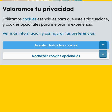
Valoramos tu privacidad
Utilizamos
cookies
esenciales para que este sitio funcione,
y cookies opcionales para mejorar tu experiencia.
Foro Ocio y Cultura
Ver más información y configurar tus preferencias
Cookies
PL OLDSTYLE AMARILLO
Cambiar fuente
Español (ES)
Arri
Aceptar todas las cookies
Contáctanos
Términos y reglas
Política de privacidad
Ayuda
R
Pie
S
Rechazar cookies opcionales
S
®
Community platform by XenForo
© 2010-2026 XenForo Ltd.