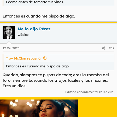
Léeme antes de tomarte tus vinos.
l
i
t
o
e
Entonces es cuando me pispo de algo.
m
a
Me lo dijo Pérez
Clásico
12 Dic 2025
#52
Troy McClon rebuznó:
Entonces es cuando me pispo de algo.
Querido, siempres te pispas de todo; eres la
roomba
del
foro, siempre buscando los atajos fáciles y los rincones.
Eres un dios.
Editado cobardemente:
12 Dic 2025