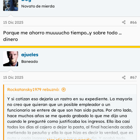
c
Novato de mierda
i
o
n
15 Dic 2025
#66
e
s
Porque me ahorro muuuucho tiempo...y sobre todo ...
:
dinero
ajucles
Baneado
15 Dic 2025
#67
Rockatansky1979 rebuznó:
Y si cotizan eso dejaría un rastro en su expediente. La mayoría
no creo que quieran que un posible empleador o un
funcionario se entere de que son han sido putas. Por otro lado,
hace muchos años se me quedo grabado lo que me dijo una
cuando le pregunté como justificaba los ingresos. Ella iba casi
todos los días al cajero a dejar la pasta, al final hacienda acabó
metiendo la pezuña y ella lo que hizo es decir la verdad, que es
puta y cada ingreso es lo que hace en un día. Y acabó todo,