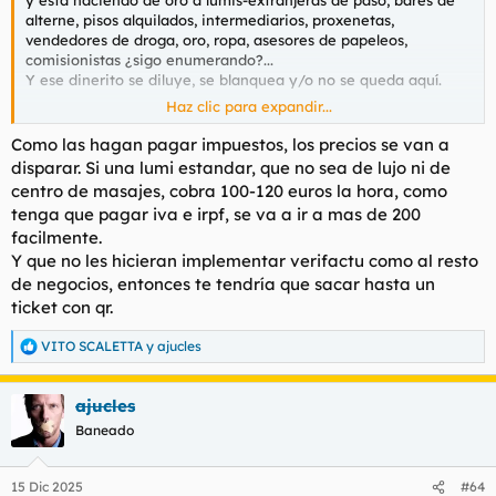
y está haciendo de oro a lumis-extranjeras de paso, bares de
alterne, pisos alquilados, intermediarios, proxenetas,
vendedores de droga, oro, ropa, asesores de papeleos,
comisionistas ¿sigo enumerando?...
Y ese dinerito se diluye, se blanquea y/o no se queda aquí.
Haz clic para expandir...
Coño que paguen impuestos TODOS, como yo pago por
trabajar.
Como las hagan pagar impuestos, los precios se van a
disparar. Si una lumi estandar, que no sea de lujo ni de
centro de masajes, cobra 100-120 euros la hora, como
tenga que pagar iva e irpf, se va a ir a mas de 200
facilmente.
Y que no les hicieran implementar verifactu como al resto
de negocios, entonces te tendría que sacar hasta un
ticket con qr.
VITO SCALETTA
y
ajucles
R
e
a
ajucles
c
c
Baneado
i
o
n
15 Dic 2025
#64
e