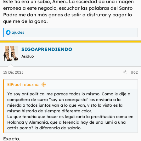
Este tío era un sabio, Amén.. La sociedad da una imagen
erronea a este negocio, escuchar las palabras del Santo
Y yasta, va a misa ...
Padre me dan más ganas de salir a disfrutar y pagar lo
que me de la gana.
Sin echar una canita al aire de vez en cuando como
debe
ser
no hay quien lleve esto, el trabajo, el matrimonio ...
ajucles
R
pero los sosialistas, ay¡! los sosialistas, todas las putas pa ellos y
e
que los demas vayan poniendose los cuernos unos a otros, eso
a
llama a crimenes pasionales (mal llamados machistas hoy en
SIGOAPRENDIENDO
c
dia), divorcios ... lo tienen bien montado los listillos, vaya que si
c
Asiduo
i
o
n
15 Dic 2025
#62
e
s
ElPiuot rebuznó:
:
Yo soy antipolitica, me parece todos lo mismo. Como le dije a
compañero de curro "soy un anarquista" los enviaría a la
mierda a todos juntos van a lo que van, visto lo visto es la
misma historia de siempre diferente color.
Lo que tendría que hacer es legalizarlo la prostitución como en
Holanda y Alemania, que diferencia hay de una lumi a una
actriz porno? la diferencia de salario.
Exacto.