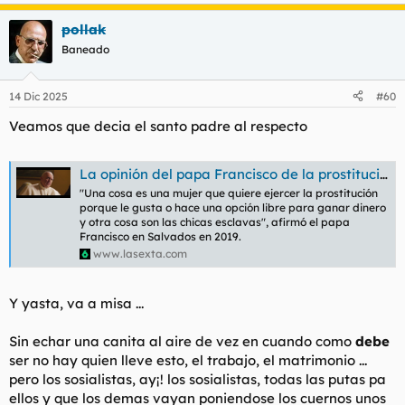
e
a
pollak
c
c
Baneado
i
o
n
14 Dic 2025
#60
e
s
Veamos que decia el santo padre al respecto
:
La opinión del papa Francisco de la prostitución: "Una cosa es la que la ejerce libremente y otra es una esclava por la trata"
"Una cosa es una mujer que quiere ejercer la prostitución
porque le gusta o hace una opción libre para ganar dinero
y otra cosa son las chicas esclavas", afirmó el papa
Francisco en Salvados en 2019.
www.lasexta.com
Y yasta, va a misa ...
Sin echar una canita al aire de vez en cuando como
debe
ser no hay quien lleve esto, el trabajo, el matrimonio ...
pero los sosialistas, ay¡! los sosialistas, todas las putas pa
ellos y que los demas vayan poniendose los cuernos unos