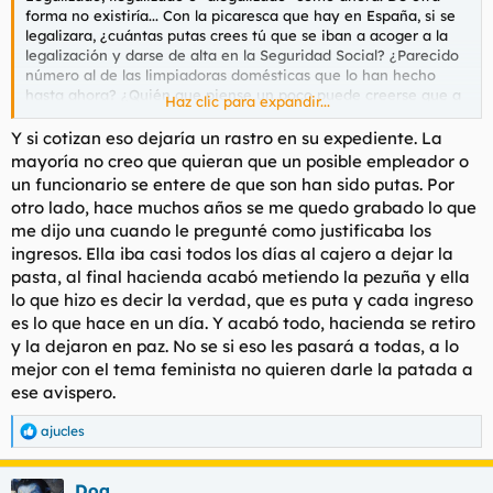
forma no existiría... Con la picaresca que hay en España, si se
legalizara, ¿cuántas putas crees tú que se iban a acoger a la
legalización y darse de alta en la Seguridad Social? ¿Parecido
número al de las limpiadoras domésticas que lo han hecho
hasta ahora? ¿Quién que piense un poco puede creerse que a
Haz clic para expandir...
una puta de 23 años le interesa darse de alta para ganar la
mitad que ahora y cotizar durante cuánto tiempo? ¿Los 3, 4 o
Y si cotizan eso dejaría un rastro en su expediente. La
7 años que esté puteando hasta juntar dinerillo para pagar la
mayoría no creo que quieran que un posible empleador o
deuda que tenga, o mandar dinero a su país, o hasta que le
un funcionario se entere de que son han sido putas. Por
salga un trabajo "civil" caso de que sea española o residente
otro lado, hace muchos años se me quedo grabado lo que
legal? Porque hay que contar que muchas además ni siquiera
me dijo una cuando le pregunté como justificaba los
tienen papeles para trabajar en España...
ingresos. Ella iba casi todos los días al cajero a dejar la
En fin, disparatado. Aunque se legalizara no se iban a acoger a
pasta, al final hacienda acabó metiendo la pezuña y ella
la legalización ni un 20% de ellas, seguiría siendo economía
lo que hizo es decir la verdad, que es puta y cada ingreso
sumergida...
es lo que hace en un día. Y acabó todo, hacienda se retiro
y la dejaron en paz. No se si eso les pasará a todas, a lo
mejor con el tema feminista no quieren darle la patada a
ese avispero.
ajucles
R
e
a
Dog
c