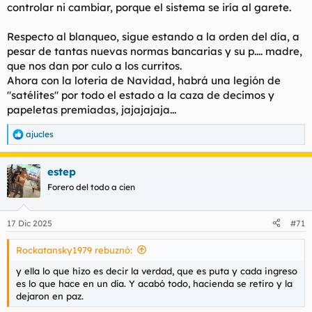
controlar ni cambiar, porque el sistema se iría al garete.
Respecto al blanqueo, sigue estando a la orden del día, a
pesar de tantas nuevas normas bancarias y su p.... madre,
que nos dan por culo a los curritos.
Ahora con la loteria de Navidad, habrá una legión de
"satélites" por todo el estado a la caza de decimos y
papeletas premiadas, jajajajaja...
ajucles
R
e
a
estep
c
c
Forero del todo a cien
i
o
n
17 Dic 2025
#71
e
s
Rockatansky1979 rebuznó:
:
y ella lo que hizo es decir la verdad, que es puta y cada ingreso
es lo que hace en un día. Y acabó todo, hacienda se retiro y la
dejaron en paz.