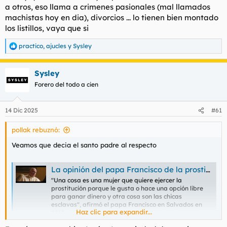
a otros, eso llama a crimenes pasionales (mal llamados
machistas hoy en dia), divorcios ... lo tienen bien montado
los listillos, vaya que si
practico
,
ajucles
y
Sysley
R
e
a
Sysley
c
c
Forero del todo a cien
i
o
n
14 Dic 2025
#61
e
s
pollak rebuznó:
:
Veamos que decia el santo padre al respecto
La opinión del papa Francisco de la prostitución: "Una cosa es la que la ejerce libremente y otra es una esclava por la trata"
"Una cosa es una mujer que quiere ejercer la
prostitución porque le gusta o hace una opción libre
para ganar dinero y otra cosa son las chicas
esclavas", afirmó el papa Francisco en Salvados en
Haz clic para expandir...
2019.
www.lasexta.com