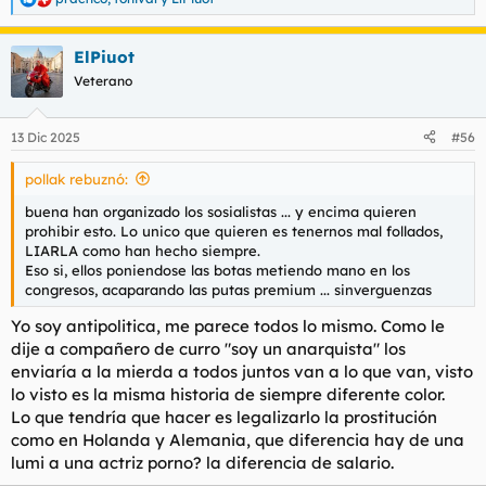
R
e
a
ElPiuot
c
c
Veterano
i
o
n
13 Dic 2025
#56
e
s
pollak rebuznó:
:
buena han organizado los sosialistas ... y encima quieren
prohibir esto. Lo unico que quieren es tenernos mal follados,
LIARLA como han hecho siempre.
Eso si, ellos poniendose las botas metiendo mano en los
congresos, acaparando las putas premium ... sinverguenzas
Yo soy antipolitica, me parece todos lo mismo. Como le
dije a compañero de curro "soy un anarquista" los
enviaría a la mierda a todos juntos van a lo que van, visto
lo visto es la misma historia de siempre diferente color.
Lo que tendría que hacer es legalizarlo la prostitución
como en Holanda y Alemania, que diferencia hay de una
lumi a una actriz porno? la diferencia de salario.