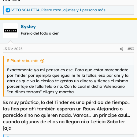
VITO SCALETTA
,
Pierre caza
,
ajucles
y 1 persona más
Me apetece meter mi polla ahí, y ademas a de ser YA¡!. ¿Qué
R
hago pues, ir a una discoteca a ligar o tinder (con el panorama
e
a
que hay) a ver si hay suerte de encontrar ese par de melones
Sysley
c
y que la chica sepa moverlas con esa gracia y descaro ...? Pues
c
no, posiblemente cuando surja la ocasion ya estare a otras
Forero del todo a cien
i
cosas. Ademas de que lo conseguiria con mentiras,
o
posiblemente la chica se hiciese otra cuenta conmigo, queria
n
13 Dic 2025
#53
algo serio ... veamos el caso Errejon, otro gallo le habra cantado
e
habiendo hecho las cosas como se debe, ya lo creo.
s
ElPiuot rebuznó:
:
Pues eso, buscamos lo que no tenemos en casa y ademas de
Exactamente yo mi pensar es ese. Para que estar mareandote
manera inmediata, porque my time is money tambien, y sin
por Tinder por ejemplo que igual ni te la follas, eso por ahi y la
rendir cuentas por ello, sin mentir , ya que la pasta va siempre
otra es que va lo clasico te gastas un dinero y tienes el mismo
por delante
porcentaje de follartela o no. Con lo cual el dicho Valenciano
"en dines torrons" eliges y marcha
Es muy práctico, lo del Tinder es una pérdida de tiempo...
las tías por ahí también esperan un Rauw Alejandro o
parecido sino no quieren nada. Vamos... un principe azul...
cuando algunas de ellas no llegan ni a Leticia Sabater
jaja