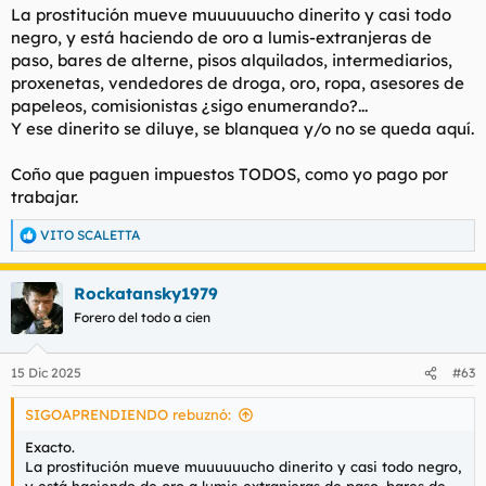
La prostitución mueve muuuuuucho dinerito y casi todo
negro, y está haciendo de oro a lumis-extranjeras de
paso, bares de alterne, pisos alquilados, intermediarios,
proxenetas, vendedores de droga, oro, ropa, asesores de
papeleos, comisionistas ¿sigo enumerando?...
Y ese dinerito se diluye, se blanquea y/o no se queda aquí.
Coño que paguen impuestos TODOS, como yo pago por
trabajar.
VITO SCALETTA
R
e
a
Rockatansky1979
c
c
Forero del todo a cien
i
o
n
15 Dic 2025
#63
e
s
SIGOAPRENDIENDO rebuznó:
:
Exacto.
La prostitución mueve muuuuuucho dinerito y casi todo negro,