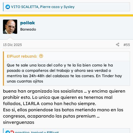
VITO SCALETTA
,
Pierre caza
y
Sysley
R
e
a
pollak
c
c
Baneado
i
o
n
13 Dic 2025
#55
e
s
ElPiuot rebuznó:
:
Que te sale una loca del coño y te la lia bien como le ha
pasado a compañeros del trabajo y ahora sea verdad o
mentira las 24h-48h del calabozo te las comes. En Tinder hay
unas cuantas ojitos
buena han organizado los sosialistas ... y encima quieren
prohibir esto. Lo unico que quieren es tenernos mal
follados, LIARLA como han hecho siempre.
Eso si, ellos poniendose las botas metiendo mano en los
congresos, acaparando las putas premium ...
sinverguenzas
practico
,
tonival
y
ElPiuot