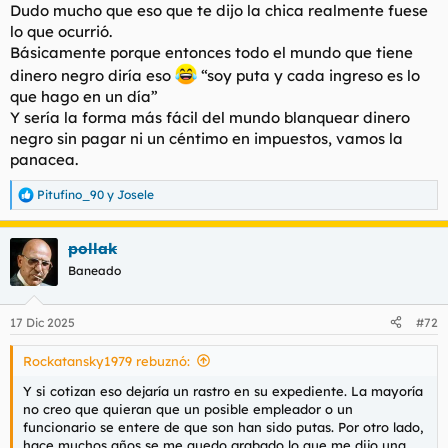
Dudo mucho que eso que te dijo la chica realmente fuese
lo que ocurrió.
Básicamente porque entonces todo el mundo que tiene
dinero negro diría eso
“soy puta y cada ingreso es lo
que hago en un día”
Y sería la forma más fácil del mundo blanquear dinero
negro sin pagar ni un céntimo en impuestos, vamos la
panacea.
Pitufino_90
y
Josele
R
e
a
pollak
c
c
Baneado
i
o
n
17 Dic 2025
#72
e
s
Rockatansky1979 rebuznó:
:
Y si cotizan eso dejaría un rastro en su expediente. La mayoría
no creo que quieran que un posible empleador o un
funcionario se entere de que son han sido putas. Por otro lado,
hace muchos años se me quedo grabado lo que me dijo una