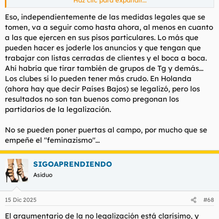
Haz clic para expandir...
hacienda se retiro y la dejaron en paz. No se si eso les pasará a
todas, a lo mejor con el tema feminista no quieren darle la
Eso, independientemente de las medidas legales que se
patada a ese avispero.
tomen, va a seguir como hasta ahora, al menos en cuanto
a las que ejercen en sus pisos particulares. Lo más que
pueden hacer es joderle los anuncios y que tengan que
trabajar con listas cerradas de clientes y el boca a boca.
Ahí habría que tirar también de grupos de Tg y demás...
Los clubes sí lo pueden tener más crudo. En Holanda
(ahora hay que decir Países Bajos) se legalizó, pero los
resultados no son tan buenos como pregonan los
partidarios de la legalización.
No se pueden poner puertas al campo, por mucho que se
empeñe el "feminazismo"...
SIGOAPRENDIENDO
Asiduo
15 Dic 2025
#68
El argumentario de la no legalización está clarísimo, y