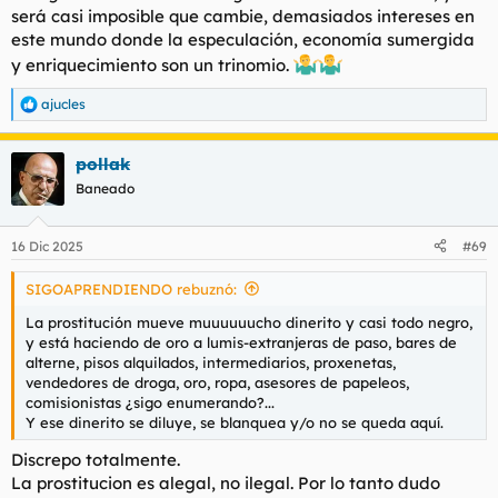
será casi imposible que cambie, demasiados intereses en
este mundo donde la especulación, economía sumergida
y enriquecimiento son un trinomio.
ajucles
R
e
a
pollak
c
c
Baneado
i
o
n
16 Dic 2025
#69
e
s
SIGOAPRENDIENDO rebuznó:
:
La prostitución mueve muuuuuucho dinerito y casi todo negro,
y está haciendo de oro a lumis-extranjeras de paso, bares de
alterne, pisos alquilados, intermediarios, proxenetas,
vendedores de droga, oro, ropa, asesores de papeleos,
comisionistas ¿sigo enumerando?...
Y ese dinerito se diluye, se blanquea y/o no se queda aquí.
Discrepo totalmente.
La prostitucion es alegal, no ilegal. Por lo tanto dudo