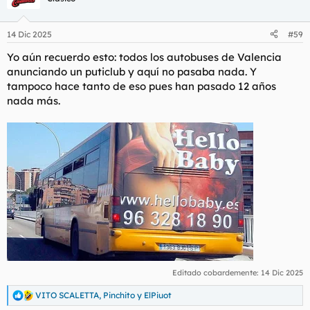
i
o
n
14 Dic 2025
#59
e
s
Yo aún recuerdo esto: todos los autobuses de Valencia
:
anunciando un puticlub y aquí no pasaba nada. Y
tampoco hace tanto de eso pues han pasado 12 años
nada más.
Editado cobardemente:
14 Dic 2025
VITO SCALETTA
,
Pinchito
y
ElPiuot
R