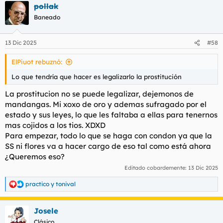
pollak
c
c
Baneado
i
o
n
13 Dic 2025
#58
e
s
ElPiuot rebuznó:
:
Lo que tendría que hacer es legalizarlo la prostitución
La prostitucion no se puede legalizar, dejemonos de
mandangas. Mi xoxo de oro y ademas sufragado por el
estado y sus leyes, lo que les faltaba a ellas para tenernos
mas cojidos a los tios. XDXD
Para empezar, todo lo que se haga con condon ya que la
SS ni flores va a hacer cargo de eso tal como está ahora
¿Queremos eso?
Editado cobardemente:
13 Dic 2025
practico
y
tonival
R
e
a
Josele
c
c
Clásico