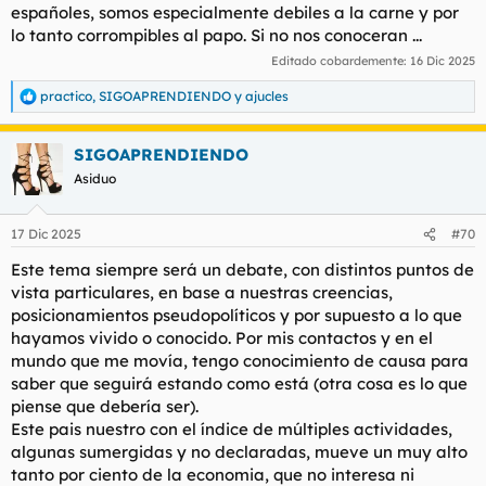
españoles, somos especialmente debiles a la carne y por
lo tanto corrompibles al papo. Si no nos conoceran ...
Editado cobardemente:
16 Dic 2025
practico
,
SIGOAPRENDIENDO
y
ajucles
R
e
a
SIGOAPRENDIENDO
c
c
Asiduo
i
o
n
17 Dic 2025
#70
e
s
Este tema siempre será un debate, con distintos puntos de
:
vista particulares, en base a nuestras creencias,
posicionamientos pseudopolíticos y por supuesto a lo que
hayamos vivido o conocido. Por mis contactos y en el
mundo que me movía, tengo conocimiento de causa para
saber que seguirá estando como está (otra cosa es lo que
piense que debería ser).
Este pais nuestro con el índice de múltiples actividades,
algunas sumergidas y no declaradas, mueve un muy alto
tanto por ciento de la economia, que no interesa ni