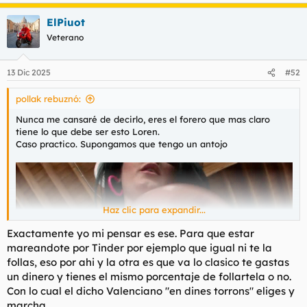
e
t
o
a
e
ElPiuot
c
m
c
Veterano
a
i
o
n
13 Dic 2025
#52
e
s
pollak rebuznó:
:
Nunca me cansaré de decirlo, eres el forero que mas claro
tiene lo que debe ser esto Loren.
Caso practico. Supongamos que tengo un antojo
Haz clic para expandir...
Exactamente yo mi pensar es ese. Para que estar
mareandote por Tinder por ejemplo que igual ni te la
follas, eso por ahi y la otra es que va lo clasico te gastas
un dinero y tienes el mismo porcentaje de follartela o no.
Con lo cual el dicho Valenciano "en dines torrons" eliges y
marcha