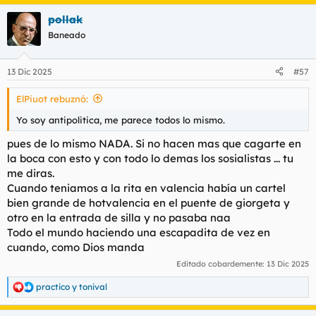
pollak
Baneado
13 Dic 2025
#57
ElPiuot rebuznó:
Yo soy antipolitica, me parece todos lo mismo.
pues de lo mismo NADA. Si no hacen mas que cagarte en
la boca con esto y con todo lo demas los sosialistas ... tu
me diras.
Cuando teniamos a la rita en valencia había un cartel
bien grande de hotvalencia en el puente de giorgeta y
otro en la entrada de silla y no pasaba naa
Todo el mundo haciendo una escapadita de vez en
cuando, como Dios manda
Editado cobardemente:
13 Dic 2025
practico
y
tonival
R
e
a