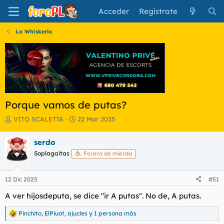
Acceder
Regístrate
La Whiskería
Porque vamos de putas?
I
F
VITO SCALETTA
22 Mar 2025
n
e
i
c
serdo
c
h
Soplagaitas
Forero de mierda
i
a
a
d
d
e
12 Dic 2025
#51
o
i
r
n
A ver hijosdeputa, se dice "ir A putas". No de, A putas.
d
i
e
c
Pinchito
,
ElPiuot
,
ajucles
y 1 persona más
R
l
i