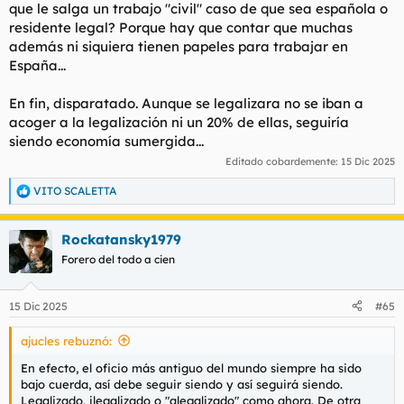
que le salga un trabajo "civil" caso de que sea española o
residente legal? Porque hay que contar que muchas
además ni siquiera tienen papeles para trabajar en
España...
En fin, disparatado. Aunque se legalizara no se iban a
acoger a la legalización ni un 20% de ellas, seguiría
siendo economía sumergida...
Editado cobardemente:
15 Dic 2025
VITO SCALETTA
R
e
a
Rockatansky1979
c
c
Forero del todo a cien
i
o
n
15 Dic 2025
#65
e
s
ajucles rebuznó:
:
En efecto, el oficio más antiguo del mundo siempre ha sido
bajo cuerda, así debe seguir siendo y así seguirá siendo.
Legalizado, ilegalizado o "alegalizado" como ahora. De otra