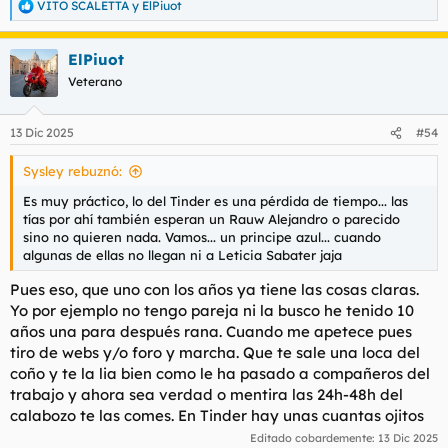
VITO SCALETTA
y
ElPiuot
R
e
a
ElPiuot
c
c
Veterano
i
o
n
13 Dic 2025
#54
e
s
Sysley rebuznó:
:
Es muy práctico, lo del Tinder es una pérdida de tiempo... las
tías por ahí también esperan un Rauw Alejandro o parecido
sino no quieren nada. Vamos... un principe azul... cuando
algunas de ellas no llegan ni a Leticia Sabater jaja
Pues eso, que uno con los años ya tiene las cosas claras.
Yo por ejemplo no tengo pareja ni la busco he tenido 10
años una para después rana. Cuando me apetece pues
tiro de webs y/o foro y marcha. Que te sale una loca del
coño y te la lia bien como le ha pasado a compañeros del
trabajo y ahora sea verdad o mentira las 24h-48h del
calabozo te las comes. En Tinder hay unas cuantas ojitos
Editado cobardemente:
13 Dic 2025