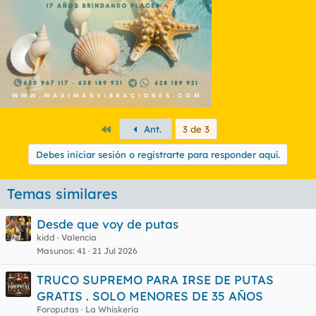
e
s
:
Primero
Ant.
3 de 3
Debes iniciar sesión o registrarte para responder aquí.
Temas similares
Desde que voy de putas
kidd
Valencia
Masunos
41
21 Jul 2026
TRUCO SUPREMO PARA IRSE DE PUTAS
GRATIS . SOLO MENORES DE 35 AÑOS
Foroputas
La Whiskería