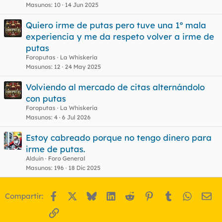
Masunos
10
14 Jun 2025
Quiero irme de putas pero tuve una 1º mala
experiencia y me da respeto volver a irme de
putas
Foroputas
La Whiskería
Masunos
12
24 May 2025
Volviendo al mercado de citas alternándolo
con putas
Foroputas
La Whiskería
Masunos
4
6 Jul 2026
Estoy cabreado porque no tengo dinero para
irme de putas.
Alduin
Foro General
Masunos
196
18 Dic 2025
Facebook
X
Bluesky
LinkedIn
Reddit
Pinterest
Tumblr
WhatsA
Em
Compartir:
Enlace