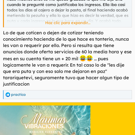
cuando le pregunté como justificaba los ingresos. Ella iba casi
todos los días al cajero a dejar la pasta, al final hacienda acabó
metiendo la pezuña y ella lo que hizo es decir la verdad, que es
puta y cada ingreso es lo que hace en un día. Y acabó todo,
Haz clic para expandir...
hacienda se retiro y la dejaron en paz. No se si eso les pasará a
todas, a lo mejor con el tema feminista no quieren darle la
Lo de que coticen o dejen de cotizar teniendo
patada a ese avispero.
conocimiento hacienda de lo que hace es tonteria, nunca
les van a requerir por ello. Pero si resulta que tiene
anuncios donde oferta servicios de 60 la media hora y ese
mes en su cuenta tiene un + 20 mil
... pues
logicamente le van a requerir. En tal caso lo de "les dije
que era puta y con eso solo me dejaron en paz"
tarariquetevi, seguramente tuvo que hacer algun tipo de
justificacion
practico
R
e
a
c
c
i
o
n