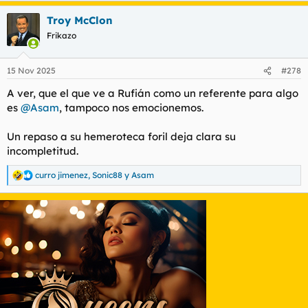
Troy McClon
Frikazo
15 Nov 2025
#278
A ver, que el que ve a Rufián como un referente para algo
es
@Asam
, tampoco nos emocionemos.
Un repaso a su hemeroteca foril deja clara su
incompletitud.
curro jimenez
,
Sonic88
y
Asam
R
e
a
c
c
i
o
n
e
s
: