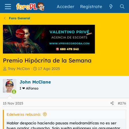
Acceder
Regístrate
Foro General
Premio Hipócrita de la Semana
I
F
Troy McClon
17 Ago 2025
n
e
i
c
John McClane
c
h
I ❤ Alfonso
i
a
a
d
d
e
15 Nov 2025
#276
o
i
r
n
Edelweiss rebuznó:
d
i
e
c
Hablar despacio haciendo pausas melodramáticas no es ser
l
i
buen orador, chumacho. Solo suelta eslóganes sin argumentar