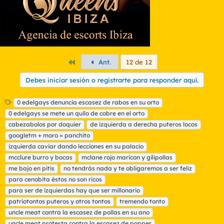
Primero
Ant.
12 de 12
Debes iniciar sesión o registrarte para responder aquí.
E
0 edelgays denuncia escasez de rabos en su orto
t
0 edelgays se mete un quilo de cobre en el orto
i
cabezabolos por doquier
de izquierda a derecha puteros locos
q
googletm + moro = panchito
u
izquierda caviar dando lecciones en su palacio
e
t
mcclure burro y bocas
mclane rojo maricon y gilipollas
a
me bajo en pitis
no tendrás nada y te obligaremos a ser feliz
s
para cenobita éstos no son ricos
para ser de izquierdas hay que ser millonario
patriotontos puteros y otros tontos
tremendo tonto
uncle meat contra la escasez de pollas en su ano
uncle meat protesta contra la escasez de popper