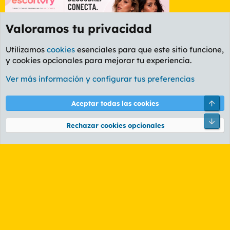
Valoramos tu privacidad
Utilizamos
cookies
esenciales para que este sitio funcione,
y cookies opcionales para mejorar tu experiencia.
Foro General
Ver más información y configurar tus preferencias
Cookies
PL OLDSTYLE AMARILLO
Cambiar fuente
Español (ES)
Arri
Aceptar todas las cookies
Contáctanos
Términos y reglas
Política de privacidad
Ayuda
R
Pie
S
Rechazar cookies opcionales
S
®
Community platform by XenForo
© 2010-2026 XenForo Ltd.