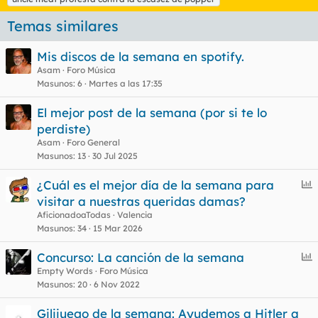
Temas similares
Mis discos de la semana en spotify.
Asam
Foro Música
Masunos
6
Martes a las 17:35
El mejor post de la semana (por si te lo
perdiste)
Asam
Foro General
Masunos
13
30 Jul 2025
E
¿Cuál es el mejor día de la semana para
n
visitar a nuestras queridas damas?
c
AficionadoaTodas
Valencia
u
Masunos
34
15 Mar 2026
e
E
Concurso: La canción de la semana
s
n
Empty Words
Foro Música
t
Masunos
20
6 Nov 2022
c
u
Gilijuego de la semana: Ayudemos a Hitler a
e