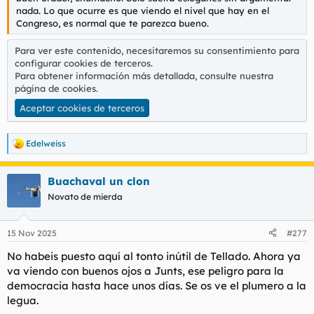
t
o
nada. Lo que ocurre es que viendo el nivel que hay en el
e
Congreso, es normal que te parezca bueno.
m
a
Para ver este contenido, necesitaremos su consentimiento para
configurar cookies de terceros.
Para obtener información más detallada, consulte nuestra
página de cookies
.
Aceptar cookies de terceros
Edelweiss
R
e
a
Buachaval un clon
c
c
Novato de mierda
i
o
n
15 Nov 2025
#277
e
s
No habeis puesto aquí al tonto inútil de Tellado. Ahora ya
:
va viendo con buenos ojos a Junts, ese peligro para la
democracia hasta hace unos días. Se os ve el plumero a la
legua.