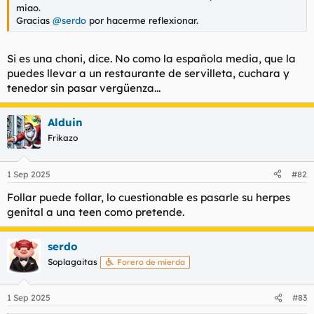
miao.
Gracias
@serdo
por hacerme reflexionar.
Si es una choni, dice. No como la española media, que la
puedes llevar a un restaurante de servilleta, cuchara y
tenedor sin pasar vergüenza...
Alduin
Frikazo
1 Sep 2025
#82
Follar puede follar, lo cuestionable es pasarle su herpes
genital a una teen como pretende.
serdo
Soplagaitas
Forero de mierda
1 Sep 2025
#83