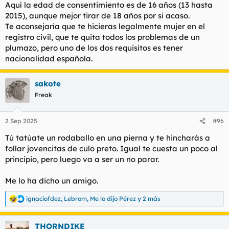
Aquí la edad de consentimiento es de 16 años (13 hasta
2015), aunque mejor tirar de 18 años por si acaso.
Te aconsejaría que te hicieras legalmente mujer en el
registro civil, que te quita todos los problemas de un
plumazo, pero uno de los dos requisitos es tener
nacionalidad española.
sakote
Freak
2 Sep 2025
#96
Tú tatúate un rodaballo en una pierna y te hincharás a
follar jovencitas de culo preto. Igual te cuesta un poco al
principio, pero luego va a ser un no parar.
Me lo ha dicho un amigo.
ignaciofdez
,
Lebrom
,
Me lo dijo Pérez
y 2 más
R
e
a
THORNDIKE
c