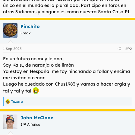
único en el mundo es la pluralidad. Participo en foros en
otros 3 idiomas y ninguno es como nuestra Santa Casa PL.
Pinchito
Freak
1 Sep 2025
#92
En un futuro no muy lejano...
Soy Kals,, de naranja o de limón
Ya estoy en Hespaña, me toy hinchando a follar y encima
me invitan a cenar.
Luego he quedado con Chus1983 y vamos a hacer orgia y
tal y tal y tal
Tuzaro
R
e
a
John McClane
c
c
I ❤ Alfonso
i
o