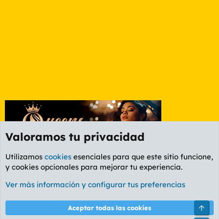
Valoramos tu privacidad
Utilizamos
cookies
esenciales para que este sitio funcione,
y cookies opcionales para mejorar tu experiencia.
Foro General
Ver más información y configurar tus preferencias
Cookies
PL OLDSTYLE AMARILLO
Cambiar fuente
Español (ES)
Arri
Aceptar todas las cookies
Contáctanos
Términos y reglas
Política de privacidad
Ayuda