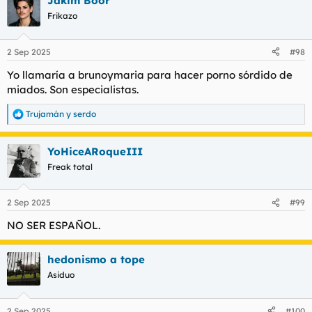
Jakim Boor
c
c
Frikazo
i
o
n
2 Sep 2025
#98
e
s
Yo llamaría a brunoymaria para hacer porno sórdido de
:
miados. Son especialistas.
Trujamán
y
serdo
R
e
a
YoHiceARoqueIII
c
c
Freak total
i
o
n
2 Sep 2025
#99
e
s
NO SER ESPAÑOL.
:
hedonismo a tope
Asiduo
2 Sep 2025
#100