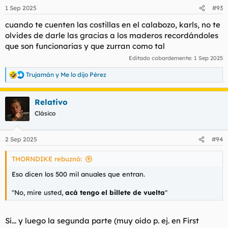
n
1 Sep 2025
#93
e
s
cuando te cuenten las costillas en el calabozo, karls, no te
:
olvides de darle las gracias a los maderos recordándoles
que son funcionarias y que zurran como tal
Editado cobardemente:
1 Sep 2025
Trujamán
y
Me lo dijo Pérez
R
e
a
Relativo
c
c
Clásico
i
o
n
2 Sep 2025
#94
e
s
THORNDIKE rebuznó:
:
Eso dicen los 500 mil anuales que entran.
"No, mire usted,
acá tengo el billete de vuelta
"
Sí... y luego la segunda parte (muy oído p. ej. en
First