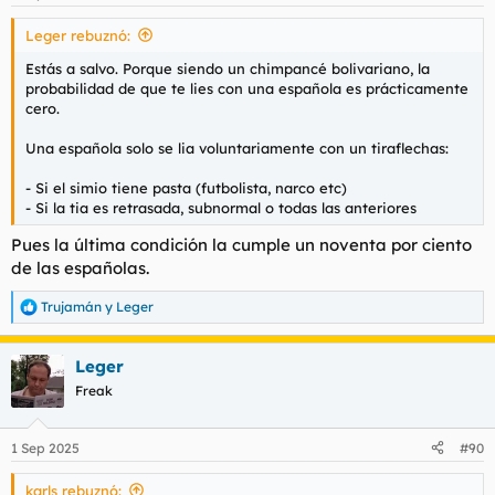
e
s
Leger rebuznó:
:
Estás a salvo. Porque siendo un chimpancé bolivariano, la
probabilidad de que te lies con una española es prácticamente
cero.
Una española solo se lia voluntariamente con un tiraflechas:
- Si el simio tiene pasta (futbolista, narco etc)
- Si la tia es retrasada, subnormal o todas las anteriores
Pues la última condición la cumple un noventa por ciento
de las españolas.
Trujamán
y
Leger
R
e
a
Leger
c
c
Freak
i
o
n
1 Sep 2025
#90
e
s
karls rebuznó:
: