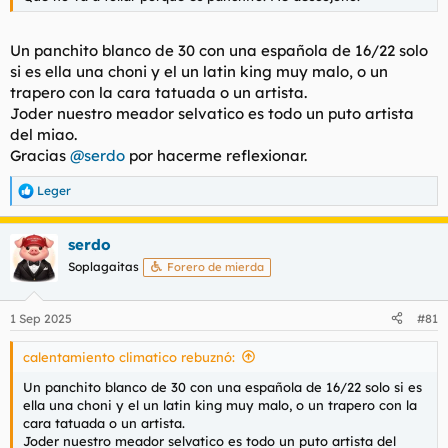
Un panchito blanco de 30 con una española de 16/22 solo
si es ella una choni y el un latin king muy malo, o un
trapero con la cara tatuada o un artista.
Joder nuestro meador selvatico es todo un puto artista
del miao.
Gracias
@serdo
por hacerme reflexionar.
Leger
R
e
a
serdo
c
c
Soplagaitas
Forero de mierda
i
o
n
1 Sep 2025
#81
e
s
calentamiento climatico rebuznó:
:
Un panchito blanco de 30 con una española de 16/22 solo si es
ella una choni y el un latin king muy malo, o un trapero con la
cara tatuada o un artista.
Joder nuestro meador selvatico es todo un puto artista del