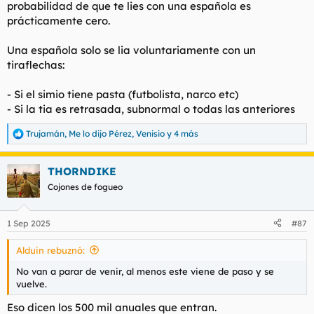
probabilidad de que te lies con una española es
prácticamente cero.
Una española solo se lia voluntariamente con un
tiraflechas:
- Si el simio tiene pasta (futbolista, narco etc)
- Si la tia es retrasada, subnormal o todas las anteriores
Trujamán
,
Me lo dijo Pérez
,
Venisio
y 4 más
R
e
a
THORNDIKE
c
c
Cojones de fogueo
i
o
n
1 Sep 2025
#87
e
s
Alduin rebuznó:
:
No van a parar de venir, al menos este viene de paso y se
vuelve.
Eso dicen los 500 mil anuales que entran.