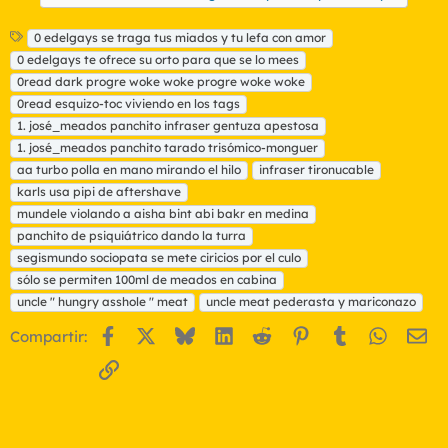
E
0 edelgays se traga tus miados y tu lefa con amor
t
0 edelgays te ofrece su orto para que se lo mees
i
0read dark progre woke woke progre woke woke
q
0read esquizo-toc viviendo en los tags
u
1. josé_meados panchito infraser gentuza apestosa
e
t
1. josé_meados panchito tarado trisómico-monguer
a
aa turbo polla en mano mirando el hilo
infraser tironucable
s
karls usa pipi de aftershave
mundele violando a aisha bint abi bakr en medina
panchito de psiquiátrico dando la turra
segismundo sociopata se mete ciricios por el culo
sólo se permiten 100ml de meados en cabina
uncle " hungry asshole " meat
uncle meat pederasta y mariconazo
Facebook
X
Bluesky
LinkedIn
Reddit
Pinterest
Tumblr
WhatsA
Em
Compartir:
Enlace