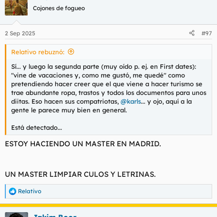
c
Cojones de fogueo
i
o
n
2 Sep 2025
#97
e
s
Relativo rebuznó:
:
Sí... y luego la segunda parte (muy oído p. ej. en
First dates
):
"vine de vacaciones y, como me gustó, me quedé" como
pretendiendo hacer creer que el que viene a hacer turismo se
trae abundante ropa, trastos y todos los documentos para unos
diitas. Eso hacen sus compatriotas,
@karls
... y ojo, aquí a la
gente le parece muy bien en general.
Está detectado...
ESTOY HACIENDO UN MASTER EN MADRID.
UN MASTER LIMPIAR CULOS Y LETRINAS.
Relativo
R
e
a