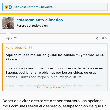
l
i
Rust Cole
,
serdo
y
Edelweiss
t
o
R
e
e
a
m
calentamiento climatico
c
a
c
Forero del todo a cien
i
o
n
1 Sep 2025
#77
e
s
karls rebuznó:
:
Aquí en mi país me suelen gustar los coñitos muy tiernos de 16-
22 años
La edad de consentimiento sexual aquí es de 16 pero no sé en
España, podría tener problemas por buscar chicas de esas
edades? Quizás sea mejor subir el rango a 18-22?
Y que otras cosas debería evitar? Que hay de hablarle a chicas
Haz clic para expandir...
en la calle o hacer propuestas indecentes por WhatsApp o algo
así ?
Deberias evitar acercarte o tener contacto, las opciones
mas comunes seran el desprecio, estupefaccion de que un