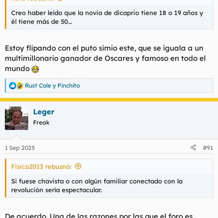
Creo haber leído que la novia de dicaprio tiene 18 o 19 años y
él tiene más de 50…
Estoy flipando con el puto simio este, que se iguala a un
multimillonario ganador de Oscares y famoso en todo el
mundo
Rust Cole
y
Pinchito
R
e
a
Leger
c
c
Freak
i
o
n
1 Sep 2025
#91
e
s
Fisico2013 rebuznó:
:
Si fuese chavista o con algún familiar conectado con la
revolución sería espectacular.
De acuerdo. Una de las razones por las que el foro es