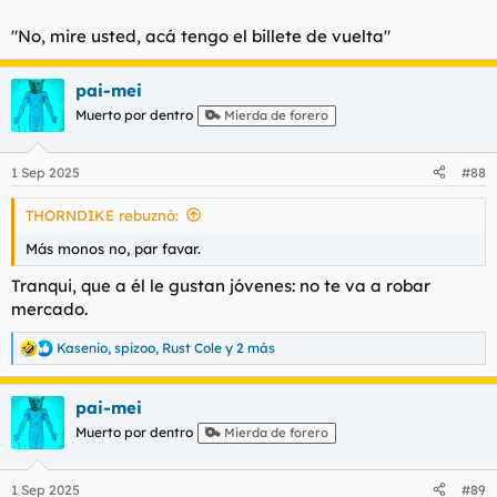
"No, mire usted, acá tengo el billete de vuelta"
pai-mei
Muerto por dentro
Mierda de forero
1 Sep 2025
#88
THORNDIKE rebuznó:
Más monos no, par favar.
Tranqui, que a él le gustan jóvenes: no te va a robar
mercado.
Kasenio
,
spizoo
,
Rust Cole
y 2 más
R
e
a
pai-mei
c
c
Muerto por dentro
Mierda de forero
i
o
n
1 Sep 2025
#89