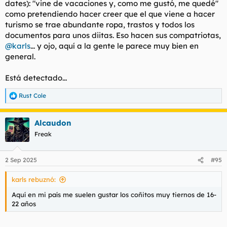
dates
): "vine de vacaciones y, como me gustó, me quedé"
como pretendiendo hacer creer que el que viene a hacer
turismo se trae abundante ropa, trastos y todos los
documentos para unos diitas. Eso hacen sus compatriotas,
@karls
... y ojo, aquí a la gente le parece muy bien en
general.
Está detectado...
Rust Cole
R
e
a
Alcaudon
c
c
Freak
i
o
n
2 Sep 2025
#95
e
s
karls rebuznó:
:
Aquí en mi país me suelen gustar los coñitos muy tiernos de 16-
22 años