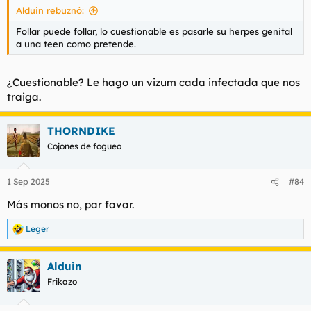
Alduin rebuznó:
Follar puede follar, lo cuestionable es pasarle su herpes genital
a una teen como pretende.
¿Cuestionable? Le hago un vizum cada infectada que nos
traiga.
THORNDIKE
Cojones de fogueo
1 Sep 2025
#84
Más monos no, par favar.
Leger
R
e
a
Alduin
c
c
Frikazo
i
o