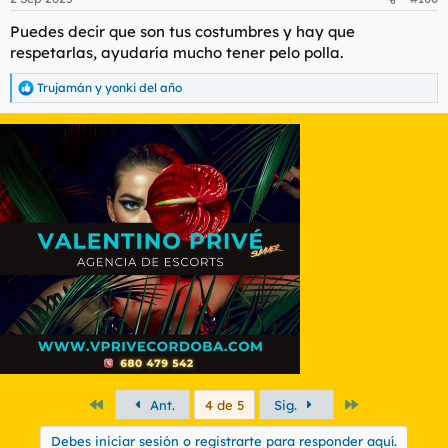
Puedes decir que son tus costumbres y hay que
respetarlas, ayudaría mucho tener pelo polla.
Trujamán
y
yonki del año
R
e
a
c
c
i
o
n
e
s
:
Primero
Último
Ant.
4 de 5
Sig.
Debes iniciar sesión o registrarte para responder aquí.