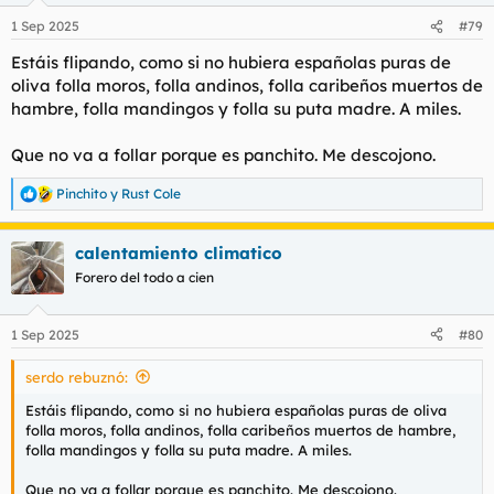
1 Sep 2025
#79
Estáis flipando, como si no hubiera españolas puras de
oliva folla moros, folla andinos, folla caribeños muertos de
hambre, folla mandingos y folla su puta madre. A miles.
Que no va a follar porque es panchito. Me descojono.
Pinchito
y
Rust Cole
R
e
a
calentamiento climatico
c
c
Forero del todo a cien
i
o
n
1 Sep 2025
#80
e
s
serdo rebuznó:
:
Estáis flipando, como si no hubiera españolas puras de oliva
folla moros, folla andinos, folla caribeños muertos de hambre,
folla mandingos y folla su puta madre. A miles.
Que no va a follar porque es panchito. Me descojono.