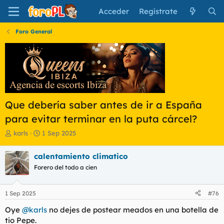
Acceder
Regístrate
Foro General
Que debería saber antes de ir a España
para evitar terminar en la puta cárcel?
I
F
karls
1 Sep 2025
n
e
i
c
calentamiento climatico
c
h
Forero del todo a cien
i
a
a
d
d
e
1 Sep 2025
#76
o
i
r
n
Oye
@karls
no dejes de postear meados en una botella de
d
i
tio Pepe.
e
c