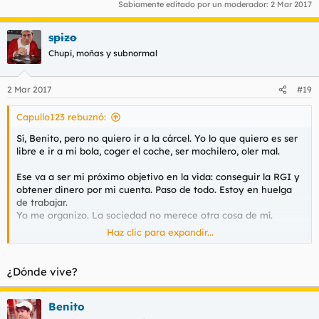
Sabiamente editado por un moderador:
2 Mar 2017
spizo
Chupi, moñas y subnormal
2 Mar 2017
#19
Capullo123 rebuznó:
Sí, Benito, pero no quiero ir a la cárcel. Yo lo que quiero es ser
libre e ir a mi bola, coger el coche, ser mochilero, oler mal.
Ese va a ser mi próximo objetivo en la vida: conseguir la RGI y
obtener dinero por mi cuenta. Paso de todo. Estoy en huelga
de trabajar.
Yo me organizo. La sociedad no merece otra cosa de mí.
Haz clic para expandir...
Hay algún forero que tiene la RGI o se ha hecho pasar por loco
?????????? Yo lo que quiero es fingir una enfermedad mental
con toda la cara del mundo. De eso quiero consejos: Qué le
¿Dónde vive?
digo al médico de cabecera, cómo se lo digo, a quien me
derivará, plazos, etc.
Benito
Es por una buena causa.