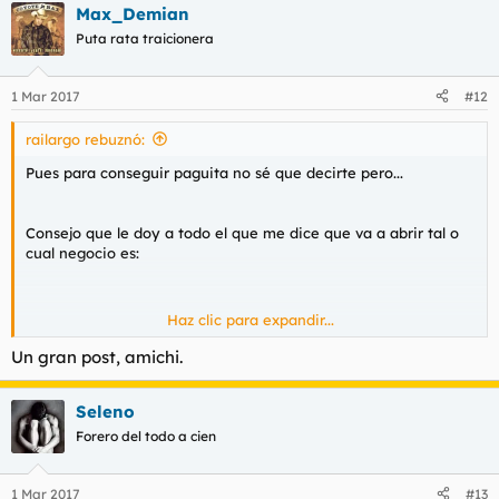
Max_Demian
Puta rata traicionera
1 Mar 2017
#12
railargo rebuznó:
Pues para conseguir paguita no sé que decirte pero...
Consejo que le doy a todo el que me dice que va a abrir tal o
cual negocio es:
Haz clic para expandir...
!No hagas absolutamente nada!
Un gran post, amichi.
Si tienes dinero para emprender cualquier cosa, no emprendas,
Seleno
administra ese dinero y buscaté un curro aunque no sea gran
Forero del todo a cien
cosa. Si puede ser en negro, mejor, así puedes pedir alguna
ayuda.
1 Mar 2017
#13