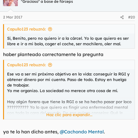
"Gracioso" a base de fórceps
2 Mar 2017
#20
Capullo123 rebuznó:
Sí, Benito, pero no quiero ir a la cárcel. Yo lo que quiero es ser
libre e ir a mi bola, coger el coche, ser mochilero, oler mal.
haber planteado correctamente la pregunta
Capullo123 rebuznó:
Ese va a ser mi próximo objetivo en la vida: conseguir la RGI y
obtener dinero por mi cuenta. Paso de todo. Estoy en huelga
de trabajar.
Yo me organizo. La sociedad no merece otra cosa de mí.
Hay algún forero que tiene la RGI o se ha hecho pasar por loco
?????????? Yo lo que quiero es fingir una enfermedad mental
con toda la cara del mundo. De eso quiero consejos: Qué le
Haz clic para expandir...
digo al médico de cabecera, cómo se lo digo, a quien me
derivará, plazos, etc.
ya te lo han dicho antes,
@Cachondo Mental
.
Es por una buena causa.