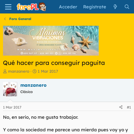
Acceder
Regístrate
Foro General
Qué hacer para conseguir paguita
I
F
manzanero
1 Mar 2017
n
e
i
c
manzanero
c
h
Clásico
i
a
a
d
d
e
1 Mar 2017
#1
o
i
r
n
No, en serio, no me gusta trabajar.
d
i
e
c
Y como la sociedad me parece una mierda pues voy yo y
l
i