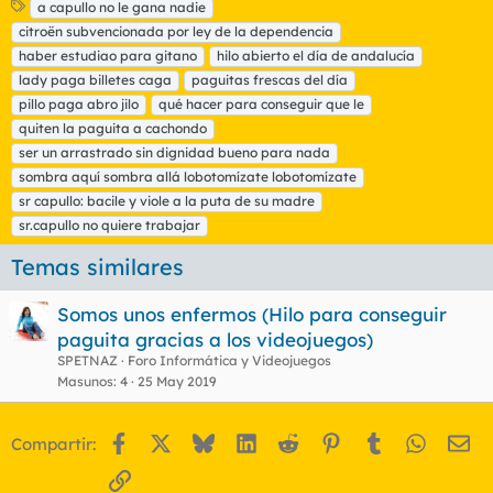
E
a capullo no le gana nadie
t
citroën subvencionada por ley de la dependencia
i
haber estudiao para gitano
hilo abierto el día de andalucía
q
lady paga billetes caga
paguitas frescas del día
u
pillo paga abro jilo
e
qué hacer para conseguir que le
t
quiten la paguita a cachondo
a
ser un arrastrado sin dignidad bueno para nada
s
sombra aquí sombra allá lobotomízate lobotomízate
sr capullo: bacile y viole a la puta de su madre
sr.capullo no quiere trabajar
Temas similares
Somos unos enfermos (Hilo para conseguir
paguita gracias a los videojuegos)
SPETNAZ
Foro Informática y Videojuegos
Masunos
4
25 May 2019
Facebook
X
Bluesky
LinkedIn
Reddit
Pinterest
Tumblr
WhatsA
Em
Compartir:
Enlace