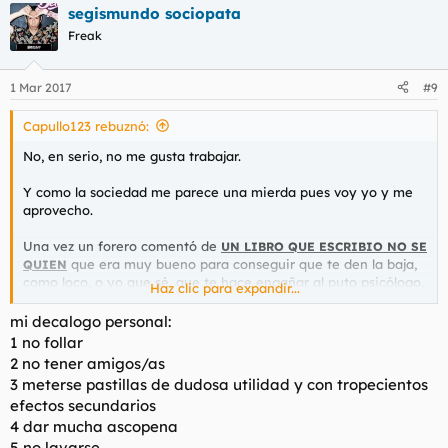
segismundo sociopata
Freak
1 Mar 2017
#9
Capullo123 rebuznó:
No, en serio, no me gusta trabajar.
Y como la sociedad me parece una mierda pues voy yo y me
aprovecho.
Una vez un forero comentó de
UN LIBRO QUE ESCRIBIO NO SE
que era muy bueno para conseguir que te den la baja,
QUIEN
como loco, o yo que sé, que te hace engañar al puto psicólogo,
Haz clic para expandir...
o al médico de cabecera, y yo que sé, etc. En fin, y consejos,
consejillos quiero. Es por una buena causa.
mi decalogo personal:
1 no follar
RESUMEN:
2 no tener amigos/as
A. El libro. Cuál es el libro.
3 meterse pastillas de dudosa utilidad y con tropecientos
B. Consejos quiero.
efectos secundarios
4 dar mucha ascopena
5 no lavarse