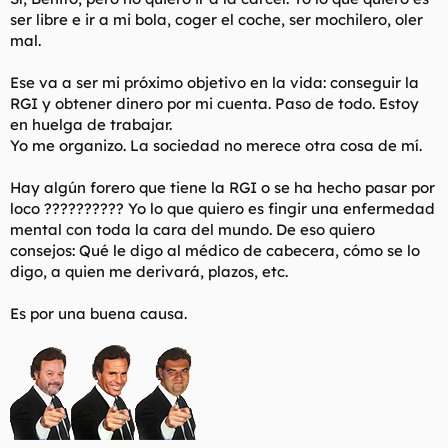
Si alguien quiere hacerme ver que estoy equivocado, puede
ser libre e ir a mi bola, coger el coche, ser mochilero, oler
intentarlo.
mal.
Ese va a ser mi próximo objetivo en la vida: conseguir la
RGI y obtener dinero por mi cuenta. Paso de todo. Estoy
en huelga de trabajar.
Yo me organizo. La sociedad no merece otra cosa de mí.
Hay algún forero que tiene la RGI o se ha hecho pasar por
loco ?????????? Yo lo que quiero es fingir una enfermedad
mental con toda la cara del mundo. De eso quiero
consejos: Qué le digo al médico de cabecera, cómo se lo
digo, a quien me derivará, plazos, etc.
Es por una buena causa.