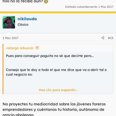
hilo no la reciba aún?
Editado cobardemente:
1 Mar 2017
nikilauda
Clásico
1 Mar 2017
#15
railargo rebuznó:
Pues para conseguir paguita no sé que decirte pero...
Consejo que le doy a todo el que me dice que va a abrir tal o
cual negocio es:
Haz clic para expandir...
!No hagas absolutamente nada!
No proyectes tu mediocridad sobre los jóvenes foreros
emprendedores y cuéntanos tu historia, autónomo de
Si tienes dinero para emprender cualquier cosa, no emprendas,
rancio abolengo.
administra ese dinero y buscaté un curro aunque no sea gran