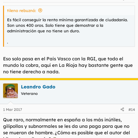
Y si no tienes el dinero y estás pensando en pedirselo al banco
o asociarte con alguien, NI SE TE OCURRA.
tileno rebuznó:
En ambos casos, si eres joven y no tienes nada a tu nombre,
Es fácil conseguir la renta mínima garantizada de ciudadanía.
quedaté así. Hoy en día nadie se muere de hambre en Europa
Son unos 400 oros. Solo tiene que demostrar a la
y estamos en un punto en el que es más rentable no tener
administración que no tiene un duro.
ningún bien que tenerlo.
Reparte publicidad, recoge chatarra, haz la vendimia, hazte
.
chapero, lo que quieras, pero no emprendas en este país.
Te sacarán los ojos y no tendrás derecho a nada.
Eso solo pasa en el País Vasco con la RGI, que todo el
Y, si a pesar de todo esto se te ocurre abrir tu pequeño
mundo la cobra, aquí en La Rioja hay bastante gente que
negocio... Nunca, nunca, pero bajo ningún concepto, contrates
no tiene derecho a nada.
a nadie. Lo que no puedas hacer tú es mejor que no se haga.
Leandro Gado
25 años de autónomo te aconsejan esto.
Veterano
Si alguien quiere hacerme ver que estoy equivocado, puede
1 Mar 2017
#14
intentarlo.
Que raro, normalmente en españa a los más inútiles,
gilipollas y subnormales se les da una paga para que no
se mueran de hambre. ¿Cómo es posible que el autor del