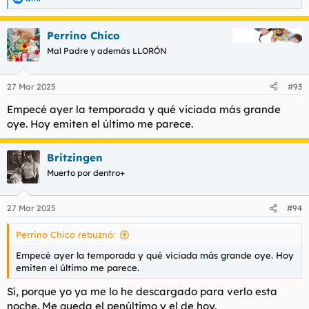
R
e
a
Perrino Chico
c
c
Mal Padre y además LLORÓN
i
o
n
27 Mar 2025
#93
e
s
Empecé ayer la temporada y qué viciada más grande
:
oye. Hoy emiten el último me parece.
Britzingen
Muerto por dentro+
27 Mar 2025
#94
Perrino Chico rebuznó:
Empecé ayer la temporada y qué viciada más grande oye. Hoy
emiten el último me parece.
Sí, porque yo ya me lo he descargado para verlo esta
noche. Me queda el penúltimo y el de hoy.