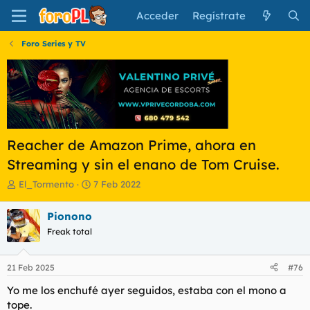
Acceder
Regístrate
Foro Series y TV
Reacher de Amazon Prime, ahora en
Streaming y sin el enano de Tom Cruise.
I
F
El_Tormento
7 Feb 2022
n
e
i
c
Pionono
c
h
Freak total
i
a
a
d
d
e
21 Feb 2025
#76
o
i
r
n
Yo me los enchufé ayer seguidos, estaba con el mono a
d
i
tope.
e
c