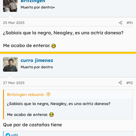
Britzingen
c
c
Muerto por dentro+
i
o
n
25 Mar 2025
#91
e
s
¿Sabíais que la negra, Neagley, es una actriz danesa?
:
Me acabo de enterar.
curro jimenez
Muerto por dentro
27 Mar 2025
#92
Britzingen rebuznó:
¿Sabíais que la negra, Neagley, es una actriz danesa?
Me acabo de enterar.
Que par de castañas tiene
alfíl