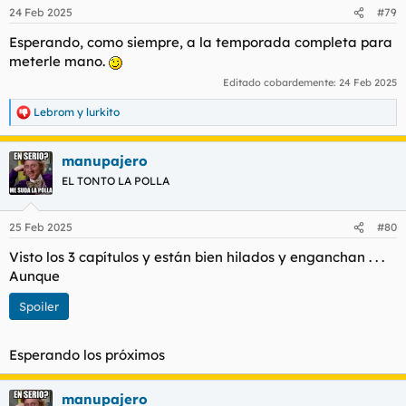
24 Feb 2025
#79
Esperando, como siempre, a la temporada completa para
meterle mano.
Editado cobardemente:
24 Feb 2025
Lebrom
y
lurkito
R
e
a
manupajero
c
c
EL TONTO LA POLLA
i
o
n
25 Feb 2025
#80
e
s
Visto los 3 capítulos y están bien hilados y enganchan . . .
:
Aunque
Spoiler
Esperando los próximos
manupajero