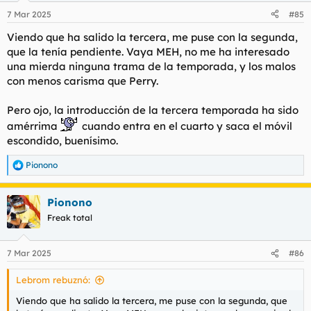
n
7 Mar 2025
#85
e
s
Viendo que ha salido la tercera, me puse con la segunda,
:
que la tenía pendiente. Vaya MEH, no me ha interesado
una mierda ninguna trama de la temporada, y los malos
con menos carisma que Perry.
Pero ojo, la introducción de la tercera temporada ha sido
amérrima
cuando entra en el cuarto y saca el móvil
escondido, buenísimo.
Pionono
R
e
a
Pionono
c
c
Freak total
i
o
n
7 Mar 2025
#86
e
s
Lebrom rebuznó:
:
Viendo que ha salido la tercera, me puse con la segunda, que