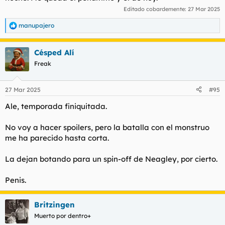
Editado cobardemente:
27 Mar 2025
manupajero
R
e
a
Césped Alí
c
c
Freak
i
o
n
27 Mar 2025
#95
e
s
Ale, temporada finiquitada.
:
No voy a hacer spoilers, pero la batalla con el monstruo
me ha parecido hasta corta.
La dejan botando para un spin-off de Neagley, por cierto.
Penis.
Britzingen
Muerto por dentro+