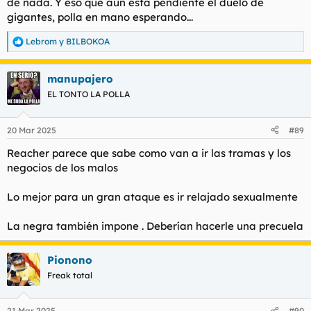
de nada. Y eso que aún está pendiente el duelo de
gigantes, polla en mano esperando...
Lebrom
y
BILBOKOA
R
e
a
manupajero
c
c
EL TONTO LA POLLA
i
o
n
20 Mar 2025
#89
e
s
Reacher parece que sabe como van a ir las tramas y los
:
negocios de los malos
Lo mejor para un gran ataque es ir relajado sexualmente
La negra también impone . Deberían hacerle una precuela
Pionono
Freak total
21 Mar 2025
#90