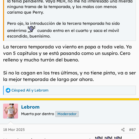
la tenía pendiente. Vaya MEH, no me ha interesado una mierda
ninguna trama de la temporada, y los malos con menos
carisma que Perry.
Pero ojo, la introducción de la tercera temporada ha sido
amérrima
cuando entra en el cuarto y saca el móvil
escondido, buenísimo.
La tercera temporada va viento en popa a toda vela. Ya
van 5 capítulos y se está pasando como un suspiro. Cero
relleno y mucho turrón del bueno.
Si no la cagan en los tres últimos, y no tiene pinta, va a ser
la mejor temporada de largo por ahora.
Césped Alí
y
Lebrom
R
e
a
Lebrom
c
c
Muerto por dentro
Moderador
i
o
n
18 Mar 2025
#87
e
s