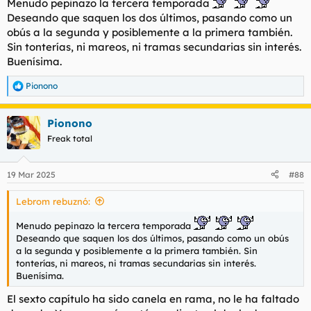
Menudo pepinazo la tercera temporada
:
Deseando que saquen los dos últimos, pasando como un
obús a la segunda y posiblemente a la primera también.
Sin tonterías, ni mareos, ni tramas secundarias sin interés.
Buenísima.
Pionono
R
e
a
Pionono
c
c
Freak total
i
o
n
19 Mar 2025
#88
e
s
Lebrom rebuznó:
:
Menudo pepinazo la tercera temporada
Deseando que saquen los dos últimos, pasando como un obús
a la segunda y posiblemente a la primera también. Sin
tonterías, ni mareos, ni tramas secundarias sin interés.
Buenísima.
El sexto capítulo ha sido canela en rama, no le ha faltado