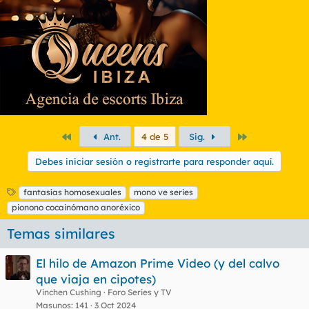
Primero
Último
Ant.
4 de 5
Sig.
Debes iniciar sesión o registrarte para responder aquí.
E
fantasías homosexuales
mono ve series
t
pionono cocainómano anoréxico
i
q
Temas similares
u
e
El hilo de Amazon Prime Video (y del calvo
t
que viaja en cipotes)
a
s
Vinchen Cushing
Foro Series y TV
Masunos
141
3 Oct 2024