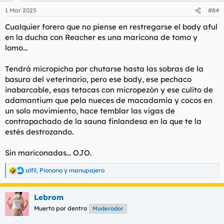
1 Mar 2025
#84
Cualquier forero que no piense en restregarse el body aful
en la ducha con Reacher es una maricona de tomo y
lomo...
Tendrá micropicha por chutarse hasta las sobras de la
basura del veterinario, pero ese body, ese pechaco
inabarcable, esas tetacas con micropezón y ese culito de
adamantium que pela nueces de macadamia y cocos en
un solo movimiento, hace temblar las vigas de
contrapachado de la sauna finlandesa en la que te la
estés destrozando.
Sin mariconadas... OJO.
alfíl
,
Pionono
y
manupajero
R
e
a
Lebrom
c
c
Muerto por dentro
Moderador
i
o