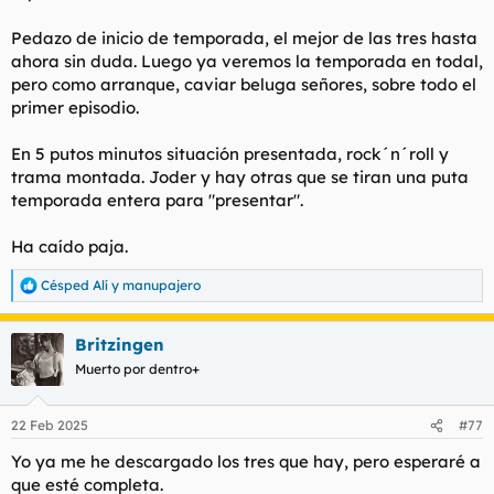
l
i
Pedazo de inicio de temporada, el mejor de las tres hasta
t
o
e
ahora sin duda. Luego ya veremos la temporada en todal,
m
pero como arranque, caviar beluga señores, sobre todo el
a
primer episodio.
En 5 putos minutos situación presentada, rock´n´roll y
trama montada. Joder y hay otras que se tiran una puta
temporada entera para "presentar".
Ha caído paja.
Césped Alí
y
manupajero
R
e
a
Britzingen
c
c
Muerto por dentro+
i
o
n
22 Feb 2025
#77
e
s
Yo ya me he descargado los tres que hay, pero esperaré a
:
que esté completa.