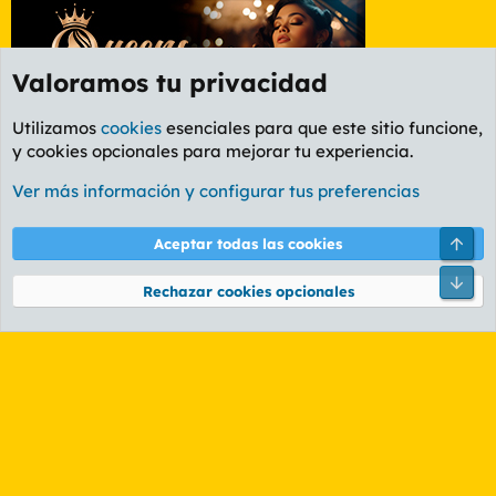
Valoramos tu privacidad
Utilizamos
cookies
esenciales para que este sitio funcione,
y cookies opcionales para mejorar tu experiencia.
Foro Series y TV
Ver más información y configurar tus preferencias
Cookies
PL OLDSTYLE AMARILLO
Cambiar fuente
Español (ES)
Arri
Aceptar todas las cookies
Contáctanos
Términos y reglas
Política de privacidad
Ayuda
R
Pie
S
Rechazar cookies opcionales
S
®
Community platform by XenForo
© 2010-2026 XenForo Ltd.