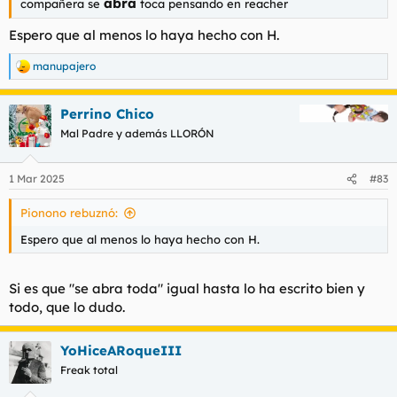
abra
compañera se
toca pensando en reacher
Espero que al menos lo haya hecho con H.
manupajero
R
e
a
Perrino Chico
c
c
Mal Padre y además LLORÓN
i
o
n
1 Mar 2025
#83
e
s
Pionono rebuznó:
:
Espero que al menos lo haya hecho con H.
Si es que "se abra toda" igual hasta lo ha escrito bien y
todo, que lo dudo.
YoHiceARoqueIII
Freak total