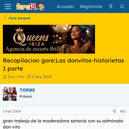
Acceder
Regístrate
Foro General
Recopilacion gore:Las donvitos-historietas
1 parte
I
F
Don Vito
2 Sep 2003
n
e
i
c
TORBE
c
h
Frikazo
i
a
a
d
d
e
1 Feb 2004
#51
o
i
r
n
gran trabajo de la moderadora satania con su admirado
d
i
don vito
e
c