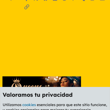
Enlace
Valoramos tu privacidad
Utilizamos
cookies
esenciales para que este sitio funcione,
y cookies opcionales para mejorar tu experiencia.