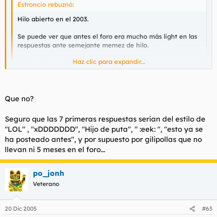
Estroncio rebuznó:
Hilo abierto en el 2003.
Se puede ver que antes el foro era mucho más light en las
respuestas ante semejante memez de hilo.
Haz clic para expandir...
Monjas de la caridad.
¿qué le ha pasado al foro? ¿que le hizo mutar a la criatura
Haz clic para expandir...
que es ahora?
Que no?
está claro que el foro hace dos años era diferente.
Seguro que las 7 primeras respuestas serian del estilo de
las historietas de este hilo son frikísimas y divertidas(sean
"LOL" , "xDDDDDDD", "Hijo de puta", " :eek: ", "esto ya se
verídicas o no,eso es lo de menos)
ha posteado antes", y por supuesto por gilipollas que no
llevan ni 5 meses en el foro...
aunque fueran posteadas ahora,no procede contestar
vaya
mierda de hilo
,o cualquier otra de las coletillas habituales creo
yo...
po_jonh
Veterano
20 Dic 2005
#63