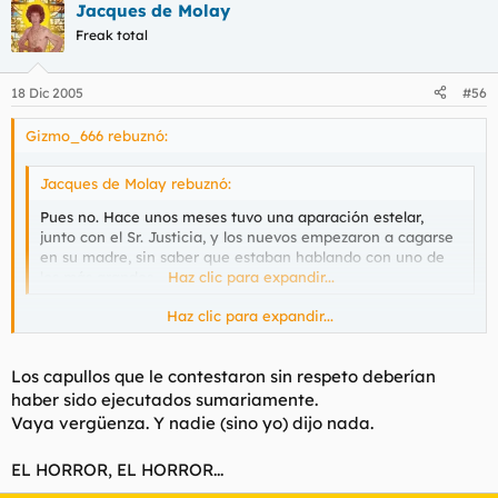
Jacques de Molay
Freak total
18 Dic 2005
#56
Gizmo_666 rebuznó:
Jacques de Molay rebuznó:
Pues no. Hace unos meses tuvo una aparación estelar,
junto con el Sr. Justicia, y los nuevos empezaron a cagarse
en su madre, sin saber que estaban hablando con uno de
los más grandes.
Haz clic para expandir...
Haz clic para expandir...
Algo muy común últimamente... Y es que nunca me cansaré de
repetir que últimamente en el foro de calidad literaria
andamos pobres...
Los capullos que le contestaron sin respeto deberían
haber sido ejecutados sumariamente.
Don Vito, Sr. Justicia, Precipotado, Desvirgator, Pablo Garcia,
Vaya vergüenza. Y nadie (sino yo) dijo nada.
Essoj, El_Rey, Neo_Bcn y muchísimos que seguro me dejo en el
tintero...
EL HORROR, EL HORROR...
PD: Sigo releyendo las historietas de Don Vito y sigo