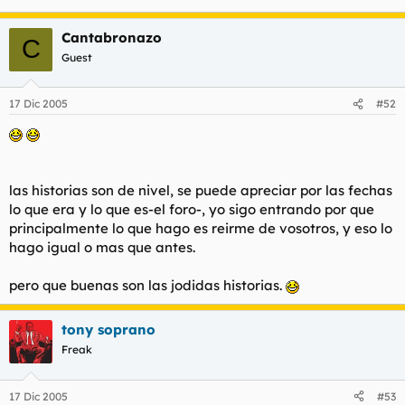
l
i
t
o
Cantabronazo
C
e
Guest
m
a
17 Dic 2005
#52
las historias son de nivel, se puede apreciar por las fechas
lo que era y lo que es-el foro-, yo sigo entrando por que
principalmente lo que hago es reirme de vosotros, y eso lo
hago igual o mas que antes.
pero que buenas son las jodidas historias.
tony soprano
Freak
17 Dic 2005
#53