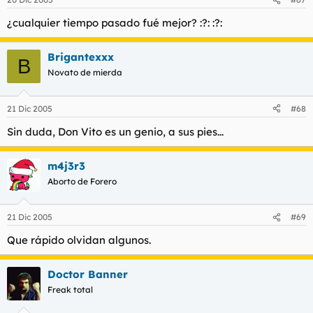
¿cualquier tiempo pasado fué mejor? :?: :?:
Brigantexxx
B
Novato de mierda
21 Dic 2005
#68
Sin duda, Don Vito es un genio, a sus pies...
m4j3r3
Aborto de Forero
21 Dic 2005
#69
Que rápido olvidan algunos.
Doctor Banner
Freak total