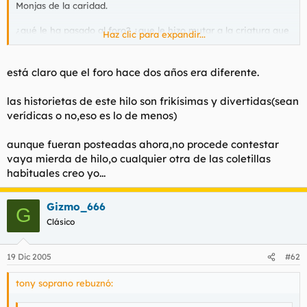
Monjas de la caridad.
¿qué le ha pasado al foro? ¿que le hizo mutar a la criatura que
Haz clic para expandir...
es ahora?
está claro que el foro hace dos años era diferente.
las historietas de este hilo son frikísimas y divertidas(sean
verídicas o no,eso es lo de menos)
aunque fueran posteadas ahora,no procede contestar
vaya mierda de hilo
,o cualquier otra de las coletillas
habituales creo yo...
Gizmo_666
G
Clásico
19 Dic 2005
#62
tony soprano rebuznó: