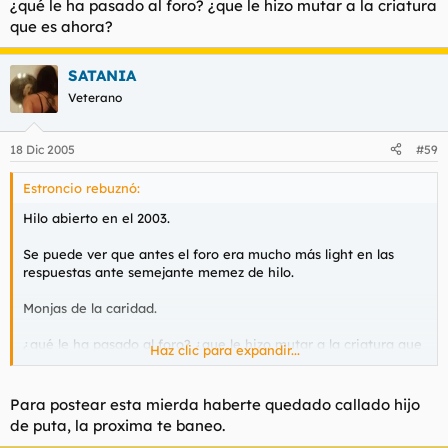
¿qué le ha pasado al foro? ¿que le hizo mutar a la criatura
que es ahora?
SATANIA
Veterano
18 Dic 2005
#59
Estroncio rebuznó:
Hilo abierto en el 2003.
Se puede ver que antes el foro era mucho más light en las
respuestas ante semejante memez de hilo.
Monjas de la caridad.
¿qué le ha pasado al foro? ¿que le hizo mutar a la criatura que
Haz clic para expandir...
es ahora?
Para postear esta mierda haberte quedado callado hijo
de puta, la proxima te baneo.