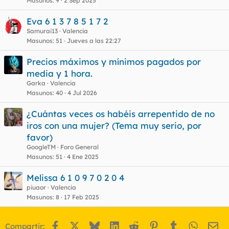
Masunos
9
2 Sep 2025
Eva 6 1 3 7 8 5 1 7 2
Samurai13
Valencia
Masunos
51
Jueves a las 22:27
Precios máximos y mínimos pagados por
media y 1 hora.
Garka
Valencia
Masunos
40
4 Jul 2026
¿Cuántas veces os habéis arrepentido de no
iros con una mujer? (Tema muy serio, por
favor)
GoogleTM
Foro General
Masunos
51
4 Ene 2025
Melissa 6 1 0 9 7 0 2 0 4
piuaor
Valencia
Masunos
8
17 Feb 2025
Facebook
X
Bluesky
LinkedIn
Reddit
Pinterest
Tumblr
WhatsA
Em
Compartir: