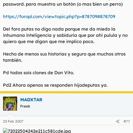
password. para muestra un botón (o mas bien un perro)
l
i
t
o
e
https://foropl.com/viewtopic.php?p=878709#878709
m
a
Del foro putas no digo nada porque me da miedo la
inhumana inteligencia y sabiduría que por ahí pulula y no
quiero que me digan que me implico poco.
Hecho de menos sus historias y seguro que muchos otros
también.
Pd todos sois clones de Don Vito.
Pd2 Ahora apenas se responden hijodeputas ya.
MADXTAR
Freak
23 Feb 2007
#77