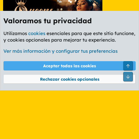
Valoramos tu privacidad
Utilizamos
cookies
esenciales para que este sitio funcione,
y cookies opcionales para mejorar tu experiencia.
Foro General
Ver más información y configurar tus preferencias
Cookies
PL OLDSTYLE AMARILLO
Cambiar fuente
Español (ES)
Arri
Aceptar todas las cookies
Contáctanos
Términos y reglas
Política de privacidad
Ayuda
R
Pie
S
Rechazar cookies opcionales
S
®
Community platform by XenForo
© 2010-2026 XenForo Ltd.