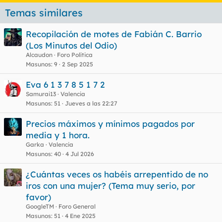
Temas similares
Recopilación de motes de Fabián C. Barrio
(Los Minutos del Odio)
Alcaudon
Foro Política
Masunos
9
2 Sep 2025
Eva 6 1 3 7 8 5 1 7 2
Samurai13
Valencia
Masunos
51
Jueves a las 22:27
Precios máximos y mínimos pagados por
media y 1 hora.
Garka
Valencia
Masunos
40
4 Jul 2026
¿Cuántas veces os habéis arrepentido de no
iros con una mujer? (Tema muy serio, por
favor)
GoogleTM
Foro General
Masunos
51
4 Ene 2025