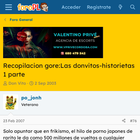
Acceder
Regístrate
Foro General
Recopilacion gore:Las donvitos-historietas
1 parte
I
F
Don Vito
2 Sep 2003
n
e
i
c
po_jonh
c
h
Veterano
i
a
a
d
d
e
23 Feb 2007
#76
o
i
r
n
Solo apuntar que en frikismo, el hilo de porno japones de
d
i
rarito le da como 500 millones de vueltas a cualquier
e
c