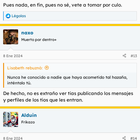
Pues nada, en fin, pues no sé, vete a tomar por culo.
Légolas
R
e
a
naxo
c
c
Muerto por dentro+
i
o
n
8 Ene 2024
#13
e
s
Lisabeth rebuznó:
:
Nunca he conocido a nadie que haya acometido tal hazaña,
inténtalo tú.
De hecho, no es extraño ver tias publicando los mensajes
y perfiles de los tíos que les entran.
Alduin
Frikazo
8 Ene 2024
#14