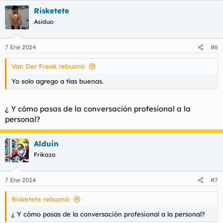
a
Risketete
c
c
Asiduo
i
o
n
7 Ene 2024
#6
e
s
Van Der Freak rebuznó:
:
Yo solo agrego a tías buenas.
¿ Y cómo pasas de la conversación profesional a la
personal?
Alduin
Frikazo
7 Ene 2024
#7
Risketete rebuznó:
¿ Y cómo pasas de la conversación profesional a la personal?