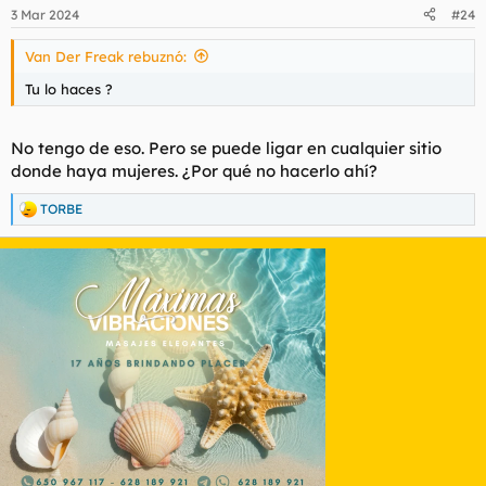
3 Mar 2024
#24
Van Der Freak rebuznó:
Tu lo haces ?
No tengo de eso. Pero se puede ligar en cualquier sitio
donde haya mujeres. ¿Por qué no hacerlo ahí?
TORBE
R
e
a
c
c
i
o
n
e
s
: