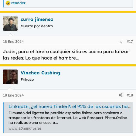
rendder
R
e
a
curro jimenez
c
c
Muerto por dentro
i
o
n
18 Ene 2024
#17
e
s
Joder, para el forero cualquier sitio es bueno para lanzar
:
las redes. Lo que hace el hambre...
Vinchen Cushing
Frikazo
18 Ene 2024
#18
LinkedIn, ¿el nuevo Tinder?: el 91% de las usuarias ha recibido mensajes de ligoteo
El mundo del ligoteo ha perdido espacios físicos pero comienza a
traspasar las fronteras de Internet. La web Passport-Photo.Online
ha realizado una encuesta...
www.20minutos.es