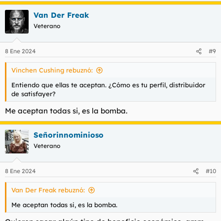
a
Van Der Freak
c
c
Veterano
i
o
n
8 Ene 2024
#9
e
s
Vinchen Cushing rebuznó:
:
Entiendo que ellas te aceptan. ¿Cómo es tu perfil, distribuidor
de satisfayer?
Me aceptan todas si, es la bomba.
Señorinnominioso
Veterano
8 Ene 2024
#10
Van Der Freak rebuznó:
Me aceptan todas si, es la bomba.