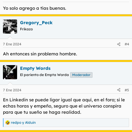
e
s
Yo solo agrego a tías buenas.
:
Gregory_Peck
Frikazo
7 Ene 2024
#4
Ah entonces sin problema hombre.
Empty Words
El pariento de Empta Worda
Moderador
7 Ene 2024
#5
En Linkedin se puede ligar igual que aquí, en el foro; si le
echas horas y empeño, seguro que el universo conspira
para que tu sueño se haga realidad.
redpo
y
Alduin
R
e