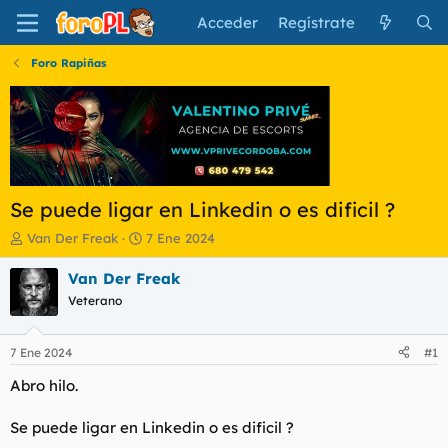
Acceder
Regístrate
Foro Rapiñas
Se puede ligar en Linkedin o es dificil ?
I
F
Van Der Freak
7 Ene 2024
n
e
i
c
Van Der Freak
c
h
Veterano
i
a
a
d
d
e
7 Ene 2024
#1
o
i
r
n
Abro hilo.
d
i
e
c
Se puede ligar en Linkedin o es dificil ?
l
i