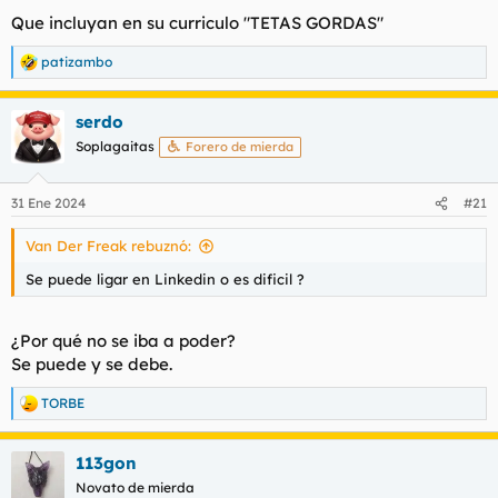
Que incluyan en su curriculo "TETAS GORDAS"
patizambo
R
e
a
serdo
c
c
Soplagaitas
Forero de mierda
i
o
n
31 Ene 2024
#21
e
s
Van Der Freak rebuznó:
:
Se puede ligar en Linkedin o es dificil ?
¿Por qué no se iba a poder?
Se puede y se debe.
TORBE
R
e
a
113gon
c
c
Novato de mierda