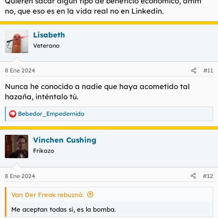
Quieren sacar algún tipo de beneficio económico, amm
no, que eso es en la vida real no en Linkedin.
Lisabeth
Veterano
8 Ene 2024
#11
Nunca he conocido a nadie que haya acometido tal
hazaña, inténtalo tú.
Bebedor_Empedernido
R
e
a
Vinchen Cushing
c
c
Frikazo
i
o
n
8 Ene 2024
#12
e
s
Van Der Freak rebuznó:
:
Me aceptan todas si, es la bomba.