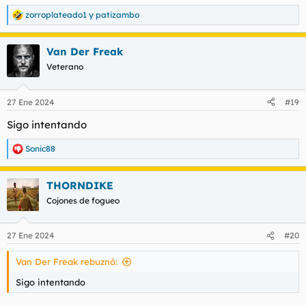
zorroplateado1
y
patizambo
R
e
a
Van Der Freak
c
c
Veterano
i
o
n
27 Ene 2024
#19
e
s
Sigo intentando
:
Sonic88
R
e
a
THORNDIKE
c
c
Cojones de fogueo
i
o
n
27 Ene 2024
#20
e
s
Van Der Freak rebuznó:
:
Sigo intentando