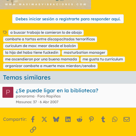
Debes iniciar sesión o registrarte para responder aquí.
E
a buscar trabajo le comieron lo de abajo
t
combate a tortas entre discapacitados terroríficos
i
curiculum de max: mear desde el balcón
q
la hija del haba tiene fuckedin
masturbation manager
u
me ascendieron por una buena mamada
e
me gusta tu currículum
t
organizar combate a muerte max mierdan/cenoba
a
s
Temas similares
¿Se puede ligar en la biblioteca?
P
panorama
Foro Rapiñas
Masunos
37
6 Abr 2007
Facebook
X
Bluesky
LinkedIn
Reddit
Pinterest
Tumblr
WhatsA
Em
Compartir:
Enlace