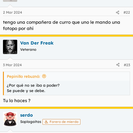
i
o
n
2 Mar 2024
#22
e
s
tengo una compañera de curro que uno le mando una
:
fotopo por ahí
Van Der Freak
Veterano
3 Mar 2024
#23
Pepinillo rebuznó:
¿Por qué no se iba a poder?
Se puede y se debe.
Tu lo haces ?
serdo
Soplagaitas
Forero de mierda