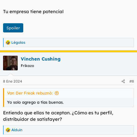
Tu empresa tiene potencial
Spoiler
Légolas
R
e
a
Vinchen Cushing
c
c
Frikazo
i
o
n
8 Ene 2024
#8
e
s
Van Der Freak rebuznó:
:
Yo solo agrego a tías buenas.
Entiendo que ellas te aceptan. ¿Cómo es tu perfil,
distribuidor de satisfayer?
Alduin
R
e