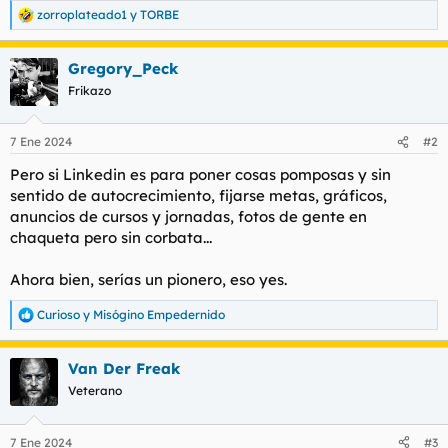
t
o
zorroplateado1
y
TORBE
R
e
e
m
a
a
Gregory_Peck
c
c
Frikazo
i
o
n
7 Ene 2024
#2
e
s
Pero si Linkedin es para poner cosas pomposas y sin
:
sentido de autocrecimiento, fijarse metas, gráficos,
anuncios de cursos y jornadas, fotos de gente en
chaqueta pero sin corbata...
Ahora bien, serías un pionero, eso yes.
Curioso
y
Misógino Empedernido
R
e
a
Van Der Freak
c
c
Veterano
i
o
n
7 Ene 2024
#3