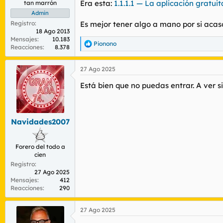
Era esta:
1.1.1.1 — La aplicación gratui
tan marrón
Admin
Registro
Es mejor tener algo a mano por si acas
18 Ago 2013
Mensajes
10.183
Pionono
R
Reacciones
8.378
e
a
27 Ago 2025
c
c
Está bien que no puedas entrar. A ver s
i
o
n
e
s
Navidades2007
:
Forero del todo a
cien
Registro
27 Ago 2025
Mensajes
412
Reacciones
290
27 Ago 2025