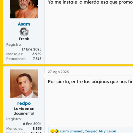
Ya me instale la mierda esa que promo
Asam
Freak
Registro
17 Ene 2025
Mensajes
6.959
Reacciones
7.516
27 Ago 2025
Por cierto, entre las páginas que nos f
redpo
Lo vio en un
documental
Registro
6 Ene 2004
Mensajes
8.853
curro jimenez
,
Césped Alí
y
Leibn