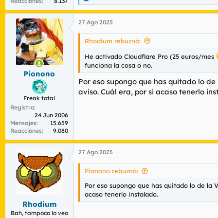
R
Reacciones
8.137
e
a
27 Ago 2025
c
c
i
Rhodium rebuznó:
o
n
He activado Cloudflare Pro (25 euros/mes
e
funciona la cosa o no.
s
Pionono
:
Por eso supongo que has quitado lo de 
aviso. Cuál era, por si acaso tenerlo ins
Freak total
Registro
24 Jun 2006
Mensajes
15.659
Reacciones
9.080
27 Ago 2025
Pionono rebuznó:
Por eso supongo que has quitado lo de la V
acaso tenerlo instalado.
Rhodium
Bah, tampoco lo veo