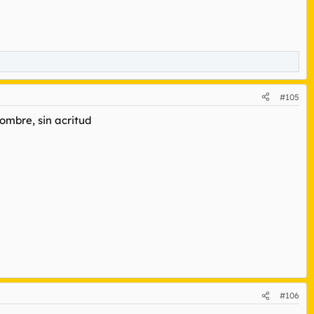
#105
hombre, sin acritud
#106