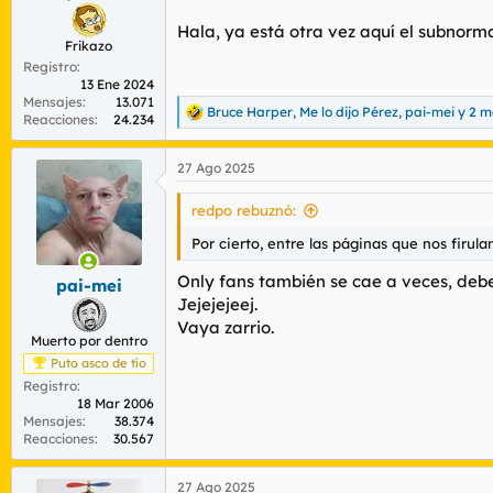
:
Hala, ya está otra vez aquí el subnorm
Frikazo
Registro
13 Ene 2024
Mensajes
13.071
Bruce Harper
,
Me lo dijo Pérez
,
pai-mei
y 2 m
R
Reacciones
24.234
e
a
27 Ago 2025
c
c
i
redpo rebuznó:
o
n
Por cierto, entre las páginas que nos firul
e
s
Only fans también se cae a veces, debe
pai-mei
:
Jejejejeej.
Vaya zarrio.
Muerto por dentro
Puto asco de tío
Registro
18 Mar 2006
Mensajes
38.374
Reacciones
30.567
27 Ago 2025