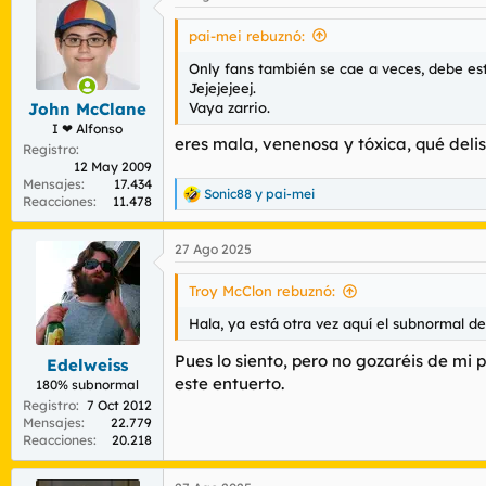
pai-mei rebuznó:
Only fans también se cae a veces, debe es
Jejejejeej.
Vaya zarrio.
John McClane
I ❤ Alfonso
eres mala, venenosa y tóxica, qué deli
Registro
12 May 2009
Mensajes
17.434
Sonic88
y
pai-mei
R
Reacciones
11.478
e
a
27 Ago 2025
c
c
i
Troy McClon rebuznó:
o
n
Hala, ya está otra vez aquí el subnormal d
e
s
Pues lo siento, pero no gozaréis de mi 
Edelweiss
:
este entuerto.
180% subnormal
Registro
7 Oct 2012
Mensajes
22.779
Reacciones
20.218