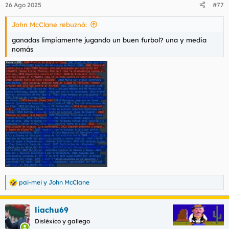
n
26 Ago 2025
#77
e
s
John McClane rebuznó:
:
ganadas limpiamente jugando un buen furbol? una y media
nomás
pai-mei
y
John McClane
R
e
a
liachu69
c
c
Disléxico y gallego
i