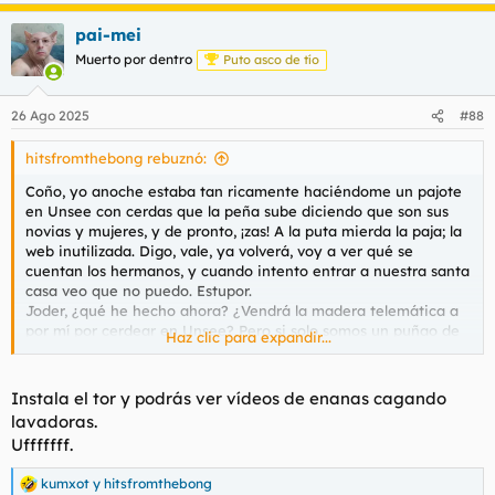
Para obtener información más detallada, consulte nuestra
a
página de cookies
.
pai-mei
c
c
Aceptar cookies de terceros
Muerto por dentro
Puto asco de tío
i
o
n
26 Ago 2025
#88
e
s
hitsfromthebong rebuznó:
:
Clientes de Cloudflare reciben amenazas legales de LaLiga por compartir IP con servicios piratas
Coño, yo anoche estaba tan ricamente haciéndome un pajote
bandaancha.eu
en Unsee con cerdas que la peña sube diciendo que son sus
novias y mujeres, y de pronto, ¡zas! A la puta mierda la paja; la
web inutilizada. Digo, vale, ya volverá, voy a ver qué se
cuentan los hermanos, y cuando intento entrar a nuestra santa
LaLiga amenaza con demandar a usuarios legales de Cloudflare por compartir su IP con plataformas piratas
casa veo que no puedo. Estupor.
LaLiga amenaza con demandar a un usuario por tener
Joder, ¿qué he hecho ahora? ¿Vendrá la madera telemática a
su blog personal ligado al servicio de CDN de
por mí por cerdear en Unsee? Pero si solo somos un puñao de
Haz clic para expandir...
Cloudflare
enfermos pajilleros que se flipan diciendo a los demás que las
elchapuzasinformatico.com
guarras que enseñan (todas bajadas de la internete) son sus
mujeres. ¿Y tampoco puedo entrar al Foro? Ya está, me han
Instala el tor y podrás ver vídeos de enanas cagando
enmarronao por la cara.
lavadoras.
Ufffffff.
Ahora se ve que puedo entrar y veo este hilo que me ha hecho
hervir la sangre. ¿Es Tebas el responsable de esta mierda y lo
kumxot
y
hitsfromthebong
hace por blindar el pago del puto fúmbol? ¿Voy a tener que
R