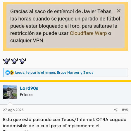
laeas
,
te parto el himen
,
Bruce Harper
y 3 más
R
e
a
Lord90s
c
c
Frikazo
i
o
n
27 Ago 2025
#95
e
s
Esto que está pasando con Tebas/Internet: OTRA cagada
:
inadmisible de la cual pasa olímpicamente el