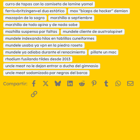
curro de tapas con la camiseta de lamine yamal
e
t
ferris+britzingen=el duo estático
max "bíceps de hacker" demian
a
mazapán de la sagra
morzhilla a septiembre
s
morzhilla de todo opina y de nada sabe
mozhilla suspenso por faltas
mundele cliente de australopinet
mundele indexando hilos en tablillas cuneiformes
mundele usaba ya vpn en la piedra roseta
mundele ya odiaba durante el renacimiento
píllate un mac
rhodium fusilando tildes desde 2013
uncle meat no le dejan entrar a ducha del gimnasio
uncle meat sodomizado por negros del barca
Facebook
X
Bluesky
LinkedIn
Reddit
Pinterest
Tumblr
WhatsA
Em
Compartir:
Enlace