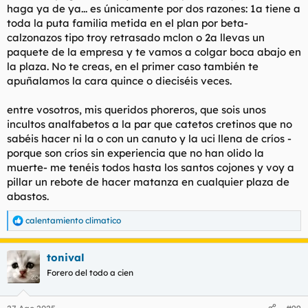
haga ya de ya... es únicamente por dos razones: 1a tiene a
toda la puta familia metida en el plan por beta-
calzonazos tipo troy retrasado mclon o 2a llevas un
paquete de la empresa y te vamos a colgar boca abajo en
la plaza. No te creas, en el primer caso también te
apuñalamos la cara quince o dieciséis veces.
entre vosotros, mis queridos phoreros, que sois unos
incultos analfabetos a la par que catetos cretinos que no
sabéis hacer ni la o con un canuto y la uci llena de críos -
porque son críos sin experiencia que no han olido la
muerte- me tenéis todos hasta los santos cojones y voy a
pillar un rebote de hacer matanza en cualquier plaza de
abastos.
calentamiento climatico
R
e
a
tonival
c
c
Forero del todo a cien
i
o
n