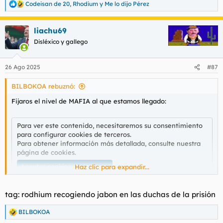
Codeisan de 20
,
Rhodium
y
Me lo dijo Pérez
R
e
a
liachu69
c
c
Disléxico y gallego
i
o
n
26 Ago 2025
#87
e
s
BILBOKOA rebuznó:
:
Fijaros el nivel de MAFIA al que estamos llegado:
Para ver este contenido, necesitaremos su consentimiento
para configurar cookies de terceros.
Para obtener información más detallada, consulte nuestra
página de cookies
.
Aceptar cookies de terceros
Haz clic para expandir...
tag: rodhium recogiendo jabon en las duchas de la prisión
Para ver este contenido, necesitaremos su consentimiento
BILBOKOA
R
para configurar cookies de terceros.
e