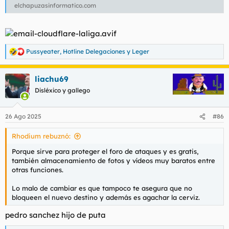
elchapuzasinformatico.com
Pussyeater
,
Hotline Delegaciones
y
Leger
R
e
a
liachu69
c
c
Disléxico y gallego
i
o
n
26 Ago 2025
#86
e
s
Rhodium rebuznó:
:
Porque sirve para proteger el foro de ataques y es gratis,
también almacenamiento de fotos y vídeos muy baratos entre
otras funciones.
Lo malo de cambiar es que tampoco te asegura que no
bloqueen el nuevo destino y además es agachar la cerviz.
pedro sanchez hijo de puta