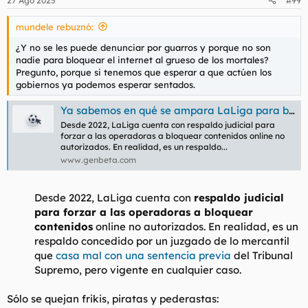
27 Ago 2025
#99
e
s
mundele rebuznó:
:
¿Y no se les puede denunciar por guarros y porque no son
nadie para bloquear el internet al grueso de los mortales?
Pregunto, porque si tenemos que esperar a que actúen los
gobiernos ya podemos esperar sentados.
Ya sabemos en qué se ampara LaLiga para bloquear a Cloudflare indiscriminadamente: una reciente sentencia
Desde 2022, LaLiga cuenta con respaldo judicial para
forzar a las operadoras a bloquear contenidos online no
autorizados. En realidad, es un respaldo...
www.genbeta.com
Desde 2022, LaLiga cuenta con
respaldo judicial
para forzar a las operadoras a bloquear
contenidos
online no autorizados. En realidad, es un
respaldo concedido por un juzgado de lo mercantil
que
casa mal con una sentencia previa
del Tribunal
Supremo, pero vigente en cualquier caso.
Sólo se quejan frikis, piratas y pederastas: