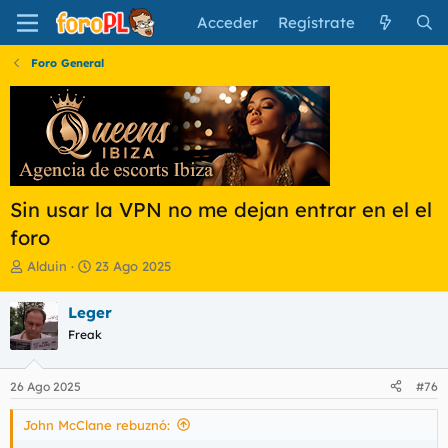
Acceder
Regístrate
Foro General
Sin usar la VPN no me dejan entrar en el el
foro
I
F
Alduin
23 Ago 2025
n
e
i
c
Leger
c
h
Freak
i
a
a
d
d
e
26 Ago 2025
#76
o
i
r
n
John McClane rebuznó:
d
i
e
c