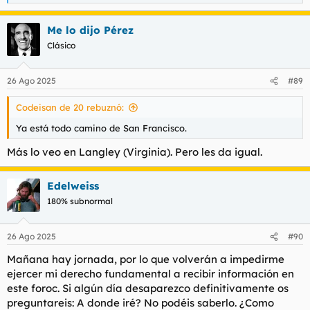
e
instalarme una VPN de esas para poder interactuar con mis
a
caros hermanos? Estoy en choc, te lo juro, killo.
Me lo dijo Pérez
c
c
Clásico
i
o
n
26 Ago 2025
#89
e
s
Codeisan de 20 rebuznó:
:
Ya está todo camino de San Francisco.
Más lo veo en Langley (Virginia). Pero les da igual.
Edelweiss
180% subnormal
26 Ago 2025
#90
Mañana hay jornada, por lo que volverán a impedirme
ejercer mi derecho fundamental a recibir información en
este foroc. Si algún día desaparezco definitivamente os
preguntareis: A donde iré? No podéis saberlo. ¿Como