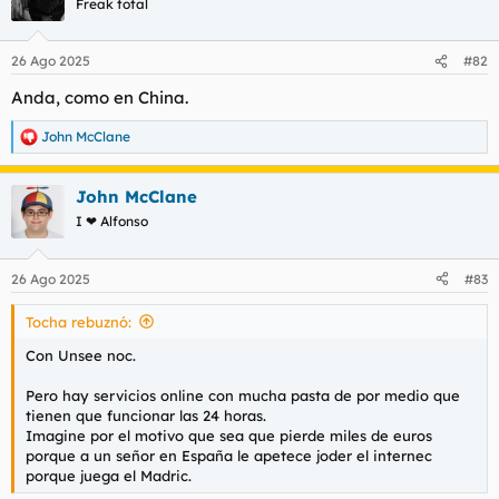
Freak total
26 Ago 2025
#82
Anda, como en China.
John McClane
R
e
a
John McClane
c
c
I ❤ Alfonso
i
o
n
26 Ago 2025
#83
e
s
Tocha rebuznó:
:
Con Unsee noc.
Pero hay servicios online con mucha pasta de por medio que
tienen que funcionar las 24 horas.
Imagine por el motivo que sea que pierde miles de euros
porque a un señor en España le apetece joder el internec
porque juega el Madric.