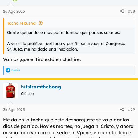
o
n
26 Ago 2025
#78
e
s
Tocha rebuznó:
:
Gente quejándose mas por el fumbol que por sus salarios.
A ver si lo prohíben del todo y por fin se invade el Congreso.
Sr. Juez, me ha dado una insolacion.
Vamos ,que el firo esta en cludfire.
miliu
R
e
a
hitsfromthebong
c
c
Clásico
i
o
n
26 Ago 2025
#79
e
s
Me da en la tocha que este desbarajuste se va a dar los
:
días de partido. Hoy es martes, no juega ni Cristo, y ahora
mismo todo va como la seda sin Vpene; en cuanto llegue