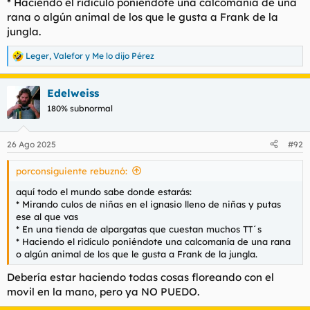
* Haciendo el ridículo poniéndote una calcomanía de una
rana o algún animal de los que le gusta a Frank de la
jungla.
Leger
,
Valefor
y
Me lo dijo Pérez
R
e
a
Edelweiss
c
c
180% subnormal
i
o
n
26 Ago 2025
#92
e
s
porconsiguiente rebuznó:
:
aquí todo el mundo sabe donde estarás:
* Mirando culos de niñas en el ignasio lleno de niñas y putas
ese al que vas
* En una tienda de alpargatas que cuestan muchos TT´s
* Haciendo el ridículo poniéndote una calcomanía de una rana
o algún animal de los que le gusta a Frank de la jungla.
Debería estar haciendo todas cosas floreando con el
movil en la mano, pero ya NO PUEDO.