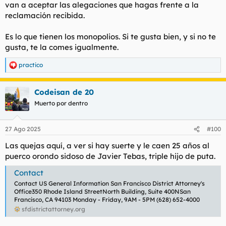
van a aceptar las alegaciones que hagas frente a la
reclamación recibida.
Es lo que tienen los monopolios. Si te gusta bien, y si no te
gusta, te la comes igualmente.
practico
R
e
a
Codeisan de 20
c
c
Muerto por dentro
i
o
n
27 Ago 2025
#100
e
s
Las quejas aquí, a ver si hay suerte y le caen 25 años al
:
puerco orondo sidoso de Javier Tebas, triple hijo de puta.
Contact
Contact US General Information San Francisco District Attorney's
Office350 Rhode Island StreetNorth Building, Suite 400NSan
Francisco, CA 94103 Monday - Friday, 9AM - 5PM (628) 652-4000
sfdistrictattorney.org