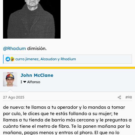
@Rhadum
dimisión.
curro jimenez
,
Alcaudon
y
Rhodium
R
e
a
John McClane
c
c
I ❤ Alfonso
i
o
n
27 Ago 2025
#98
e
s
de nuevo: te llamas a tu operador y lo mandas a tomar
:
por culo, le dices que te estás follando a su mujer; te
llamas a tu tienda de barrio más cercana y le preguntas a
cuánto tiene el metro de fibra. Te la ponen mañana por la
mañana, pagas menos y entras al phoro. El que no lo