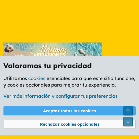
Valoramos tu privacidad
Utilizamos
cookies
esenciales para que este sitio funcione,
y cookies opcionales para mejorar tu experiencia.
Foro General
Ver más información y configurar tus preferencias
Cookies
PL OLDSTYLE AMARILLO
Cambiar fuente
Español (ES)
Arri
Aceptar todas las cookies
Contáctanos
Términos y reglas
Política de privacidad
Ayuda
R
Pie
S
Rechazar cookies opcionales
S
®
Community platform by XenForo
© 2010-2026 XenForo Ltd.