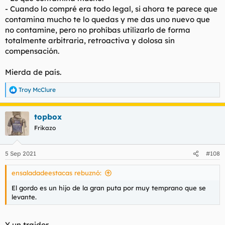
- Cuando lo compré era todo legal, si ahora te parece que
contamina mucho te lo quedas y me das uno nuevo que
no contamine, pero no prohíbas utilizarlo de forma
totalmente arbitraria, retroactiva y dolosa sin
compensación.
Mierda de país.
Troy McClure
R
e
a
topbox
c
c
Frikazo
i
o
n
5 Sep 2021
#108
e
s
ensaladadeestacas rebuznó:
:
El gordo es un hijo de la gran puta por muy temprano que se
levante.
Y un traidor.