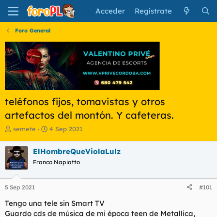
Acceder
Regístrate
Foro General
teléfonos fijos, tomavistas y otros
artefactos del montón. Y cafeteras.
I
F
semete
4 Sep 2021
n
e
i
c
ElHombreQueViolaLulz
c
h
Franco Napiatto
i
a
a
d
d
e
5 Sep 2021
#101
o
i
r
n
Tengo una tele sin Smart TV
d
i
Guardo cds de música de mi época teen de Metallica,
e
c