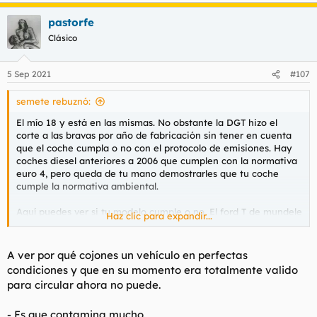
a
pastorfe
c
c
Clásico
i
o
n
5 Sep 2021
#107
e
s
semete rebuznó:
:
El mío 18 y está en las mismas. No obstante la DGT hizo el
corte a las bravas por año de fabricación sin tener en cuenta
que el coche cumpla o no con el protocolo de emisiones. Hay
coches diesel anteriores a 2006 que cumplen con la normativa
euro 4, pero queda de tu mano demostrarles que tu coche
cumple la normativa ambiental.
Aquí puedes ver si tu modelo cumple o no. El ford T de mundele
Haz clic para expandir...
no pasa.
Emisiones de los Coches. CO2 y Normas Euro
A ver por qué cojones un vehículo en perfectas
La contaminación del medio ambiente por los gases de escape de
condiciones y que en su momento era totalmente valido
todas las marcas y modelos de vehículos. Descubra cuáles son las
para circular ahora no puede.
emisiones produce su coche. Car E Rac presenta los datos
oficiales...
carerac.com
- Es que contamina mucho.