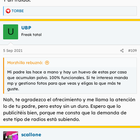
TORBE
R
e
a
UBP
c
U
c
Freak total
i
o
n
5 Sep 2021
#109
e
s
Morzhilla rebuznó:
:
Mi padre las hace a mano y hay un huevo de estas por casa
que acumulan polvo. 100% funcionales. Si te interesa manda
mp y gestiono fotos para que veas y eligas la que más te
guste.
Nah, te agradezco el ofrecimiento y me llama la atención
lo de tu padre, pero estoy sin un duro. Espero que lo
publicitéis bien, porque me consta que la demanda de
este tipo de radios está subiendo.
scallone