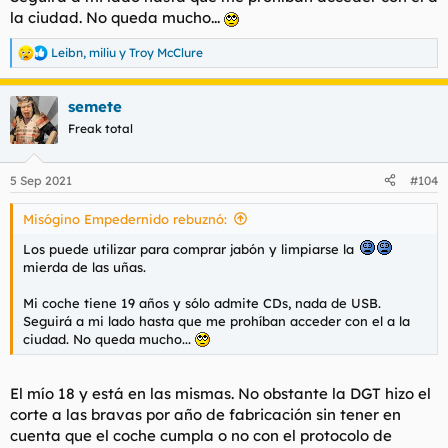
la ciudad. No queda mucho...
Leibn
,
miliu
y
Troy McClure
R
e
a
semete
c
c
Freak total
i
o
n
5 Sep 2021
#104
e
s
Misógino Empedernido rebuznó:
:
Los puede utilizar para comprar jabón y limpiarse la
mierda de las uñas.
Mi coche tiene 19 años y sólo admite CDs, nada de USB.
Seguirá a mi lado hasta que me prohíban acceder con el a la
ciudad. No queda mucho...
El mío 18 y está en las mismas. No obstante la DGT hizo el
corte a las bravas por año de fabricación sin tener en
cuenta que el coche cumpla o no con el protocolo de