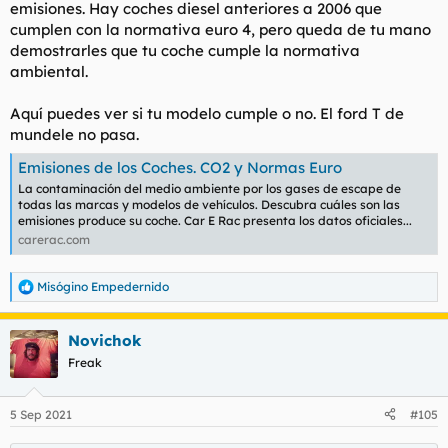
emisiones. Hay coches diesel anteriores a 2006 que
cumplen con la normativa euro 4, pero queda de tu mano
demostrarles que tu coche cumple la normativa
ambiental.
Aquí puedes ver si tu modelo cumple o no. El ford T de
mundele no pasa.
Emisiones de los Coches. CO2 y Normas Euro
La contaminación del medio ambiente por los gases de escape de
todas las marcas y modelos de vehículos. Descubra cuáles son las
emisiones produce su coche. Car E Rac presenta los datos oficiales...
carerac.com
Misógino Empedernido
R
e
a
Novichok
c
c
Freak
i
o
n
5 Sep 2021
#105
e
s