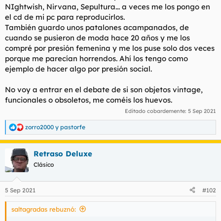
NIghtwish, Nirvana, Sepultura... a veces me los pongo en
l
i
el cd de mi pc para reproducirlos.
t
o
e
También guardo unos patalones acampanados, de
m
cuando se pusieron de moda hace 20 años y me los
a
compré por presión femenina y me los puse solo dos veces
porque me parecían horrendos. Ahí los tengo como
ejemplo de hacer algo por presión social.
No voy a entrar en el debate de si son objetos vintage,
funcionales o obsoletos, me coméis los huevos.
Editado cobardemente:
5 Sep 2021
zorro2000
y
pastorfe
R
e
a
Retraso Deluxe
c
c
Clásico
i
o
n
5 Sep 2021
#102
e
s
saltagradas rebuznó:
: