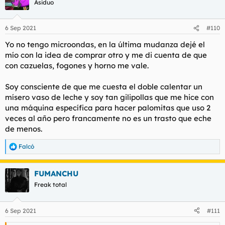
Asiduo
6 Sep 2021
#110
Yo no tengo microondas, en la última mudanza dejé el
mío con la idea de comprar otro y me di cuenta de que
con cazuelas, fogones y horno me vale.
Soy consciente de que me cuesta el doble calentar un
mísero vaso de leche y soy tan gilipollas que me hice con
una máquina específica para hacer palomitas que uso 2
veces al año pero francamente no es un trasto que eche
de menos.
Falcó
R
e
a
FUMANCHU
c
c
Freak total
i
o
n
6 Sep 2021
#111
e
s