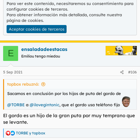
:
Para ver este contenido, necesitaremos su consentimiento para
configurar cookies de terceros.
Para obtener información más detallada, consulte nuestra
página de cookies
.
Aceptar cookies de terceros
ensaladadeestacas
E
Emiliou tengo miedou
5 Sep 2021
#106
topbox rebuznó:
Sacamos en conclusión por los hijos de puta del gordo de
@TORBE
a
@ilovegintonic
, que el gordo usa teléfono fijo
El gordo es un hijo de la gran puta por muy temprano que
se levante.
TORBE
y
topbox
R
e