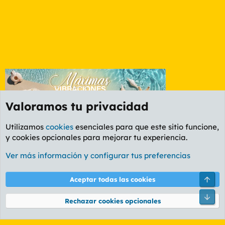
Valoramos tu privacidad
Utilizamos
cookies
esenciales para que este sitio funcione,
y cookies opcionales para mejorar tu experiencia.
Foro General
Ver más información y configurar tus preferencias
Cookies
PL OLDSTYLE AMARILLO
Cambiar fuente
Español (ES)
Arri
Aceptar todas las cookies
Contáctanos
Términos y reglas
Política de privacidad
Ayuda
R
Pie
S
Rechazar cookies opcionales
S
®
Community platform by XenForo
© 2010-2026 XenForo Ltd.