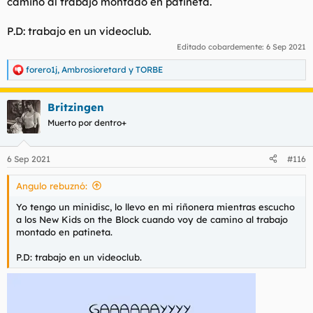
camino al trabajo montado en patineta.
P.D: trabajo en un videoclub.
Editado cobardemente:
6 Sep 2021
forero1j
,
Ambrosioretard
y
TORBE
R
e
a
Britzingen
c
c
Muerto por dentro+
i
o
n
6 Sep 2021
#116
e
s
Angulo rebuznó:
:
Yo tengo un minidisc, lo llevo en mi riñonera mientras escucho
a los New Kids on the Block cuando voy de camino al trabajo
montado en patineta.
P.D: trabajo en un videoclub.