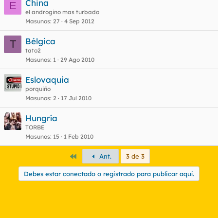
China
E
el androgino mas turbado
Masunos
27
4 Sep 2012
Bélgica
T
tato2
Masunos
1
29 Ago 2010
Eslovaquia
porquiño
Masunos
2
17 Jul 2010
Hungría
TORBE
Masunos
15
1 Feb 2010
Primero
Ant.
3 de 3
Debes estar conectado o registrado para publicar aquí.