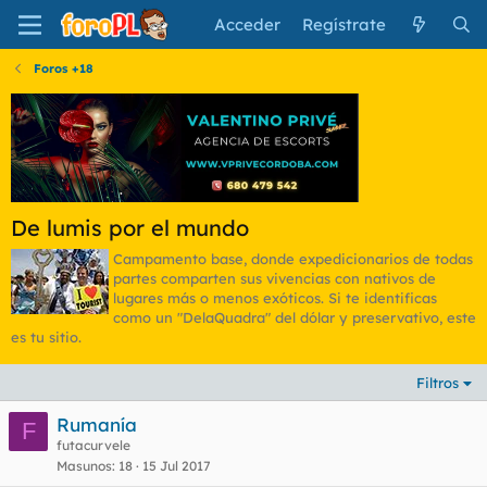
Acceder
Regístrate
Foros +18
De lumis por el mundo
Campamento base, donde expedicionarios de todas
partes comparten sus vivencias con nativos de
lugares más o menos exóticos. Si te identificas
como un "DelaQuadra" del dólar y preservativo, este
es tu sitio.
Filtros
Rumanía
F
futacurvele
Masunos
18
15 Jul 2017