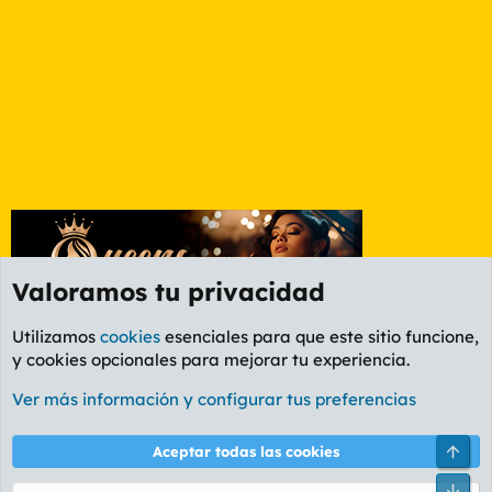
Valoramos tu privacidad
Utilizamos
cookies
esenciales para que este sitio funcione,
y cookies opcionales para mejorar tu experiencia.
Foros +18
Ver más información y configurar tus preferencias
Cookies
PL OLDSTYLE AMARILLO
Cambiar fuente
Español (ES)
Arri
Aceptar todas las cookies
Contáctanos
Términos y reglas
Política de privacidad
Ayuda
R
Pie