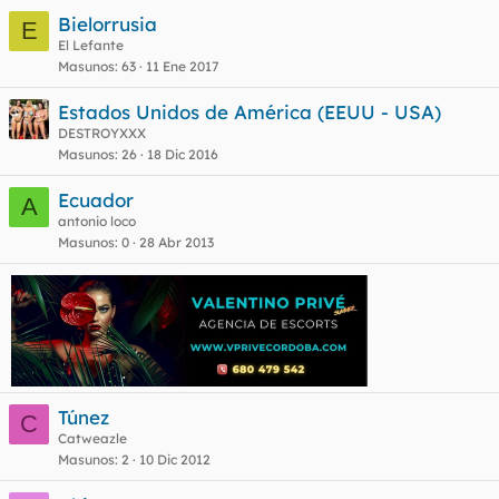
Bielorrusia
E
El Lefante
Masunos
63
11 Ene 2017
Estados Unidos de América (EEUU - USA)
DESTROYXXX
Masunos
26
18 Dic 2016
Ecuador
A
antonio loco
Masunos
0
28 Abr 2013
Túnez
C
Catweazle
Masunos
2
10 Dic 2012