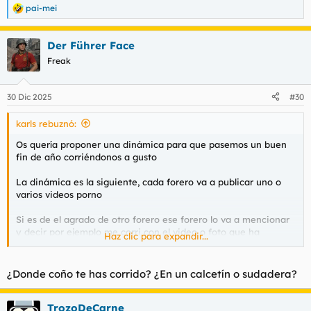
pai-mei
R
e
a
Der Führer Face
c
c
Freak
i
o
n
30 Dic 2025
#30
e
s
karls rebuznó:
:
Os quería proponer una dinámica para que pasemos un buen
fin de año corriéndonos a gusto
La dinámica es la siguiente, cada forero va a publicar uno o
varios videos porno
Si es de el agrado de otro forero ese forero lo va a mencionar
y decir por ejemplo me corri con el video o foto que ha
Haz clic para expandir...
publicado
@serdo
o con el video de
@Bruce Harper
etc
Y sube una foto de su corrida
¿Donde coño te has corrido? ¿En un calcetín o sudadera?
Si el video no os ha gustado le dejáis un hijo de puta y si si si
TrozoDeCarne