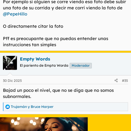
Por ejemplo si alguien se corre viendo esa foto debe subir
una foto de su corrida y decir me corri viendo la foto de
@PepeHillo
O directamente citar la foto
Pff es preocupante que no puedas entender unas
instrucciones tan simples
Empty Words
El pariento de Empta Worda
Moderador
30 Dic 2025
#35
Bajad un poco el nivel, que no se diga que no somos
subnormales.
Trujamán
y
Bruce Harper
R
e
a
c
c