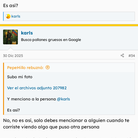
Es así?
karls
R
e
a
karls
c
c
Busco pollones gruesos en Google
i
o
n
30 Dic 2025
#34
e
s
PepeHillo rebuznó:
:
Subo mi foto
Ver el archivos adjunto 207982
Y menciono a la persona
@karls
Es así?
No, no es así, solo debes mencionar a alguien cuando te
corriste viendo algo que puso otra persona