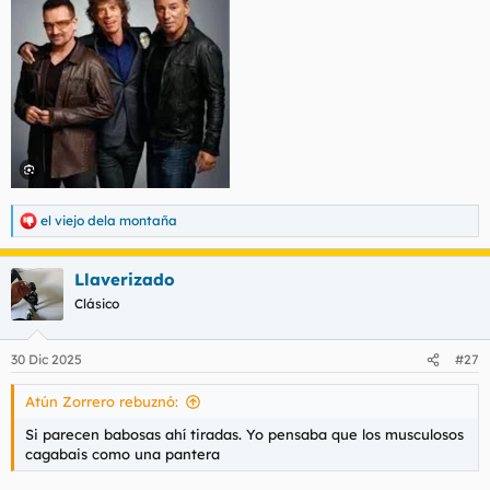
t
o
e
m
a
el viejo dela montaña
R
e
a
Llaverizado
c
c
Clásico
i
o
n
30 Dic 2025
#27
e
s
Atún Zorrero rebuznó:
:
Si parecen babosas ahí tiradas. Yo pensaba que los musculosos
cagabais como una pantera