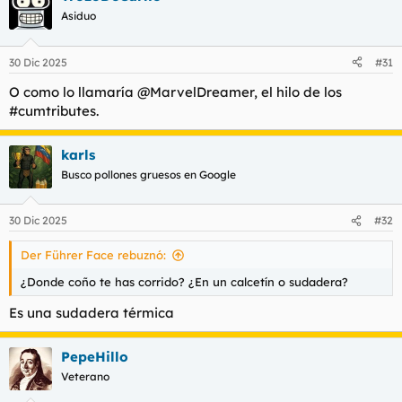
os ha gustado dejar un like
Asiduo
Al final podemos inventar algunos premios a los videos que
tengan más likes o a las mejores fotos de corridas (por ejemplo
30 Dic 2025
#31
si alguien se corre mucho etc)
O como lo llamaría @MarvelDreamer, el hilo de los
Bueno empiezo yo, me he corrido con esta foto que ha puesto
#cumtributes.
@miliu
karls
Ver el archivos adjunto 207971
Busco pollones gruesos en Google
Ver el archivos adjunto 207972
30 Dic 2025
#32
Ahora subo mi foto o video
Der Führer Face rebuznó:
¿Donde coño te has corrido? ¿En un calcetín o sudadera?
Es una sudadera térmica
PepeHillo
Veterano