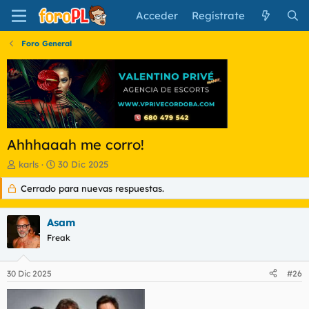
Acceder
Regístrate
Foro General
Ahhhaaah me corro!
I
F
karls
30 Dic 2025
n
e
Cerrado para nuevas respuestas.
i
c
c
h
i
a
Asam
a
d
d
Freak
e
o
i
r
n
30 Dic 2025
#26
d
i
e
c
l
i