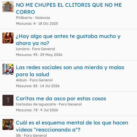
s
NO ME CHUPES EL CLITORIS QUE NO ME
CORRO
Philberto
Valencia
Masunos
4
18 Dic 2025
¿Hay algo que antes te gustaba mucho y
ahora ya no?
lumiaro
Foro General
Masunos
93
29 May 2026
Las redes sociales son una mierda y malas
para la salud
Alduin
Foro General
Masunos
83
14 Jul 2026
Caritas me da asco por estas cosas
T
tostadas de aguacate
Foro General
Masunos
78
9 Jul 2026
Cuál es el esquema mental de los que hacen
videos "reaccionando a"?
Slk
Foro General