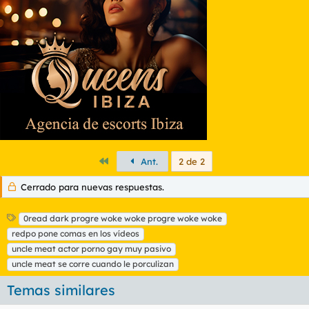
i
o
n
e
s
:
Primero
Ant.
2 de 2
Cerrado para nuevas respuestas.
E
0read dark progre woke woke progre woke woke
t
redpo pone comas en los vídeos
i
uncle meat actor porno gay muy pasivo
q
uncle meat se corre cuando le porculizan
u
e
Temas similares
t
a