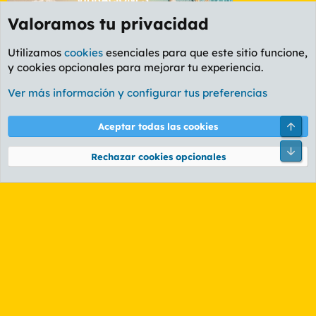
Valoramos tu privacidad
Utilizamos
cookies
esenciales para que este sitio funcione,
y cookies opcionales para mejorar tu experiencia.
Foro General
Ver más información y configurar tus preferencias
Cookies
PL OLDSTYLE AMARILLO
Cambiar fuente
Español (ES)
Arri
Aceptar todas las cookies
Contáctanos
Términos y reglas
Política de privacidad
Ayuda
R
Pie
S
Rechazar cookies opcionales
S
®
Community platform by XenForo
© 2010-2026 XenForo Ltd.