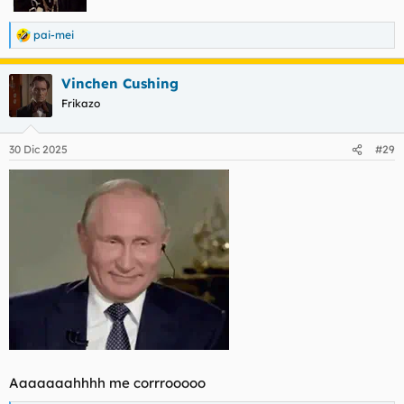
pai-mei
R
e
a
Vinchen Cushing
c
c
Frikazo
i
o
n
30 Dic 2025
#29
e
s
:
Aaaaaaahhhh me corrrooooo