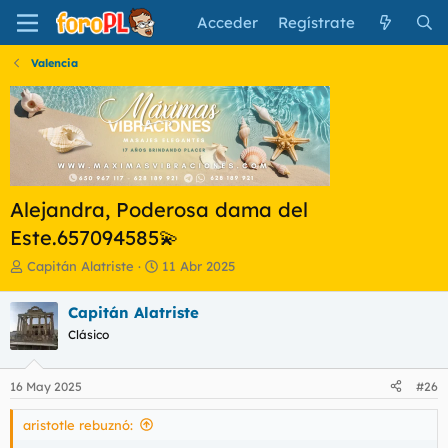
Acceder
Regístrate
Valencia
Alejandra, Poderosa dama del
Este.657094585💫
I
F
Capitán Alatriste
11 Abr 2025
n
e
i
c
Capitán Alatriste
c
h
Clásico
i
a
a
d
d
e
16 May 2025
#26
o
i
r
n
aristotle rebuznó:
d
i
e
c