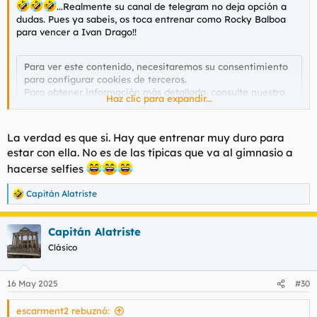
...Realmente su canal de telegram no deja opción a
dudas. Pues ya sabeis, os toca entrenar como Rocky Balboa
para vencer a Ivan Drago!!
Para ver este contenido, necesitaremos su consentimiento
para configurar cookies de terceros.
Para obtener información más detallada, consulte nuestra
Haz clic para expandir...
página de cookies
.
Aceptar cookies de terceros
La verdad es que si. Hay que entrenar muy duro para
estar con ella. No es de las típicas que va al gimnasio a
hacerse selfies
Capitán Alatriste
R
e
a
Capitán Alatriste
c
c
Clásico
i
o
n
16 May 2025
#30
e
s
escarment2 rebuznó:
: