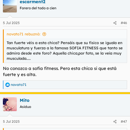
escarment2
Forero del todo a cien
5 Jul 2025
#46
novato71 rebuznó:
Tan fuerte véis a esta chica? Pensáis que su fisico se iguala en
musculatura y fuerza a la famosa SOFIA FITNESS que tanto se
admira desde este foro? Aquella chica,por foto, se la veía muy
musculada.....
No conozco a sofía fitness. Pero esta chica si que está
fuerte y es alta.
novato71
R
e
a
Mito
c
c
Asiduo
i
o
n
5 Jul 2025
#47
e
s