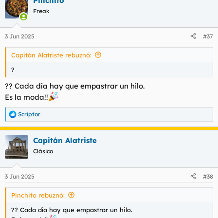
Pinchito
traer y atraer más compañeras y en nuestra mano está
ponérselo fácil. Creo que debe conocerse.
Freak
(No creo que conozca el foro si bien es el tipo de dama de
gran inteligencia)
3 Jun 2025
#37
Capitán Alatriste rebuznó:
?
?? Cada día hay que empastrar un hilo.
Es la moda!!
Scriptor
R
e
a
Capitán Alatriste
c
c
Clásico
i
o
n
3 Jun 2025
#38
e
s
Pinchito rebuznó:
:
?? Cada día hay que empastrar un hilo.