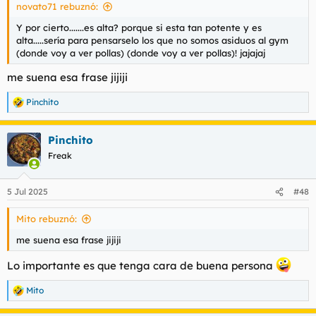
novato71 rebuznó:
:
Y por cierto.......es alta? porque si esta tan potente y es
alta.....sería para pensarselo los que no somos asiduos al gym
(donde voy a ver pollas) (donde voy a ver pollas)! jajajaj
me suena esa frase jijiji
Pinchito
R
e
a
Pinchito
c
c
Freak
i
o
n
5 Jul 2025
#48
e
s
Mito rebuznó:
:
me suena esa frase jijiji
Lo importante es que tenga cara de buena persona
Mito
R
e