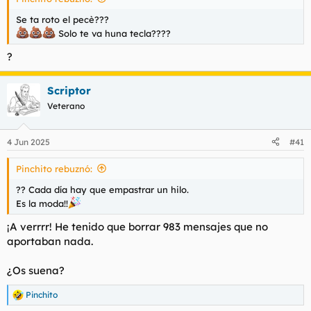
Se ta roto el pecè???
Solo te va huna tecla????
?
Scriptor
Veterano
4 Jun 2025
#41
Pinchito rebuznó:
?? Cada día hay que empastrar un hilo.
Es la moda!!
¡A verrrr! He tenido que borrar 983 mensajes que no
aportaban nada.
¿Os suena?
Pinchito
R
e