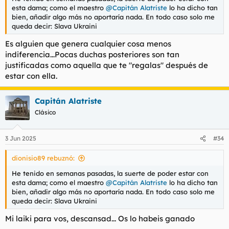
Pecho: Operado pero atractivo
esta dama; como el maestro
@Capitán Alatriste
lo ha dicho tan
Culo: Firme y prieto
bien, añadir algo más no aportaría nada. En todo caso solo me
Piercings y tattos: Tattoos que acompañan su forma de ser.
queda decir: Slava Ukraini
Defectos corporales: Ese cuerpo no se lo ha dado Dios, es su
Es alguien que genera cualquier cosa menos
pleno y puro trabajo.
Actitud: Proactiva
indiferencia...Pocas duchas posteriores son tan
Conversación: Buena, las damas del Este son muy inteligentes.
justificadas como aquella que te "regalas" después de
Besos: Todos
estar con ella.
Fuma: Ni idea
Francés: Sublime, sin
Forniqueo: La cabalgata de las Walkirias
Capitán Alatriste
Griego: a partir hora con extra
Clásico
Lo mejor: Esa actitud en ese cuerpo.
Lo peor: Un caballero no lo dice.
¿Repetir? Sin duda
3 Jun 2025
#34
¿Recomendable? Solo si te gusta vivir el sexo intensamente.
dionisio89 rebuznó:
Hacía ya dias que ese anuncio me rondaba por la cabeza y
He tenido en semanas pasadas, la suerte de poder estar con
sabemos como las damas del Este son una suerte de cara o
esta dama; como el maestro
@Capitán Alatriste
lo ha dicho tan
cruz pero, ante las ultimas experiencias me armo de valor y
bien, añadir algo más no aportaría nada. En todo caso solo me
quedamos.
queda decir: Slava Ukraini
Me recibe una verdadera walkirya de comic. Cuerpo trabajado,
Mi laiki para vos, descansad... Os lo habeis ganado
labios poderosos y estrecha cintura. Una luchadora del Valhalla
quien me recordó a otra dama de similar procedencia.