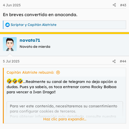
n
4 Jun 2025
#43
e
s
En breves convertido en anaconda.
:
Scriptor
y
Capitán Alatriste
R
e
a
novato71
c
c
Novato de mierda
i
o
n
5 Jul 2025
#44
e
s
Capitán Alatriste rebuznó:
:
...Realmente su canal de telegram no deja opción a
dudas. Pues ya sabeis, os toca entrenar como Rocky Balboa
para vencer a Ivan Drago!!
Para ver este contenido, necesitaremos su consentimiento
para configurar cookies de terceros.
Para obtener información más detallada, consulte nuestra
Haz clic para expandir...
página de cookies
.