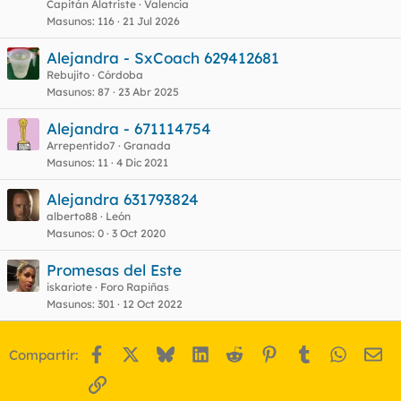
Capitán Alatriste
Valencia
a
s
Masunos
116
21 Jul 2026
Alejandra - SxCoach 629412681
Rebujito
Córdoba
Masunos
87
23 Abr 2025
Alejandra - 671114754
Arrepentido7
Granada
Masunos
11
4 Dic 2021
Alejandra 631793824
alberto88
León
Masunos
0
3 Oct 2020
Promesas del Este
iskariote
Foro Rapiñas
Masunos
301
12 Oct 2022
Facebook
X
Bluesky
LinkedIn
Reddit
Pinterest
Tumblr
WhatsA
Em
Compartir:
Enlace