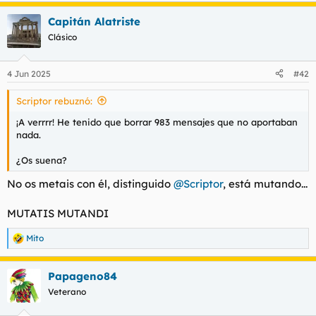
a
Capitán Alatriste
c
c
Clásico
i
o
n
4 Jun 2025
#42
e
s
Scriptor rebuznó:
:
¡A verrrr! He tenido que borrar 983 mensajes que no aportaban
nada.
¿Os suena?
No os metais con él, distinguido
@Scriptor
, está mutando...
MUTATIS MUTANDI
Mito
R
e
a
Papageno84
c
c
Veterano
i
o