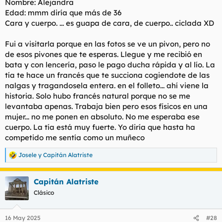
Nombre: Alejandra
Edad: mmm diría que más de 36
Cara y cuerpo. ... es guapa de cara, de cuerpo.. ciclada XD
Fui a visitarla porque en las fotos se ve un pivon, pero no
de esos pivones que te esperas. Llegue y me recibió en
bata y con lencería, paso le pago ducha rápida y al lío. La
tía te hace un francés que te succiona cogiendote de las
nalgas y tragandosela entera. en el folleto... ahí viene la
historia. Solo hubo francés natural porque no se me
levantaba apenas. Trabaja bien pero esos físicos en una
mujer... no me ponen en absoluto. No me esperaba ese
cuerpo. La tía está muy fuerte. Yo diría que hasta ha
competido me sentía como un muñeco
Josele
y
Capitán Alatriste
R
e
a
Capitán Alatriste
c
c
Clásico
i
o
n
16 May 2025
#28
e