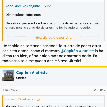
Ver el archivos adjunto 187156
Distinguidos caballeros,
He estado pensando sobre si escribir esta experiencia o no en
el foro mas la suma de detalles me ha llevado a hacerlo.
Una experiencia completamente distinta por la gran carga de
Haz clic para expandir...
sexualidad que conlleva una mujer del Este como es Alexandra.
La tentación me llevaba a hacer comparaciones sobre su
He tenido en semanas pasadas, la suerte de poder estar
"explosividad" pero hubieran sido completamente
con esta dama; como el maestro
@Capitán Alatriste
lo ha
inapropiadas.
dicho tan bien, añadir algo más no aportaría nada. En
todo caso solo me queda decir: Slava Ukraini
Nacionalidad: Ucrania
Forma de Contacto: Whattsapp
Fecha aproximada: Esta Semana
Capitán Alatriste
Telegram:
𝑨𝒍𝒆𝒙𝒂𝒏𝒅𝒓𝒂4𝒖
Clásico
Lugar: C/Menorca
Higiene: Perfecta
Precio: 100€ 45min
3 Jun 2025
#33
Edad: veintimuchos o treintaninguno?
Cara: Guapa,
dionisio89 rebuznó:
Pelo: Rubio
Cuerpo: Fitness total
He tenido en semanas pasadas, la suerte de poder estar con