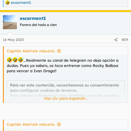
escarment2
R
e
a
escarment2
c
c
Forero del todo a cien
i
o
n
16 May 2025
#29
e
s
Capitán Alatriste rebuznó:
:
...Realmente su canal de telegram no deja opción a
dudas. Pues ya sabeis, os toca entrenar como Rocky Balboa
para vencer a Ivan Drago!!
Para ver este contenido, necesitaremos su consentimiento
para configurar cookies de terceros.
Para obtener información más detallada, consulte nuestra
Haz clic para expandir...
página de cookies
.
Aceptar cookies de terceros
Capitán Alatriste rebuznó: