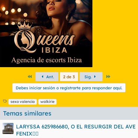
Primero
Último
Ant.
2 de 3
Sig.
Debes iniciar sesión o registrarte para responder aquí.
E
sexo valencia
walkirie
t
Temas similares
i
q
u
LARYSSA 625986680, O EL RESURGIR DEL AVE
e
FENIX🐦‍🔥
t