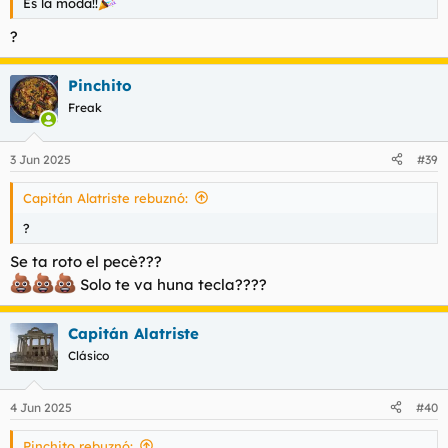
Es la moda!!
?
Pinchito
Freak
3 Jun 2025
#39
Capitán Alatriste rebuznó:
?
Se ta roto el pecè???
Solo te va huna tecla????
Capitán Alatriste
Clásico
4 Jun 2025
#40
Pinchito rebuznó: