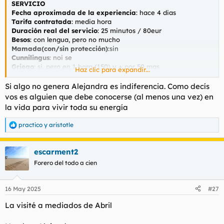
SERVICIO
l
i
Fecha aproximada de la experiencia
: hace 4 dias
t
o
Tarifa contratada
: media hora
e
Duración real del servicio
: 25 minutos / 80eur
m
Besos
: con lengua, pero no mucho
a
Mamada(con/sin protección)
:sin
Cunnilingus
: noi se
Griego
: si, pero en 1 hora (150) y + por 50 mas
Haz clic para expandir...
Valoración de la experiencia(0 a 10)
: 8
¿Repetirías?
: no, pero recomiendo
Si algo no genera Alejandra es indiferencia. Como decís
vos es alguien que debe conocerse (al menos una vez) en
Relato del encuentro
la vida para vivir toda su energía
Ducha y empezamos. Tiene una energía de otro nivel. El
francés, dedicado como dijo el compañero arriba, y además
practico
y
aristotle
R
está incluido hasta el final en el precio.
e
Tiene un cuerpo espectacular, se mueve muy bien y hace todo
a
como tú quieres, en todas las posturas. Le gustan todas las
escarment2
c
posiciones.
c
Forero del todo a cien
Pero las tetas… no sé. Son operadas y ella hace mucho deporte,
i
por eso tiene un cuerpo muy bueno y firme, pero las tetas no
o
me gustaron. Muy artificiales.
n
16 May 2025
#27
e
Pero aparte de eso, muy buena opción. Una vez en la vida,
s
cada persona tiene que probar una chica como ella: cuerpo
La visité a mediados de Abril
:
fitness, tatuajes, labios ROJOS y un choker en el cuello que te
hace entender que ahora empieza una guerra muy intensiva.