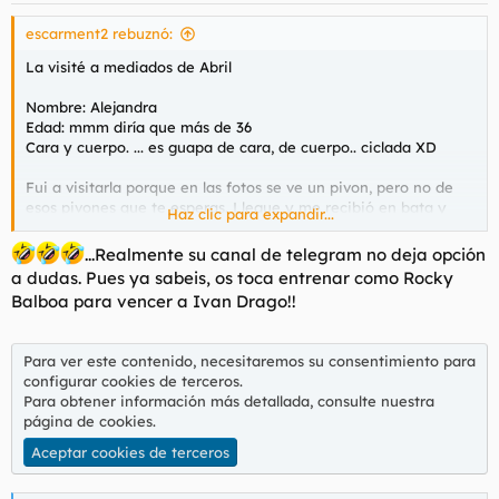
s
escarment2 rebuznó:
:
La visité a mediados de Abril
Nombre: Alejandra
Edad: mmm diría que más de 36
Cara y cuerpo. ... es guapa de cara, de cuerpo.. ciclada XD
Fui a visitarla porque en las fotos se ve un pivon, pero no de
esos pivones que te esperas. Llegue y me recibió en bata y
Haz clic para expandir...
con lencería, paso le pago ducha rápida y al lío. La tía te hace
un francés que te succiona cogiendote de las nalgas y
...Realmente su canal de telegram no deja opción
tragandosela entera. en el folleto... ahí viene la historia. Solo
a dudas. Pues ya sabeis, os toca entrenar como Rocky
hubo francés natural porque no se me levantaba apenas.
Balboa para vencer a Ivan Drago!!
Trabaja bien pero esos físicos en una mujer... no me ponen en
absoluto. No me esperaba ese cuerpo. La tía está muy fuerte.
Yo diría que hasta ha competido me sentía como un muñeco
Para ver este contenido, necesitaremos su consentimiento para
configurar cookies de terceros.
Para obtener información más detallada, consulte nuestra
página de cookies
.
Aceptar cookies de terceros