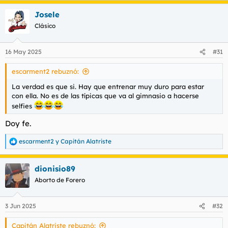
a
Josele
c
c
Clásico
i
o
n
16 May 2025
#31
e
s
escarment2 rebuznó:
:
La verdad es que si. Hay que entrenar muy duro para estar
con ella. No es de las típicas que va al gimnasio a hacerse
selfies
Doy fe.
escarment2
y
Capitán Alatriste
R
e
a
dionisio89
c
c
Aborto de Forero
i
o
n
3 Jun 2025
#32
e
s
Capitán Alatriste rebuznó:
: