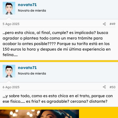
a
novato71
c
c
Novato de mierda
i
o
n
5 Ago 2025
#49
e
s
...pero esta chica, al final, cumple? es implicada? busca
:
agradar o plantea todo como un mero trámite para
acabar lo antes posible???? Porque su tarifa está en los
150 euros la hora y despues de mi última experiencia en
felina.....
novato71
Novato de mierda
6 Ago 2025
#50
,,,y sobre todo, como es esta chica en el trato, porque con
ese fisico...... es fria? es agradable? cercana? distante?