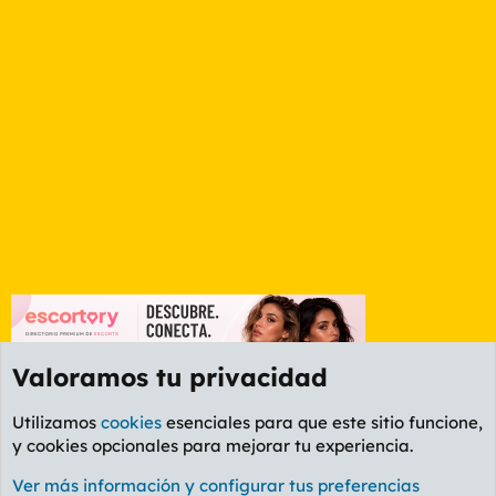
Valoramos tu privacidad
Utilizamos
cookies
esenciales para que este sitio funcione,
y cookies opcionales para mejorar tu experiencia.
Valencia
Ver más información y configurar tus preferencias
Cookies
PL OLDSTYLE AMARILLO