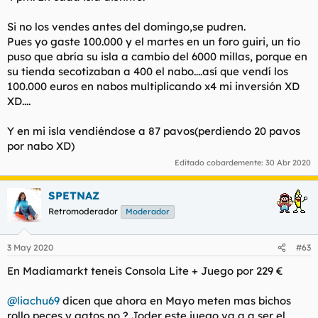
Si no los vendes antes del domingo,se pudren.
Pues yo gaste 100.000 y el martes en un foro guiri, un tío
puso que abría su isla a cambio del 6000 millas, porque en
su tienda secotizaban a 400 el nabo....así que vendí los
100.000 euros en nabos multiplicando x4 mi inversión XD
XD....
Y en mi isla vendiéndose a 87 pavos(perdiendo 20 pavos
por nabo XD)
Editado cobardemente:
30 Abr 2020
SPETNAZ
Retromoderador
Moderador
3 May 2020
#63
En Madiamarkt teneis Consola Lite + Juego por 229 €
@liachu69
dicen que ahora en Mayo meten mas bichos
rollo peces y gatos no ? Joder este juego va a a ser el