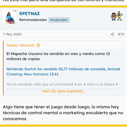
SPETNAZ
Retromoderador
Moderador
7 May 2020
#70
Tuzaro rebuznó:
El Mapache Usurero ha vendido en mes y medio como 13
millones de copias
Nintendo Switch ha vendido 55,77 millones de consolas, Animal
Crossing: New Horizons 13,41
Ya ha vendido más que el Uncharted 4 en 4 años o el Gears 4
en tres años y medio Después a algunos nos le computa en el
Haz clic para expandir...
cerebelo que Nintendo no necesita rebajar a 20-30€ sus
hezclusivos
a los 6-9 meses de su salida
Algo tiene que tener el juego desde luego, lo mismo hay
No está mal para una compañía de cartoneros y moñecos.
técnicas de control mental o marketing encubierto que no
conocemos.