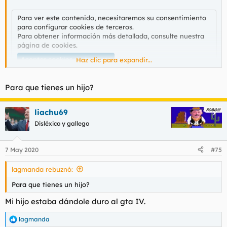
Para ver este contenido, necesitaremos su consentimiento
para configurar cookies de terceros.
Para obtener información más detallada, consulte nuestra
página de cookies
.
Aceptar cookies de terceros
Haz clic para expandir...
Para que tienes un hijo?
liachu69
Disléxico y gallego
7 May 2020
#75
lagmanda rebuznó:
Para que tienes un hijo?
Mi hijo estaba dándole duro al gta IV.
lagmanda
R