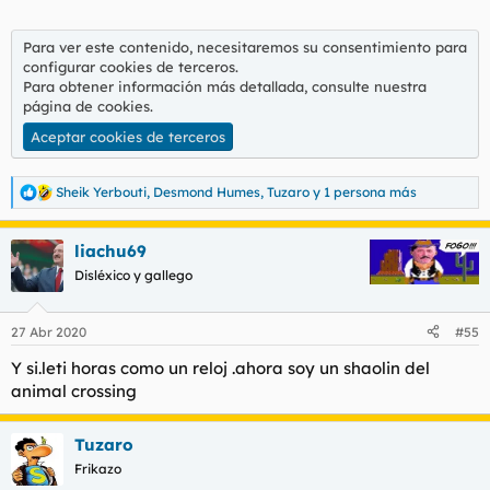
Para ver este contenido, necesitaremos su consentimiento para
configurar cookies de terceros.
Para obtener información más detallada, consulte nuestra
página de cookies
.
Aceptar cookies de terceros
Sheik Yerbouti
,
Desmond Humes
,
Tuzaro
y 1 persona más
R
e
a
liachu69
c
c
Disléxico y gallego
i
o
n
27 Abr 2020
#55
e
s
Y si.leti horas como un reloj .ahora soy un shaolin del
:
animal crossing
Tuzaro
Frikazo