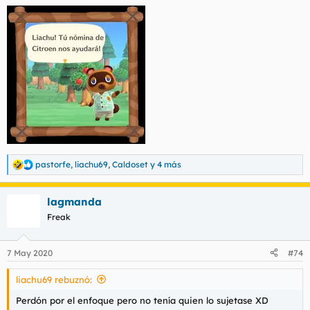
pastorfe
,
liachu69
,
Caldoset
y 4 más
R
e
a
lagmanda
c
c
Freak
i
o
n
7 May 2020
#74
e
s
liachu69 rebuznó:
:
Perdón por el enfoque pero no tenía quien lo sujetase XD