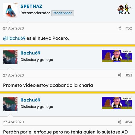
l
i
SPETNAZ
t
o
Retromoderador
Moderador
e
m
a
27 Abr 2020
#52
@liachu69
es el nuevo Pocero.
liachu69
Disléxico y gallego
27 Abr 2020
#53
Prometo video.estoy acabando la charla
liachu69
Disléxico y gallego
27 Abr 2020
#54
Perdón por el enfoque pero no tenía quien lo sujetase XD