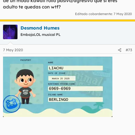
de un modo kawaii rollo pasivo/agresivo que si eres
adulto te quedas con wtf?
Editado cobardemente:
7 May 2020
Desmond Humes
EmbajaLOL musical PL
7 May 2020
#73