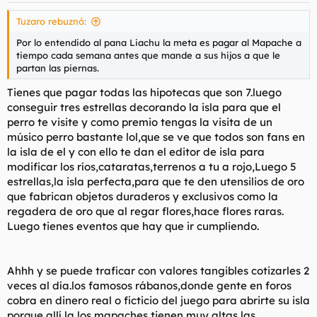
Tuzaro rebuznó:
Por lo entendido al pana Liachu la meta es pagar al Mapache a
tiempo cada semana antes que mande a sus hijos a que le
partan las piernas.
Tienes que pagar todas las hipotecas que son 7.luego
conseguir tres estrellas decorando la isla para que el
perro te visite y como premio tengas la visita de un
músico perro bastante lol,que se ve que todos son fans en
la isla de el y con ello te dan el editor de isla para
modificar los ríos,cataratas,terrenos a tu a rojo,Luego 5
estrellas,la isla perfecta,para que te den utensilios de oro
que fabrican objetos duraderos y exclusivos como la
regadera de oro que al regar flores,hace flores raras.
Luego tienes eventos que hay que ir cumpliendo.
Ahhh y se puede traficar con valores tangibles cotizarles 2
veces al día.los famosos rábanos,donde gente en foros
cobra en dinero real o ficticio del juego para abrirte su isla
porque allí la los mapaches tienen muy altas las