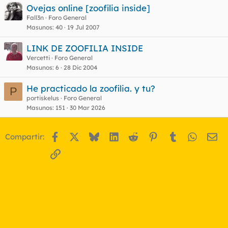
u
Ovejas online [zoofilia inside]
e
Fall3n
Foro General
t
Masunos
40
19 Jul 2007
a
s
LINK DE ZOOFILIA INSIDE
Vercetti
Foro General
Masunos
6
28 Dic 2004
He practicado la zoofilia. y tu?
P
portiskelus
Foro General
Masunos
151
30 Mar 2026
Facebook
X
Bluesky
LinkedIn
Reddit
Pinterest
Tumblr
WhatsA
Em
Compartir:
Enlace