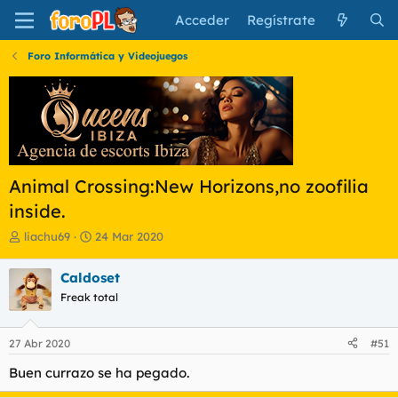
Acceder
Regístrate
Foro Informática y Videojuegos
Animal Crossing:New Horizons,no zoofilia
inside.
I
F
liachu69
24 Mar 2020
n
e
i
c
Caldoset
c
h
Freak total
i
a
a
d
d
e
27 Abr 2020
#51
o
i
r
n
Buen currazo se ha pegado.
d
i
e
c