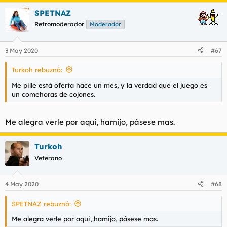
a
SPETNAZ
c
c
Retromoderador
Moderador
i
o
n
3 May 2020
#67
e
s
Turkoh rebuznó:
:
Me pille está oferta hace un mes, y la verdad que el juego es
un comehoras de cojones.
Me alegra verle por aqui, hamijo, pásese mas.
Turkoh
Veterano
4 May 2020
#68
SPETNAZ rebuznó:
Me alegra verle por aqui, hamijo, pásese mas.