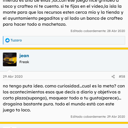
mierda es una de ellas ,lol..con ese juego hice grindeo a
saco y crafteo ni te cuento. si te fijas en el video,la isla la
monte para que los recursos esten cerca mio y la tienda y
el ayuntamiento pegaditos y al lado un banco de crafteo
para hacer todo a machetazo.
Editado cobardemente:
28 Abr 2020
Tuzaro
R
e
a
jean
c
c
Freak
i
o
n
29 Abr 2020
#58
e
s
no tengo puta idea. como curiosidad...cual es la meta? con
:
los acontecimientos esos que decís a diario y objetivos a
corto plazo(supongo), maquear todo a tu gusto(parece)...
drogaina bastante pura. todo el mundo está con este
juego to loco.
Editado cobardemente:
29 Abr 2020