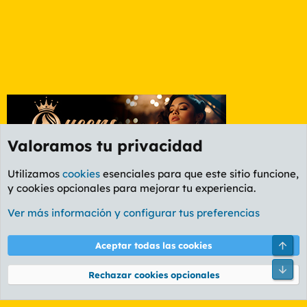
Valoramos tu privacidad
Utilizamos
cookies
esenciales para que este sitio funcione,
y cookies opcionales para mejorar tu experiencia.
Foro Informática y Videojuegos
Ver más información y configurar tus preferencias
Cookies
PL OLDSTYLE AMARILLO
Cambiar fuente
Español (ES)
Arri
Aceptar todas las cookies
Contáctanos
Términos y reglas
Política de privacidad
Ayuda
R
Pie
S
Rechazar cookies opcionales
S
®
Community platform by XenForo
© 2010-2026 XenForo Ltd.