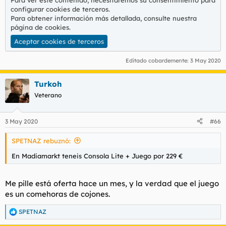
configurar cookies de terceros.
Para obtener información más detallada, consulte nuestra
página de cookies
.
Aceptar cookies de terceros
Editado cobardemente:
3 May 2020
Turkoh
Veterano
3 May 2020
#66
SPETNAZ rebuznó:
En Madiamarkt teneis Consola Lite + Juego por 229 €
Me pille está oferta hace un mes, y la verdad que el juego
es un comehoras de cojones.
SPETNAZ
R
e