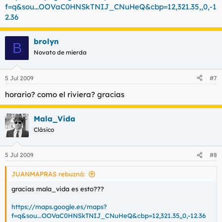
f=q&sou...OOVaC0HNSkTNIJ_CNuHeQ&cbp=12,321.35,,0,-1
2.36
brolyn
B
Novato de mierda
5 Jul 2009
#7
horario? como el riviera? gracias
Mala_Vida
Clásico
5 Jul 2009
#8
JUANMAPRAS rebuznó:
gracias mala_vida es esto???
https://maps.google.es/maps?
f=q&sou...OOVaC0HNSkTNIJ_CNuHeQ&cbp=12,321.35,,0,-12.36