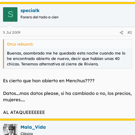
t
o
e
specialk
S
m
Forero del todo a cien
a
5 Jul 2009
#2
Orco rebuznó:
Buenas, asombrado me he quedado esta noche cuando me lo
he encontrado abierto de nuevo, decir que habían unas 40
chicas. Tenemos alternativa al cierre de Riviera.
Es cierto que han abierto en Menchus????
Datos....mas datos please, si ha cambiado o no, los precios,
mujeres.....
AL ATAQUEEEEEEE
Mala_Vida
Clásico