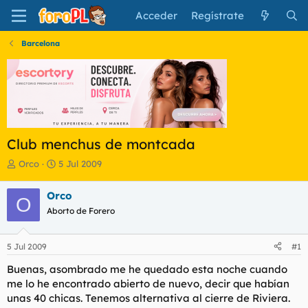
Acceder
Regístrate
Barcelona
Club menchus de montcada
I
F
Orco
5 Jul 2009
n
e
i
c
Orco
O
c
h
Aborto de Forero
i
a
a
d
d
e
5 Jul 2009
#1
o
i
r
n
Buenas, asombrado me he quedado esta noche cuando
d
i
me lo he encontrado abierto de nuevo, decir que habían
e
c
unas 40 chicas. Tenemos alternativa al cierre de Riviera.
l
i