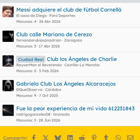
Messi adquiere el club de fútbol Cornellá
El socio de Diego
Foro Deportes
Masunos
4
26 Abr 2026
Club calle Mariano de Cerezo
fernandorubiosanadrian
Zaragoza
Masunos
3
17 Abr 2026
Club los Ángeles de Charlie
Ciudad Real
RayserMan el Reverendo
Castilla-La Mancha
Masunos
0
5 Feb 2026
Gabriela Club Los Ángeles Alcaracejos
ElQueObserva
Córdoba
Masunos
9
7 Oct 2025
Fue la peor experiencia de mi vida 612231843
rodrigogonzales08
Granada
Masunos
3
28 Jun 2026
Facebook
X
Bluesky
LinkedIn
Reddit
Pinterest
Tumblr
WhatsA
Em
Compartir: