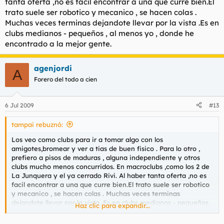
tanta oferta ,no es facil encontrar a una que curre bien.El
trato suele ser robotico y mecanico , se hacen colas .
Muchas veces terminas dejandote llevar por la vista .Es en
clubs medianos - pequeños , al menos yo , donde he
encontrado a la mejor gente.
agenjordi
A
Forero del todo a cien
6 Jul 2009
#13
tampai rebuznó:
Los veo como clubs para ir a tomar algo con los
amigotes,bromear y ver a tias de buen fisico . Para lo otro ,
prefiero a pisos de maduras , alguna independiente y otros
clubs mucho menos concurridos. En macroclubs ,como los 2 de
La Junquera y el ya cerrado Rivi. Al haber tanta oferta ,no es
facil encontrar a una que curre bien.El trato suele ser robotico
y mecanico , se hacen colas . Muchas veces terminas
dejandote llevar por la vista .Es en clubs medianos - pequeños ,
Haz clic para expandir...
al menos yo , donde he encontrado a la mejor gente.