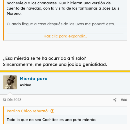
nochevieja a los chanantes. Que hicieran una versión de
cuento de navidad, con la visita de los fantasmas a Jose Luis
Moreno.
Cuando llegue a casa después de las uvas me pondré esto.
Haz clic para expandir...
Para ver este contenido, necesitaremos su consentimiento
para configurar cookies de terceros.
Para obtener información más detallada, consulte nuestra
página de cookies
.
¿Esa mierda se te ha ocurrido a ti solo?
Aceptar cookies de terceros
Sinceramente, me parece una jodida genialidad.
Mierda pura
Asiduo
31 Dic 2023
#86
Perrino Chico rebuznó:
Todo lo que no sea Cachitos es una puta mierda.