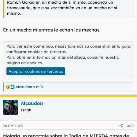
Ramón García en un mecha de si mismo, capeando un
l
i
tiranosaurio, que a su vez también va en un mecha de si
t
o
mismo.
e
m
a
En un mecha mientras le echan las mechas.
Para ver este contenido, necesitaremos su consentimiento para
configurar cookies de terceros.
Para obtener información más detallada, consulte nuestra
página de cookies
.
Aceptar cookies de terceros
Alcaudon
y
miliu
R
e
a
Alcaudon
c
c
Freak
i
o
n
30 Dic 2023
#77
e
s
Molaría un reportaje sobre la India de MIERDA antes de