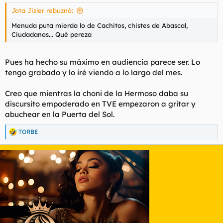
s
Jota Jizler rebuznó:
:
Menuda puta mierda lo de Cachitos, chistes de Abascal,
Ciudadanos... Qué pereza
Pues ha hecho su máximo en audiencia parece ser. Lo
tengo grabado y lo iré viendo a lo largo del mes.
Creo que mientras la choni de la Hermoso daba su
discursito empoderado en TVE empezaron a gritar y
abuchear en la Puerta del Sol.
TORBE
R
e
a
c
c
i
o
n
e
s
: