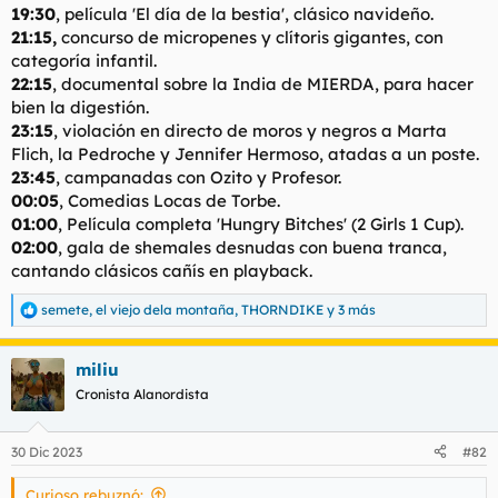
19:30
, película 'El día de la bestia', clásico navideño.
21:15,
concurso de micropenes y clítoris gigantes, con
categoría infantil.
22:15
, documental sobre la India de MIERDA, para hacer
bien la digestión.
23:15
, violación en directo de moros y negros a Marta
Flich, la Pedroche y Jennifer Hermoso, atadas a un poste.
23:45
, campanadas con Ozito y Profesor.
00:05
, Comedias Locas de Torbe.
01:00
, Película completa 'Hungry Bitches' (2 Girls 1 Cup).
02:00
, gala de shemales desnudas con buena tranca,
cantando clásicos cañís en playback.
semete
,
el viejo dela montaña
,
THORNDIKE
y 3 más
R
e
a
miliu
c
c
Cronista Alanordista
i
o
n
30 Dic 2023
#82
e
s
Curioso rebuznó:
: