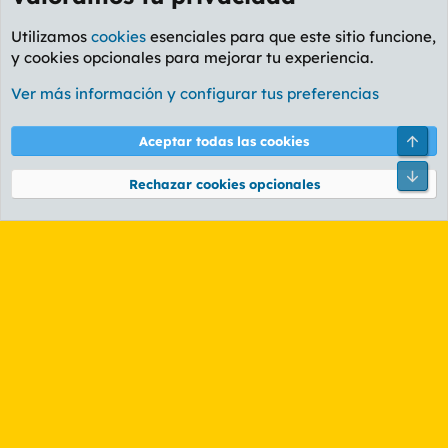
Utilizamos
cookies
esenciales para que este sitio funcione,
y cookies opcionales para mejorar tu experiencia.
Foro General
Ver más información y configurar tus preferencias
Cookies
PL OLDSTYLE AMARILLO
Cambiar fuente
Español (ES)
Arri
Aceptar todas las cookies
Contáctanos
Términos y reglas
Política de privacidad
Ayuda
R
Pie
S
Rechazar cookies opcionales
S
®
Community platform by XenForo
© 2010-2026 XenForo Ltd.