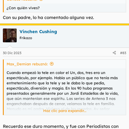
¿Con quién vives?
Con su padre, lo ha comentado alguna vez.
Vinchen Cushing
Frikazo
30 Dic 2023
#83
Max_Demian rebuznó:
Cuando empezó la tele en color el Un, dos, tres era un
espectáculo, por ejemplo. Había un público que no tenía más
entretenimiento que la tele y se le daba lo que pedía,
espectáculo, diversión y magia. En los 90 hubo programas
presentados generalmente por un Jordi Estadellas de la vida,
que aún mantenían ese espíritu. Las series de Antena 3 nos
enganchaban después de cenar, veíamos la tele en familia.
Menudo es mi padre, Viviano el de los recados, Ay señor
Haz clic para expandir...
señor...
No sé ai recordais que las seties españolas se veían de manera
Recuerdo ese duro momento, y fue con Periodistas con