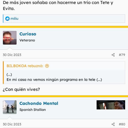
De más joven soñaba con hacerme un trío con Tete y
Evita.
miliu
R
e
a
Curioso
c
c
Veterano
i
o
n
30 Dic 2023
#79
e
s
BILBOKOA rebuznó:
:
(...)
En mi casa no vemos ningún programa en la tele (...)
¿Con quién vives?
Cachondo Mental
Spanish Stallion
30 Dic 2023
#80