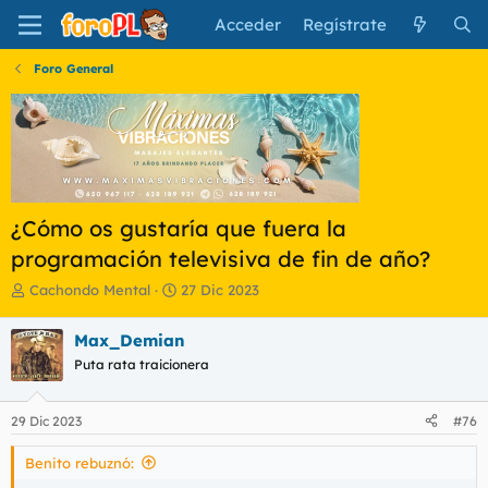
Acceder
Regístrate
Foro General
¿Cómo os gustaría que fuera la
programación televisiva de fin de año?
I
F
Cachondo Mental
27 Dic 2023
n
e
i
c
Max_Demian
c
h
Puta rata traicionera
i
a
a
d
d
e
29 Dic 2023
#76
o
i
r
n
Benito rebuznó:
d
i
e
c