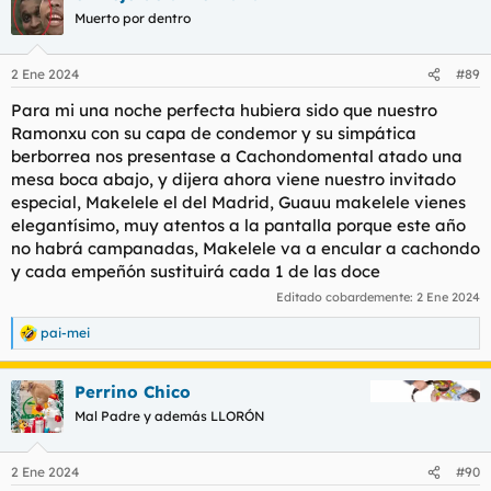
Muerto por dentro
2 Ene 2024
#89
Para mi una noche perfecta hubiera sido que nuestro
Ramonxu con su capa de condemor y su simpática
berborrea nos presentase a Cachondomental atado una
mesa boca abajo, y dijera ahora viene nuestro invitado
especial, Makelele el del Madrid, Guauu makelele vienes
elegantísimo, muy atentos a la pantalla porque este año
no habrá campanadas, Makelele va a encular a cachondo
y cada empeñón sustituirá cada 1 de las doce
Editado cobardemente:
2 Ene 2024
pai-mei
R
e
a
Perrino Chico
c
c
Mal Padre y además LLORÓN
i
o
n
2 Ene 2024
#90
e