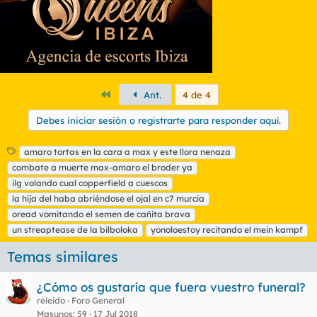
Primero
Ant.
4 de 4
Debes iniciar sesión o registrarte para responder aquí.
E
amaro tortas en la cara a max y este llora nenaza
t
combate a muerte max-amaro el broder ya
i
ilg volando cual copperfield a cuescos
q
la hija del haba abriéndose el ojal en c7 murcia
u
oread vomitando el semen de cañita brava
e
t
un streaptease de la bilboloka
yonoloestoy recitando el mein kampf
a
s
Temas similares
¿Cómo os gustaría que fuera vuestro funeral?
releido
Foro General
Masunos
59
17 Jul 2018