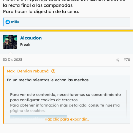
:
la recta final a las campanadas.
Para hacer la digestión de la cena.
miliu
R
e
a
Alcaudon
c
c
Freak
i
o
n
30 Dic 2023
#78
e
s
Max_Demian rebuznó:
:
En un mecha mientras le echan las mechas.
Para ver este contenido, necesitaremos su consentimiento
para configurar cookies de terceros.
Para obtener información más detallada, consulte nuestra
página de cookies
.
Aceptar cookies de terceros
Haz clic para expandir...