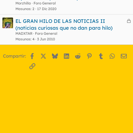
r
Morzhilla
Foro General
r
Masunos
2
17 Dic 2020
EL GRAN HILO DE LAS NOTICIAS II
e
(noticias curiosas que no dan para hilo)
o
r
MADXTAR
Foro General
r
Masunos
4
3 Jun 2010
Facebook
X
Bluesky
LinkedIn
Reddit
Pinterest
Tumblr
WhatsA
Em
Compartir:
o
Enlace