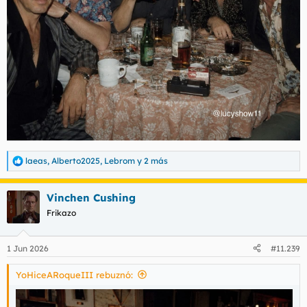
laeas
,
Alberto2025
,
Lebrom
y 2 más
R
e
a
Vinchen Cushing
c
c
Frikazo
i
o
n
1 Jun 2026
#11.239
e
s
YoHiceARoqueIII rebuznó:
: