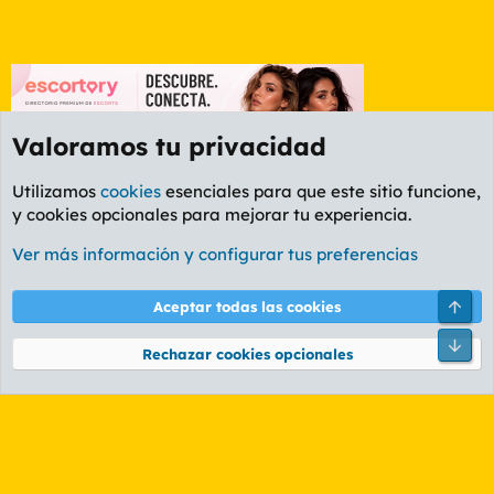
Valoramos tu privacidad
Utilizamos
cookies
esenciales para que este sitio funcione,
y cookies opcionales para mejorar tu experiencia.
Foro Cine
Ver más información y configurar tus preferencias
Cookies
PL OLDSTYLE AMARILLO
Cambiar fuente
Español (ES)
Arri
Aceptar todas las cookies
Contáctanos
Términos y reglas
Política de privacidad
Ayuda
R
Pie
S
Rechazar cookies opcionales
S
®
Community platform by XenForo
© 2010-2026 XenForo Ltd.