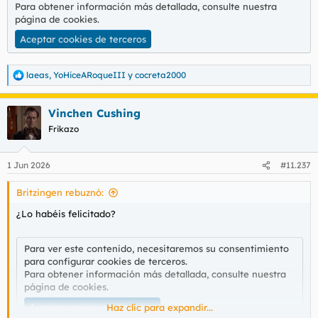
Para obtener información más detallada, consulte nuestra
página de cookies
.
Aceptar cookies de terceros
laeas
,
YoHiceARoqueIII
y
cocreta2000
R
e
a
Vinchen Cushing
c
c
Frikazo
i
o
n
1 Jun 2026
#11.237
e
s
Britzingen rebuznó:
:
¿Lo habéis felicitado?
Para ver este contenido, necesitaremos su consentimiento
para configurar cookies de terceros.
Para obtener información más detallada, consulte nuestra
página de cookies
.
Aceptar cookies de terceros
Haz clic para expandir...