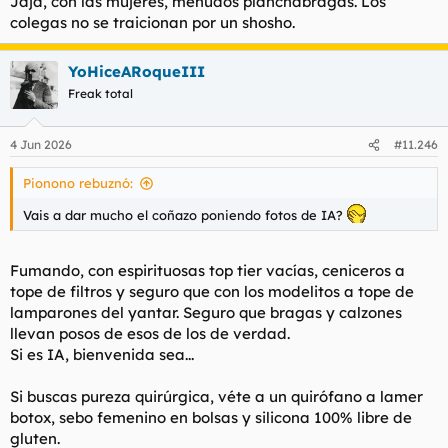
Jaja, con las mujeres, menudos planchabragas. Los
:
colegas no se traicionan por un shosho.
YoHiceARoqueIII
Freak total
4 Jun 2026
#11.246
Pionono rebuznó:
Vais a dar mucho el coñazo poniendo fotos de IA?
Fumando, con espirituosas top tier vacías, ceniceros a
tope de filtros y seguro que con los modelitos a tope de
lamparones del yantar. Seguro que bragas y calzones
llevan posos de esos de los de verdad.
Si es IA, bienvenida sea...
Si buscas pureza quirúrgica, véte a un quirófano a lamer
botox, sebo femenino en bolsas y silicona 100% libre de
gluten.