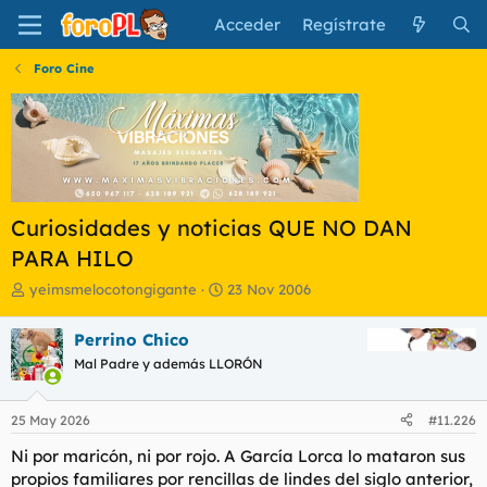
Acceder
Regístrate
Foro Cine
Curiosidades y noticias QUE NO DAN
PARA HILO
I
F
yeimsmelocotongigante
23 Nov 2006
n
e
i
c
Perrino Chico
c
h
Mal Padre y además LLORÓN
i
a
a
d
d
e
25 May 2026
#11.226
o
i
r
n
Ni por maricón, ni por rojo. A García Lorca lo mataron sus
d
i
propios familiares por rencillas de lindes del siglo anterior,
e
c