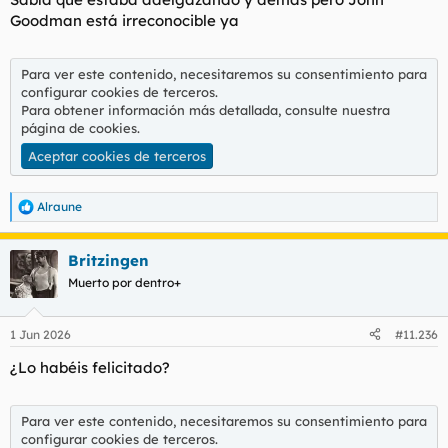
Goodman está irreconocible ya
Para ver este contenido, necesitaremos su consentimiento para
configurar cookies de terceros.
Para obtener información más detallada, consulte nuestra
página de cookies
.
Aceptar cookies de terceros
Alraune
R
e
a
Britzingen
c
c
Muerto por dentro+
i
o
n
1 Jun 2026
#11.236
e
s
¿Lo habéis felicitado?
:
Para ver este contenido, necesitaremos su consentimiento para
configurar cookies de terceros.