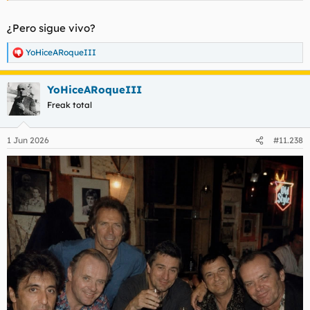
¿Pero sigue vivo?
YoHiceARoqueIII
R
e
a
YoHiceARoqueIII
c
c
Freak total
i
o
n
1 Jun 2026
#11.238
e
s
: