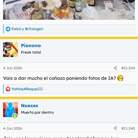
Falcó
y
Britzingen
R
e
a
Pionono
c
c
Freak total
i
o
n
4 Jun 2026
#11.244
e
s
Vais a dar mucho el coñazo poniendo fotos de IA?
:
YoHiceARoqueIII
R
e
a
Nueces
c
c
Muerto por dentro
i
o
n
4 Jun 2026
#11.245
e
s