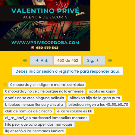
Primero
Último
Ant.
450 de 452
Sig.
Debes iniciar sesión o registrarte para responder aquí.
E
0 moporday el indigente mental estrábico
t
0 moporday no ve cine porque no lo entiende
apofis es kojak
i
apofis no se cree ninguna película
bilbokoa hijo de la gran puta
q
bilbokoa nenaza llorica y chivata
bilbokoa virgen a los 40..50..60..70
u
club de hamijos de cinecito
e
el cafe soluble es kk
t
el_re_nazi_do mariconazi lamepollas morunas
a
hilo peor que ocho apellidos marroquís
s
ilg enseñó a los hermanos lumiere