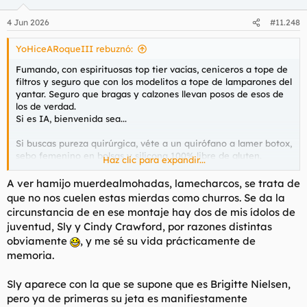
o
n
4 Jun 2026
#11.248
e
s
YoHiceARoqueIII rebuznó:
:
Fumando, con espirituosas top tier vacías, ceniceros a tope de
filtros y seguro que con los modelitos a tope de lamparones del
yantar. Seguro que bragas y calzones llevan posos de esos de
los de verdad.
Si es IA, bienvenida sea...
Si buscas pureza quirúrgica, véte a un quirófano a lamer botox,
sebo femenino en bolsas y silicona 100% libre de gluten.
Haz clic para expandir...
MARICÓN.
A ver hamijo muerdealmohadas, lamecharcos, se trata de
que no nos cuelen estas mierdas como churros. Se da la
circunstancia de en ese montaje hay dos de mis ídolos de
juventud, Sly y Cindy Crawford, por razones distintas
obviamente
, y me sé su vida prácticamente de
memoria.
Sly aparece con la que se supone que es Brigitte Nielsen,
pero ya de primeras su jeta es manifiestamente