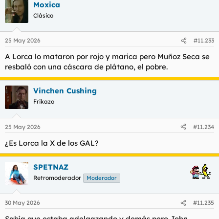
Moxica
Clásico
25 May 2026
#11.233
A Lorca lo mataron por rojo y marica pero Muñoz Seca se
resbaló con una cáscara de plátano, el pobre.
Vinchen Cushing
Frikazo
25 May 2026
#11.234
¿Es Lorca la X de los GAL?
SPETNAZ
Retromoderador
Moderador
30 May 2026
#11.235
Sabía que estaba adelgazando y demás pero John