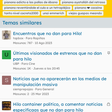
pionono adicto a las pollas de ébano
pionono ayatolláh del retraso
pionono reventándole el culo a un tetrapléjico
pionono ❤️ cocaína
tonto nivel cocreta2000
unai emmerich
viejas guapas meando
Temas similares
Encuentros que no dan para Hilo!
topbox
Foro Rapiñas
Masunos
787
10 Ago 2023
Últimos visionados de estrenos que no dan
U
n
para hilo
c
UBP
Foro Cine
l
Masunos
1K
Jueves a las 20:45
Noticias que no aparecerán en los medios de
S
manipulación masiva
o
siemprepajas
Foro General
Masunos
2
25 Mar 2023
Hilo container politico, a comentar noticias
e
especificaas que no dan para hilo