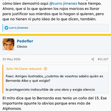
cómo bien demostró aquí
@curro jimenez
hace tiempo.
l
i
Ahora, que si lo que quieren los rojos maricas es llorar
t
o
e
para justificar sus mierdas que lo hagan si quieren, pero
m
que no tienen ni puta idea de lo que dicen, también.
a
curro jimenez
R
e
a
Pedoflor
c
c
Clásico
i
o
n
25 May 2026
#11.227
e
s
John McClane rebuznó:
:
fixec: Amigos ilustrados, ¿cuántos de vosotros sabéis quién es
Bernarda Alba y qué exigía?
la protagonista indiscutible de una obra y exigía silencio
El mito dice que la Bernarda esa tenía un coño del 15. Ese
importante apunte lo obvias porque eres más de
Alphonsos.