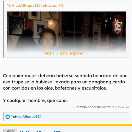
s
YoHiceARoqueIII rebuznó:
:
Haz clic para expandir...
Cualquier mujer debería haberse sentiido honrada de que
esa trupe se la hubiese llevado para un gangbang cerdo
con corridas en los ojos, bofetones y escupitajos.
Y cualquier hombre, que coño.
Editado cobardemente:
2 Jun 2026
YoHiceARoqueIII
R
e
a