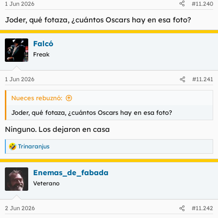
1 Jun 2026
#11.240
Joder, qué fotaza, ¿cuántos Oscars hay en esa foto?
Falcó
Freak
1 Jun 2026
#11.241
Nueces rebuznó:
Joder, qué fotaza, ¿cuántos Oscars hay en esa foto?
Ninguno. Los dejaron en casa
Trinaranjus
R
e
a
Enemas_de_fabada
c
c
Veterano
i
o
n
2 Jun 2026
#11.242
e