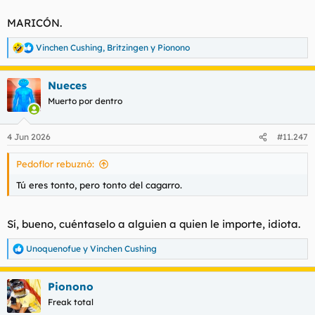
MARICÓN.
Vinchen Cushing
,
Britzingen
y
Pionono
R
e
a
Nueces
c
c
Muerto por dentro
i
o
n
4 Jun 2026
#11.247
e
s
Pedoflor rebuznó:
:
Tú eres tonto, pero tonto del cagarro.
Sí, bueno, cuéntaselo a alguien a quien le importe, idiota.
Unoquenofue
y
Vinchen Cushing
R
e
a
Pionono
c
c
Freak total
i