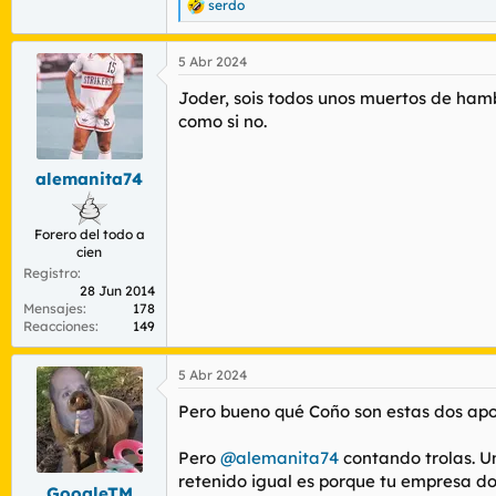
serdo
R
e
a
5 Abr 2024
c
c
Joder, sois todos unos muertos de ham
i
o
como si no.
n
e
s
alemanita74
:
Forero del todo a
cien
Registro
28 Jun 2014
Mensajes
178
Reacciones
149
5 Abr 2024
Pero bueno qué Coño son estas dos apo
Pero
@alemanita74
contando trolas. Un
retenido igual es porque tu empresa do
GoogleTM