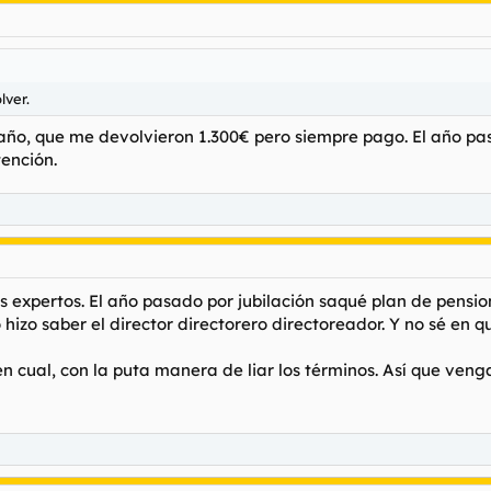
rdo, salía un español que había empezado desde 0 en Marruecos, de irs
 datos, aquí da igual como consigas el dinero, tú lleva el dinero al b
ara que el FALCONETI siga volando y CONTAMINANDO HIJOS DE PUTA.
lver.
año, que me devolvieron 1.300€ pero siempre pago. El año pas
ención.
 expertos. El año pasado por jubilación saqué plan de pensi
hizo saber el director directorero directoreador. Y no sé en q
en cual, con la puta manera de liar los términos. Así que ve