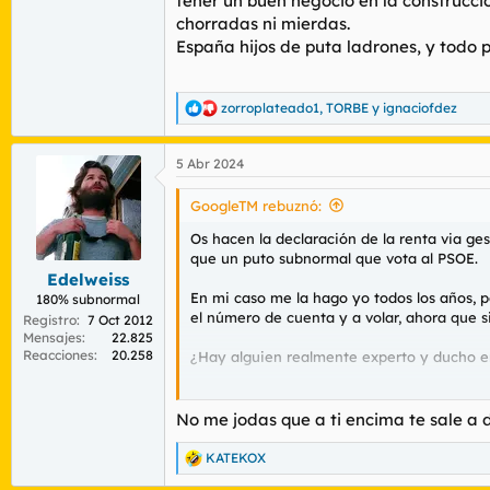
tener un buen negocio en la construcci
chorradas ni mierdas.
España hijos de puta ladrones, y to
zorroplateado1
,
TORBE
y
ignaciofdez
R
e
a
5 Abr 2024
c
c
i
GoogleTM rebuznó:
o
n
Os hacen la declaración de la renta via ges
e
que un puto subnormal que vota al PSOE.
s
Edelweiss
:
En mi caso me la hago yo todos los años, p
180% subnormal
el número de cuenta y a volar, ahora que si
Registro
7 Oct 2012
Mensajes
22.825
Reacciones
20.258
¿Hay alguien realmente experto y ducho en
"Hacienda son unos ladrones": la razón po
No me jodas que a ti encima te sale a 
Ver el archivos adjunto 159974
KATEKOX
R
e