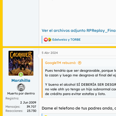
Ver el archivos adjunto RPReplay_Fin
Edelweiss
y
TORBE
R
e
a
5 Abr 2024
c
c
i
GoogleTM rebuznó:
o
n
Pues tendría que ser desgravable, porque la
e
lo cazan y luego me desgrava al final del ej
s
Morzhilla
:
Y bueno el alcohol SÍ DEBERÍA SER DESGRA
no vale ohh yo tengo un hijo subnormal 
Muerto por dentro
de crédito para evitar estafas y listo.
Registro
2 Jun 2009
Mensajes
39.707
Dame el telefono de tus padres anda, a
Reacciones
23.730