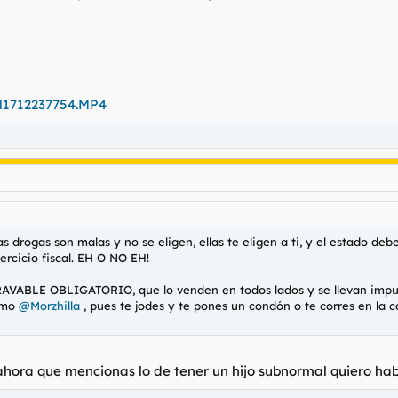
al1712237754.MP4
s drogas son malas y no se eligen, ellas te eligen a ti, y el estado de
ercicio fiscal. EH O NO EH!
VABLE OBLIGATORIO, que lo venden en todos lados y se llevan impuest
como
@Morzhilla
, pues te jodes y te pones un condón o te corres en la 
hora que mencionas lo de tener un hijo subnormal quiero habl