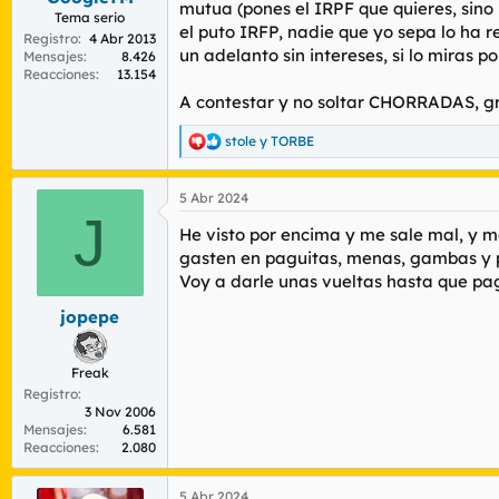
mutua (pones el IRPF que quieres, sino 
Tema serio
el puto IRFP, nadie que yo sepa lo ha r
Registro
4 Abr 2013
un adelanto sin intereses, si lo miras po
Mensajes
8.426
Reacciones
13.154
A contestar y no soltar CHORRADAS, gr
stole
y
TORBE
R
e
a
5 Abr 2024
c
J
c
He visto por encima y me sale mal, y m
i
o
gasten en paguitas, menas, gambas y 
n
Voy a darle unas vueltas hasta que pa
e
s
jopepe
:
Freak
Registro
3 Nov 2006
Mensajes
6.581
Reacciones
2.080
5 Abr 2024