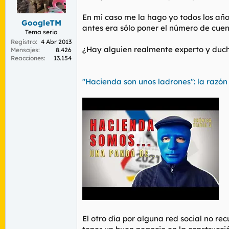
r
n
d
i
En mi caso me la hago yo todos los año
GoogleTM
e
c
antes era sólo poner el número de cuent
l
i
Tema serio
t
o
Registro
4 Abr 2013
¿Hay alguien realmente experto y duch
e
Mensajes
8.426
Reacciones
13.154
m
a
"Hacienda son unos ladrones": la razó
El otro día por alguna red social no r