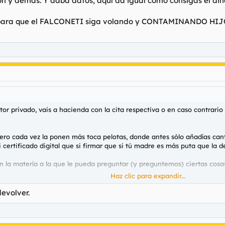
ón y demás. Y daba datos, aquí da igual como consigas el dine
do para que el FALCONETI siga volando y CONTAMINANDO HI
tor privado, vais a hacienda con la cita respectiva o en caso contrari
ero cada vez la ponen más toca pelotas, donde antes sólo añadías cant
 certificado digital que si firmar que si tú madre es más puta que la 
 la matería a la que le pueda preguntar (y preguntemos) ciertas cosa
Haz clic para expandir...
r la que un hombre no declara todo lo que vende por Wallapop
devolver.