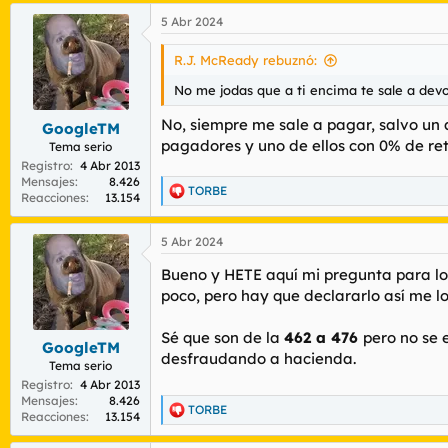
El otro día por alguna red social no recue
a
negocio en la construcción y demás. Y daba
5 Abr 2024
c
España hijos de puta ladrones, y todo p
c
i
R.J. McReady rebuznó:
o
n
No me jodas que a ti encima te sale a devo
e
s
No, siempre me sale a pagar, salvo un 
GoogleTM
:
pagadores y uno de ellos con 0% de ret
Tema serio
Registro
4 Abr 2013
Mensajes
8.426
TORBE
R
Reacciones
13.154
e
a
5 Abr 2024
c
c
Bueno y HETE aquí mi pregunta para los
i
o
poco, pero hay que declararlo así me lo 
n
e
Sé que son de la
462 a 476
pero no se 
s
GoogleTM
desfraudando a hacienda.
:
Tema serio
Registro
4 Abr 2013
Mensajes
8.426
TORBE
R
Reacciones
13.154
e