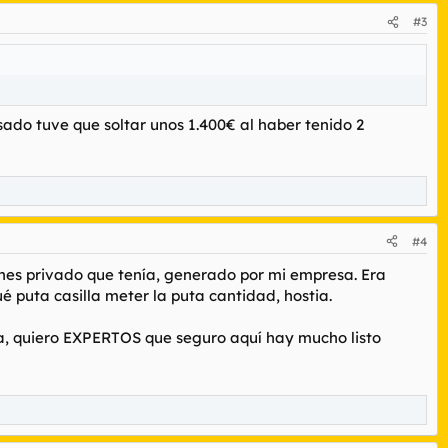
e con lo mínimo y pasarlo canutas, hasta ya tener un buen
anco y te hacen UNA OLA, sin chorradas ni mierdas.
#3
ado tuve que soltar unos 1.400€ al haber tenido 2
#4
ones privado que tenía, generado por mi empresa. Era
ué puta casilla meter la puta cantidad, hostia.
nga, quiero EXPERTOS que seguro aquí hay mucho listo