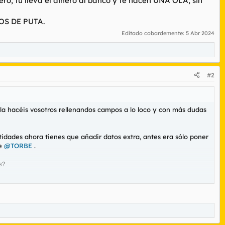
ro, tú lleva el dinero al banco y te hacen UNA OLA, sin
JOS DE PUTA.
Editado cobardemente:
5 Abr 2024
#2
o la hacéis vosotros rellenandos campos a lo loco y con más dudas
idades ahora tienes que añadir datos extra, antes era sólo poner
de
@TORBE
.
s?