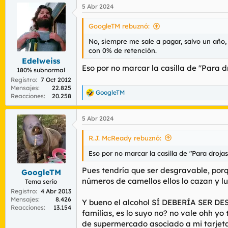
a
5 Abr 2024
c
c
i
GoogleTM rebuznó:
o
n
No, siempre me sale a pagar, salvo un año,
e
con 0% de retención.
s
Edelweiss
:
Eso por no marcar la casilla de "Para d
180% subnormal
Registro
7 Oct 2012
Mensajes
22.825
GoogleTM
R
Reacciones
20.258
e
a
5 Abr 2024
c
c
i
R.J. McReady rebuznó:
o
n
Eso por no marcar la casilla de "Para drojas
e
s
Pues tendría que ser desgravable, porqu
GoogleTM
:
números de camellos ellos lo cazan y lu
Tema serio
Registro
4 Abr 2013
Mensajes
8.426
Y bueno el alcohol SÍ DEBERÍA SER DE
Reacciones
13.154
familias, es lo suyo no? no vale ohh y
de supermercado asociado a mi tarjeta d