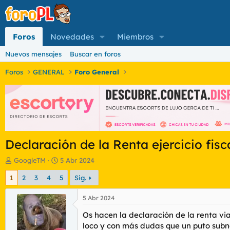
Foros
Novedades
Miembros
Nuevos mensajes
Buscar en foros
Foros
GENERAL
Foro General
Declaración de la Renta ejercicio fis
I
F
GoogleTM
5 Abr 2024
n
e
1
2
3
4
5
Sig.
i
c
c
h
i
a
5 Abr 2024
a
d
Os hacen la declaración de la renta via
d
e
o
i
loco y con más dudas que un puto subn