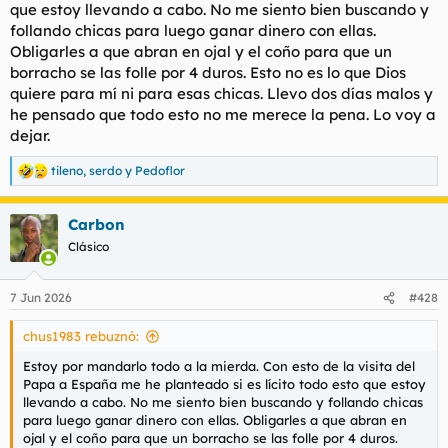
que estoy llevando a cabo. No me siento bien buscando y
follando chicas para luego ganar dinero con ellas.
Obligarles a que abran en ojal y el coño para que un
borracho se las folle por 4 duros. Esto no es lo que Dios
quiere para mí ni para esas chicas. Llevo dos días malos y
he pensado que todo esto no me merece la pena. Lo voy a
dejar.
tileno
,
serdo
y
Pedoflor
R
e
a
Carbon
c
c
Clásico
i
o
n
7 Jun 2026
#428
e
s
chus1983 rebuznó:
:
Estoy por mandarlo todo a la mierda. Con esto de la visita del
Papa a España me he planteado si es lícito todo esto que estoy
llevando a cabo. No me siento bien buscando y follando chicas
para luego ganar dinero con ellas. Obligarles a que abran en
ojal y el coño para que un borracho se las folle por 4 duros.