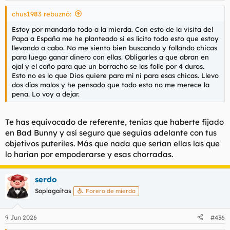
s
chus1983 rebuznó:
:
Estoy por mandarlo todo a la mierda. Con esto de la visita del
Papa a España me he planteado si es lícito todo esto que estoy
llevando a cabo. No me siento bien buscando y follando chicas
para luego ganar dinero con ellas. Obligarles a que abran en
ojal y el coño para que un borracho se las folle por 4 duros.
Esto no es lo que Dios quiere para mí ni para esas chicas. Llevo
dos días malos y he pensado que todo esto no me merece la
pena. Lo voy a dejar.
Te has equivocado de referente, tenías que haberte fijado
en Bad Bunny y así seguro que seguías adelante con tus
objetivos puteriles. Más que nada que serían ellas las que
lo harían por empoderarse y esas chorradas.
serdo
Soplagaitas
Forero de mierda
9 Jun 2026
#436