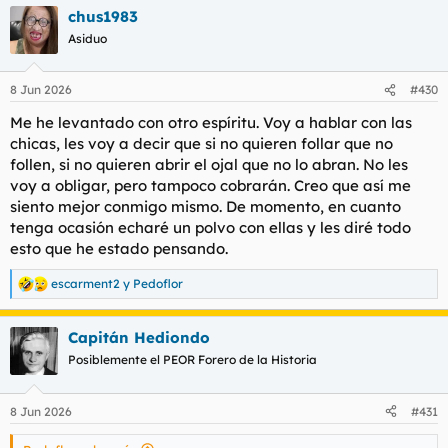
a
chus1983
c
c
Asiduo
i
o
n
8 Jun 2026
#430
e
s
Me he levantado con otro espíritu. Voy a hablar con las
:
chicas, les voy a decir que si no quieren follar que no
follen, si no quieren abrir el ojal que no lo abran. No les
voy a obligar, pero tampoco cobrarán. Creo que así me
siento mejor conmigo mismo. De momento, en cuanto
tenga ocasión echaré un polvo con ellas y les diré todo
esto que he estado pensando.
escarment2
y
Pedoflor
R
e
a
Capitán Hediondo
c
c
Posiblemente el PEOR Forero de la Historia
i
o
n
8 Jun 2026
#431
e
s