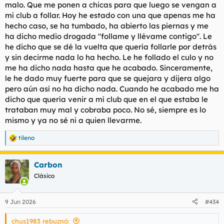
malo. Que me ponen a chicas para que luego se vengan a
mí club a follar. Hoy he estado con una que apenas me ha
hecho caso, se ha tumbado, ha abierto las piernas y me
ha dicho medio drogada "follame y llévame contigo". Le
he dicho que se dé la vuelta que quería follarle por detrás
y sin decirme nada lo ha hecho. Le he follado el culo y no
me ha dicho nada hasta que he acabado. Sinceramente,
le he dado muy fuerte para que se quejara y dijera algo
pero aún así no ha dicho nada. Cuando he acabado me ha
dicho que quería venir a mí club que en el que estaba le
trataban muy mal y cobraba poco. No sé, siempre es lo
mismo y ya no sé ni a quien llevarme.
tileno
R
e
a
Carbon
c
c
Clásico
i
o
n
9 Jun 2026
#434
e
s
chus1983 rebuznó:
: