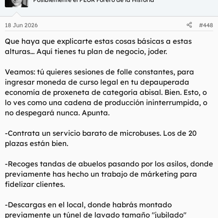
i
o
n
18 Jun 2026
#448
e
s
Que haya que explicarte estas cosas básicas a estas
:
alturas... Aquí tienes tu plan de negocio, joder.
Veamos: tú quieres sesiones de folle constantes, para
ingresar moneda de curso legal en tu depauperada
economía de proxeneta de categoría abisal. Bien. Esto, o
lo ves como una cadena de producción ininterrumpida, o
no despegará nunca. Apunta.
-Contrata un servicio barato de microbuses. Los de 20
plazas están bien.
-Recoges tandas de abuelos pasando por los asilos, donde
previamente has hecho un trabajo de márketing para
fidelizar clientes.
-Descargas en el local, donde habrás montado
previamente un túnel de lavado tamaño "jubilado"