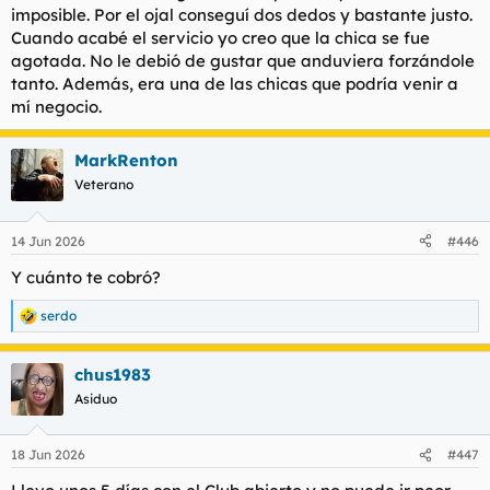
imposible. Por el ojal conseguí dos dedos y bastante justo.
Cuando acabé el servicio yo creo que la chica se fue
agotada. No le debió de gustar que anduviera forzándole
tanto. Además, era una de las chicas que podría venir a
mí negocio.
MarkRenton
Veterano
14 Jun 2026
#446
Y cuánto te cobró?
serdo
R
e
a
chus1983
c
c
Asiduo
i
o
n
18 Jun 2026
#447
e
s