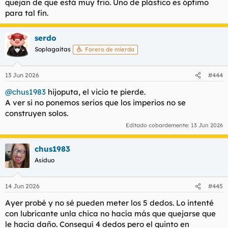
quejan de que está muy frio. Uno de plástico es óptimo
para tal fin.
serdo
Soplagaitas
Forero de mierda
13 Jun 2026
#444
@chus1983
hijoputa, el vicio te pierde.
A ver si no ponemos serios que los imperios no se
construyen solos.
Editado cobardemente:
13 Jun 2026
chus1983
Asiduo
14 Jun 2026
#445
Ayer probé y no sé pueden meter los 5 dedos. Lo intenté
con lubricante unla chica no hacía más que quejarse que
le hacía daño. Conseguí 4 dedos pero el quinto en