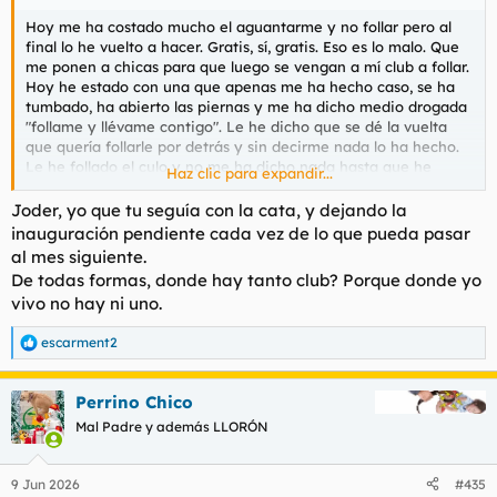
Hoy me ha costado mucho el aguantarme y no follar pero al
final lo he vuelto a hacer. Gratis, sí, gratis. Eso es lo malo. Que
me ponen a chicas para que luego se vengan a mí club a follar.
Hoy he estado con una que apenas me ha hecho caso, se ha
tumbado, ha abierto las piernas y me ha dicho medio drogada
"follame y llévame contigo". Le he dicho que se dé la vuelta
que quería follarle por detrás y sin decirme nada lo ha hecho.
Le he follado el culo y no me ha dicho nada hasta que he
Haz clic para expandir...
acabado. Sinceramente, le he dado muy fuerte para que se
quejara y dijera algo pero aún así no ha dicho nada. Cuando he
Joder, yo que tu seguía con la cata, y dejando la
acabado me ha dicho que quería venir a mí club que en el que
inauguración pendiente cada vez de lo que pueda pasar
estaba le trataban muy mal y cobraba poco. No sé, siempre es
al mes siguiente.
lo mismo y ya no sé ni a quien llevarme.
De todas formas, donde hay tanto club? Porque donde yo
vivo no hay ni uno.
escarment2
R
e
a
Perrino Chico
c
c
Mal Padre y además LLORÓN
i
o
n
9 Jun 2026
#435
e