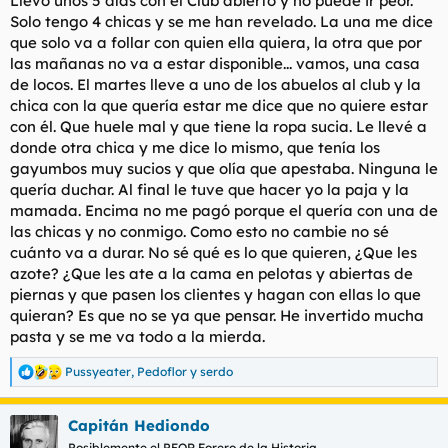
Llevo unos 5 días con el Club abierto y no puede ir peor.
:
Solo tengo 4 chicas y se me han revelado. La una me dice
que solo va a follar con quien ella quiera, la otra que por
las mañanas no va a estar disponible... vamos, una casa
de locos. El martes lleve a uno de los abuelos al club y la
chica con la que quería estar me dice que no quiere estar
con él. Que huele mal y que tiene la ropa sucia. Le llevé a
donde otra chica y me dice lo mismo, que tenía los
gayumbos muy sucios y que olía que apestaba. Ninguna le
quería duchar. Al final le tuve que hacer yo la paja y la
mamada. Encima no me pagó porque el quería con una de
las chicas y no conmigo. Como esto no cambie no sé
cuánto va a durar. No sé qué es lo que quieren, ¿Que les
azote? ¿Que les ate a la cama en pelotas y abiertas de
piernas y que pasen los clientes y hagan con ellas lo que
quieran? Es que no se ya que pensar. He invertido mucha
pasta y se me va todo a la mierda.
Pussyeater
,
Pedoflor
y
serdo
R
e
a
Capitán Hediondo
c
c
Posiblemente el PEOR Forero de la Historia