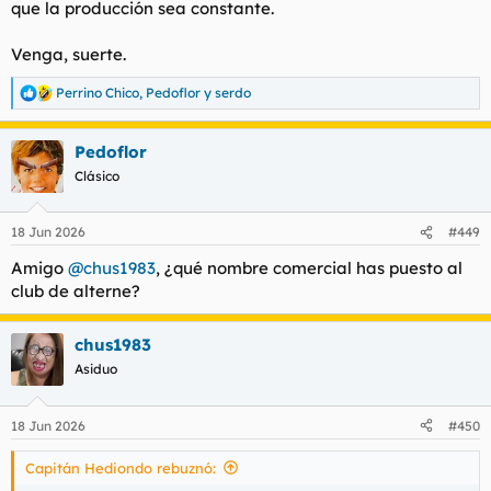
que la producción sea constante.
Venga, suerte.
Perrino Chico
,
Pedoflor
y
serdo
R
e
a
Pedoflor
c
c
Clásico
i
o
n
18 Jun 2026
#449
e
s
Amigo
@chus1983
, ¿qué nombre comercial has puesto al
:
club de alterne?
chus1983
Asiduo
18 Jun 2026
#450
Capitán Hediondo rebuznó: