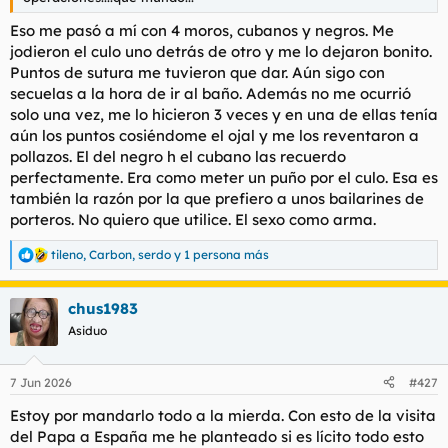
t
o
e
Eso me pasó a mí con 4 moros, cubanos y negros. Me
m
jodieron el culo uno detrás de otro y me lo dejaron bonito.
a
Puntos de sutura me tuvieron que dar. Aún sigo con
secuelas a la hora de ir al baño. Además no me ocurrió
solo una vez, me lo hicieron 3 veces y en una de ellas tenía
aún los puntos cosiéndome el ojal y me los reventaron a
pollazos. El del negro h el cubano las recuerdo
perfectamente. Era como meter un puño por el culo. Esa es
también la razón por la que prefiero a unos bailarines de
porteros. No quiero que utilice. El sexo como arma.
tileno
,
Carbon
,
serdo
y 1 persona más
R
e
a
chus1983
c
c
Asiduo
i
o
n
7 Jun 2026
#427
e
s
Estoy por mandarlo todo a la mierda. Con esto de la visita
:
del Papa a España me he planteado si es lícito todo esto