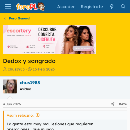
Acceder
Regístrate
Foro General
Dedox y sangrado
I
F
chus1983
15 Feb 2026
n
e
i
c
chus1983
c
h
Asiduo
i
a
a
d
d
e
4 Jun 2026
#426
o
i
r
n
Asam rebuznó:
d
i
e
c
La gente esta muy mal, lesiones que requieren
l
i
operaciones....que mundo...