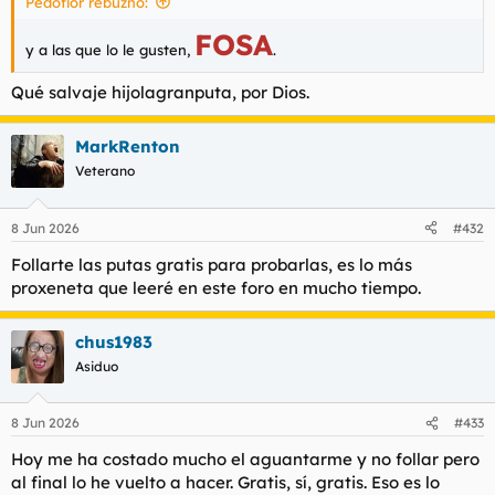
Pedoflor rebuznó:
:
FOSA
y a las que lo le gusten,
.
Qué salvaje hijolagranputa, por Dios.
MarkRenton
Veterano
8 Jun 2026
#432
Follarte las putas gratis para probarlas, es lo más
proxeneta que leeré en este foro en mucho tiempo.
chus1983
Asiduo
8 Jun 2026
#433
Hoy me ha costado mucho el aguantarme y no follar pero
al final lo he vuelto a hacer. Gratis, sí, gratis. Eso es lo