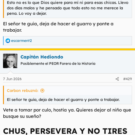
Esto no es lo que Dios quiere para mí ni para esas chicas. Llevo
dos días malos y he pensado que todo esto no me merece la
pena. Lo voy a dejar.
El señor te guía, deja de hacer el guarro y ponte a
trabajar.
escarment2
R
e
a
Capitán Hediondo
c
c
Posiblemente el PEOR Forero de la Historia
i
o
n
7 Jun 2026
#429
e
s
Carbon rebuznó:
:
El señor te guía, deja de hacer el guarro y ponte a trabajar.
Vete a tomar por culo, hostia ya. Quieres dejar al niño que
busque su sueño?
CHUS, PERSEVERA Y NO TIRES