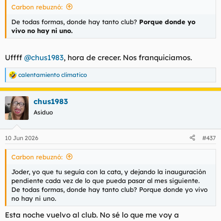
Carbon rebuznó:
De todas formas, donde hay tanto club?
Porque donde yo
vivo no hay ni uno.
Uffff
@chus1983
, hora de crecer. Nos franquiciamos.
calentamiento climatico
R
e
a
chus1983
c
c
Asiduo
i
o
n
10 Jun 2026
#437
e
s
Carbon rebuznó:
:
Joder, yo que tu seguía con la cata, y dejando la inauguración
pendiente cada vez de lo que pueda pasar al mes siguiente.
De todas formas, donde hay tanto club? Porque donde yo vivo
no hay ni uno.
Esta noche vuelvo al club. No sé lo que me voy a