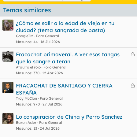
Temas similares
¿Cómo es salir a la edad de viejo en tu
ciudad? (tema sangrada de pasta)
GoogleTM
Foro General
Masunos
44
16 Jul 2026
Fracachat primaveral. A ver esos tangas
e
que la sangre alteran
r
Ataulfo el rojo
Foro General
r
Masunos
370
12 Abr 2026
FRACACHAT DE SANTIAGO Y CIERRA
e
ESPAÑA
o
r
Troy McClon
Foro General
r
Masunos
970
27 Jul 2026
Lo conspiración de China y Perro Sánchez
Baron Asler
Foro General
o
Masunos
13
24 Jul 2026