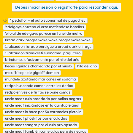
Debes iniciar sesión o registrarte para responder aquí.
E
'' pedoflor = el puto subnormal de pugachev
t
'edelgays entrena el orto metiendose botellas
i
'el ojal de edelgays parece un tunel de metro
q
0read dark progre woke woke progre woke woke
u
1. alcaudon tarado persigue a oread dark en tags
e
t
1. alcaudon transvesti subnormal paguitero
a
brindemos efusivamente por el hilo del año
s
heces líquidas chorreando por el muslo
hilo del ano
max "bíceps de gigoló" demian
mundele azotando maricones en sodoma
redpo buscando comas entre los dedox
redpo en vez de tiritas se pone comas
uncle meat culo horadado por pollas negras
uncle meat iniciándose en la quíntuple anal
uncle meat lo hace por 50 caramelos pictolín
uncle meat phoskitos por enculadas
uncle meat sangra por el culo prolapsado
uncle meat también come culos pero de negros