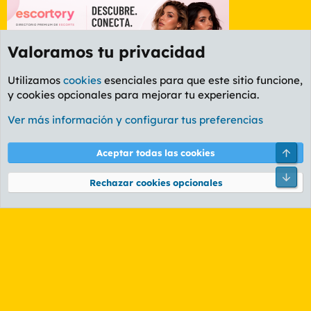
Valoramos tu privacidad
Utilizamos
cookies
esenciales para que este sitio funcione,
y cookies opcionales para mejorar tu experiencia.
Foro General
Ver más información y configurar tus preferencias
Cookies
PL OLDSTYLE AMARILLO
Cambiar fuente
Español (ES)
Arri
Aceptar todas las cookies
Contáctanos
Términos y reglas
Política de privacidad
Ayuda
R
Pie
S
Rechazar cookies opcionales
S
®
Community platform by XenForo
© 2010-2026 XenForo Ltd.