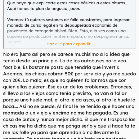
Que haya que explicarte estas cosas básicas a estas alturas...
Aquí tienes tu plan de negocio, joder.
Veamos: tú quieres sesiones de folle constantes, para ingresar
moneda de curso legal en tu depauperada economía de
proxeneta de categoría abisal. Bien. Esto, o lo ves como una
cadena de producción ininterrumpida, o no despegará nunca.
Apunta.
Haz clic para expandir...
-Contrata un servicio barato de microbuses. Los de 20 plazas
No era justo así pero se parece muchísimo a la idea que
están bien.
tenía desde un principio. Lo de los autobuses no lo veo
factible. Es bastante pasta que tendría que invertir.
-Recoges tandas de abuelos pasando por los asilos, donde
Además, las chicas cobran 50€ por servicio y yo me quedo
previamente has hecho un trabajo de márketing para fidelizar
con 20€. Lo malo, es que no quieren follar más que con
clientes.
quien ellas quieren. Ese es un de los problemas. Entonces,
-Descargas en el local, donde habrás montado previamente un
si llevo a los viejos como tenía previsto, no van a follar
túnel de lavado tamaño "jubilado"
porque uno huele mal, el otro le da asco, al otro le huele la
boca.... Así no se puede. Al final le he tenido que hacer una
-PAGAN ANTES DEL SERVICIO. Porsiaca.
mamada a un viejo y encima no me ha pagado. Es una
casa de putas y nunca mejor dicho. El que me traspaso las
-Lavas a los abuelos con la ropa puesta. Secado final y algo de
chicas me ha dicho que me ponga serío y que si hace falta
colonia barata.
me las folle yo para que aprendan a no llevarme la
-Entran en tandas de a cuatro a follar. No habrá quejas de las
contraria. De portero tengo a un bailarín con bastante