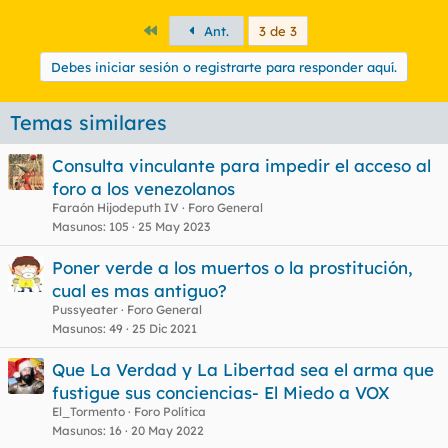
Primero
Ant.
3 de 3
Debes iniciar sesión o registrarte para responder aquí.
Temas similares
Consulta vinculante para impedir el acceso al
foro a los venezolanos
Faraón Hijodeputh IV
Foro General
Masunos
105
25 May 2023
Poner verde a los muertos o la prostitución,
cual es mas antiguo?
Pussyeater
Foro General
Masunos
49
25 Dic 2021
Que La Verdad y La Libertad sea el arma que
fustigue sus conciencias- El Miedo a VOX
El_Tormento
Foro Política
Masunos
16
20 May 2022