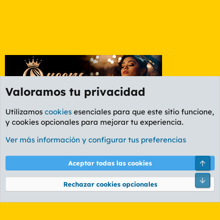
Valoramos tu privacidad
Utilizamos
cookies
esenciales para que este sitio funcione,
y cookies opcionales para mejorar tu experiencia.
Foro General
Ver más información y configurar tus preferencias
Cookies
PL OLDSTYLE AMARILLO
Cambiar fuente
Español (ES)
Arri
Aceptar todas las cookies
Contáctanos
Términos y reglas
Política de privacidad
Ayuda
R
Pie
S
Rechazar cookies opcionales
S
®
Community platform by XenForo
© 2010-2026 XenForo Ltd.