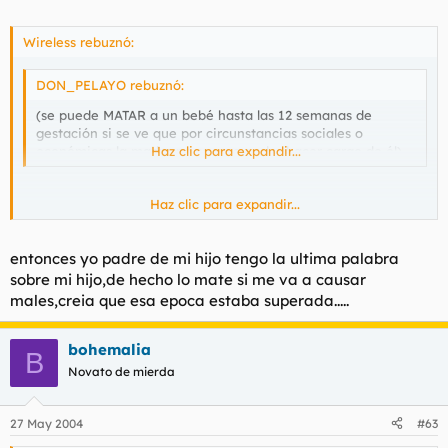
Wireless rebuznó:
DON_PELAYO rebuznó:
(se puede MATAR a un bebé hasta las 12 semanas de
gestación si se ve que por circunstancias sociales o
económicas la madre no se va a poder hacer cargo de él). .
Haz clic para expandir...
Haz clic para expandir...
el tema del aborto.......... solo la mujer tendria q tener la ultima
palabra...
entonces yo padre de mi hijo tengo la ultima palabra
sobre mi hijo,de hecho lo mate si me va a causar
males,creia que esa epoca estaba superada.....
bohemalia
B
Novato de mierda
27 May 2004
#63