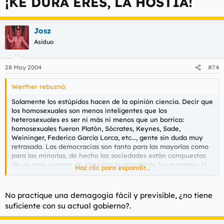
¡KE DURA ERES, LA HOSTIA!
Josz
Asiduo
28 May 2004
#74
Werther rebuznó:
Solamente los estúpidos hacen de la opinión ciencia. Decir que
los homosexuales son menos inteligentes que los
heterosexuales es ser ni más ni menos que un borrico:
homosexuales fueron Platón, Sócrates, Keynes, Sade,
Weininger, Federico García Lorca, etc..., gente sin duda muy
retrasada. Las democracias son tanto para las mayorías como
para las minorías, de hecho las sociedades están compuestas
de un gran número de minorías: la minoría de los maestros, la
Haz clic para expandir...
minoría de los profesionales independientes, la minoría de los
agricultores, la minoría de los inmigrantes, la minoría de los
opositores, la minoría de los actores, la minoría de los
No practique una demagogia fácil y previsible, ¿no tiene
homosexuales, etc..., y todos precisan de leyes que regulen su
suficiente con su actual gobierno?.
situación civil. Lo más curioso es que creéis que vuestra
opinión es infalible aunque se sostenga en meros juicios de