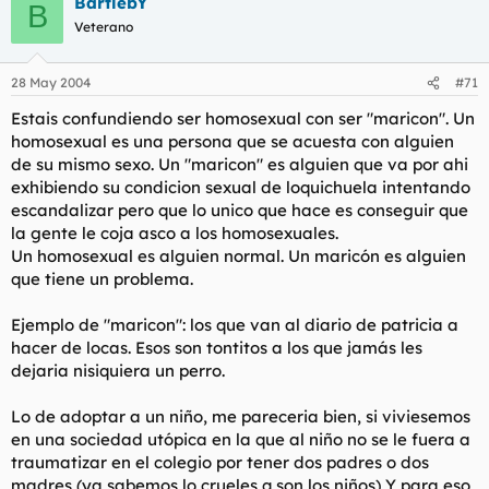
BartlebY
B
Veterano
28 May 2004
#71
Estais confundiendo ser homosexual con ser "maricon". Un
homosexual es una persona que se acuesta con alguien
de su mismo sexo. Un "maricon" es alguien que va por ahi
exhibiendo su condicion sexual de loquichuela intentando
escandalizar pero que lo unico que hace es conseguir que
la gente le coja asco a los homosexuales.
Un homosexual es alguien normal. Un maricón es alguien
que tiene un problema.
Ejemplo de "maricon": los que van al diario de patricia a
hacer de locas. Esos son tontitos a los que jamás les
dejaria nisiquiera un perro.
Lo de adoptar a un niño, me pareceria bien, si viviesemos
en una sociedad utópica en la que al niño no se le fuera a
traumatizar en el colegio por tener dos padres o dos
madres (ya sabemos lo crueles q son los niños) Y para eso