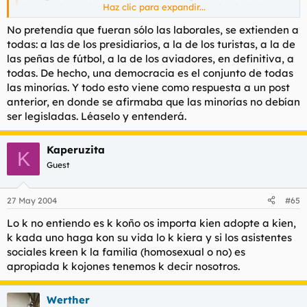
Haz clic para expandir...
los opositores, la minoría de los actores, la minoría de los
homosexuales, etc..., y todos precisan de leyes que regulen
No pretendía que fueran sólo las laborales, se extienden a
su situación civil.
Haz clic para expandir...
todas: a las de los presidiarios, a la de los turistas, a la de
las peñas de fútbol, a la de los aviadores, en definitiva, a
Usted aquí enumera una série de colectivos laborales...¿qué
todas. De hecho, una democracia es el conjunto de todas
pintan los homosexuales entre ellos?. A lo mejor es que si
las minorías. Y todo esto viene como respuesta a un post
enfrentamos a estos últimos con los heterosexuales, que en
anterior, en donde se afirmaba que las minorías no debían
cuanto a condición sexual sería lo própio, quedaría tal que así:
ser legisladas. Léaselo y entenderá.
"Una mayoría de heterosexuales y una minoría de
homosexuales"...quedando esa "peculiar" constitución de las
democracias sin sentido.
Kaperuzita
K
Guest
27 May 2004
#65
Lo k no entiendo es k koño os importa kien adopte a kien,
k kada uno haga kon su vida lo k kiera y si los asistentes
sociales kreen k la familia (homosexual o no) es
apropiada k kojones tenemos k decir nosotros.
Werther