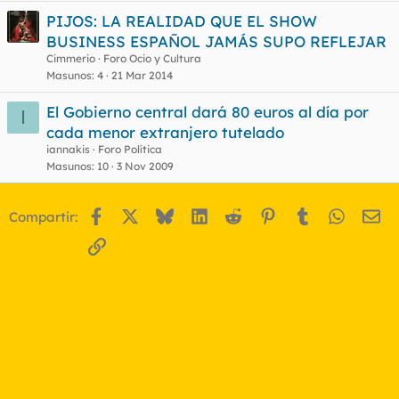
PIJOS: LA REALIDAD QUE EL SHOW
BUSINESS ESPAÑOL JAMÁS SUPO REFLEJAR
Cimmerio
Foro Ocio y Cultura
Masunos
4
21 Mar 2014
El Gobierno central dará 80 euros al día por
I
cada menor extranjero tutelado
iannakis
Foro Política
Masunos
10
3 Nov 2009
Facebook
X
Bluesky
LinkedIn
Reddit
Pinterest
Tumblr
WhatsA
Em
Compartir:
Enlace