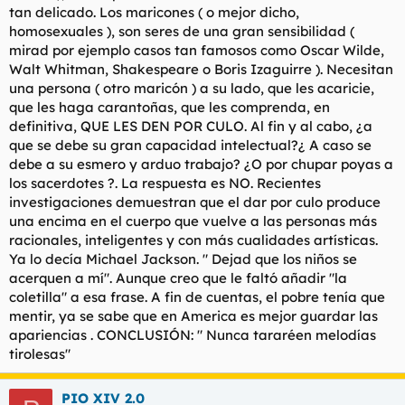
tan delicado. Los maricones ( o mejor dicho,
l
i
homosexuales ), son seres de una gran sensibilidad (
t
o
e
mirad por ejemplo casos tan famosos como Oscar Wilde,
m
Walt Whitman, Shakespeare o Boris Izaguirre ). Necesitan
a
una persona ( otro maricón ) a su lado, que les acaricie,
que les haga carantoñas, que les comprenda, en
definitiva, QUE LES DEN POR CULO. Al fin y al cabo, ¿a
que se debe su gran capacidad intelectual?¿ A caso se
debe a su esmero y arduo trabajo? ¿O por chupar poyas a
los sacerdotes ?. La respuesta es NO. Recientes
investigaciones demuestran que el dar por culo produce
una encima en el cuerpo que vuelve a las personas más
racionales, inteligentes y con más cualidades artísticas.
Ya lo decía Michael Jackson. " Dejad que los niños se
acerquen a mí". Aunque creo que le faltó añadir "la
coletilla" a esa frase. A fin de cuentas, el pobre tenía que
mentir, ya se sabe que en America es mejor guardar las
apariencias . CONCLUSIÓN: " Nunca tararéen melodías
tirolesas"
PIO XIV 2.0