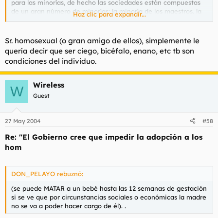
para las minorías, de hecho las sociedades están compuestas
de un gran número de minorías: la minoría de los maestros, la
Haz clic para expandir...
minoría de los profesionales independientes, la minoría de los
agricultores, la minoría de los inmigrantes, la minoría de los
opositores, la minoría de los actores, la minoría de los
Sr. homosexual (o gran amigo de ellos), simplemente le
homosexuales, etc..., y todos precisan de leyes que regulen su
quería decir que ser ciego, bicéfalo, enano, etc tb son
situación civil. Lo más curioso es que creéis que vuestra
condiciones del individuo.
opinión es infalible aunque se sostenga en meros juicios de
valor. Y vuelvo a repetir, la homosexualidad no es una
enfermedad, sino una condición del individuo.
Wireless
W
Guest
27 May 2004
#58
Re: "El Gobierno cree que impedir la adopción a los
hom
DON_PELAYO rebuznó:
(se puede MATAR a un bebé hasta las 12 semanas de gestación
si se ve que por circunstancias sociales o económicas la madre
no se va a poder hacer cargo de él). .