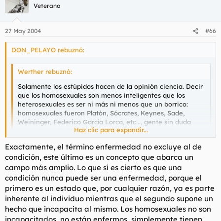
Veterano
27 May 2004
#66
DON_PELAYO rebuznó:
Werther rebuznó:
Solamente los estúpidos hacen de la opinión ciencia. Decir
que los homosexuales son menos inteligentes que los
heterosexuales es ser ni más ni menos que un borrico:
homosexuales fueron Platón, Sócrates, Keynes, Sade,
Weininger, Federico García Lorca, etc..., gente sin duda
Haz clic para expandir...
muy retrasada. Las democracias son tanto para las
mayorías como para las minorías, de hecho las sociedades
Exactamente, el término enfermedad no excluye al de
están compuestas de un gran número de minorías: la
Haz clic para expandir...
condición, este último es un concepto que abarca un
minoría de los maestros, la minoría de los profesionales
independientes, la minoría de los agricultores, la minoría de
campo más amplio. Lo que sí es cierto es que una
los inmigrantes, la minoría de los opositores, la minoría de
Sr. homosexual (o gran amigo de ellos), simplemente le quería
condición nunca puede ser una enfermedad, porque el
los actores, la minoría de los homosexuales, etc..., y todos
decir que ser ciego, bicéfalo, enano, etc tb son condiciones del
primero es un estado que, por cualquier razón, ya es parte
precisan de leyes que regulen su situación civil. Lo más
individuo.
inherente al individuo mientras que el segundo supone un
curioso es que creéis que vuestra opinión es infalible
hecho que incapacita al mismo. Los homosexuales no son
aunque se sostenga en meros juicios de valor. Y vuelvo a
incapacitados, no están enfermos, simplemente tienen
repetir, la homosexualidad no es una enfermedad, sino una