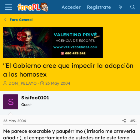
Acceder
Regístrate
Foro General
"El Gobierno cree que impedir la adopción
a los homosex
I
F
DON_PELAYO
26 May 2004
n
e
i
c
Sisifoo0101
S
c
h
Guest
i
a
a
d
d
e
26 May 2004
#51
o
i
r
n
Me parece execrable y paupérrimo ( irrisorio me atrevería
d
i
añadir ), el comportamiento de ustedes ante este tema
e
c