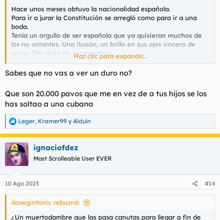
Hace unos meses obtuvo la nacionalidad española.
Para ir a jurar la Constitución se arregló como para ir a una
boda.
Tenía un orgullo de ser española que ya quisieran muchos de
los no votantes. Una ilusión, un brillo en sus ojos sincero de
veras. Orgullosa de ser española .
Haz clic para expandir...
Ni se te ocurra llamarla pancha. Los Panchos para ella son los
Sabes que no vas a ver un duro no?
paricortos ¶sudamaricones¶.
Ni se te ocurra llamarla negra, para ella negros son esos
Que son 20.000 pavos que me en vez de a tus hijos se los
azulados africanos saltavallas.
has soltao a una cubana
A esos dos colectivos los tiene mucho más asco que tú.
Leger
,
Kramer99
y
Alduin
Y si, la traspasé 20000 vinagres nada más colgar cuando me
R
e
los pidió. Y a un forero de esta casa le di 100€ cuando pidió
a
dinero.
ignaciofdez
c
No miento. No necesito mentir.
c
Most Scrolleable User EVER
i
Penis
o
n
10 Ago 2023
#14
e
s
ilovegintonic rebuznó:
:
¿Un muertodambre que las pasa canutas para llegar a fin de