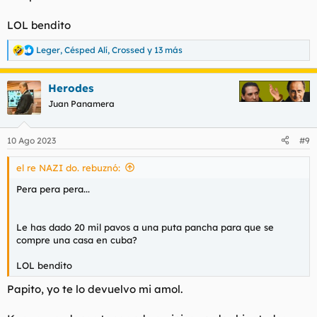
LOL bendito
Leger
,
Césped Alí
,
Crossed
y 13 más
R
e
a
Herodes
c
c
Juan Panamera
i
o
n
10 Ago 2023
#9
e
s
el re NAZI do. rebuznó:
:
Pera pera pera...
Le has dado 20 mil pavos a una puta pancha para que se
compre una casa en cuba?
LOL bendito
Papito, yo te lo devuelvo mi amol.