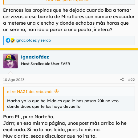
Ni se te ocurra llamarla pancha. Los Panchos para ella son los
Entonces las propinas que he dejado cuando iba a tomar
paricortos ¶sudamaricones¶.
cervezas a ese bareto de Miraflores con nombre evocador
Ni se te ocurra llamarla negra, para ella negros son esos
a meterse una clencha y donde echabas más horas que
azulados africanos saltavallas.
un sereno, han ido a parar a una poota jinetera?
A esos dos colectivos los tiene mucho más asco que tú.
ignaciofdez
y
serdo
Y si, la traspasé 20000 vinagres nada más colgar cuando me
R
e
los pidió. Y a un forero de esta casa le di 100€ cuando pidió
a
dinero.
ignaciofdez
c
No miento. No necesito mentir.
c
Most Scrolleable User EVER
i
Penis
o
n
10 Ago 2023
#22
e
s
el re NAZI do. rebuznó:
:
Macho yo lo que he leido es que le has pasao 20k no veo
donde dices que te los haya devuelto
Puro PL, puro Norteño.
Jdrrr, en esa misma página, unos post más arriba lo he
explicado. Si no lo has leido, pues tu mismo.
Muy clarito, sepas disculpar que no insita.