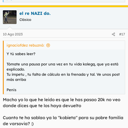
e
a
el re NAZI do.
c
c
Clásico
i
o
n
10 Ago 2023
#17
e
s
ignaciofdez rebuznó:
:
Y tú sabes leer?
Tómate una pausa por una vez en tu vida kolegą, que ya está
explicado.
Tu ímpetu , tu falta de cálculo en la frenada y tal. Ve unos post
más arriba
Penis
Macho yo lo que he leido es que le has pasao 20k no veo
donde dices que te los haya devuelto
Cuanto te ha sablao ya la "kobieta" para su pobre familia
de varsovia? :)