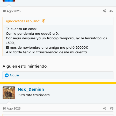
i
o
n
10 Ago 2023
#2
e
s
ignaciofdez rebuznó:
:
Te cuento un caso:
Con la pandemia me quedé a 0,
Conseguí después ya un trabajo temporal, ya le levantaba los
1500,
El mes de noviembre una amiga me pidió 20000€
A la tarde tenía la transferencia desde mi cuenta
Alguien está mintiendo.
Alduin
R
e
a
Max_Demian
c
c
Puta rata traicionera
i
o
n
10 Ago 2023
#3
e
s