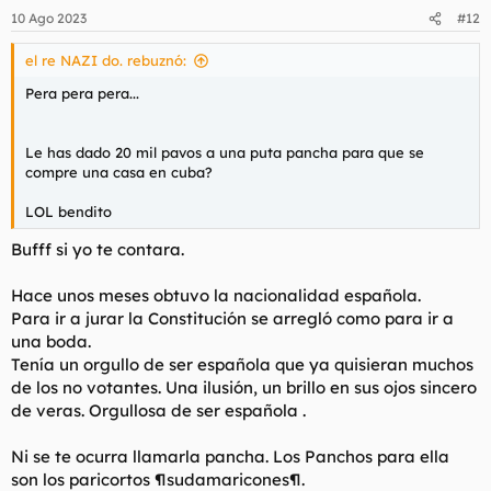
n
10 Ago 2023
#12
e
s
el re NAZI do. rebuznó:
:
Pera pera pera...
Le has dado 20 mil pavos a una puta pancha para que se
compre una casa en cuba?
LOL bendito
Bufff si yo te contara.
Hace unos meses obtuvo la nacionalidad española.
Para ir a jurar la Constitución se arregló como para ir a
una boda.
Tenía un orgullo de ser española que ya quisieran muchos
de los no votantes. Una ilusión, un brillo en sus ojos sincero
de veras. Orgullosa de ser española .
Ni se te ocurra llamarla pancha. Los Panchos para ella
son los paricortos ¶sudamaricones¶.