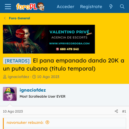
Acceder
Regístrate
Foro General
El pana empanado dando 20K a
[RETARDS]
un puta cubana (título temporal)
I
F
ignaciofdez
10 Ago 2023
n
e
i
c
ignaciofdez
c
h
Most Scrolleable User EVER
i
a
a
d
d
e
10 Ago 2023
#1
o
i
r
n
navorsuker rebuznó:
d
i
e
c