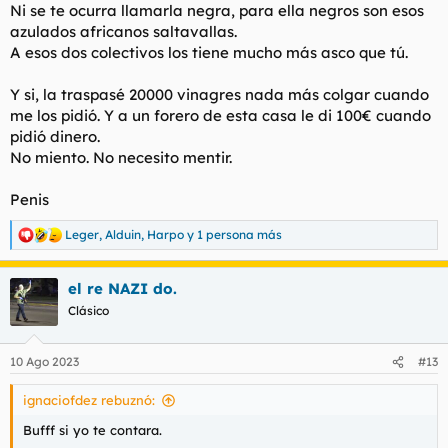
Ni se te ocurra llamarla negra, para ella negros son esos
azulados africanos saltavallas.
A esos dos colectivos los tiene mucho más asco que tú.
Y si, la traspasé 20000 vinagres nada más colgar cuando
me los pidió. Y a un forero de esta casa le di 100€ cuando
pidió dinero.
No miento. No necesito mentir.
Penis
Leger
,
Alduin
,
Harpo
y 1 persona más
R
e
a
el re NAZI do.
c
c
Clásico
i
o
n
10 Ago 2023
#13
e
s
ignaciofdez rebuznó:
:
Bufff si yo te contara.