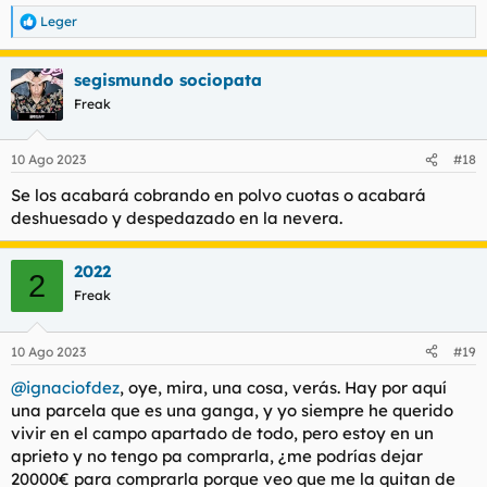
Leger
R
e
a
segismundo sociopata
c
c
Freak
i
o
n
10 Ago 2023
#18
e
s
Se los acabará cobrando en polvo cuotas o acabará
:
deshuesado y despedazado en la nevera.
2022
2
Freak
10 Ago 2023
#19
@ignaciofdez
, oye, mira, una cosa, verás. Hay por aquí
una parcela que es una ganga, y yo siempre he querido
vivir en el campo apartado de todo, pero estoy en un
aprieto y no tengo pa comprarla, ¿me podrías dejar
20000€ para comprarla porque veo que me la quitan de