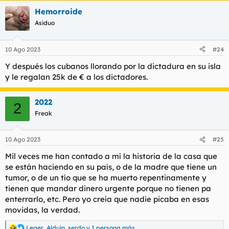
a
Hemorroide
c
c
Asiduo
i
o
n
10 Ago 2023
#24
e
s
Y después los cubanos llorando por la dictadura en su isla
:
y le regalan 25k de € a los dictadores.
2022
2
Freak
10 Ago 2023
#25
Mil veces me han contado a mí la historia de la casa que
se están haciendo en su país, o de la madre que tiene un
tumor, o de un tío que se ha muerto repentinamente y
tienen que mandar dinero urgente porque no tienen pa
enterrarlo, etc. Pero yo creía que nadie picaba en esas
movidas, la verdad.
Leger
,
Alduin
,
serdo
y 1 persona más