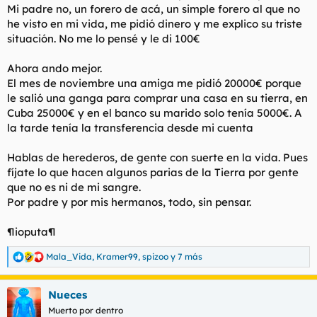
Mi padre no, un forero de acá, un simple forero al que no
he visto en mi vida, me pidió dinero y me explico su triste
situación. No me lo pensé y le di 100€
Ahora ando mejor.
El mes de noviembre una amiga me pidió 20000€ porque
le salió una ganga para comprar una casa en su tierra, en
Cuba 25000€ y en el banco su marido solo tenía 5000€. A
la tarde tenía la transferencia desde mi cuenta
Hablas de herederos, de gente con suerte en la vida. Pues
fíjate lo que hacen algunos parias de la Tierra por gente
que no es ni de mi sangre.
Por padre y por mis hermanos, todo, sin pensar.
¶ioputa¶
Mala_Vida
,
Kramer99
,
spizoo
y 7 más
R
e
a
Nueces
c
c
Muerto por dentro