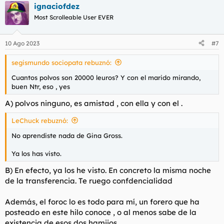
ignaciofdez
c
salió una ganga para comprar una casa en su tierra, en Cuba
c
25000€ y en el banco su marido solo tenía 5000€. A la tarde
Most Scrolleable User EVER
i
tenía la transferencia desde mi cuenta
o
n
10 Ago 2023
#7
Hablas de herederos, de gente con suerte en la vida. Pues
e
fíjate lo que hacen algunos parias de la Tierra por gente que no
s
es ni de mi sangre.
segismundo sociopata rebuznó:
:
Por padre y por mis hermanos, todo, sin pensar.
Cuantos polvos son 20000 leuros? Y con el marido mirando,
buen Ntr, eso , yes
¶ioputa¶
A) polvos ninguno, es amistad , con ella y con el .
LeChuck rebuznó:
No aprendiste nada de Gina Gross.
Ya los has visto.
B) En efecto, ya los he visto. En concreto la misma noche
de la transferencia. Te ruego confdencialidad
Además, el foroc lo es todo para mí, un forero que ha
posteado en este hilo conoce , o al menos sabe de la
existencia de esos dos hamijos.