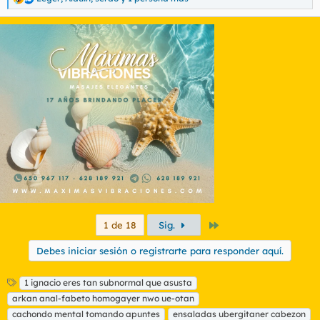
R
e
a
c
c
i
o
n
e
s
:
Último
1 de 18
Sig.
Debes iniciar sesión o registrarte para responder aquí.
E
1 ignacio eres tan subnormal que asusta
t
arkan anal-fabeto homogayer nwo ue-otan
i
cachondo mental tomando apuntes
ensaladas ubergitaner cabezon