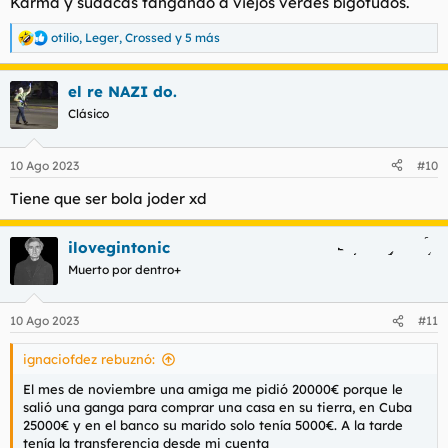
Karma y sudacas tangando a viejos verdes bigotudos.
otilio
,
Leger
,
Crossed
y 5 más
R
e
a
el re NAZI do.
c
c
Clásico
i
o
n
10 Ago 2023
#10
e
s
Tiene que ser bola joder xd
:
ilovegintonic
Muerto por dentro+
10 Ago 2023
#11
ignaciofdez rebuznó:
El mes de noviembre una amiga me pidió 20000€ porque le
salió una ganga para comprar una casa en su tierra, en Cuba
25000€ y en el banco su marido solo tenía 5000€. A la tarde
tenía la transferencia desde mi cuenta