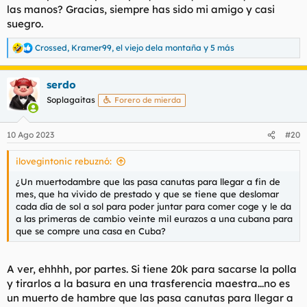
las manos? Gracias, siempre has sido mi amigo y casi
suegro.
Crossed
,
Kramer99
,
el viejo dela montaña
y 5 más
R
e
a
serdo
c
c
Soplagaitas
Forero de mierda
i
o
n
10 Ago 2023
#20
e
s
ilovegintonic rebuznó:
:
¿Un muertodambre que las pasa canutas para llegar a fin de
mes, que ha vivido de prestado y que se tiene que deslomar
cada día de sol a sol para poder juntar para comer coge y le da
a las primeras de cambio veinte mil eurazos a una cubana para
que se compre una casa en Cuba?
A ver, ehhhh, por partes. Si tiene 20k para sacarse la polla
y tirarlos a la basura en una trasferencia maestra...no es
un muerto de hambre que las pasa canutas para llegar a