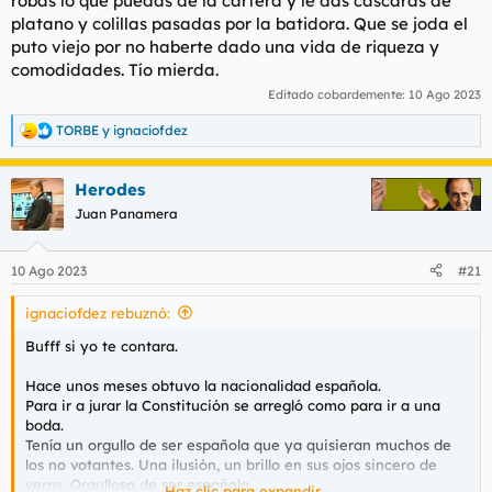
robas lo que puedas de la cartera y le das cáscaras de
platano y colillas pasadas por la batidora. Que se joda el
puto viejo por no haberte dado una vida de riqueza y
comodidades. Tío mierda.
Editado cobardemente:
10 Ago 2023
TORBE
y
ignaciofdez
R
e
a
Herodes
c
c
Juan Panamera
i
o
n
10 Ago 2023
#21
e
s
ignaciofdez rebuznó:
:
Bufff si yo te contara.
Hace unos meses obtuvo la nacionalidad española.
Para ir a jurar la Constitución se arregló como para ir a una
boda.
Tenía un orgullo de ser española que ya quisieran muchos de
los no votantes. Una ilusión, un brillo en sus ojos sincero de
veras. Orgullosa de ser española .
Haz clic para expandir...