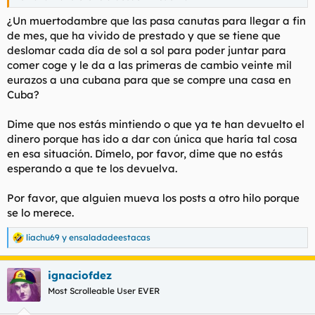
¿Un muertodambre que las pasa canutas para llegar a fin
de mes, que ha vivido de prestado y que se tiene que
deslomar cada día de sol a sol para poder juntar para
comer coge y le da a las primeras de cambio veinte mil
eurazos a una cubana para que se compre una casa en
Cuba?
Dime que nos estás mintiendo o que ya te han devuelto el
dinero porque has ido a dar con única que haría tal cosa
en esa situación. Dímelo, por favor, dime que no estás
esperando a que te los devuelva.
Por favor, que alguien mueva los posts a otro hilo porque
se lo merece.
liachu69
y
ensaladadeestacas
R
e
a
ignaciofdez
c
c
Most Scrolleable User EVER
i
o