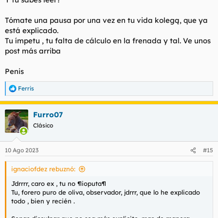
Tómate una pausa por una vez en tu vida kolegą, que ya
está explicado.
Tu ímpetu , tu falta de cálculo en la frenada y tal. Ve unos
post más arriba
Penis
Ferris
R
e
a
Furro07
c
c
Clásico
i
o
n
10 Ago 2023
#15
e
s
ignaciofdez rebuznó:
:
Jdrrrr, caro ex , tu no ¶ioputa¶
Tu, forero puro de oliva, observador, jdrrr, que lo he explicado
todo , bien y recién .