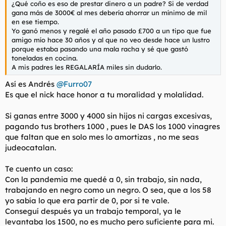
¿Qué coño es eso de prestar dinero a un padre? Si de verdad
l
i
gana más de 3000€ al mes debería ahorrar un mínimo de mil
t
o
en ese tiempo.
e
Yo ganó menos y regalé el año pasado £700 a un tipo que fue
m
amigo mío hace 30 años y al que no veo desde hace un lustro
a
porque estaba pasando una mala racha y sé que gastó
toneladas en cocina.
A mis padres les REGALARÍA miles sin dudarlo.
Así es Andrés
@Furro07
Es que el nick hace honor a tu moralidad y molalidad.
Si ganas entre 3000 y 4000 sin hijos ni cargas excesivas,
pagando tus brothers 1000 , pues le DAS los 1000 vinagres
que faltan que en solo mes lo amortizas , no me seas
judeocatalan.
Te cuento un caso:
Con la pandemia me quedé a 0, sin trabajo, sin nada,
trabajando en negro como un negro. O sea, que a los 58
yo sabía lo que era partir de 0, por si te vale.
Conseguí después ya un trabajo temporal, ya le
levantaba los 1500, no es mucho pero suficiente para mi.