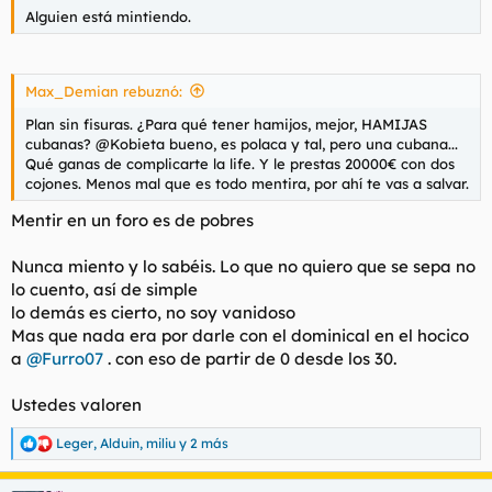
Alguien está mintiendo.
Max_Demian rebuznó:
Plan sin fisuras. ¿Para qué tener hamijos, mejor, HAMIJAS
cubanas? @Kobieta bueno, es polaca y tal, pero una cubana...
Qué ganas de complicarte la life. Y le prestas 20000€ con dos
cojones. Menos mal que es todo mentira, por ahí te vas a salvar.
Mentir en un foro es de pobres
Nunca miento y lo sabéis. Lo que no quiero que se sepa no
lo cuento, así de simple
lo demás es cierto, no soy vanidoso
Mas que nada era por darle con el dominical en el hocico
a
@Furro07
. con eso de partir de 0 desde los 30.
Ustedes valoren
Leger
,
Alduin
,
miliu
y 2 más
R
e
a