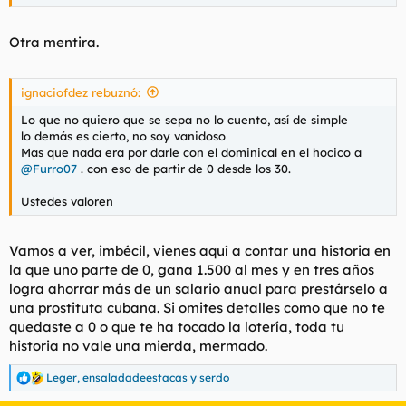
Otra mentira.
ignaciofdez rebuznó:
Lo que no quiero que se sepa no lo cuento, así de simple
lo demás es cierto, no soy vanidoso
Mas que nada era por darle con el dominical en el hocico a
@Furro07
. con eso de partir de 0 desde los 30.
Ustedes valoren
Vamos a ver, imbécil, vienes aquí a contar una historia en
la que uno parte de 0, gana 1.500 al mes y en tres años
logra ahorrar más de un salario anual para prestárselo a
una prostituta cubana. Si omites detalles como que no te
quedaste a 0 o que te ha tocado la lotería, toda tu
historia no vale una mierda, mermado.
Leger
,
ensaladadeestacas
y
serdo
R
e