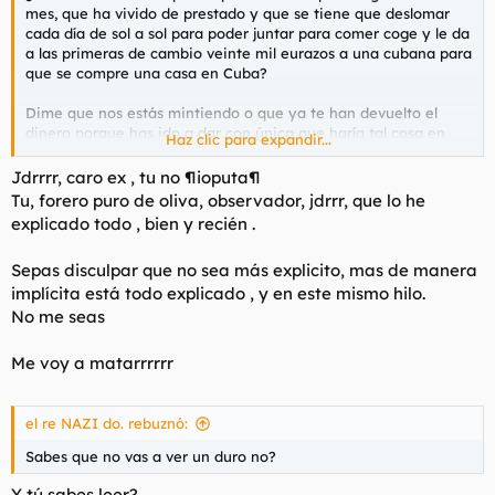
mes, que ha vivido de prestado y que se tiene que deslomar
cada día de sol a sol para poder juntar para comer coge y le da
a las primeras de cambio veinte mil eurazos a una cubana para
que se compre una casa en Cuba?
Dime que nos estás mintiendo o que ya te han devuelto el
dinero porque has ido a dar con única que haría tal cosa en
Haz clic para expandir...
esa situación. Dímelo, por favor, dime que no estás esperando
a que te los devuelva.
Jdrrrr, caro ex , tu no ¶ioputa¶
Tu, forero puro de oliva, observador, jdrrr, que lo he
Por favor, que alguien mueva los posts a otro hilo porque se lo
explicado todo , bien y recién .
merece.
Sepas disculpar que no sea más explicito, mas de manera
implícita está todo explicado , y en este mismo hilo.
No me seas
Me voy a matarrrrrr
el re NAZI do. rebuznó:
Sabes que no vas a ver un duro no?
Y tú sabes leer?