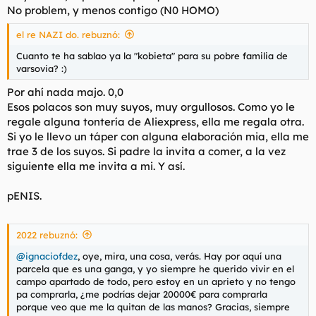
No problem, y menos contigo (N0 HOMO)
el re NAZI do. rebuznó:
Cuanto te ha sablao ya la "kobieta" para su pobre familia de
varsovia? :)
Por ahí nada majo. 0,0
Esos polacos son muy suyos, muy orgullosos. Como yo le
regale alguna tontería de Aliexpress, ella me regala otra.
Si yo le llevo un táper con alguna elaboración mia, ella me
trae 3 de los suyos. Si padre la invita a comer, a la vez
siguiente ella me invita a mi. Y así.
pENIS.
2022 rebuznó:
@ignaciofdez
, oye, mira, una cosa, verás. Hay por aquí una
parcela que es una ganga, y yo siempre he querido vivir en el
campo apartado de todo, pero estoy en un aprieto y no tengo
pa comprarla, ¿me podrías dejar 20000€ para comprarla
porque veo que me la quitan de las manos? Gracias, siempre