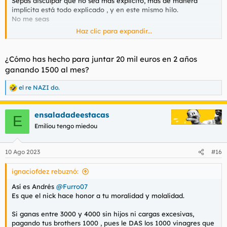
Sepas disculpar que no sea más explicito, mas de manera
implícita está todo explicado , y en este mismo hilo.
No me seas
Haz clic para expandir...
Me voy a matarrrrrr
¿Cómo has hecho para juntar 20 mil euros en 2 años
ganando 1500 al mes?
el re NAZI do.
R
e
a
ensaladadeestacas
c
E
c
Emiliou tengo miedou
i
o
n
10 Ago 2023
#16
e
s
ignaciofdez rebuznó:
:
Así es Andrés
@Furro07
Es que el nick hace honor a tu moralidad y molalidad.
Si ganas entre 3000 y 4000 sin hijos ni cargas excesivas,
pagando tus brothers 1000 , pues le DAS los 1000 vinagres que