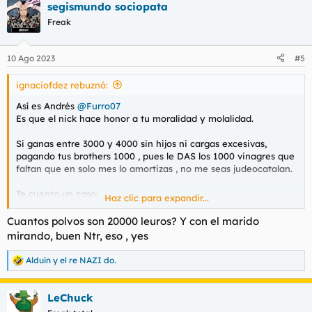
segismundo sociopata
c
c
Freak
i
o
n
10 Ago 2023
#5
e
s
ignaciofdez rebuznó:
:
Así es Andrés
@Furro07
Es que el nick hace honor a tu moralidad y molalidad.
Si ganas entre 3000 y 4000 sin hijos ni cargas excesivas,
pagando tus brothers 1000 , pues le DAS los 1000 vinagres que
faltan que en solo mes lo amortizas , no me seas judeocatalan.
Te cuento un caso:
Haz clic para expandir...
Con la pandemia me quedé a 0, sin trabajo, sin nada,
trabajando en negro como un negro. O sea, que a los 58 yo
Cuantos polvos son 20000 leuros? Y con el marido
sabía lo que era partir de 0, por si te vale.
mirando, buen Ntr, eso , yes
Conseguí después ya un trabajo temporal, ya le levantaba los
1500, no es mucho pero suficiente para mi.
Alduin
y
el re NAZI do.
R
Mi padre no, un forero de acá, un simple forero al que no he
e
visto en mi vida, me pidió dinero y me explico su triste
a
situación. No me lo pensé y le di 100€
LeChuck
c
c