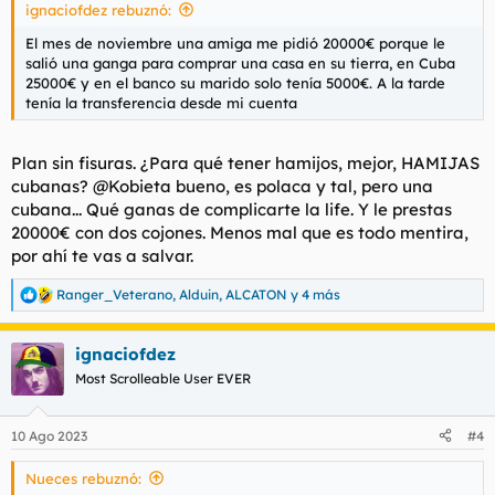
ignaciofdez rebuznó:
:
El mes de noviembre una amiga me pidió 20000€ porque le
salió una ganga para comprar una casa en su tierra, en Cuba
25000€ y en el banco su marido solo tenía 5000€. A la tarde
tenía la transferencia desde mi cuenta
Plan sin fisuras. ¿Para qué tener hamijos, mejor, HAMIJAS
cubanas? @Kobieta bueno, es polaca y tal, pero una
cubana... Qué ganas de complicarte la life. Y le prestas
20000€ con dos cojones. Menos mal que es todo mentira,
por ahí te vas a salvar.
Ranger_Veterano
,
Alduin
,
ALCATON
y 4 más
R
e
a
ignaciofdez
c
c
Most Scrolleable User EVER
i
o
n
10 Ago 2023
#4
e
s
Nueces rebuznó:
: