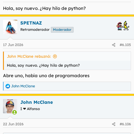
Hola, soy nuevo. ¿Hay hilo de python?
SPETNAZ
Retromoderador
Moderador
17 Jun 2026
#6.105
John McClane rebuznó:
Hola, soy nuevo. ¿Hay hilo de python?
Abre uno, había uno de programadores
John McClane
R
e
a
John McClane
c
c
I ❤ Alfonso
i
o
n
22 Jun 2026
#6.106
e
s