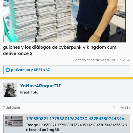
guiones y los diálogos de cyberpunk y kingdom cum:
deliverance 2
Editado cobardemente:
29 Jun 2026
patizambo
y
SPETNAZ
R
e
a
YoHiceARoqueIII
c
c
Freak total
i
o
n
7 Jul 2026
#6.111
e
s
190330821 177588017624030 4328433074454636878 n hosted at ImgBB
:
Image 190330821 177588017624030 4328433074454636878
n hosted on ImgBB