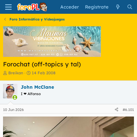
Acceder
Regístrate
Foro Informática y Videojuegos
Forochat (off-topics y tal)
I
F
Breikan
14 Feb 2008
n
e
i
c
John McClane
c
h
I ❤ Alfonso
i
a
a
d
d
e
10 Jun 2026
#6.101
o
i
r
n
d
i
e
c
l
i