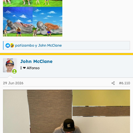
patizambo
y
John McClane
R
e
a
John McClane
c
c
I ❤ Alfonso
i
o
n
29 Jun 2026
#6.110
e
s
: