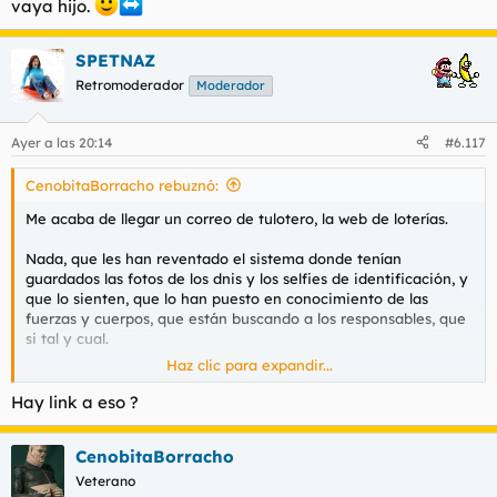
vaya hijo.
SPETNAZ
Retromoderador
Moderador
Ayer a las 20:14
#6.117
CenobitaBorracho rebuznó:
Me acaba de llegar un correo de tulotero, la web de loterías.
Nada, que les han reventado el sistema donde tenían
guardados las fotos de los dnis y los selfies de identificación, y
que lo sienten, que lo han puesto en conocimiento de las
fuerzas y cuerpos, que están buscando a los responsables, que
si tal y cual.
Haz clic para expandir...
Vamos, que ya estarán más que revendidos en la dark web.
Hay link a eso ?
De verdad, qué puto asco de país.
CenobitaBorracho
Veterano