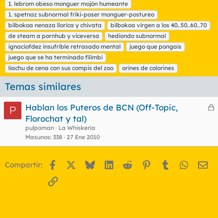
1. lebrom obeso monguer mojón humeante
q
1. spetnaz subnormal friki-poser monguer-postureo
u
bilbokoa nenaza llorica y chivata
e
bilbokoa virgen a los 40..50..60..70
t
de steam a pornhub y viceversa
hediondo subnormal
a
ignaciofdez insufrible retrasado mental
juego que pongais
s
juego que se ha terminado filimbi
liachu de cena con sus compis del zoo
orines de colorines
Temas similares
Hablan los Puteros de BCN (Off-Topic,
P
e
Florochat y tal)
r
pulpoman
La Whiskería
r
Masunos
338
27 Ene 2010
Facebook
X
Bluesky
LinkedIn
Reddit
Pinterest
Tumblr
WhatsA
Em
Compartir:
o
Enlace