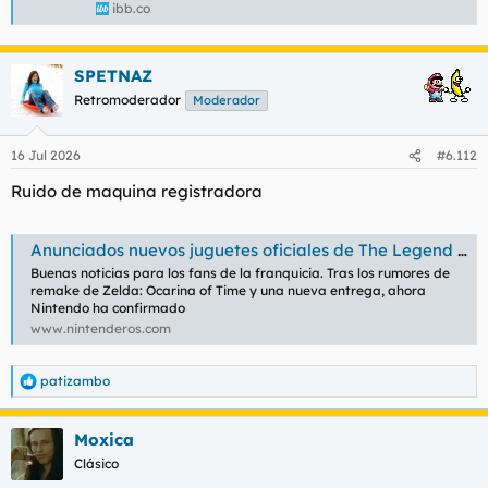
ibb.co
SPETNAZ
Retromoderador
Moderador
16 Jul 2026
#6.112
Ruido de maquina registradora
Anunciados nuevos juguetes oficiales de The Legend of Zelda por parte de Hasbro: estos son los primeros detalles - Nintenderos
Buenas noticias para los fans de la franquicia. Tras los rumores de
remake de Zelda: Ocarina of Time y una nueva entrega, ahora
Nintendo ha confirmado
www.nintenderos.com
patizambo
R
e
a
Moxica
c
c
Clásico
i