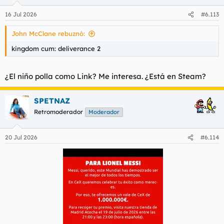
o
n
16 Jul 2026
#6.113
e
s
John McClane rebuznó:
:
kingdom cum: deliverance 2
¿El niño polla como Link? Me interesa. ¿Está en Steam?
SPETNAZ
Retromoderador
Moderador
20 Jul 2026
#6.114