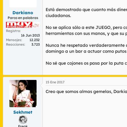
r
n
d
i
Está demostrado que cuanto más dinero 
Darkiano
e
c
ciudadanos.
l
i
Parco en palabras
t
o
No se aplica sólo a este JUEGO, pero c
e
Registro
m
herramientas con sus manos, y que su pu
16 Jun 2013
a
Mensajes
12.232
Reacciones
3.723
Nunca he respetado verdaderamente a a
domingo a un bar a actuar como putos
No sé que cojones os pasa por la puta 
15 Ene 2017
Creo que somos almas gemelas, Darkian
Sekhmet
Freak