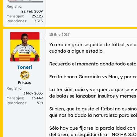
Registro
22 Feb 2009
Mensajes
25.123
Reacciones
3.315
15 Ene 2017
Yo era un gran seguidor de futbol, veía
cuando a algun estadio.
Recuerdo el momento donde todo esto
Toneti
Era la época Guardiola vs Mou, y por c
Frikazo
Registro
La tensión, odio y verguenza que se viv
3 Nov 2005
de balas se lanzaban insultos y memes 
Mensajes
13.449
Reacciones
398
Si bien, que te guste el fútbol no es si
que nos ha dado la naturaleza para sob
Sólo hay que fijarse la parcialidad co
del área, un seguidor dirá " NO H