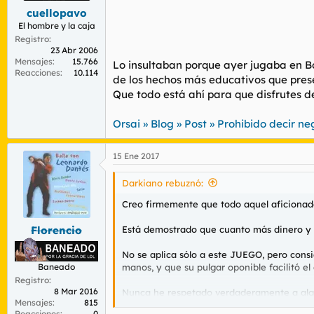
cuellopavo
El hombre y la caja
Registro
23 Abr 2006
Mensajes
15.766
Lo insultaban porque ayer jugaba en Bo
Reacciones
10.114
de los hechos más educativos que prese
Que todo está ahí para que disfrutes de
Orsai » Blog » Post » Prohibido decir n
15 Ene 2017
Darkiano rebuznó:
Creo firmemente que todo aquel aficionado 
Está demostrado que cuanto más dinero y re
Florencio
No se aplica sólo a este JUEGO, pero cons
manos, y que su pulgar oponible facilitó el
Baneado
Registro
8 Mar 2016
Nunca he respetado verdaderamente a algui
Mensajes
815
actuar como putos monos.
Reacciones
0