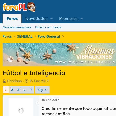
Foros
Novedades
Miembros
Nuevos mensajes
Buscar en foros
Foros
GENERAL
Foro General
Fútbol e Inteligencia
I
F
Darkiano
15 Ene 2017
n
e
1
2
3
…
7
Sig.
i
c
c
h
i
a
15 Ene 2017
a
d
Creo firmemente que todo aquel aficion
d
e
o
i
tecnocientifica.