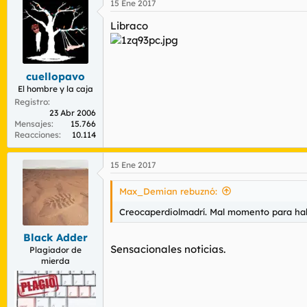
15 Ene 2017
Libraco
cuellopavo
El hombre y la caja
Registro
23 Abr 2006
Mensajes
15.766
Reacciones
10.114
15 Ene 2017
Max_Demian rebuznó:
Creocaperdiolmadrí. Mal momento para hab
Black Adder
Sensacionales noticias.
Plagiador de
mierda