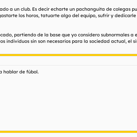
eza y jamás os entenderé.
ionado a un club. Es decir echarte un pachanguita de colegas p
astarte los horos, tatuarte algo del equipo, sufrir y dedicarl
ocado, partiendo de la base que yo considero subnormales a e
 individuos sin son necesarios para la sociedad actual, el si
 hablar de fúbol.