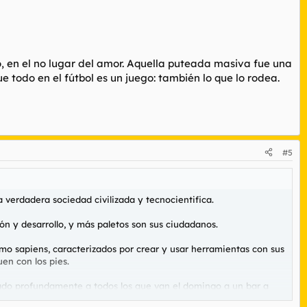
, en el no lugar del amor. Aquella puteada masiva fue una
 todo en el fútbol es un juego: también lo que lo rodea.
#5
 verdadera sociedad civilizada y tecnocientifica.
n y desarrollo, y más paletos son sus ciudadanos.
mo sapiens, caracterizados por crear y usar herramientas con sus
uen con los pies.
iado profundamente a todos los que van el domingo a un bar a