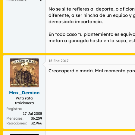
No sé que cojones os pasa por la puta cab
No se si te refieres al deporte, o afic
diferente, a ser hincha de un equipo y g
demasiada importancia.
En todo caso tu plantemiento es equiv
metan a gonagdo hasta en la sopa, estos
15 Ene 2017
Creocaperdiolmadrí. Mal momento para
Max_Demian
Puta rata
traicionera
Registro
17 Jul 2005
Mensajes
36.259
Reacciones
32.966