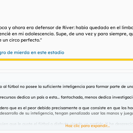
ca y ahora era defensor de River: había quedado en el limbo
ncié en mi adolescencia. Supe, de una vez y para siempre, que
 un circo perfecto."
egro de mierda en este estadio
al fútbol no posee la suficiente inteligencia para formar parte de una
cursos dedica un país a esta... fantochada, menos dedica investigació
idero que es el peor debido precisamente a que consiste en que los ho
 desarrollo de su inteligencia, tengan penalizado usar las manos y jueg
en que le guste el fútbol o disfrute viendo un partido. Y he desprec
Haz clic para expandir...