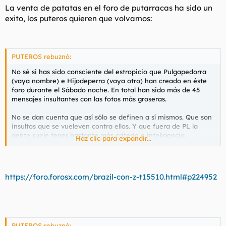
La venta de patatas en el foro de putarracas ha sido un
exito, los puteros quieren que volvamos:
PUTEROS rebuznó:
No sé si has sido consciente del estropicio que Pulgapedorra
(vaya nombre) e Hijodeperra (vaya otro) han creado en éste
foro durante el Sábado noche. En total han sido más de 45
mensajes insultantes con las fotos más groseras.
No se dan cuenta que así sólo se definen a sí mismos. Que son
insultos que se vueleven contra ellos. Y que fuera de PL la
gente suele tener bastante más criterio e inteligencia.
Haz clic para expandir...
En fin, pido disculpas a los moderadores de la casa por haber
tenido que limpiar toda la basura. Y que conste que nadie de
nosotros la ha provocado.
https://foro.forosx.com/brazil-con-z-t15510.html#p224952
PUTEROS rebuznó: