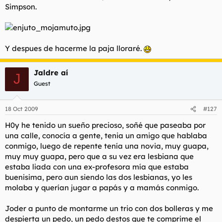
Simpson.
l
i
t
o
e
m
a
Y despues de hacerme la paja lloraré.
Jaldre aí
J
Guest
18 Oct 2009
#127
H0y he tenido un sueño precioso, soñé que paseaba por
una calle, conocía a gente, tenia un amigo que hablaba
conmigo, luego de repente tenía una novia, muy guapa,
muy muy guapa, pero que a su vez era lesbiana que
estaba liada con una ex-profesora mía que estaba
buenisima, pero aun siendo las dos lesbianas, yo les
molaba y querían jugar a papás y a mamás conmigo.
Joder a punto de montarme un trio con dos bolleras y me
despierta un pedo, un pedo destos que te comprime el