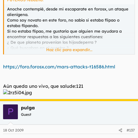
Anoche contemplé, desde mi escaparate en forosx, un ataque
alienígena.
Como soy novato en este foro, no sabía si estaba flipao o
estaba flipando.
Sí no estaba flipao, me gustaría que alguien me ayudara a
encontrar respuestas a las siguientes cuestiones:
¿ De que planeta provenían los hijosdeperra ?
¿ Qué buscaban en el nuestro ?
Haz clic para expandir...
¿ Ha sido la primera invasión masiva o ya existían precedentes
?
https://foro.forosx.com/mars-attacks-t16586.html
Aún queda uno vivo, que salude:121
pulga
P
Guest
18 Oct 2009
#137