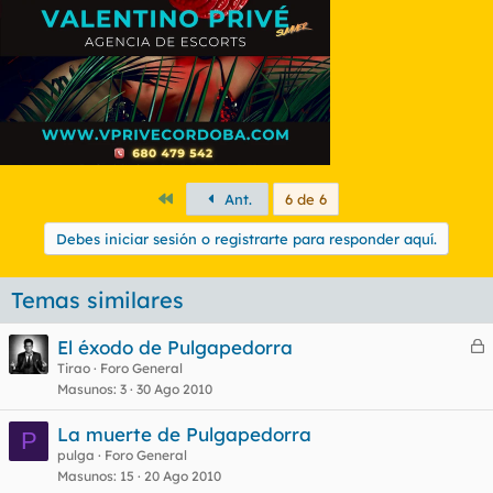
Primero
Ant.
6 de 6
Debes iniciar sesión o registrarte para responder aquí.
Temas similares
El éxodo de Pulgapedorra
e
Tirao
Foro General
Masunos
3
30 Ago 2010
r
r
La muerte de Pulgapedorra
P
pulga
Foro General
Masunos
15
20 Ago 2010
o