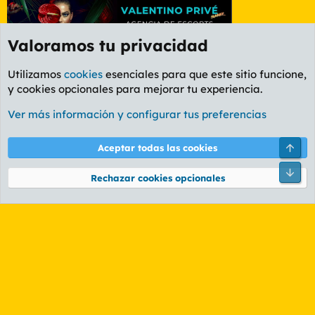
Valoramos tu privacidad
Utilizamos
cookies
esenciales para que este sitio funcione,
y cookies opcionales para mejorar tu experiencia.
Foro General
Ver más información y configurar tus preferencias
Cookies
PL OLDSTYLE AMARILLO
Cambiar fuente
Español (ES)
Arri
Aceptar todas las cookies
Contáctanos
Términos y reglas
Política de privacidad
Ayuda
R
Pie
S
Rechazar cookies opcionales
S
®
Community platform by XenForo
© 2010-2026 XenForo Ltd.