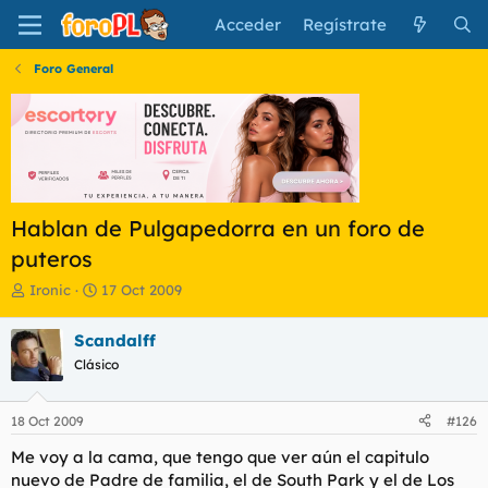
Acceder
Regístrate
Foro General
Hablan de Pulgapedorra en un foro de
puteros
I
F
Ironic
17 Oct 2009
n
e
i
c
Scandalff
c
h
Clásico
i
a
a
d
d
e
18 Oct 2009
#126
o
i
r
n
Me voy a la cama, que tengo que ver aún el capitulo
d
i
nuevo de Padre de familia, el de South Park y el de Los
e
c