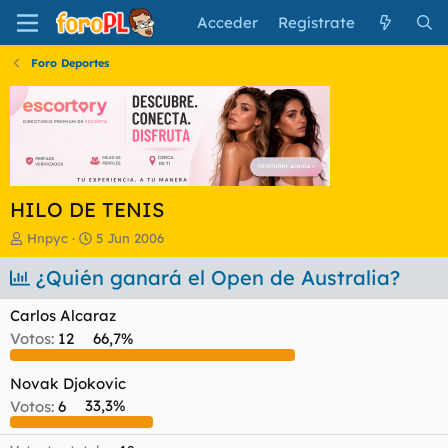
Acceder
Regístrate
Foro Deportes
HILO DE TENIS
I
F
Hnpyc
5 Jun 2006
n
e
i
¿Quién ganará el Open de Australia?
c
c
h
i
a
Carlos Alcaraz
a
d
Votos:
12
66,7%
d
e
o
i
r
n
Novak Djokovic
d
i
Votos:
6
33,3%
e
c
l
i