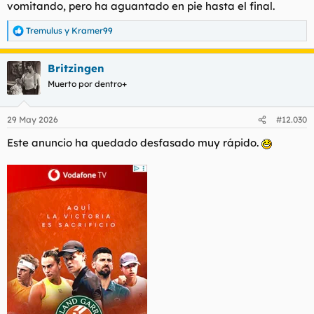
vomitando, pero ha aguantado en pie hasta el final.
Tremulus
y
Kramer99
R
e
a
Britzingen
c
c
Muerto por dentro+
i
o
n
29 May 2026
#12.030
e
s
Este anuncio ha quedado desfasado muy rápido.
: