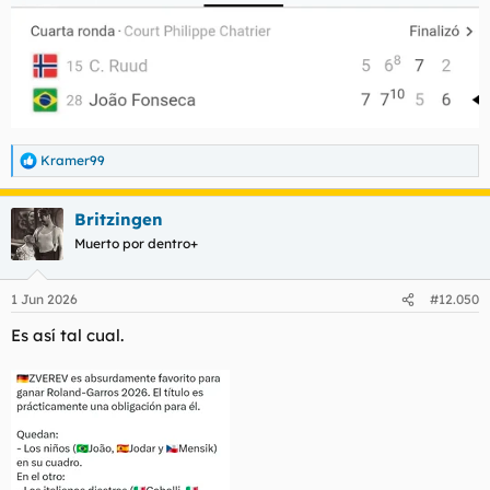
Kramer99
R
e
a
Britzingen
c
c
Muerto por dentro+
i
o
n
1 Jun 2026
#12.050
e
s
Es así tal cual.
: