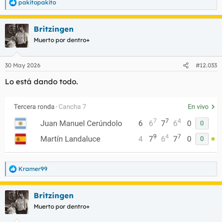
pakitopakito
R
e
a
Britzingen
c
c
Muerto por dentro+
i
o
n
30 May 2026
#12.033
e
s
Lo está dando todo.
:
Kramer99
R
e
a
Britzingen
c
c
Muerto por dentro+
i
o