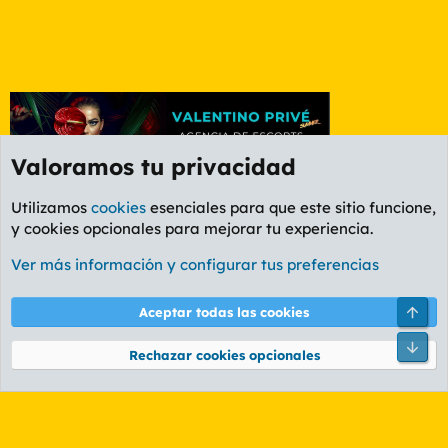
Valoramos tu privacidad
Utilizamos
cookies
esenciales para que este sitio funcione,
y cookies opcionales para mejorar tu experiencia.
Foro Deportes
Ver más información y configurar tus preferencias
Cookies
PL OLDSTYLE AMARILLO
Cambiar fuente
Español (ES)
Arri
Aceptar todas las cookies
Contáctanos
Términos y reglas
Política de privacidad
Ayuda
R
Pie
S
Rechazar cookies opcionales
S
®
Community platform by XenForo
© 2010-2026 XenForo Ltd.