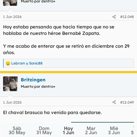
Muerto por dentro+
i
o
n
1 Jun 2026
#12.048
e
s
Hoy estaba pensando que hacía tiempo que no se
:
hablaba de nuestro héroe Bernabé Zapata.
Y me acabo de enterar que se retiró en diciembre con 29
años.
Lebrom
y
Sonic88
R
e
a
Britzingen
c
c
Muerto por dentro+
i
o
n
1 Jun 2026
#12.049
e
s
El chaval brasuca ha venido para quedarse.
: