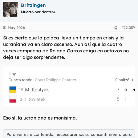
a
Britzingen
c
c
Muerto por dentro+
i
o
n
31 May 2026
#12.039
e
s
Sí es cierto que la polaca lleva un tiempo en crisis y la
:
ucraniana va en claro ascenso. Aun así que la cuatro
veces campeona de Roland Garros caiga en octavos no
deja ser algo sorprendente.
Eso sí, la ucraniana es monísima.
Para ver este contenido, necesitaremos su consentimiento para