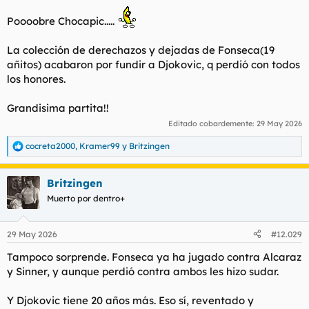
Poooobre Chocapic.....
La colección de derechazos y dejadas de Fonseca(19
añitos) acabaron por fundir a Djokovic, q perdió con todos
los honores.
Grandisima partita!!
Editado cobardemente:
29 May 2026
cocreta2000
,
Kramer99
y
Britzingen
R
e
a
Britzingen
c
c
Muerto por dentro+
i
o
n
29 May 2026
#12.029
e
s
Tampoco sorprende. Fonseca ya ha jugado contra Alcaraz
:
y Sinner, y aunque perdió contra ambos les hizo sudar.
Y Djokovic tiene 20 años más. Eso sí, reventado y