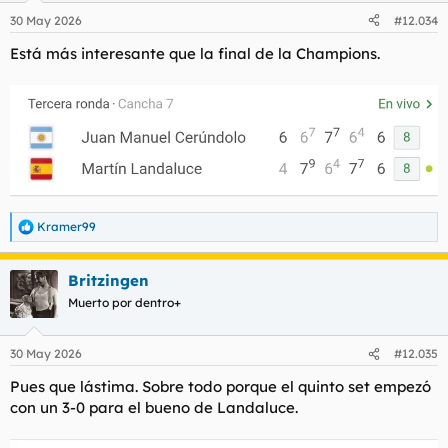
n
30 May 2026
#12.034
e
s
Está más interesante que la final de la Champions.
:
Kramer99
R
e
a
Britzingen
c
c
Muerto por dentro+
i
o
n
30 May 2026
#12.035
e
s
Pues que lástima. Sobre todo porque el quinto set empezó
:
con un 3-0 para el bueno de Landaluce.