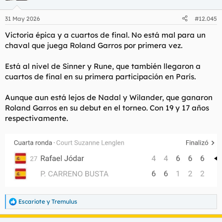
o
n
31 May 2026
#12.045
e
s
Victoria épica y a cuartos de final. No está mal para un
:
chaval que juega Roland Garros por primera vez.
Está al nivel de Sinner y Rune, que también llegaron a
cuartos de final en su primera participación en París.
Aunque aun está lejos de Nadal y Wilander, que ganaron
Roland Garros en su debut en el torneo. Con 19 y 17 años
respectivamente.
Escariote
y
Tremulus
R
e
a