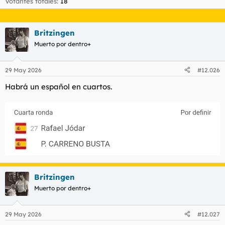
Votantes totales
18
t
o
e
m
a
Britzingen
Muerto por dentro+
29 May 2026
#12.026
Habrá un español en cuartos.
Britzingen
Muerto por dentro+
29 May 2026
#12.027