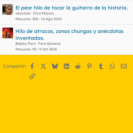
El peor hilo de tocar la guitarra de la historia.
iskariote
Foro Música
Masunos
300
14 Ago 2025
Hilo de atracos, zonas chungas y anécdotas
inventadas.
Bobby Perú
Foro General
Masunos
90
9 Oct 2016
Facebook
X
Bluesky
LinkedIn
Reddit
Pinterest
Tumblr
WhatsA
Em
Compartir:
Enlace