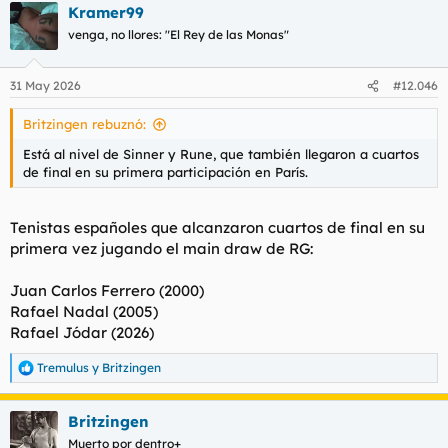
Kramer99
c
c
venga, no llores: "El Rey de las Monas"
i
o
n
31 May 2026
#12.046
e
s
Britzingen rebuznó:
:
Está al nivel de Sinner y Rune, que también llegaron a cuartos
de final en su primera participación en París.
Tenistas españoles que alcanzaron cuartos de final en su
primera vez jugando el main draw de RG:
Juan Carlos Ferrero (2000)
Rafael Nadal (2005)
Rafael Jódar (2026)
Tremulus
y
Britzingen
R
e
a
Britzingen
c
c
Muerto por dentro+