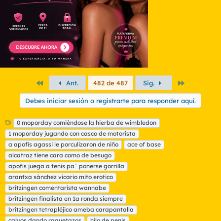
s
:
Primero
Último
Ant.
482 de 487
Sig.
Debes iniciar sesión o registrarte para responder aquí.
E
0 moporday comiéndose la hierba de wimbledon
t
1 moporday jugando con casco de motorista
i
a apofis agassi le porculizaron de niño
ace of base
q
alcatraz tiene cara como de besugo
u
apofis juega a tenis pa´ ponerse gorrilla
e
t
arantxa sánchez vicario mito erotico
a
britzingen comentarista wannabe
s
britzingen finalista en 1a ronda siempre
britzingen tetrapléjico ameba carapantalla
calvos dando raquetazos
hilo de penis