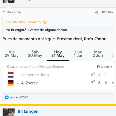
i
o
n
31 May 2026
#12.047
e
s
cocreta2000 rebuznó:
:
Ya la cagará Zverev de alguna forma
Pues de momento ahí sigue. Próximo rival, Rafa Jódar.
cocreta2000
R
e
a
Britzingen
c
c