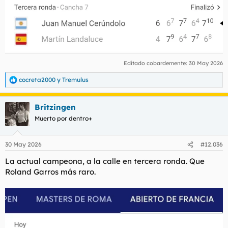
Editado cobardemente:
30 May 2026
cocreta2000
y
Tremulus
R
e
a
Britzingen
c
c
Muerto por dentro+
i
o
n
30 May 2026
#12.036
e
s
La actual campeona, a la calle en tercera ronda. Que
:
Roland Garros más raro.