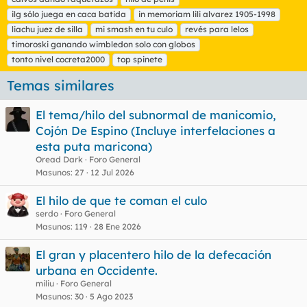
ilg sólo juega en caca batida
in memoriam lili alvarez 1905-1998
liachu juez de silla
mi smash en tu culo
revés para lelos
timoroski ganando wimbledon solo con globos
tonto nivel cocreta2000
top spinete
Temas similares
El tema/hilo del subnormal de manicomio,
Cojón De Espino (Incluye interfelaciones a
esta puta maricona)
Oread Dark
Foro General
Masunos
27
12 Jul 2026
El hilo de que te coman el culo
serdo
Foro General
Masunos
119
28 Ene 2026
El gran y placentero hilo de la defecación
urbana en Occidente.
miliu
Foro General
Masunos
30
5 Ago 2023