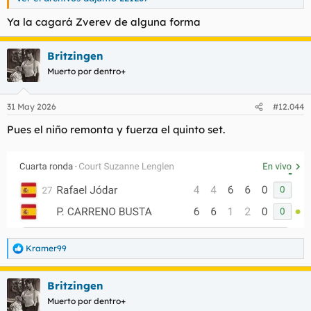
Ya la cagará Zverev de alguna forma
Britzingen
Muerto por dentro+
31 May 2026
#12.044
Pues el niño remonta y fuerza el quinto set.
Kramer99
R
e
a
Britzingen
c
c
Muerto por dentro+
i