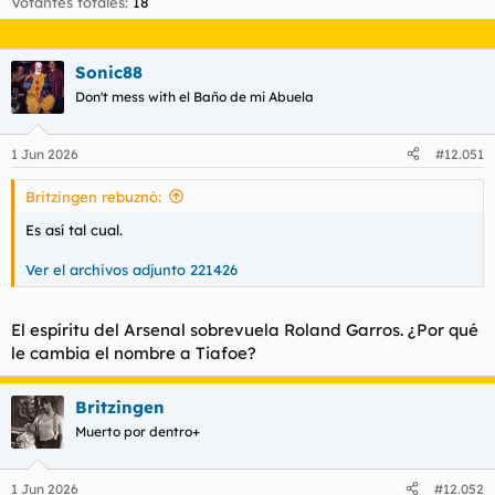
Votantes totales
18
t
o
e
m
a
Sonic88
Don't mess with el Baño de mi Abuela
1 Jun 2026
#12.051
Britzingen rebuznó:
Es así tal cual.
Ver el archivos adjunto 221426
El espíritu del Arsenal sobrevuela Roland Garros. ¿Por qué
le cambia el nombre a Tiafoe?
Britzingen
Muerto por dentro+
1 Jun 2026
#12.052