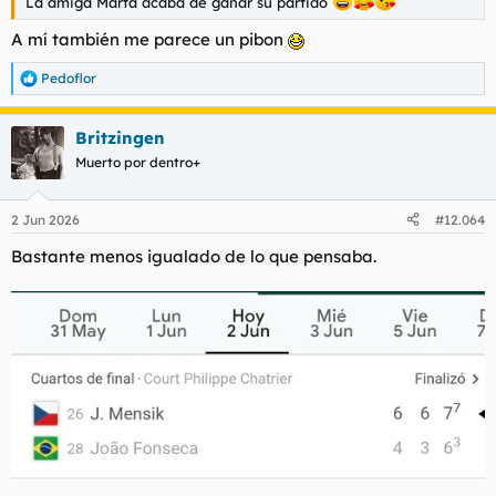
La amiga Marta acaba de ganar su partido
A mí también me parece un pibon
Pedoflor
R
e
a
Britzingen
c
c
Muerto por dentro+
i
o
n
2 Jun 2026
#12.064
e
s
Bastante menos igualado de lo que pensaba.
: