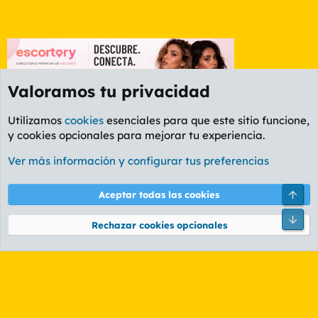
Valoramos tu privacidad
Utilizamos
cookies
esenciales para que este sitio funcione,
y cookies opcionales para mejorar tu experiencia.
Foro Deportes
Ver más información y configurar tus preferencias
Cookies
PL OLDSTYLE AMARILLO
Cambiar fuente
Español (ES)
Arri
Aceptar todas las cookies
Contáctanos
Términos y reglas
Política de privacidad
Ayuda
R
Pie
S
Rechazar cookies opcionales
S
®
Community platform by XenForo
© 2010-2026 XenForo Ltd.