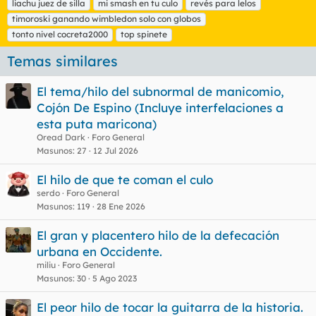
liachu juez de silla
mi smash en tu culo
revés para lelos
timoroski ganando wimbledon solo con globos
tonto nivel cocreta2000
top spinete
Temas similares
El tema/hilo del subnormal de manicomio,
Cojón De Espino (Incluye interfelaciones a
esta puta maricona)
Oread Dark
Foro General
Masunos
27
12 Jul 2026
El hilo de que te coman el culo
serdo
Foro General
Masunos
119
28 Ene 2026
El gran y placentero hilo de la defecación
urbana en Occidente.
miliu
Foro General
Masunos
30
5 Ago 2023
El peor hilo de tocar la guitarra de la historia.