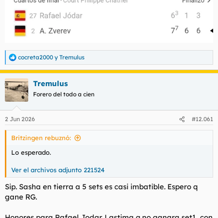
cocreta2000
y
Tremulus
R
e
a
Tremulus
c
c
Forero del todo a cien
i
o
n
2 Jun 2026
#12.061
e
s
Britzingen rebuznó:
:
Lo esperado.
Ver el archivos adjunto 221524
Sip. Sasha en tierra a
5 sets es casi imbatible. Espero q
gane RG.
Honores para Rafael Jodar. Lastima q no ganara set1, con