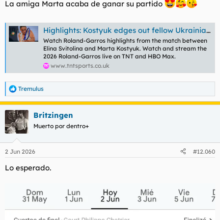
La amiga Marta acaba de ganar su partido
Highlights: Kostyuk edges out fellow Ukrainian Svitolina to reach semi-finals
Watch Roland-Garros highlights from the match between
Elina Svitolina and Marta Kostyuk. Watch and stream the
2026 Roland-Garros live on TNT and HBO Max.
www.tntsports.co.uk
Tremulus
R
e
a
Britzingen
c
c
Muerto por dentro+
i
o
n
2 Jun 2026
#12.060
e
s
Lo esperado.
: