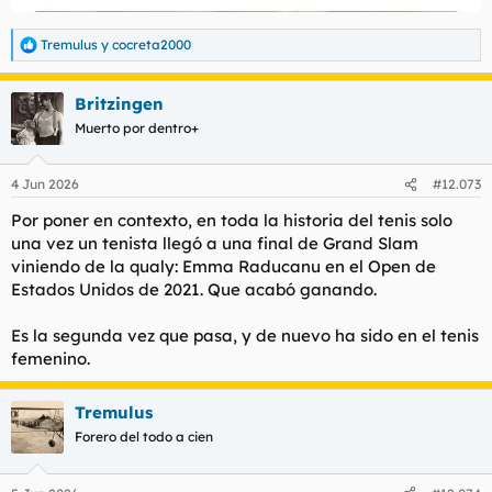
Tremulus
y
cocreta2000
R
e
a
Britzingen
c
c
Muerto por dentro+
i
o
n
4 Jun 2026
#12.073
e
s
Por poner en contexto, en toda la historia del tenis solo
:
una vez un tenista llegó a una final de Grand Slam
viniendo de la qualy: Emma Raducanu en el Open de
Estados Unidos de 2021. Que acabó ganando.
Es la segunda vez que pasa, y de nuevo ha sido en el tenis
femenino.
Tremulus
Forero del todo a cien