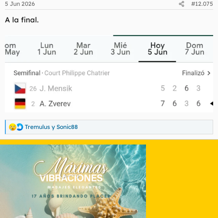
5 Jun 2026
#12.075
e
s
A la final.
:
Tremulus
y
Sonic88
R
e
a
c
c
i
o
n
e
s
: