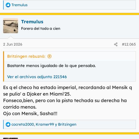
Tremulus
R
e
a
Tremulus
c
c
Forero del todo a cien
i
o
n
2 Jun 2026
#12.065
e
s
Britzingen rebuznó:
:
Bastante menos igualado de lo que pensaba.
Ver el archivos adjunto 221546
Es q el checo ha estado imperial, recordando al Mensik q
se pulio' a Djoker en Miami'25.
Fonseca,bien, pero con la pista techada su derecha ha
corrido menos.
Ojo con Mensik, Sasha!!!
cocreta2000
,
Kramer99
y
Britzingen
R
e
a