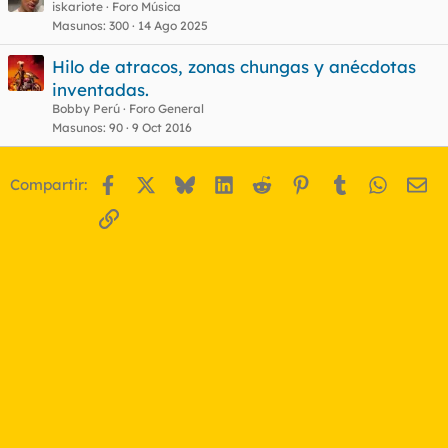
iskariote
Foro Música
Masunos
300
14 Ago 2025
Hilo de atracos, zonas chungas y anécdotas
inventadas.
Bobby Perú
Foro General
Masunos
90
9 Oct 2016
Facebook
X
Bluesky
LinkedIn
Reddit
Pinterest
Tumblr
WhatsA
Em
Compartir:
Enlace