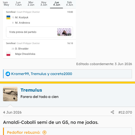
Editado cobardemente:
3 Jun 2026
Kramer99
,
Tremulus
y
cocreta2000
R
e
a
Tremulus
c
c
Forero del todo a cien
i
o
n
4 Jun 2026
#12.070
e
s
Arnaldi-Cobolli semi de un GS, no me jodas.
:
Pedoflor rebuznó: