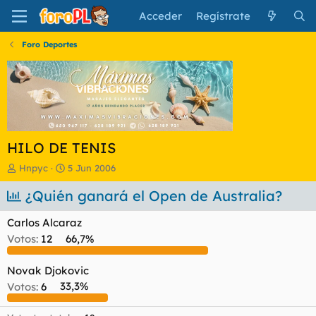
Acceder
Regístrate
Foro Deportes
HILO DE TENIS
I
F
Hnpyc
5 Jun 2006
n
e
i
¿Quién ganará el Open de Australia?
c
c
h
i
a
Carlos Alcaraz
a
d
Votos:
12
66,7%
d
e
o
i
r
n
Novak Djokovic
d
i
Votos:
6
33,3%
e
c
l
i