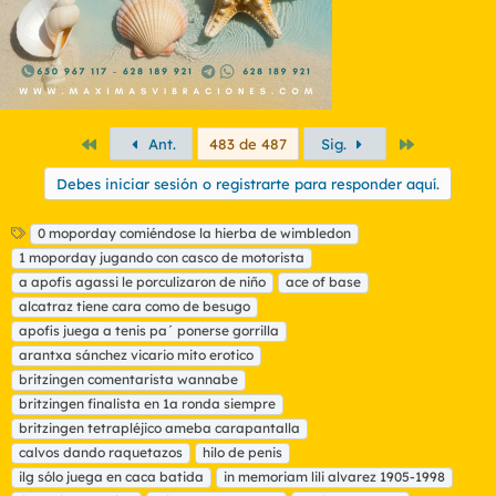
Primero
Último
Ant.
483 de 487
Sig.
Debes iniciar sesión o registrarte para responder aquí.
E
0 moporday comiéndose la hierba de wimbledon
t
1 moporday jugando con casco de motorista
i
a apofis agassi le porculizaron de niño
ace of base
q
alcatraz tiene cara como de besugo
u
apofis juega a tenis pa´ ponerse gorrilla
e
t
arantxa sánchez vicario mito erotico
a
britzingen comentarista wannabe
s
britzingen finalista en 1a ronda siempre
britzingen tetrapléjico ameba carapantalla
calvos dando raquetazos
hilo de penis
ilg sólo juega en caca batida
in memoriam lili alvarez 1905-1998