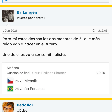
R
e
a
Britzingen
c
c
Muerto por dentro+
i
o
n
1 Jun 2026
#12.054
e
s
Para mí estos dos son los dos menores de 21 que más
:
ruido van a hacer en el futuro.
Uno de ellos va a ser semifinalista.
Pedoflor
Clásico