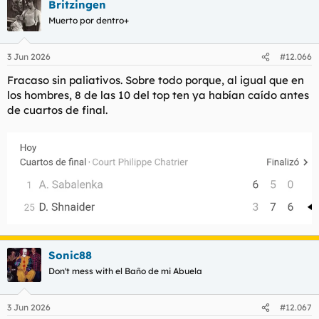
Britzingen
c
c
Muerto por dentro+
i
o
n
3 Jun 2026
#12.066
e
s
Fracaso sin paliativos. Sobre todo porque, al igual que en
:
los hombres, 8 de las 10 del top ten ya habían caído antes
de cuartos de final.
Sonic88
Don't mess with el Baño de mi Abuela
3 Jun 2026
#12.067