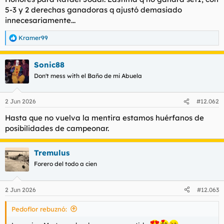
5-3 y 2 derechas ganadoras q ajustó demasiado
innecesariamente...
Kramer99
R
e
a
Sonic88
c
c
Don't mess with el Baño de mi Abuela
i
o
n
2 Jun 2026
#12.062
e
s
Hasta que no vuelva la mentira estamos huérfanos de
:
posibilidades de campeonar.
Tremulus
Forero del todo a cien
2 Jun 2026
#12.063
Pedoflor rebuznó: