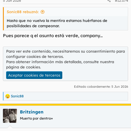
5 Jun 2026
#12.074
Sonic88 rebuznó:
Hasta que no vuelva la mentira estamos huérfanos de
posibilidades de campeonar.
Pues parece q el asunto está verde, company...
Para ver este contenido, necesitaremos su consentimiento para
configurar cookies de terceros.
Para obtener información más detallada, consulte nuestra
página de cookies
.
Aceptar cookies de terceros
Editado cobardemente:
5 Jun 2026
Sonic88
R
e
a
Britzingen
c
c
Muerto por dentro+
i
o
n