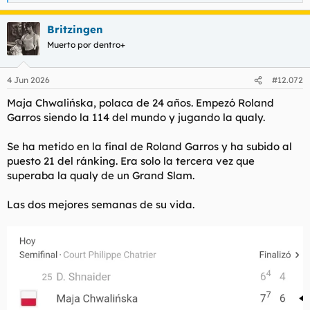
e
a
Britzingen
c
c
Muerto por dentro+
i
o
n
4 Jun 2026
#12.072
e
s
Maja Chwalińska, polaca de 24 años. Empezó Roland
:
Garros siendo la 114 del mundo y jugando la qualy.
Se ha metido en la final de Roland Garros y ha subido al
puesto 21 del ránking. Era solo la tercera vez que
superaba la qualy de un Grand Slam.
Las dos mejores semanas de su vida.