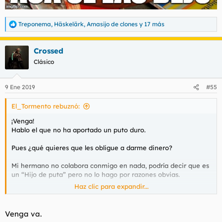
Treponema
,
Häskelärk
,
Amasijo de clones
y 17 más
R
e
a
Crossed
c
c
Clásico
i
o
n
9 Ene 2019
#55
e
s
El_Tormento rebuznó:
:
¡Venga!
Hablo el que no ha aportado un puto duro.
Pues ¿qué quieres que les obligue a darme dinero?
Mi hermano no colabora conmigo en nada, podría decir que es
un “Hijo de puta” pero no lo hago por razones obvias.
Haz clic para expandir...
Solicito a los moderadores y Administradores que le chapen los
comentarios a los que joden el hilo antes que chapar el hilo. Yo,
Venga va.
no quiero hablar del Marcapasos, ni de la situación en