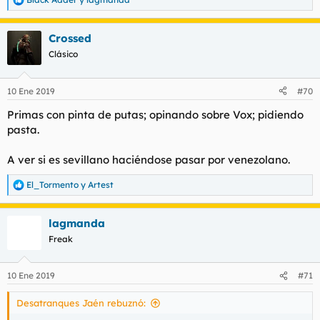
R
e
a
Crossed
c
c
Clásico
i
o
n
10 Ene 2019
#70
e
s
Primas con pinta de putas; opinando sobre Vox; pidiendo
:
pasta.
A ver si es sevillano haciéndose pasar por venezolano.
El_Tormento
y
Artest
R
e
a
lagmanda
c
c
Freak
i
o
n
10 Ene 2019
#71
e
s
Desatranques Jaén rebuznó:
: