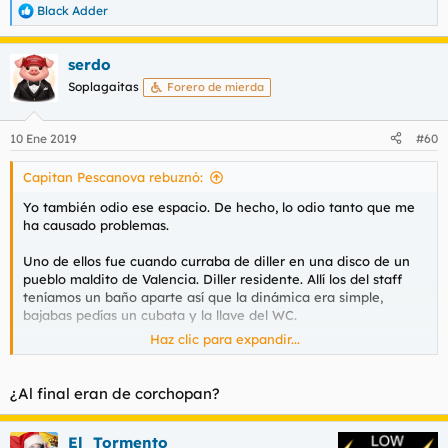
Black Adder
R
e
a
serdo
c
c
Soplagaitas
Forero de mierda
i
o
n
10 Ene 2019
#60
e
s
Capitan Pescanova rebuznó:
:
Yo también odio ese espacio. De hecho, lo odio tanto que me
ha causado problemas.
Uno de ellos fue cuando curraba de diller en una disco de un
pueblo maldito de Valencia. Diller residente. Allí los del staff
teníamos un baño aparte así que la dinámica era simple,
bajabas pedías un cubata y la llave del WC.
Haz clic para expandir...
Ese fatal día se me ocurrió sacar el tema de las bufas, debido
al gran scotex de una de las follabilísimas camareras. La otra,
rabiosa, dijo ya... así cualquiera, insinuando que eran operadas.
¿Al final eran de corchopan?
NO podía dar crédito, si esas bufas eran operadas yo me metía
a monje.
El_Tormento