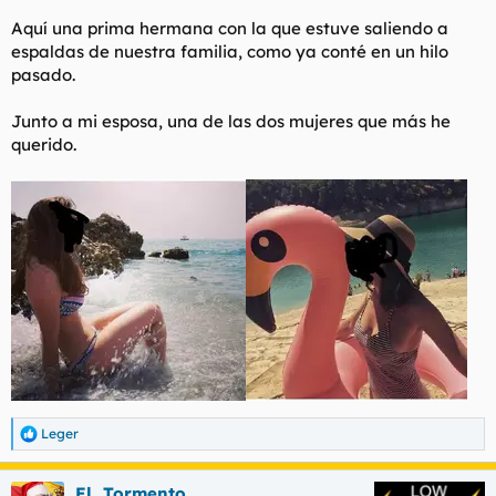
Venezuela.
Aquí una prima hermana con la que estuve saliendo a
espaldas de nuestra familia, como ya conté en un hilo
Este es un hermoso y bello hilo sobre “Primas Putas”
pasado.
Junto a mi esposa, una de las dos mujeres que más he
querido.
Leger
R
e
a
El_Tormento
c