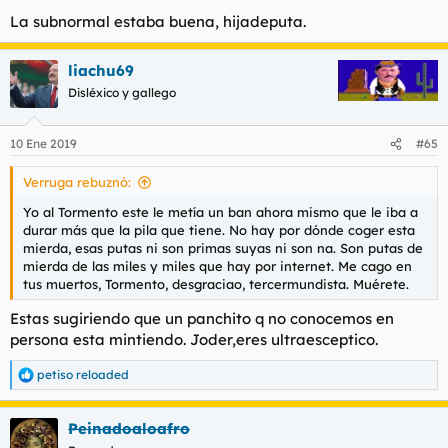
La subnormal estaba buena, hijadeputa.
liachu69
Disléxico y gallego
10 Ene 2019
#65
Verruga rebuznó:
Yo al Tormento este le metía un ban ahora mismo que le iba a
durar más que la pila que tiene. No hay por dónde coger esta
mierda, esas putas ni son primas suyas ni son na. Son putas de
mierda de las miles y miles que hay por internet. Me cago en
tus muertos, Tormento, desgraciao, tercermundista. Muérete.
Estas sugiriendo que un panchito q no conocemos en
persona esta mintiendo. Joder,eres ultraesceptico.
petiso reloaded
R
e
a
Peinadoaloafro
c
c