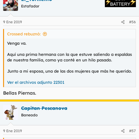
c
Estafador
i
o
n
9 Ene 2019
#56
e
s
Crossed rebuznó:
:
Venga va.
Aquí una prima hermana con la que estuve saliendo a espaldas
de nuestra familia, como ya conté en un hilo pasado.
Junto a mi esposa, una de las dos mujeres que más he querido.
Ver el archivos adjunto 22301
Bellas Piernas.
Capitan Pescanova
Baneado
9 Ene 2019
#57