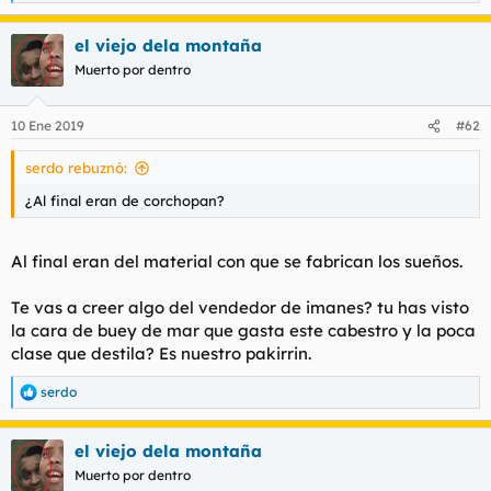
e
a
el viejo dela montaña
c
c
Muerto por dentro
i
o
n
10 Ene 2019
#62
e
s
serdo rebuznó:
:
¿Al final eran de corchopan?
Al final eran del material con que se fabrican los sueños.
Te vas a creer algo del vendedor de imanes? tu has visto
la cara de buey de mar que gasta este cabestro y la poca
clase que destila? Es nuestro pakirrin.
serdo
R
e
a
el viejo dela montaña
c
c
Muerto por dentro
i