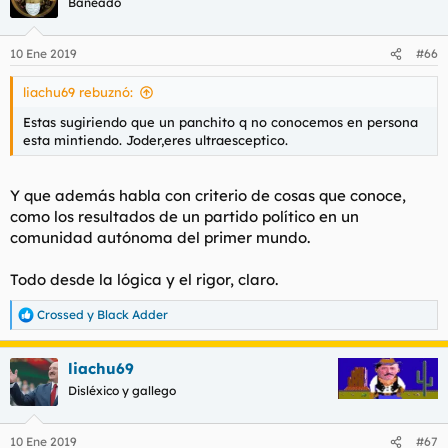
Baneado
i
o
n
10 Ene 2019
#66
e
s
liachu69 rebuznó:
:
Estas sugiriendo que un panchito q no conocemos en persona
esta mintiendo. Joder,eres ultraesceptico.
Y que además habla con criterio de cosas que conoce,
como los resultados de un partido político en un
comunidad autónoma del primer mundo.
Todo desde la lógica y el rigor, claro.
Crossed
y
Black Adder
R
e
a
liachu69
c
c
Disléxico y gallego
i
o
n
10 Ene 2019
#67