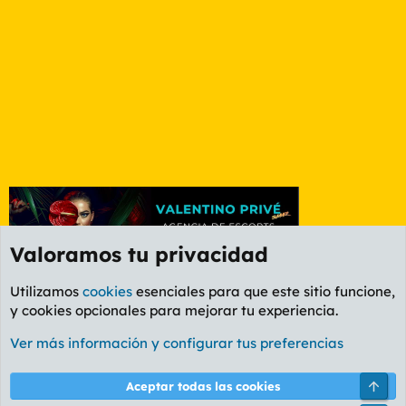
Valoramos tu privacidad
Utilizamos
cookies
esenciales para que este sitio funcione,
y cookies opcionales para mejorar tu experiencia.
Foro General
Ver más información y configurar tus preferencias
Cookies
PL OLDSTYLE AMARILLO
Cambiar fuente
Español (ES)
Arri
Aceptar todas las cookies
Contáctanos
Términos y reglas
Política de privacidad
Ayuda