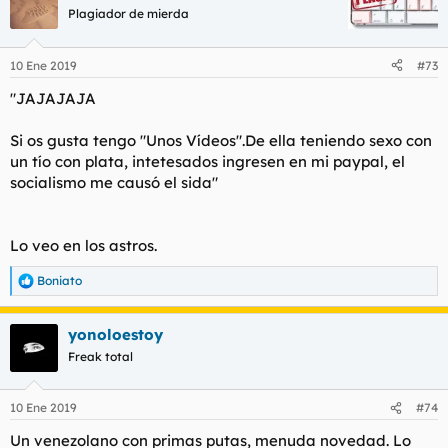
Plagiador de mierda
10 Ene 2019
#73
"JAJAJAJA
Si os gusta tengo "Unos Vídeos".De ella teniendo sexo con
un tío con plata, intetesados ingresen en mi paypal, el
socialismo me causó el sida"
Lo veo en los astros.
Boniato
R
e
a
yonoloestoy
c
c
Freak total
i
o
n
10 Ene 2019
#74
e
s
Un venezolano con primas putas, menuda novedad. Lo
: