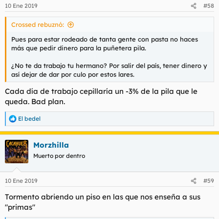
10 Ene 2019
#58
Crossed rebuznó:
Pues para estar rodeado de tanta gente con pasta no haces
más que pedir dinero para la puñetera pila.
¿No te da trabajo tu hermano? Por salir del país, tener dinero y
así dejar de dar por culo por estos lares.
Cada día de trabajo cepillaría un -3% de la pila que le
queda. Bad plan.
El bedel
R
e
a
Morzhilla
c
c
Muerto por dentro
i
o
n
10 Ene 2019
#59
e
s
Tormento abriendo un piso en las que nos enseña a sus
:
"primas"