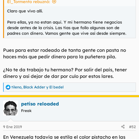
El_Tormento rebuznó:
d
i
e
c
Claro que vivo allí.
l
i
t
o
Pero ellas, ya no estan aqui. Y mi hermano tiene negocios
e
desde antes de la crisis. Las tias que follo algunas son de
m
padres con dinero. Vamos gente que vive así desde siempre.
a
Pues para estar rodeado de tanta gente con pasta no
haces más que pedir dinero para la puñetera pila.
¿No te da trabajo tu hermano? Por salir del país, tener
dinero y así dejar de dar por culo por estos lares.
tileno
,
Black Adder
y
El bedel
R
e
a
petiso reloaded
c
c
Freak
i
o
n
9 Ene 2019
#52
e
s
En Venezuela todavía se estila el color pistacho en las
: