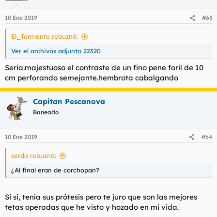
o
n
10 Ene 2019
#63
e
s
El_Tormento rebuznó:
:
Ver el archivos adjunto 22320
Seria.majestuoso el contraste de un fino pene foril de 10
cm perforando semejante.hembrota cabalgando
Capitan Pescanova
Baneado
10 Ene 2019
#64
serdo rebuznó:
¿Al final eran de corchopan?
Si si, tenía sus prótesis pero te juro que son las mejores
tetas operadas que he visto y hozado en mi vida.