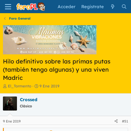
Acceder
Regístrate
Foro General
Hilo definitivo sobre las primas putas
(también tengo algunas) y una viven
Madric
I
F
El_Tormento
9 Ene 2019
n
e
i
c
Crossed
c
h
Clásico
i
a
a
d
d
e
9 Ene 2019
#51
o
i
r
n