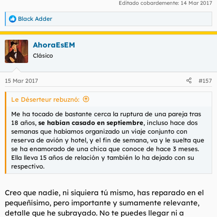
Editado cobardemente:
14 Mar 2017
Black Adder
R
e
a
AhoraEsEM
c
c
Clásico
i
o
n
15 Mar 2017
#157
e
s
Le Déserteur rebuznó:
:
Me ha tocado de bastante cerca la ruptura de una pareja tras
18 años,
se habían casado en septiembre
, incluso hace dos
semanas que habíamos organizado un viaje conjunto con
reserva de avión y hotel, y el fin de semana, va y le suelta que
se ha enamorado de una chica que conoce de hace 3 meses.
Ella lleva 15 años de relación y también lo ha dejado con su
respectivo.
Creo que nadie, ni siquiera tú mismo, has reparado en el
pequeñísimo, pero importante y sumamente relevante,
detalle que he subrayado. No te puedes llegar ni a