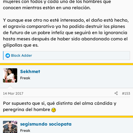
mujeres con todos y cada uno de los hombres que
conocen mientras están en una relación.
Y aunque ese otro no esté interesado, el daño está hecho,
el agravio comparativo ya ha podido destruir los planes
de futuro de un pobre infeliz que seguirá en la ignorancia
hasta meses después de haber sido abandonado como el
gilipollas que es.
Black Adder
R
e
a
Sekhmet
c
c
Freak
i
o
n
14 Mar 2017
#153
e
s
Por supuesto que sí, qué distinta del alma cándida y
:
peregrina del hombre
segismundo sociopata
Freak