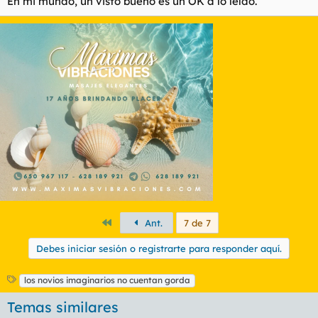
En mi mundo, un visto bueno es un OK a lo leído.
Primero
Ant.
7 de 7
Debes iniciar sesión o registrarte para responder aquí.
E
los novios imaginarios no cuentan gorda
t
Temas similares
i
q