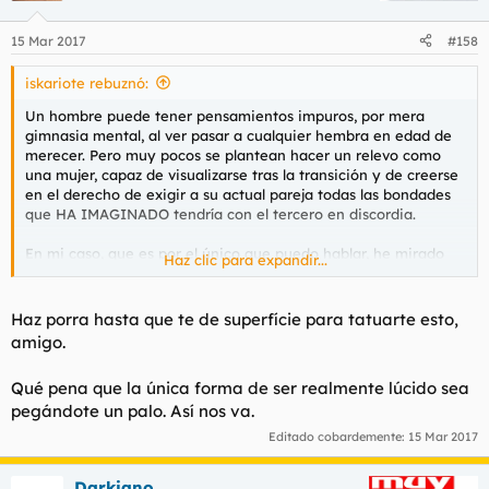
15 Mar 2017
#158
iskariote rebuznó:
Un hombre puede tener pensamientos impuros, por mera
gimnasia mental, al ver pasar a cualquier hembra en edad de
merecer. Pero muy pocos se plantean hacer un relevo como
una mujer, capaz de visualizarse tras la transición y de creerse
en el derecho de exigir a su actual pareja todas las bondades
que HA IMAGINADO tendría con el tercero en discordia.
En mi caso, que es por el único que puedo hablar, he mirado
Haz clic para expandir...
todos los culos que se me han cruzado, pero no por ello me
planteé yacer ni muchísimo menos sostener relación si ya me
encontraba en situación de aturdimiento emocional.
Haz porra hasta que te de superfície para tatuarte esto,
amigo.
Y es que entiendo el estar en una relación como el no querer
estar en otra. Lo que no he entendido nunca tan bien es el
Qué pena que la única forma de ser realmente lúcido sea
sopesar entre estar con alguien y estar solo. Así me ha ido.
pegándote un palo. Así nos va.
Editado cobardemente:
15 Mar 2017
Darkiano