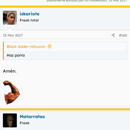
Sabiamente editado por un moderador:
15 Mar 2017
iskariote
Freak total
15 Mar 2017
#160
Black Adder rebuznó:
Haz porra
Amén.
Matarratas
Freak