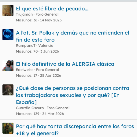
u
El que esté libre de pecado....
e
Trujamán
Foro General
t
Masunos
36
14 Nov 2025
a
s
A l'at. Sr. Pollak y demás que no entienden el
fin de este foro
RampanaT
Valencia
Masunos
70
3 Jun 2026
El hilo definitivo de la ALERGIA clásica
Edelweiss
Foro General
Masunos
17
25 Abr 2026
¿Qué clase de personas se posicionan contra
las trabajadoras sexuales y por qué? [En
España]
Guardia Oscuro
Foro General
Masunos
129
24 Mar 2026
Por qué hay tanta discrepancia entre los foros
+18 y el general?