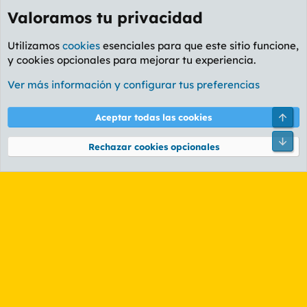
Valoramos tu privacidad
Utilizamos
cookies
esenciales para que este sitio funcione,
y cookies opcionales para mejorar tu experiencia.
Foro Rapiñas
Ver más información y configurar tus preferencias
Cookies
PL OLDSTYLE AMARILLO
Cambiar fuente
Español (ES)
Arri
Aceptar todas las cookies
Contáctanos
Términos y reglas
Política de privacidad
Ayuda
R
Pie
S
Rechazar cookies opcionales
S
®
Community platform by XenForo
© 2010-2026 XenForo Ltd.