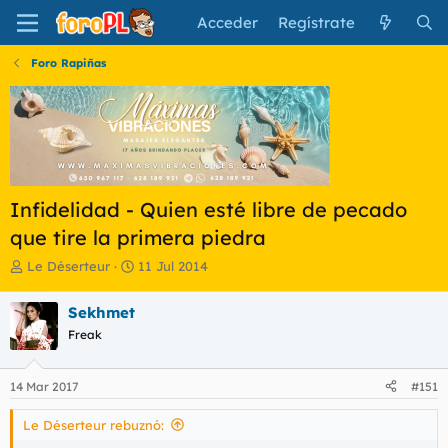
Acceder
Regístrate
Foro Rapiñas
Infidelidad - Quien esté libre de pecado
que tire la primera piedra
I
F
Le Déserteur
11 Jul 2014
n
e
i
c
Sekhmet
c
h
Freak
i
a
a
d
d
e
14 Mar 2017
#151
o
i
r
n
Le Déserteur rebuznó:
d
i
e
c