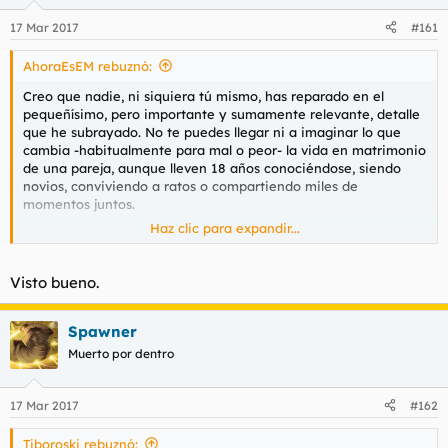
17 Mar 2017
#161
AhoraEsEM rebuznó:
Creo que nadie, ni siquiera tú mismo, has reparado en el
pequeñísimo, pero importante y sumamente relevante, detalle
que he subrayado. No te puedes llegar ni a imaginar lo que
cambia -habitualmente para mal o peor- la vida en matrimonio
de una pareja, aunque lleven 18 años conociéndose, siendo
novios, conviviendo a ratos o compartiendo miles de
momentos juntos.
Haz clic para expandir...
Es curioso, porque cuando he leído tu relato no me ha llamado
la atención la ruptura en sí, ni una supuesta infidelidad, ni
siquiera el hecho de que hacerlo así, de un día para otro,
Visto bueno.
parezca una traición brutal, que puede parecerlo. Lo que
verdaderamente me ha detonado, como un clic mental de
prevención y malestar, ha sido precisamente la palabra
Spawner
matrimonio
...
Muerto por dentro
El matrimonio, y lo digo de propia mano, con seguridad, puesto
que he sido víctima de él, es una fuente inagotable de
17 Mar 2017
#162
frustraciones, problemas y malestar, o sea: lo más inadecuado
para mantener esa sensación de bienestar, de nervios de
Tiboroski rebuznó: