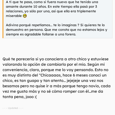
A ti que te pasa, como si fuera nuevo que he tenido una
l
i
amante durante 10 años. En este tiempo ella pasó por 3
t
o
relaciones, yo sólo por una, así que ella era triplemente
e
miserable
m
a
Adivina porqué repetíamos... te lo imaginas ? Si quieres te lo
demuestro en persona. Que me consta que no estamos lejos y
siempre es agradable follarse a una forera.
Qué te parecería si yo conociera a otro chico y estuviese
valorando la opción de cambiarlo por el mío. Según mi
conveniencia, claro, porque me lo voy pensando. Esto no
es muy distinto del ''Chicaaaas, hace 6 meses conocí un
chico, es tan guapo y tan atento... jejejeje una vez nos
besamos pero no quise ir a más porque tengo novio, cada
vez me gusta más y no sé cómo romper con él...me da
tanta pena, jooo :(
- - - Updated - - -