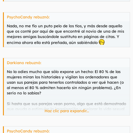
PsychoCandy rebuznó:
Nada, no me fío un puto pelo de los tíos, y más desde aquello
que os conté por aquí de que encontré al novio de una de mis
mejores amigas buscándole sustituta en páginas de citas. Y
encima ahora ella está preñada, aún sabiéndolo
Darkiano rebuznó:
No la odies mucho que sólo expone un hecho: El 80 % de las
mujeres miran los historiales y vigilan los ordenadores que
usan sus parejas para tenerlos controlados a ver qué hacen (o
al menos el 80 % admiten hacerlo sin ningún problema). ¿En
serio no lo sabías?
Si hasta que sus parejas vean porno, algo que está demostrado
que ayuda a estimular la imaginación y mejorar la vida sexual
Haz clic para expandir...
de la pareja, lo consideran ellas algo deplorable, asqueroso,
repulsivo y motivo de castigo. Cómo no van a espiarlos, si todo
lo que no sea estar al 100 % pendientes de ellas en todo
momento es de ser un hijo de puta y un cabrón.
PsychoCandy rebuznó: