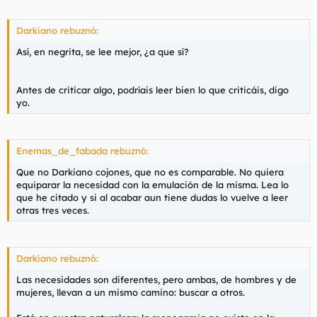
precisamente por eso, la persona con la que estoy vale más
toallita de las pajas".
Me explico.
que el resto de personas, inseguras, celosas y que pretenden
Darkiano rebuznó:
que cohartar mi libertad es sinónimo de amar".
Hay toallitas de esas pequeñitas, de las que se ponen al lado
del vidé, que son muy funcionales, y poniendolas en tu muslo,
Así, en negrita, se lee mejor, ¿a que sí?
llegado el punto, es mucho más cómodo ponerlas muy cerca
Pero ya digo que no lo vas a entender en la vida, así que para
del glande, o incluso envolverlo con ella, y terminar. Se pierde
qué discutir.
menos concentración.
Antes de criticar algo, podríais leer bien lo que criticáis, digo
yo.
Pero lo genial de la toallita de las pajas no es eso, sino que
puedes masturbarte hasta el final, eyacular, y luego limpiar el
pene y luego el suelo. Sería un tercer grupo: Los Postcorrida.
Enemas_de_fabada rebuznó:
Que no Darkiano cojones, que no es comparable. No quiera
Lo ideal es que esté un poco humedecida, y que tengas
equiparar la necesidad con la emulación de la misma. Lea lo
también pañuelitos humedecidos en agua y lejía para una
que he citado y si al acabar aun tiene dudas lo vuelve a leer
limpieza final del suelo.
otras tres veces.
Darkiano rebuznó:
Pruébalo y ya me dices algo.
Las necesidades son diferentes, pero ambas, de hombres y de
mujeres, llevan a un mismo camino: buscar a otros.