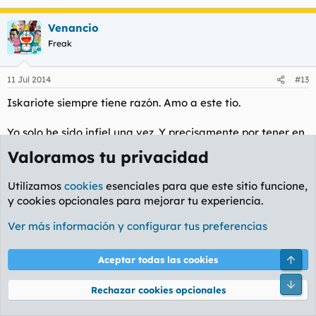
Venancio
Freak
11 Jul 2014
#13
Iskariote siempre tiene razón. Amo a este tio.
Yo solo he sido infiel una vez. Y precisamente por tener en
casa a una buena chica, km. 0, que me quiere, me cuida,
Valoramos tu privacidad
buena madre, inteligente, con dos buenas peras y
blablabla. Pues me tuve que buscar a una mas zorra y con
Utilizamos
cookies
esenciales para que este sitio funcione,
mas km´s de pene para probar, para cerdear, para
y cookies opcionales para mejorar tu experiencia.
experimentar lo que me podía ofrecer una furcia random.
Ver más información y configurar tus preferencias
Pero las zorras son ellas. Anda que no somos gilipollas
cuando nos ponemos nosotros también.
Arri
Aceptar todas las cookies
Pie
Candela
Rechazar cookies opcionales
Freak