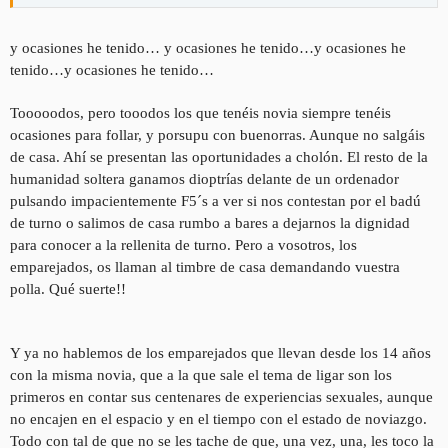
y ocasiones he tenido…
y ocasiones he tenido…
y ocasiones he
tenido…
y ocasiones he tenido…
Tooooodos, pero tooodos los que tenéis novia siempre tenéis
ocasiones para follar, y porsupu con buenorras. Aunque no salgáis
de casa. Ahí se presentan las oportunidades a cholón. El resto de la
humanidad soltera ganamos dioptrías delante de un ordenador
pulsando impacientemente F5´s a ver si nos contestan por el badú
de turno o salimos de casa rumbo a bares a dejarnos la dignidad
para conocer a la rellenita de turno. Pero a vosotros, los
emparejados, os llaman al timbre de casa demandando vuestra
polla. Qué suerte!!
Y ya no hablemos de los emparejados que llevan desde los 14 años
con la misma novia, que a la que sale el tema de ligar son los
primeros en contar sus centenares de experiencias sexuales, aunque
no encajen en el espacio y en el tiempo con el estado de noviazgo.
Todo con tal de que no se les tache de que, una vez, una, les toco la