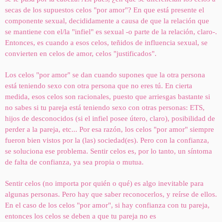
secas de los supuestos celos "por amor"? En que está presente el
componente sexual, decididamente a causa de que la relación que
se mantiene con el/la "infiel" es sexual -o parte de la relación, claro-.
Entonces, es cuando a esos celos, teñidos de influencia sexual, se
convierten en celos de amor, celos "justificados".
Los celos "por amor" se dan cuando supones que la otra persona
está teniendo sexo con otra persona que no eres tú. En cierta
medida, esos celos son racionales, puesto que arriesgas bastante si
no sabes si tu pareja está teniendo sexo con otras personas: ETS,
hijos de desconocidos (si el infiel posee útero, claro), posibilidad de
perder a la pareja, etc... Por esa razón, los celos "por amor" siempre
fueron bien vistos por la (las) sociedad(es). Pero con la confianza,
se soluciona ese problema. Sentir celos es, por lo tanto, un síntoma
de falta de confianza, ya sea propia o mutua.
Sentir celos (no importa por quién o qué) es algo inevitable para
algunas personas. Pero hay que saber reconocerlos, y reírse de ellos.
En el caso de los celos "por amor", si hay confianza con tu pareja,
entonces los celos se deben a que tu pareja no es