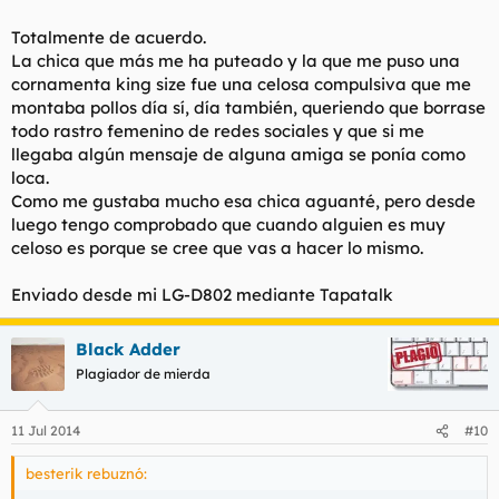
podría fiar de ella, y pensando como piensa el ladrón "que
todos son de su condición", lo normal es que ella piense que él,
Totalmente de acuerdo.
su novio, hará lo mismo, y de ahí viene todo.
La chica que más me ha puteado y la que me puso una
cornamenta king size fue una celosa compulsiva que me
montaba pollos día sí, día también, queriendo que borrase
todo rastro femenino de redes sociales y que si me
Mi consejo:
llegaba algún mensaje de alguna amiga se ponía como
Con celosas que no os dejan repirar y con las que tienen
loca.
transtorno límite de la personalidad, lo único que podéis hacer
Como me gustaba mucho esa chica aguanté, pero desde
es poner tierra de por medio, porque no sólo os van a poner
luego tengo comprobado que cuando alguien es muy
unos cuernos que rozarán las nubes, sino que además harán de
celoso es porque se cree que vas a hacer lo mismo.
vuestra vida un infierno.
Y eso no me ha hecho falta vivirlo, eso se ve desde muy lejos, y
Enviado desde mi LG-D802 mediante Tapatalk
el que no piensa con la polla, sabe sobradamente lo que debe
hacer al respecto: Vade retro, satanás.
Black Adder
Plagiador de mierda
11 Jul 2014
#10
besterik rebuznó: