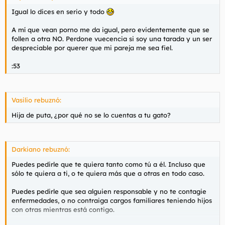
Igual lo dices en serio y todo
Lo contrario sería que no lo hicieran. Y el problema no es que
espíen el ordenador, o que le marido busque otras mujeres. El
A mí que vean porno me da igual, pero evidentemente que se
problema es otro mucho más profundo.
follen a otra NO. Perdone vuecencia si soy una tarada y un ser
despreciable por querer que mi pareja me sea fiel.
:53
Que miren si un tío es buena pareja o no según se sienta
Vasilio rebuznó:
atraido, tenga deseos, o incluso quede para follar con otras
mujeres, es lamentable. Idem para los tios que vigilan a sus
Hija de puta, ¿por qué no se lo cuentas a tu gato?
novias y esposas, claro.
Hay hombres completamente asexuales que no valen una
mierda como pareja (Tools tenía razón, tambíen hay maridos
Darkiano rebuznó:
que no tocan a sus mujeres, los motivos son varios), y hay
Puedes pedirle que te quiera tanto como tú a él. Incluso que
hombres que ven porno, fantasean con follarse a otras e
sólo te quiera a ti, o te quiera más que a otras en todo caso.
incluso quedan y follan, y como pareja no tienen nada
objetable.
Puedes pedirle que sea alguien responsable y no te contagie
enfermedades, o no contraiga cargos familiares teniendo hijos
Pero no me voy a preocupar en explicarte el porqué, ni el
con otras mientras está contigo.
porqué el que no te fies un pelo de los tíos es un problema
mental tuyo, algo despreciable tuyo, no del novio que se va a