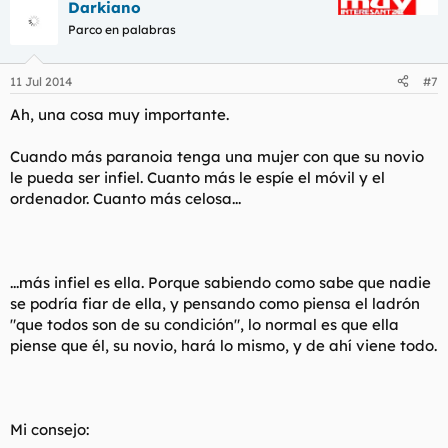
Darkiano
c
c
Parco en palabras
i
o
n
11 Jul 2014
#7
e
s
Ah, una cosa muy importante.
:
Cuando más paranoia tenga una mujer con que su novio
le pueda ser infiel. Cuanto más le espíe el móvil y el
ordenador. Cuanto más celosa...
...más infiel es ella. Porque sabiendo como sabe que nadie
se podría fiar de ella, y pensando como piensa el ladrón
"que todos son de su condición", lo normal es que ella
piense que él, su novio, hará lo mismo, y de ahí viene todo.
Mi consejo: