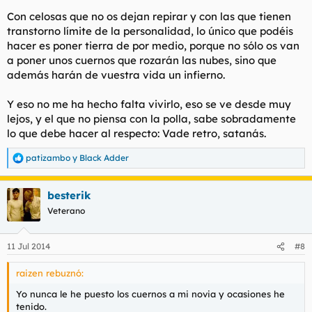
Con celosas que no os dejan repirar y con las que tienen
transtorno límite de la personalidad, lo único que podéis
hacer es poner tierra de por medio, porque no sólo os van
a poner unos cuernos que rozarán las nubes, sino que
además harán de vuestra vida un infierno.
Y eso no me ha hecho falta vivirlo, eso se ve desde muy
lejos, y el que no piensa con la polla, sabe sobradamente
lo que debe hacer al respecto: Vade retro, satanás.
patizambo
y
Black Adder
R
e
a
besterik
c
c
Veterano
i
o
n
11 Jul 2014
#8
e
s
raizen rebuznó:
:
Yo nunca le he puesto los cuernos a mi novia y ocasiones he
tenido.