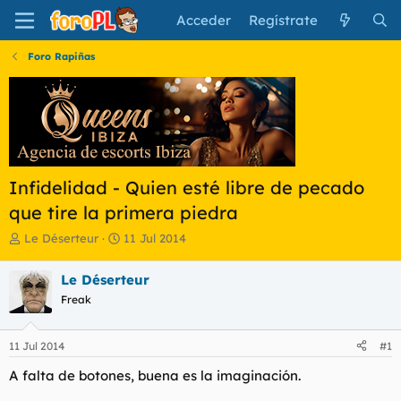
Acceder
Regístrate
Foro Rapiñas
Infidelidad - Quien esté libre de pecado
que tire la primera piedra
I
F
Le Déserteur
11 Jul 2014
n
e
i
c
Le Déserteur
c
h
Freak
i
a
a
d
d
e
11 Jul 2014
#1
o
i
r
n
A falta de botones, buena es la imaginación.
d
i
e
c