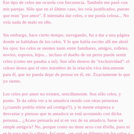
Ese tipo de celos me ocurría con frecuencia. También me pasó con
mis parejas. Sólo que en el último caso, los veía justificados, puesto
que eran "por amor". E intentaba dar celos, o me ponía celosa... No
veía nada de malo en ello.
Sin embargo, hace cierto tiempo, navegando, fui a dar a una página
donde se hablaban de los celos. Y lo que había escrito allí me abrió
los ojos: los celos se sienten tanto entre familiares, amigos, rolletes,
novios, esposos, hijos... incluso el dueño de un perro puede sentir
celos (como me pasaba a mí). Son sólo deseos de "exclusividad": el
celoso desea que el otro miembro de la relación viva únicamente
para él, que no pueda dejar de pensar en él, etc. Exactamente lo que
yo siento.
Los celos por amor no existen, sencillamente. Son sólo celos, y
punto. Te da rabia ver a tu amado/a riendo con otras personas
(¡¡cuando podría reírse así contigo!!), y tu mente empieza a
desvariar y piensas que tu amado/a se está acostando con dicha
persona... ¿Acaso pensaría así si en vez de su amado/a, fuese un
simple amigo/a? No, porque como no tiene sexo con él/ella, pues ni
se le pasa por la cabeza. Así pues, ¿en qué se diferencian los celos a