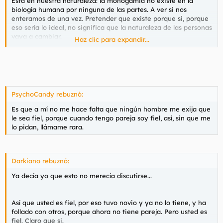
Está en nuestra naturaleza: la monogamia no existe en la
biología humana por ninguna de las partes. A ver si nos
enteramos de una vez. Pretender que existe porque si, porque
eso sería lo ideal, no significa que la naturaleza de las personas
vaya a cambiar.
Haz clic para expandir...
De hecho, ese autoengaño es lo que hace que tantas parejas
tengan tantos problemas. Antes era algo obligado por la
presión social: voy a ser fiel porque si no lo soy, seré
marginado/a socialmente y tendré problemas, mejor vivo una
vida insatisfactoria que una vida de mierda.
PsychoCandy rebuznó:
Es que a mí no me hace falta que ningún hombre me exija que
Hoy por hoy, que ya no existe esa presión social, si queda una
le sea fiel, porque cuando tengo pareja soy fiel, así, sin que me
buena y bonita amistad y se tolera la convivencia, y además
lo pidan, llámame rara.
incluso hay algo de sexo de vez en cuando, ya es más de lo
que va a tener cualquier pareja a los diez años de casados.
Darkiano rebuznó:
De todas formas, yo abogo por que cada uno esté en su casa y
Ya decía yo que esto no merecía discutirse...
dios en la de todos, y que cada uno tenga su vida al margen de
que la comparta en mayor o menor grado con otra persona. A
buen entendedor...
Así que usted es fiel, por eso tuvo novio y ya no lo tiene, y ha
follado con otros, porque ahora no tiene pareja. Pero usted es
fiel. Claro que si.