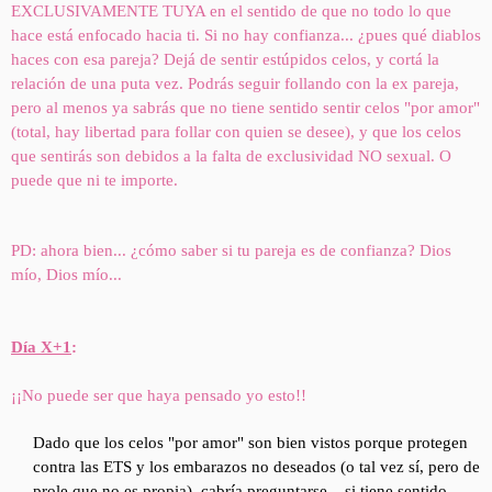
EXCLUSIVAMENTE TUYA en el sentido de que no todo lo que
hace está enfocado hacia ti. Si no hay confianza... ¿pues qué diablos
haces con esa pareja? Dejá de sentir estúpidos celos, y cortá la
relación de una puta vez. Podrás seguir follando con la ex pareja,
pero al menos ya sabrás que no tiene sentido sentir celos "por amor"
(total, hay libertad para follar con quien se desee), y que los celos
que sentirás son debidos a la falta de exclusividad NO sexual. O
puede que ni te importe.
PD: ahora bien... ¿cómo saber si tu pareja es de confianza? Dios
mío, Dios mío...
Día X+1
:
¡¡No puede ser que haya pensado yo esto!!
Dado que los celos "por amor" son bien vistos porque protegen
contra las ETS y los embarazos no deseados (o tal vez sí, pero de
prole que no es propia), cabría preguntarse... si tiene sentido