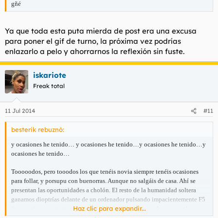
gñé
Ya que toda esta puta mierda de post era una excusa
para poner el gif de turno, la próxima vez podrías
enlazarlo a pelo y ahorrarnos la reflexión sin fuste.
iskariote
Freak total
11 Jul 2014
#11
besterik rebuznó:
y ocasiones he tenido…
y ocasiones he tenido…
y ocasiones he tenido…
y
ocasiones he tenido…
Tooooodos, pero tooodos los que tenéis novia siempre tenéis ocasiones
para follar, y porsupu con buenorras. Aunque no salgáis de casa. Ahí se
presentan las oportunidades a cholón. El resto de la humanidad soltera
ganamos dioptrías delante de un ordenador pulsando impacientemente F5
Haz clic para expandir...
´s a ver si nos contestan por el badú de turno o salimos de casa rumbo a
bares a dejarnos la dignidad para conocer a la rellenita de turno. Pero a