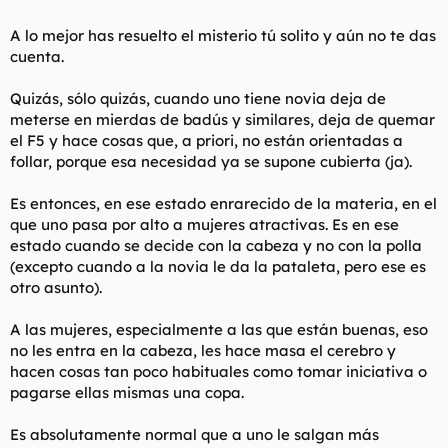
vosotros, los emparejados, os llaman al timbre de casa demandando
A lo mejor has resuelto el misterio tú solito y aún no te das
vuestra polla. Qué suerte!!
cuenta.
Y ya no hablemos de los emparejados que llevan desde los 14 años con la
Quizás, sólo quizás, cuando uno tiene novia deja de
misma novia, que a la que sale el tema de ligar son los primeros en contar
meterse en mierdas de badús y similares, deja de quemar
sus centenares de experiencias sexuales, aunque no encajen en el espacio y
el F5 y hace cosas que, a priori, no están orientadas a
en el tiempo con el estado de noviazgo. Todo con tal de que no se les
follar, porque esa necesidad ya se supone cubierta (ja).
tache de que, una vez, una, les toco la cola y a la mañana siguiente estaba
haciendo la lista de bodas.Y todo esto siendo siempre fiel, eeeeh
Es entonces, en ese estado enrarecido de la materia, en el
que uno pasa por alto a mujeres atractivas. Es en ese
Spoiler
estado cuando se decide con la cabeza y no con la polla
(excepto cuando a la novia le da la pataleta, pero ese es
otro asunto).
A las mujeres, especialmente a las que están buenas, eso
no les entra en la cabeza, les hace masa el cerebro y
hacen cosas tan poco habituales como tomar iniciativa o
pagarse ellas mismas una copa.
Es absolutamente normal que a uno le salgan más