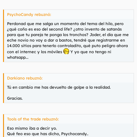
l
i
t
o
PsychoCandy rebuznó:
e
m
Perdonad que me salga un momento del tema del hilo, pero
a
¿qué coño es eso del second life? ¿otro invento de satanás
para que tu pareja te ponga los tronchos? Joder, el día que me
eche novio no voy a dar a bastos, tendré que registrarme en
14.000 sitios para tenerlo controladito, qué puto peligro ahora
con el internec y los móviles
Y yo que no tengo ni
whatsapp...
Darkiano rebuznó:
Tú en cambio me has devuelto de golpe a la realidad.
Gracias.
Tools of the trade rebuznó:
Eso mismo iba a decir yo.
Qué feo eso que has dicho, Psychocandy..