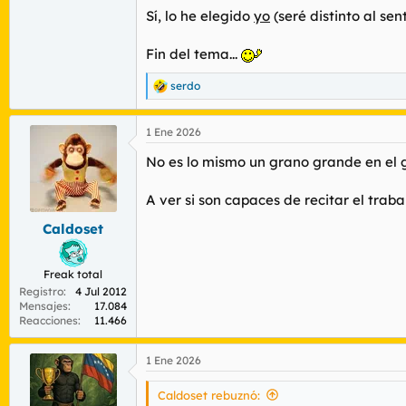
Sí, lo he elegido
yo
(seré distinto al sent
Fin del tema...
serdo
R
e
a
1 Ene 2026
c
c
No es lo mismo un grano grande en el
i
o
n
A ver si son capaces de recitar el tra
e
s
Caldoset
:
Freak total
Registro
4 Jul 2012
Mensajes
17.084
Reacciones
11.466
1 Ene 2026
Caldoset rebuznó: