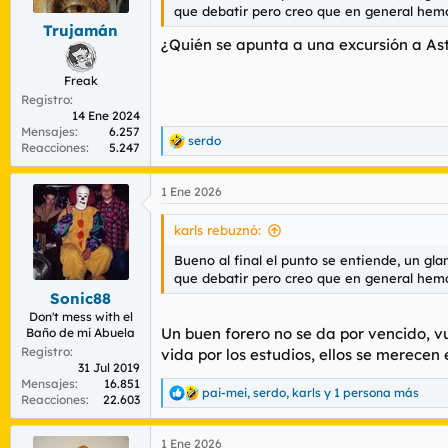
que debatir pero creo que en general hemo
Trujamán
¿Quién se apunta a una excursión a As
Freak
Registro
14 Ene 2024
Mensajes
6.257
serdo
R
Reacciones
5.247
e
a
1 Ene 2026
c
c
i
karls rebuznó:
o
n
Bueno al final el punto se entiende, un g
e
que debatir pero creo que en general hemo
s
Sonic88
:
Don't mess with el
Un buen forero no se da por vencido, vu
Baño de mi Abuela
Registro
vida por los estudios, ellos se merecen 
31 Jul 2019
Mensajes
16.851
pai-mei
,
serdo
,
karls
y 1 persona más
R
Reacciones
22.603
e
a
1 Ene 2026
c