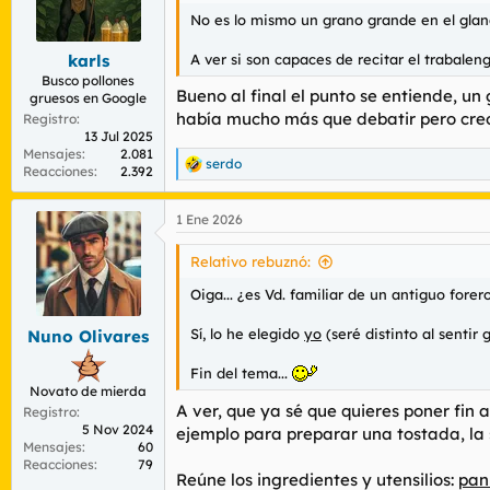
No es lo mismo un grano grande en el gla
A ver si son capaces de recitar el trabale
karls
Busco pollones
Bueno al final el punto se entiende, u
gruesos en Google
había mucho más que debatir pero creo
Registro
13 Jul 2025
Mensajes
2.081
serdo
R
Reacciones
2.392
e
a
1 Ene 2026
c
c
i
Relativo rebuznó:
o
n
Oiga... ¿es Vd. familiar de un antiguo fore
e
s
Sí, lo he elegido
yo
(seré distinto al sentir 
Nuno Olivares
:
Fin del tema...
Novato de mierda
A ver, que ya sé que quieres poner fin 
Registro
5 Nov 2024
ejemplo para preparar una tostada, la 
Mensajes
60
Reacciones
79
Reúne los ingredientes y utensilios:
pan