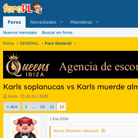
Foros
Novedades
Miembros
Nuevos mensajes
Buscar en foros
Foros
GENERAL
Foro General
Karls soplanucas vs Karls muerde a
I
F
karls
26 Dic 2025
n
e
Ant.
1
…
10
11
12
i
c
c
h
i
a
1 Ene 2026
a
d
d
e
Nuno Olivares rebuznó:
o
i