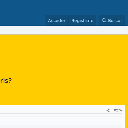
Acceder
Regístrate
Buscar
rls?
#276