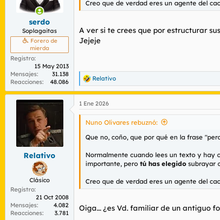
Creo que de verdad eres un agente del cao
r
n
d
i
serdo
e
c
A ver si te crees que por estructurar 
l
i
Soplagaitas
t
o
Jejeje
Forero de
e
mierda
m
Registro
a
15 May 2013
Mensajes
31.138
Relativo
R
Reacciones
48.086
e
a
1 Ene 2026
c
c
i
Nuno Olivares rebuznó:
o
n
Que no, coño, que por qué en la frase "pe
e
s
Normalmente cuando lees un texto y hay c
Relativo
:
importante, pero
tú has elegido
subrayar c
Clásico
Creo que de verdad eres un agente del cao
Registro
21 Oct 2008
Mensajes
4.082
Oiga... ¿es Vd. familiar de un antiguo 
Reacciones
3.781