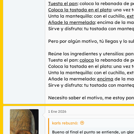
Tuesta el pan
: coloca la rebanada de p
Coloca la tostada en el plato
: una vez 
Unta la mantequilla: con el cuchillo,
ext
Añade la mermelada
: encima de la ma
Sirve y disfruta: tu tostada con mante
Pero por algún motivo, tú llegas y lo su
Reúne los ingredientes y utensilios: pa
Tuesta el pan:
coloca
la rebanada de pa
Coloca la tostada en el plato: una vez 
Unta la mantequilla: con el cuchillo, e
Añade la mermelada:
encima
de la man
Sirve y disfruta: tu tostada con mante
Necesito saber el motivo, me estoy pon
1 Ene 2026
karls rebuznó:
Bueno al final el punto se entiende, un g