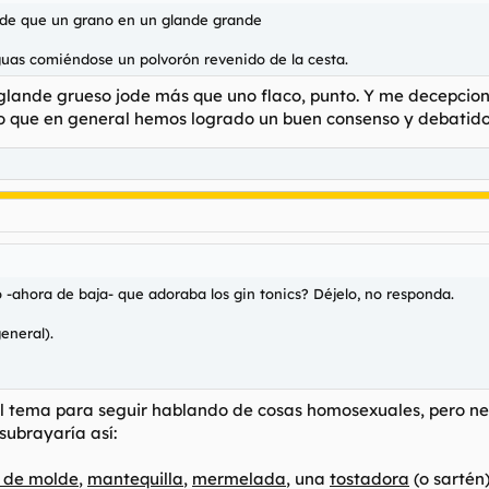
nde que un grano en un glande grande
nguas comiéndose un polvorón revenido de la cesta.
n glande grueso jode más que uno flaco, punto. Y me decepcio
 que en general hemos logrado un buen consenso y debatido 
ro -ahora de baja- que adoraba los gin tonics? Déjelo, no responda.
general).
al tema para seguir hablando de cosas homosexuales, pero nece
subrayaría así:
 de molde
,
mantequilla
,
mermelada
, una
tostadora
(o sartén