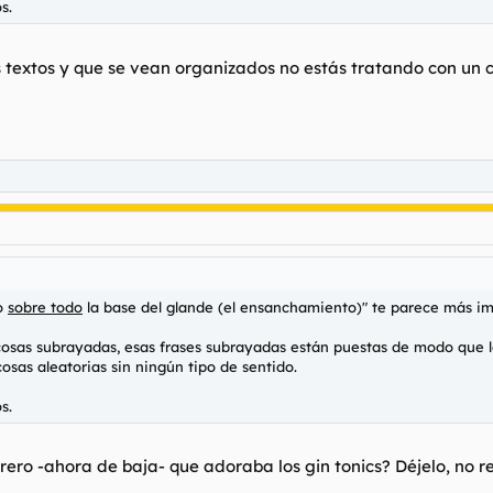
s.
sus textos y que se vean organizados no estás tratando con u
ro
sobre todo
la base del glande (el ensanchamiento)" te parece más imp
osas subrayadas, esas frases subrayadas están puestas de modo que 
osas aleatorias sin ningún tipo de sentido.
s.
forero -ahora de baja- que adoraba los gin tonics? Déjelo, no 