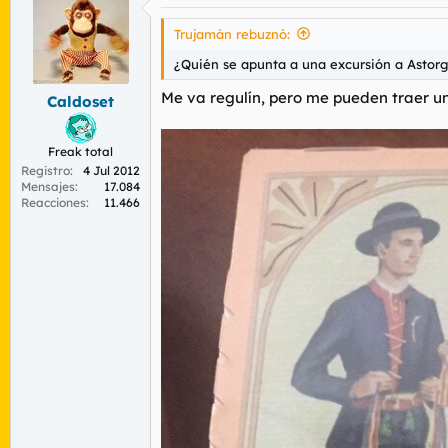
c
i
Trujamán rebuznó:
o
n
¿Quién se apunta a una excursión a Astor
e
s
Me va regulín, pero me pueden traer 
Caldoset
:
Freak total
Registro
4 Jul 2012
Mensajes
17.084
Reacciones
11.466